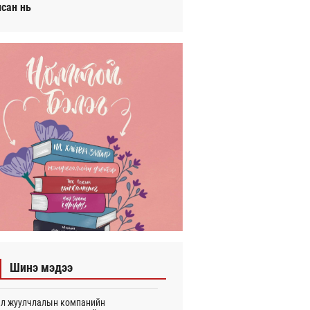
исан нь
Шинэ мэдээ
л жуулчлалын компанийн