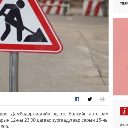
тах
i
ороо, Дамбадаржаагийн эцсээс Бэлхийн авто зам
арын 12-ны 23:00 цагаас зургаадугаар сарын 15-ны
Аяла
лнэ.