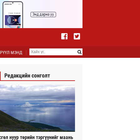
РҮҮЛ МЭНД
Редакцийн сонголт
сгөл нуур төрийн тэргүүнийг маань