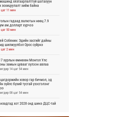
машинд хязгаарлалтгүй шатахуун
х зохицуулалт хийж байна
 цаг 11 мин
олын гадаад валютын нөөц 7.9
ум ам.долларт хүрчээ
 цаг 50 мин
ей Собянин: Эдийн засгийг дайны
мд шилжүүлбэл Орос сүйрнэ
 цаг 2 мин
7 хурлын өмнөхөн Монгол Улс
оны замын цувааг хүлээн авлаа
игдөр 14 цаг 54 мин
цагдоржийн ховор гар бичмэл, эд
йн зүйлс бүхий тусгай үзэсгэлэнг
ээ
игдөр 08 цаг 54 мин
нзадгад хот 2028 онд шинэ ДЦС-тай
о
игдөр 07 цаг 51 мин