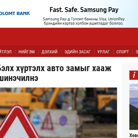
ЙТЛЭЛ
НИЙГЭМ
ДЭЛХИЙ
ЭДИЙН ЗАСАГ
УРЛАГ
СПОРТ
Э
элх хүртэлх авто замыг хааж
i
шинэчилнэ
Хөв