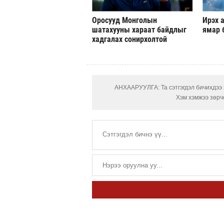
Оросууд Монголын
Ирэх а
шатахууны хараат байдлыг
ямар 
хадгалах сонирхолтой
АНХААРУУЛГА: Та сэтгэгдэл бичихдээ х
Хэм хэмжээ зөрчс