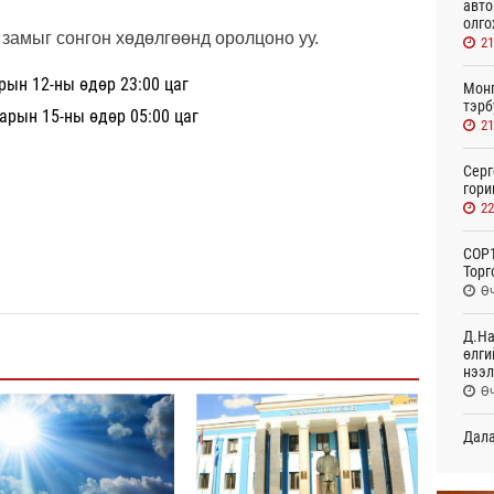
авто
олго
 замыг сонгон хөдөлгөөнд оролцоно уу.
21
рын 12-ны өдөр 23:00 цаг
Монг
тэрб
арын 15-ны өдөр 05:00 цаг
21
Серг
гори
22
COP1
Торг
Өч
Д.На
өлги
нээл
Өч
Дала
болн
Өч