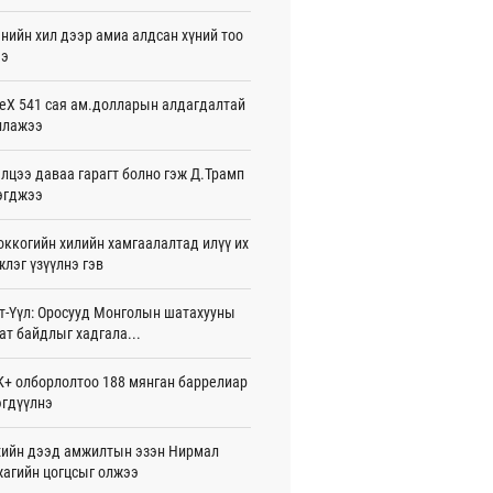
жигдар 16 цаг 01 мин
нийн хил дээр амиа алдсан хүний тоо
ээ
 Хасина Бангладешт эргэн ирэхээ
ав
жигдар 15 цаг 58 мин
eX 541 сая ам.долларын алдагдалтай
ллажээ
 нутагт жил бүр 500-700 толгой
агыг сэлгэн нутагшуулж байна
лцээ даваа гарагт болно гэж Д.Трамп
жигдар 15 цаг 54 мин
эгджээ
всролын салбарын хөгжлийг дэмжих
ккогийн хилийн хамгаалалтад илүү их
 улсын хамтын ажиллагааны талаар
л солилцов
лэг үзүүлнэ гэв
жигдар 15 цаг 50 мин
т-Үүл: Оросууд Монголын шатахууны
дугаар сард Сүхбаатар боомтоор
ат байдлыг хадгала...
17 тонн Аи-92 автобензин импортолжээ
жигдар 15 цаг 40 мин
+ олборлолтоо 188 мянган баррелиар
гдүүлнэ
лдагч Н.Амарзаяа: 32 хуудастай
н дэвтэр долоо хоногт л дүүрдэг
жигдар 15 цаг 31 мин
ийн дээд амжилтын эзэн Нирмал
агийн цогцсыг олжээ
д Фулбрайтын хөтөлбөрөөр 150 гаруй