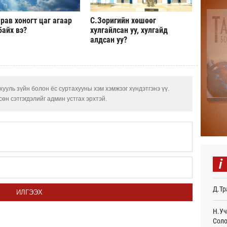
Авто
рав хоногт цаг агаар
С.Зоригийн хөшөөг
тоог
авна
байх вэ?
хулгайлсан уу, хулгайд
Өч
алдсан уу?
Р.Да
орло
Өч
ууль зүйн болон ёс суртахууны хэм хэмжээг хүндэтгэнэ үү.
Улаа
өн сэтгэгдэлийг админ устгах эрхтэй.
Өч
СОР1
дипл
тэрг
Ур
i
“Дүр
үзэс
Д.Тр
Ур
ИЛГЭЭХ
Энэ 
Н.Уч
505.
Соло
мянг