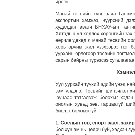
ирсэн.
Манай төсвийн хувь заяа Ганцмо
экспортын хэмжээ, нүүрсний дэл
худалдан авагч БНХАУ-ын ганги
Хятадын үл хөдлөх хөрөнгийн зах з
өөрчлөгдөхөд л манай төсвийн орл
хорь орчим жил үзэхээрээ нэг бо
уурхайн орлогоор төсвийн тогтмол
сарын байрны түрээсээ сугалаагаар
Хэмнэл
Уул уурхайн түүхий эдийн үнэд на
зам үлдэнэ. Төсвийн шинэчлэл хи
юунаас татгалзаж болохыг хэдэн
онолын хувьд зөв, гарцаагүй ший
биелэх боломжгүй:
1. Соёлын төв, спорт заал, зах
бол хүн ам нь цөөрч буй, хэдхэн з