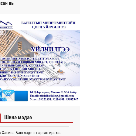
исан нь
Шинэ мэдээ
 Хасина Бангладешт эргэн ирэхээ