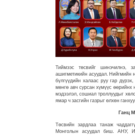
Тиймээс төсвийг шинэчилнэ, з
ашигметикийн асуудал. Нийгмийн н
бүлгүүдийн халаас руу гар дүрэх,
мөнгө авч сурсан хүмүүс өөрийнх н
мэдээлэл, сошиал троллуудыг хөлс
ямар ч засгийн газрыг өлхөн ганхуу
Ганц 
Төсвийн зардлаа танаж чаддаггү
Монголын асуудал биш. АНУ, И