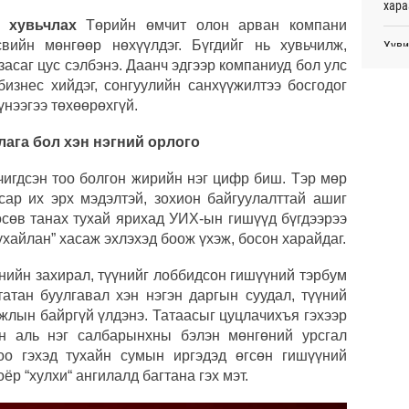
Өч
хара
г хувьчлах
Төрийн өмчит олон арван компани
“Аял
вийн мөнгөөр нөхүүлдэг. Бүгдийг нь хувьчилж,
Хуви
хуви
төхө
засаг цус сэлбэнэ. Даанч эдгээр компаниуд бол улс
төлб
Өч
изнес хийдэг, сонгуулийн санхүүжилтээ босгодог
Дуул
 үнээгээ төхөөрөхгүй.
бүсг
Хөвс
тахи
лага бол хэн нэгний орлого
Өч
С.Зо
алдс
чигдсэн тоо болгон жирийн нэг цифр биш. Тэр мөр
сар их эрх мэдэлтэй, зохион байгуулалттай ашиг
Сауд
өсөв танах тухай ярихад УИХ-ын гишүүд бүгдээрээ
орчи
ухайлан” хасаж эхлэхэд боож үхэж, босон харайдаг.
анийн захирал, түүнийг лоббидсон гишүүний тэрбум
БНХА
авто
татан буулгавал хэн нэгэн даргын суудал, түүний
жлын байргүй үлдэнэ. Татаасыг цуцлачихъя гэхээр
Б.Пү
ан аль нэг салбарынхны бэлэн мөнгөний урсгал
зуух
оо гэхэд тухайн сумын иргэдэд өгсөн гишүүний
ёр “хулхи“ ангилалд багтана гэх мэт.
Испа
өсж