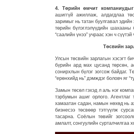
4. Төрийн өмчит компаниуды
ашиггүй ажиллаж, алдагдлаа төс
заримыг нь татан буулгавал эдийн 
төрийн бүлэглэлүүдийн шахааны б
“саалийн үнээ” учраас хэн ч сүүтэй
Төсвийн зар
Улсын төсвийн зарлагын хэсэгт би
бүрийн ард мах цусанд төрсөн, а
сонирхлын бүлэг зогсож байдаг. Т
“ерөнхийд нь” дэмждэг боловч яг “т
Замын төсөл гэхэд л аль нэг комп
тэрбумын ашиг орлого. Агентлаг 
хамаатан садан, намын нөхөд нь а
бизнесээ төсвөөр тэтгүүлж сурс
тасарна. Соёлын төвийг зогсоол
амлалт, сонгуулийн сурталчилгаа хо