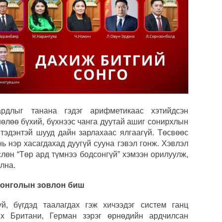
ардлыг танана гэдэг арифметикаас хэтийдсэн
өлөө бүхий, бүхнээс чанга дуутай ашиг сонирхлын
 тэдэнтэй шууд дайн зарлахаас ялгаагүй. Төсвөөс
ь нэр хасагдахад дуугүй сууна гэвэл гонж. Хэвлэл
лөн “Төр ард түмнээ бодсонгүй” хэмээн орилуулж,
лна.
Монголын зовлон биш
й, бүгдэд таалагдах гэж хичээдэг систем ганц
х Британи, Герман зэрэг өрнөдийн ардчилсан