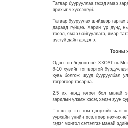
Татвар буурууллаа гэхэд ямар зард
ярихыг ч хүссэнгүй.
Татвар бууруулах шийдвэр гаргах ш
дараад гүйцээ. Харин үр дүнд нь
төсөл, ямар байгууллага, ямар тат
цусгүй дайн дэгдэнэ.
Тооны х
Одоо тоо бодоцгооё. ХХОАТ нь Мо
8-10 хувийг тогтвортой бүрдүүлдэ
хувь болгож шууд бууруулбал у
төгрөгөөр тасарна.
2.5 их наяд төгрөг бол манай 
зардлын үлэмж хэсэг, хэдэн зуун су
Тэгэхээр энэ том цоорхойг яаж н
уурхайн үнийн өсөлтөөр нөхчихнө
гэдэг монгол сэтгэлгээ манай эди