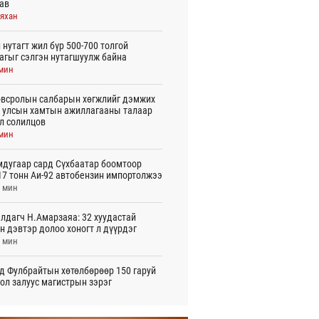
ав
аяхан
 нутагт жил бүр 500-700 толгой
агыг сэлгэн нутагшуулж байна
 мин
всролын салбарын хөгжлийг дэмжих
 улсын хамтын ажиллагааны талаар
л солилцов
 мин
дугаар сард Сүхбаатар боомтоор
17 тонн Аи-92 автобензин импортолжээ
8 мин
лдагч Н.Амарзаяа: 32 хуудастай
н дэвтэр долоо хоногт л дүүрдэг
7 мин
д Фулбрайтын хөтөлбөрөөр 150 гаруй
ол залуус магистрын зэрэг
аалаад байна
цаг 57 мин