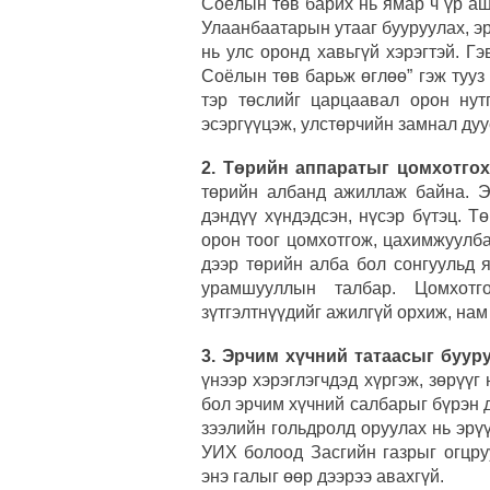
Соёлын төв барих нь ямар ч үр аш
Улаанбаатарын утааг бууруулах, э
нь улс оронд хавьгүй хэрэгтэй. Гэ
Соёлын төв барьж өглөө” гэж тууз 
тэр төслийг царцаавал орон нут
эсэргүүцэж, улстөрчийн замнал дуу
2. Төрийн аппаратыг цомхотго
төрийн албанд ажиллаж байна. Э
дэндүү хүндэдсэн, нүсэр бүтэц. 
орон тоог цомхотгож, цахимжуулб
дээр төрийн алба бол сонгуульд 
урамшууллын талбар. Цомхотг
зүтгэлтнүүдийг ажилгүй орхиж, нам
3. Эрчим хүчний татаасыг буур
үнээр хэрэглэгчдэд хүргэж, зөрүүг
бол эрчим хүчний салбарыг бүрэн д
зээлийн гольдролд оруулах нь эрү
УИХ болоод Засгийн газрыг огцру
энэ галыг өөр дээрээ авахгүй.