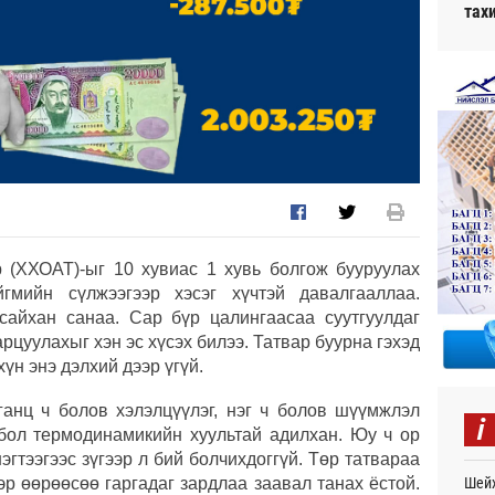
тах
 (ХХОАТ)-ыг 10 хувиас 1 хувь болгож бууруулах
мийн сүлжээгээр хэсэг хүчтэй давалгааллаа.
сайхан санаа. Сар бүр цалингаасаа суутгуулдаг
арцуулахыг хэн эс хүсэх билээ. Татвар буурна гэхэд
үн энэ дэлхий дээр үгүй.
ганц ч болов хэлэлцүүлэг, нэг ч болов шүүмжлэл
i
 бол термодинамикийн хуультай адилхан. Юу ч ор
нэгтээгээс зүгээр л бий болчихдоггүй. Төр татвараа
Шейх
эр өөрөөсөө гаргадаг зардлаа заавал танах ёстой.