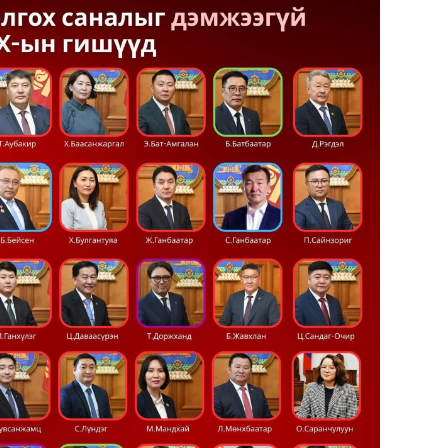
МАА-
чадв
СОР1
угср
Хэлэ
мэд