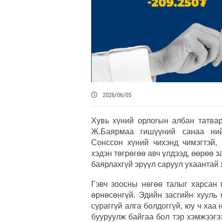
2026/06/05
Хувь хүний орлогын албан татвар
Ж.Баярмаа гишүүний санаа нийг
Сонссон хүний чихэнд чимэгтэй, 
хэдэн төгрөгөө авч үлдээд, өөрөө з
баярлахгүй эрүүл саруул ухаантай х
Гэвч зоосны нөгөө талыг харсан 
өрнөсөнгүй. Эдийн засгийн хууль
сураггүй алга болдоггүй, юу ч хаа 
бууруулж байгаа бол тэр хэмжээгэ