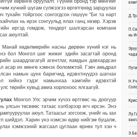
иггүй хөрөнгө оруулалт. Түүний оронд тэр мөнгийг
комп
орой
рчим хүчний шугам сүлжээгээ өргөтгөхөд зарцуулах
5 
вч тухайн тойргоос сонгогдсон гишүүн “Би та нарт
Д.Тр
Авто
хайчлах нь ирэх сонгуульд ялах ганц хөзөр. Хэрэв
татв
гийн иргэд гомдож, тендерт шалгарсан компани
П.Са
Өч
сах аюултай.
нь И
Брит
х
Манай хөдөлмөрийн насны дөрвөн хүний нэг нь
Эрүү
өлги
нэ бол Монгол шиг жижиг эдийн засагтай оронд
чада
Өч
Төрийн шаардлагагүй агентлаг, яамдын давхардсан
Таек
ал асар их мөнгө хэмнэх боломжтой. Гэвч амьдрал
Пути
шалг
ялсан намын цүнх баригчид, идэвхтнүүдээ шагнах
тами
ол хийнэ гэдэг намынхаа хамгийн идэвхтэй
Н.Уч
Өч
Соло
 улс төрийн хувьд амиа хорлохоос ялгаагүй.
Монг
жуул
уулах
Монгол Улс эрчим хүчээ өртгөөс нь доогуур
Крис
өргө
 нь улсын төсвөөс татаас хэлбэрээр өгч ирсэн. Энэ
Өч
ампууруулах аюул. Татаасыг зогсоож, үнийг нь зах
Лу.Г
ханг
үл шийдэл. Харин үнэ нэмсэн өдөр нийгэм буцалж,
Монг
улах хэмжээний жагсаал цуглаан өрнөх тул хэн ч
олон
орол
Э.Ба