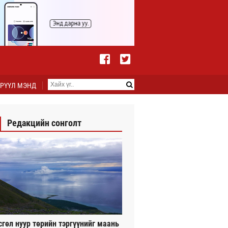
РҮҮЛ МЭНД
Редакцийн сонголт
сгөл нуур төрийн тэргүүнийг маань