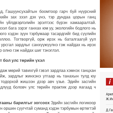
Месс
4 
д, Гашуунсухайтын боомтоор гарч буй нүүрсний
хийн зах зээл дэх үнэ, тэр дундаа цорын ганц
Татв
йн үйлдвэрлэлийн эрэлтээс бүрэн хамааралтай.
үүди
ээл бага зэрэг ганхах юм уу, экологийн бодлого нь
4 
ого хэдэн зуун тэрбумаар тасардгийг бид сүүлийн
ллоо. Тогтворгүй, орж ирэх нь баталгаагүй уул
Евро
байн
 урсгал зардлыг санхүүжүүлнэ гэж найдах нь ирэх
4 
 олно гэж найдах шиг тэнэглэл.
Эмэг
т бол улс төрийн үхэл
орол
4 
йдаж мөрий тавихгүй гэвэл зардлаа хэмнэх ганцхан
йж, зардлыг жинхэнэ утгаар нь танахын тулд юу
Дайн
i
 тодорхой жишээн дээр авч үзье. Эдийн засгийн
4 
длүүд боловч улс төрийн практик дээр яагаад ч
Энэ 
Арил
сонд
Ж.И
5 
иргааны барилгыг зогсоох
Эдийн засгийн логикоор
уун оршин суугчтай суманд хэдэн тэрбумын өртөгтэй
Д.Га
Нэгд