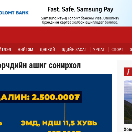
ЙТЛЭЛ
НИЙГЭМ
ДЭЛХИЙ
ЭДИЙН ЗАСАГ
УРЛАГ
СПОРТ
Э
өрчдийн ашиг сонирхол
i
Хөв