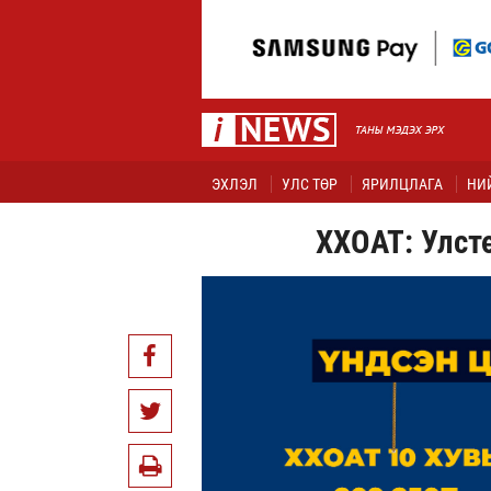
ЭХЛЭЛ
УЛС ТӨР
ЯРИЛЦЛАГА
НИ
ХХОАТ: Улст