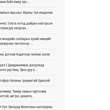
ани байх ямар эрс...
 23:00 цагаас хаана
цаг 52 мин
ампын ярьсныг Ираны тал няцаалаа
бензин, дизель түлшний онцгой албан
арыг тэглэлээ
нчес: Сеута хотод дайран нэвтэрсэн
игдөр 15 цаг 58 мин
спани руу халдсан...
анийн гүнж Евгени гурав дахь хүүхдээ
л мэндийн салбарын хүний нөөцийг
йдөж авлаа
вхжуулах чиглэлээр ...
игдөр 15 цаг 50 мин
вондогийн Ази тивийн аварга
ны дэглэм бодитоор ганхаж эхлэв
аруулах XI тэмцээнд 32 орны
рчид өрсөлдөж байна
рал Г.Дамдиннямаа дагуулаад
игдөр 15 цаг 45 мин
нгос руу биш, Орос руу я...
ол, Польшийн соёл, аялал
члалын хамтын ажиллагааг
тофер Ноланы трауматай Одиссей
жүүлэх талаар санал солилцов
игдөр 15 цаг 40 мин
антөмөр: Төмөр замын хүртээмж
алтгүй, метро, цахилга...
ол Улс “Garuda Candi Dharma III 2026”
 улсын энхийг сахиулах сургуулилтад
цов
т-Үүл: Оросууд Монголын шатахууны