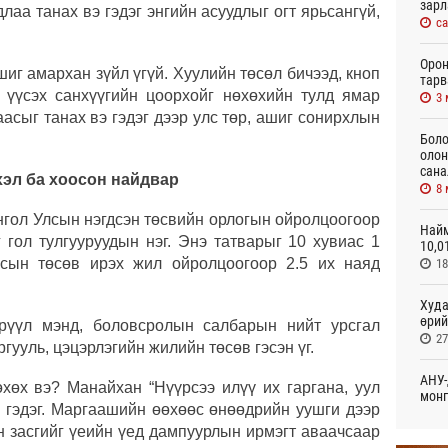
зарл
лаа танах вэ гэдэг энгийн асуудлыг огт ярьсангүй,
с
Орон
иг амархан зүйл үгүй. Хуулийн төсөл бичээд, кноп
тарв
 үүсэх санхүүгийн цоорхойг нөхөхийн тулд ямар
3
аасыг танах вэ гэдэг дээр улс төр, ашиг сонирхлын
Боло
олон
сана
эл ба хоосон найдвар
8
нгол Улсын нэгдсэн төсвийн орлогын ойролцоогоор
Найм
г гол тулгууруудын нэг. Энэ татварыг 10 хувиас 1
10,0
лсын төсөв ирэх жил ойролцоогоор 2.5 их наяд
1
Худа
өрий
эрүүл мэнд, боловсролын салбарын нийт урсгал
2
ргууль, цэцэрлэгийн жилийн төсөв гэсэн үг.
АНУ-
өхөх вэ? Манайхан “Нүүрсээ илүү их гаргана, уул
монг
” гэдэг. Маргаашийн өөхөөс өнөөдрийн уушги дээр
хамг
3 
йн засгийг үеийн үед дампуурлын ирмэгт аваачсаар