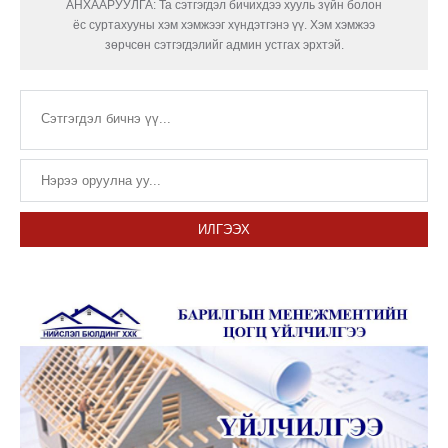
АНХААРУУЛГА: Та сэтгэгдэл бичихдээ хууль зүйн болон
ёс суртахууны хэм хэмжээг хүндэтгэнэ үү. Хэм хэмжээ
зөрчсөн сэтгэгдэлийг админ устгах эрхтэй.
ИЛГЭЭХ