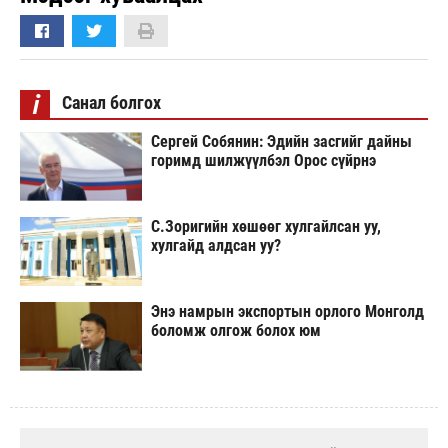
i
Санал болгох
Сергей Собянин: Эдийн засгийг дайны
горимд шилжүүлбэл Орос сүйрнэ
С.Зоригийн хөшөөг хулгайлсан уу,
хулгайд алдсан уу?
Энэ намрын экспортын орлого Монголд
боломж олгож болох юм