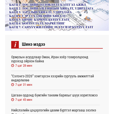
i
Шинэ мэдээ
Ормузын асуудлаар Оман, Иран хоёр тохиролцоонд
хүрэхэд ойрхон байна
7 цаг 28 мин
"Сэлэнгэ-2026” хэмтэрсэн хээрийн сургууль амжилттай
өндөрлөлөө
7 цаг 31 мин
Цагаан ордонд бүжгийн танхим барихыг шүүх хоригложээ
7 цаг 45 мин
Нийслэлийн цэцэрлэгийн цахим бүртгэл маргааш эхэлнэ