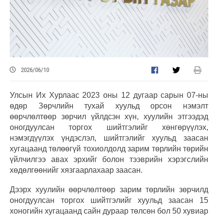
2026/06/10
Улсын Их Хурлаас 2023 оны 12 дугаар сарын 07-ны
өдөр Зөрчлийн тухай хуульд орсон нэмэлт
өөрчлөлтөөр зөрчил үйлдсэн хүн, хуулийн этгээдэд
оногдуулсан торгох шийтгэлийг хөнгөрүүлэх,
нэмэгдүүлэх үндэслэл, шийтгэлийг хуульд заасан
хугацаанд төлөөгүй тохиолдолд зарим төрлийн төрийн
үйлчилгээ авах эрхийг болон тээврийн хэрэгслийн
хөдөлгөөнийг хязгаарлахаар заасан.
Дээрх хуулийн өөрчлөлтөөр зарим төрлийн зөрчилд
оногдуулсан торгох шийтгэлийг хуульд заасан 15
хоногийн хугацаанд сайн дураар төлсөн бол 50 хувиар