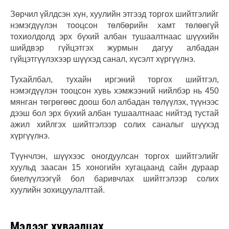
Зөрчил үйлдсэн хүн, хуулийн этгээд торгох шийтгэлийг
нэмэгдүүлэн тооцсон төлбөрийн хамт төлөөгүй
тохиолдолд эрх бүхий албан тушаалтнаас шүүхийн
шийдвэр гүйцэтгэх журмын дагуу албадан
гүйцэтгүүлэхээр шүүхэд санал, хүсэлт хүргүүлнэ.
Тухайлбал, тухайн иргэний торгох шийтгэл,
нэмэгдүүлэн тооцсон хувь хэмжээний нийлбэр нь 450
мянган төгрөгөөс доош бол албадан төлүүлэх, түүнээс
дээш бол эрх бүхий албан тушаалтнаас нийтэд тустай
ажил хийлгэх шийтгэлээр солих саналыг шүүхэд
хүргүүлнэ.
Түүнчлэн, шүүхээс оногдуулсан торгох шийтгэлийг
хуульд заасан 15 хоногийн хугацаанд сайн дураар
биелүүлээгүй бол баривчлах шийтгэлээр солих
хуулийн зохицуулалттай.
Мэдээг хуваалцах