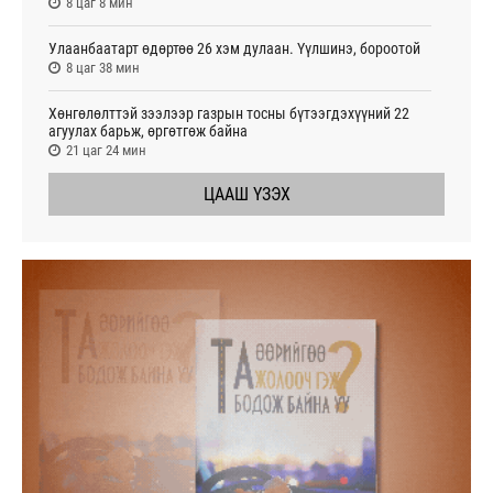
8 цаг 8 мин
Улаанбаатарт өдөртөө 26 хэм дулаан. Үүлшинэ, бороотой
8 цаг 38 мин
Хөнгөлөлттэй зээлээр газрын тосны бүтээгдэхүүний 22
агуулах барьж, өргөтгөж байна
21 цаг 24 мин
ЦААШ ҮЗЭХ