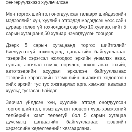
хөнгөрүүлэхээр хуульчилсан.
Мөн торгох шийтгэл оногдуулсан талаарх шийдвэрийн
мэдээллийг хүн, хуулийн этгээдэд мэдэгдсэн үеэс сайн
дураар төлөөгүй тохиолдолд сар бүр 10 хувиар, нийт 5
сарын хугацаанд 50 хувиар нэмэгдүүлэн тооцдог.
Дээрх 5 сарын хугацаанд торгох шийтгэлийг
биелүүлээгүй тохиолдолд цагдаагийн байгууллагаас
тээврийн хэрэгсэл жолоодох эрхийн үнэмлэх авах,
сунгах, ангилал нэмэх, өөрчлөх, нөхөн авах эрхийг,
автотээврийн асуудал эрхэлсэн байгууллагаас
тээврийн хэрэгслийн эзэмшлийн шилжилт хөдөлгөөн
хийх эрхийг тус тус хязгаарлах арга хэмжээг авахаар
хуульд тусгасан байдаг.
Зөрчил үйлдсэн хүн, хуулийн этгээд оногдуулсан
торгох шийтгэл, нэмэгдүүлэн тооцсон хувь хэмжээний
төлбөрийн хамт төлөөгүй бол 5 сарын хугацаа
дуусмагц цагдаагийн байгууллагаас тээврийн
хэрэгслийн хөдөлгөөнийг хязгаарлана.