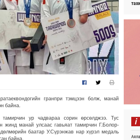
тах
ратаеквондогийн гранпри тэмцээн болж, манай
эн байна.
i
 тамирчин ур чадвараа сорин өрсөлджээ. Тус
ын жинд манай улсаас гавьяат тамирчин Г.Болор-
хөдөлмөрийн баатар У.Сүрэнжав нар хүрэл медаль
Аяла
сан байна.