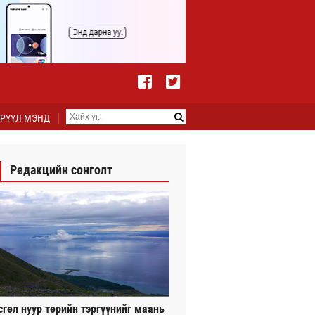
РҮҮЛ МЭНД
Редакцийн сонголт
сгөл нуур төрийн тэргүүнийг маань