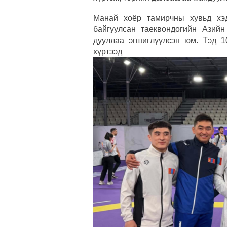
Манай хоёр тамирчны хувьд хэд
байгуулсан таеквондогийн Азийн
дууллаа эгшиглүүлсэн юм. Тэд 1
хүртэ