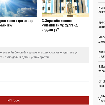
Ур
Испа
өсж
Шейх
зарл
рав хоногт цаг агаар
С.Зоригийн хөшөөг
Ур
Spac
байх вэ?
хулгайлсан уу, хулгайд
ажи
алдсан уу?
Орон
тарв
Маро
Ур
дэмж
Боло
Хэлэ
олон
ууль зүйн болон ёс суртахууны хэм хэмжээг хүндэтгэнэ үү.
сана
мэд
өн сэтгэгдэлийг админ устгах эрхтэй.
Ур
Э.Ба
Найм
хара
10,0
Ур
ОПЕК
нэмэ
Худа
өрий
Ур
Дэлх
Пурж
ИЛГЭЭХ
АНУ-