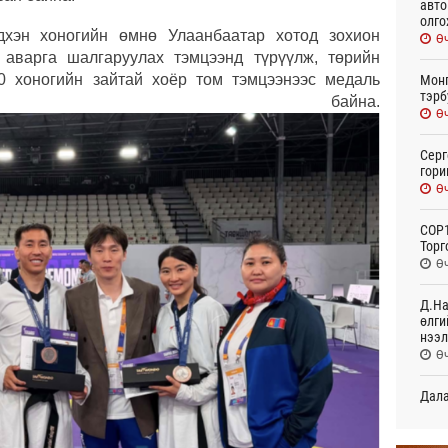
авто
олго
хэн хоногийн өмнө Улаанбаатар хотод зохион
Өч
 аварга шалгаруулах тэмцээнд түрүүлж, төрийн
0 хоногийн зайтай хоёр том тэмцээнээс медаль
Монг
тэрб
эд байна.
Өч
Серг
гори
Өч
COP1
Торг
Өч
Д.На
өлги
нээл
Өч
Дала
болн
Өч