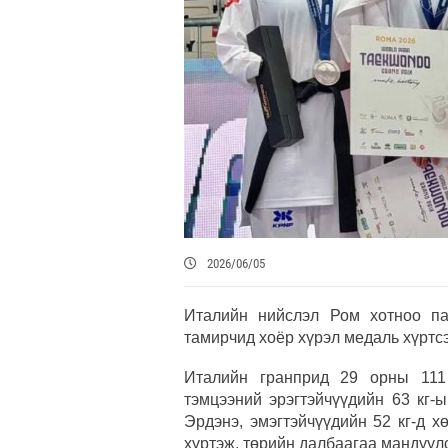
2026/06/05
Италийн нийслэл Ром хотноо па
тамирчид хоёр хүрэл медаль хүртс
Италийн гранприд 29 орны 111
тэмцээний эрэгтэйчүүдийн 63 кг-
Эрдэнэ, эмэгтэйчүүдийн 52 кг-д 
хүртэж, төрийн далбаагаа мандуул