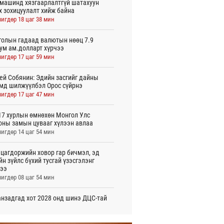
машинд хязгаарлалтгүй шатахуун
х зохицуулалт хийж байна
игдөр 18 цаг 38 мин
олын гадаад валютын нөөц 7.9
ум ам.долларт хүрчээ
игдөр 17 цаг 59 мин
ей Собянин: Эдийн засгийг дайны
мд шилжүүлбэл Орос сүйрнэ
игдөр 17 цаг 47 мин
7 хурлын өмнөхөн Монгол Улс
оны замын цувааг хүлээн авлаа
игдөр 14 цаг 54 мин
цагдоржийн ховор гар бичмэл, эд
йн зүйлс бүхий тусгай үзэсгэлэнг
ээ
игдөр 08 цаг 54 мин
нзадгад хот 2028 онд шинэ ДЦС-тай
о
игдөр 07 цаг 51 мин