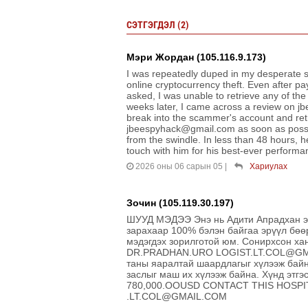
СЭТГЭГДЭЛ (2)
Мэри Жордан (105.116.9.173)
I was repeatedly duped in my desperate s
online cryptocurrency theft. Even after pa
asked, I was unable to retrieve any of the
weeks later, I came across a review on jb
break into the scammer's account and retr
jbeespyhack@gmail.com as soon as possi
from the swindle. In less than 48 hours, h
touch with him for his best-ever perfor
2026 оны 06 сарын 05
|
Хариулах
Зочин (105.119.30.197)
ШУУД МЭДЭЭ Энэ нь Адити Апрадхан эм
зарахаар 100% бэлэн байгаа эрүүл бөө
мэдэгдэх зорилготой юм. Сонирхсон ха
DR.PRADHAN.URO LOGIST.LT.COL@GMAIL
таны яаралтай шаардлагыг хүлээж байн
заслыг маш их хүлээж байна. Хүнд эт
780,000.OOUSD CONTACT THIS HOSPI
.LT.COL@GMAIL.COM