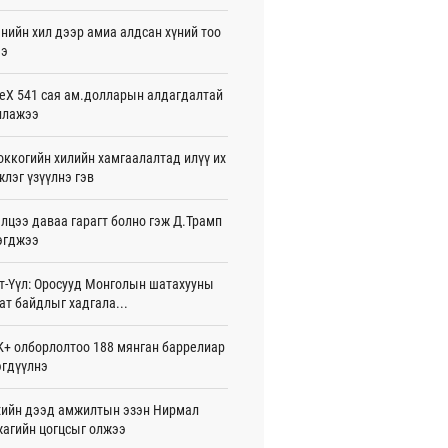
жигдар 16 цаг 01 мин
нийн хил дээр амиа алдсан хүний тоо
ээ
 Хасина Бангладешт эргэн ирэхээ
ав
жигдар 15 цаг 58 мин
eX 541 сая ам.долларын алдагдалтай
ллажээ
 нутагт жил бүр 500-700 толгой
агыг сэлгэн нутагшуулж байна
ккогийн хилийн хамгаалалтад илүү их
жигдар 15 цаг 54 мин
лэг үзүүлнэ гэв
всролын салбарын хөгжлийг дэмжих
лцээ даваа гарагт болно гэж Д.Трамп
 улсын хамтын ажиллагааны талаар
л солилцов
эгджээ
жигдар 15 цаг 50 мин
т-Үүл: Оросууд Монголын шатахууны
дугаар сард Сүхбаатар боомтоор
ат байдлыг хадгала...
17 тонн Аи-92 автобензин импортолжээ
жигдар 15 цаг 40 мин
+ олборлолтоо 188 мянган баррелиар
гдүүлнэ
лдагч Н.Амарзаяа: 32 хуудастай
н дэвтэр долоо хоногт л дүүрдэг
жигдар 15 цаг 31 мин
ийн дээд амжилтын эзэн Нирмал
агийн цогцсыг олжээ
д Фулбрайтын хөтөлбөрөөр 150 гаруй