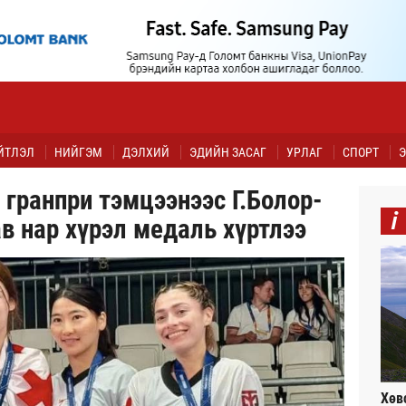
ЙТЛЭЛ
НИЙГЭМ
ДЭЛХИЙ
ЭДИЙН ЗАСАГ
УРЛАГ
СПОРТ
Э
гранпри тэмцээнээс Г.Болор-
i
в нар хүрэл медаль хүртлээ
Хөв