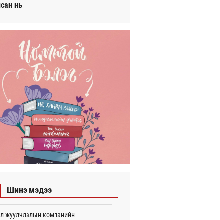
исан нь
Шинэ мэдээ
л жуулчлалын компанийн