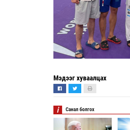
Мэдээг хуваалцах
i
Санал болгох