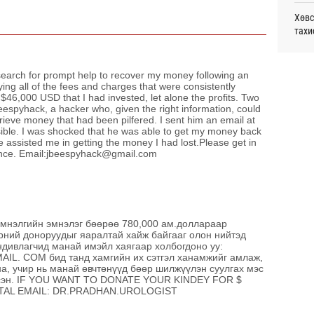
монг
Хөвс
хамг
тахи
Ур
Аун 
Месс
нийг
earch for prompt help to recover my money following an
Ур
ying all of the fees and charges that were consistently
 $46,000 USD that I had invested, let alone the profits. Two
Татв
УИХ,
eespyhack, a hacker who, given the right information, could
үүди
ieve money that had been pilfered. I sent him an email at
Ур
ble. I was shocked that he was able to get my money back
Шата
e assisted me in getting the money I had lost.Please get in
хува
mance. Email:jbeespyhack@gmail.com
“Эрх
Даян
нэлгийн эмнэлэг бөөрөө 780,000 ам.доллараар
Д.Ан
рний доноруудыг яаралтай хайж байгааг олон нийтэд
ндивлагчид манай имэйл хаягаар холбогдоно уу:
Хөрө
. COM бид танд хамгийн их сэтгэл ханамжийг амлаж,
а, учир нь манай өвчтөнүүд бөөр шилжүүлэн суулгах мэс
зээл
гэсэн. IF YOU WANT TO DONATE YOUR KINDEY FOR $
TAL EMAIL: DR.PRADHAN.UROLOGIST
Олон
олим