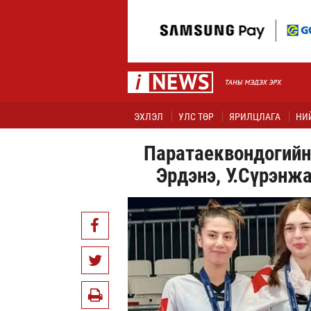
ЭХЛЭЛ
УЛС ТӨР
ЯРИЛЦЛАГА
НИ
Паратаеквондогийн 
Эрдэнэ, У.Сүрэнжа