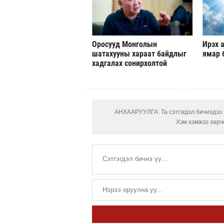
Оросууд Монголын
Ирэх а
шатахууны хараат байдлыг
ямар 
хадгалах сонирхолтой
АНХААРУУЛГА: Та сэтгэгдэл бичихдээ х
Хэм хэмжээ зөрчс