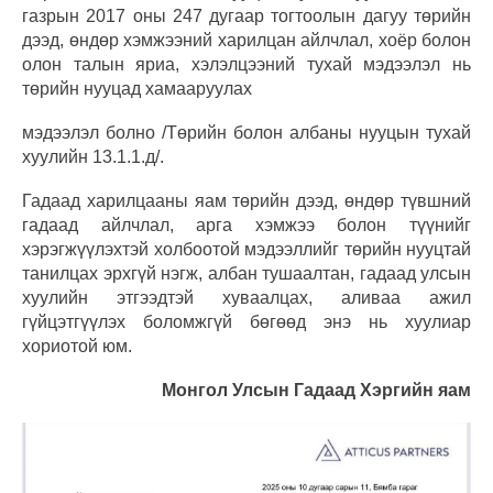
газрын 2017 оны 247 дугаар тогтоолын дагуу төрийн
дээд, өндөр хэмжээний харилцан айлчлал, хоёр болон
олон талын яриа, хэлэлцээний тухай мэдээлэл нь
төрийн нууцад хамааруулах
мэдээлэл болно /Төрийн болон албаны нууцын тухай
хуулийн 13.1.1.д/.
Гадаад харилцааны яам төрийн дээд, өндөр түвшний
гадаад айлчлал, арга хэмжээ болон түүнийг
хэрэгжүүлэхтэй холбоотой мэдээллийг төрийн нууцтай
танилцах эрхгүй нэгж, албан тушаалтан, гадаад улсын
хуулийн этгээдтэй хуваалцах, аливаа ажил
гүйцэтгүүлэх боломжгүй бөгөөд энэ нь хуулиар
хориотой юм.
Монгол Улсын Гадаад Хэргийн яам