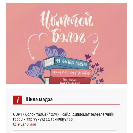
i
Шинэ мэдээ
СОР17 болох талбайг Элчин сайд, дипломат төлөөлөгчийн
газрын тэргүүнүүдэд танилцуулав
9 цаг 3 мин