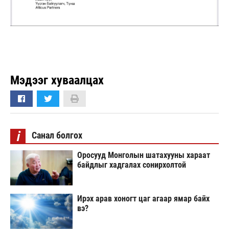
Мэдээг хуваалцах
i
Санал болгох
Оросууд Монголын шатахууны хараат
байдлыг хадгалах сонирхолтой
Ирэх арав хоногт цаг агаар ямар байх
вэ?