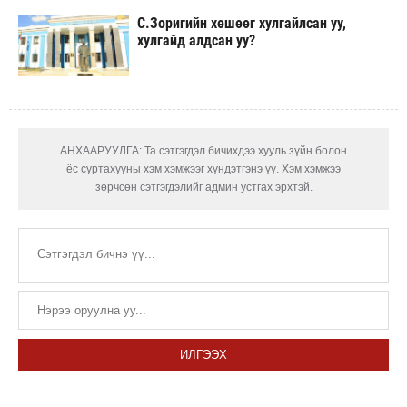
С.Зоригийн хөшөөг хулгайлсан уу,
хулгайд алдсан уу?
АНХААРУУЛГА: Та сэтгэгдэл бичихдээ хууль зүйн болон
ёс суртахууны хэм хэмжээг хүндэтгэнэ үү. Хэм хэмжээ
зөрчсөн сэтгэгдэлийг админ устгах эрхтэй.
ИЛГЭЭХ