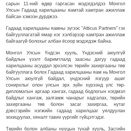
сарын 11-ний өдөр гаргасан мэдэгдэлдээ Монгол
Улсын Гадаад харилцааны яамтай хамтран ажиллаж
байсан хэмээн дурджээ.
Гадаад харилцааны яамны зүгээс "Atticus Partners” гэх
байгууллагатай ямар нэг хэлбэрээр хамтран ажиллаж
байгаагүй болохыг албан ёсоор мэдэгдэж байна.
Монгол Улсын Үндсэн хууль, Үндэсний аюулгүй
байдлын үзэлт баримтлалд заасны дагуу гадаад
харилцааны асуудал эрхэлсэн төрийн захиргааны төв
байгууллага болох Гадаад харилцааны яам нь Монгол
Улсын аюулгүй байдал, үндэсний язгуур ашиг
сонирхлыг олон улсын эрх зүйн хүрээнд улс төр-
дипломатын аргаар хангах, гадаад бодлогын нэгдмэл
байдлыг хангаж, залгамж чанарыг хадгалах, төрийн
захиргааны төв болон засаг захиргаа, нутаг
дэвсгэрийн нэгжийн гадаад харилцааг уялдуулан
зохицуулах, хяналт тавих үүргийг гүйцэтгэдэг.
Төрийн болон албаны нууцын тухай хууль, Засгийн