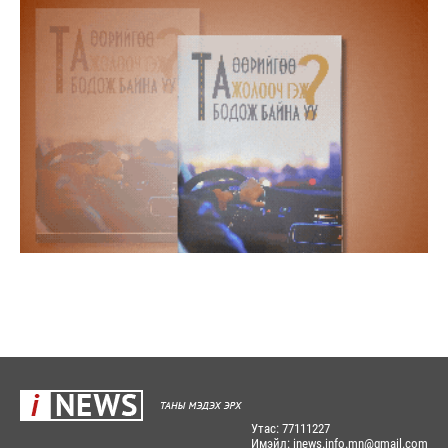
Утас: 77111227
Имэйл: inews.info.mn@gmail.com