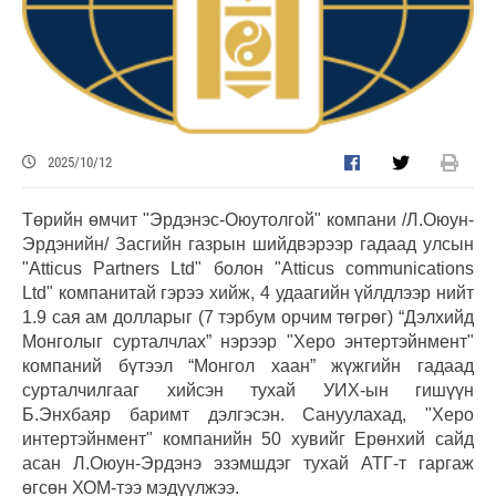
2025/10/12
Төрийн өмчит "Эрдэнэс-Оюутолгой" компани /Л.Оюун-
Эрдэнийн/ Засгийн газрын шийдвэрээр гадаад улсын
"Atticus Partners Ltd" болон "Atticus communications
Ltd" компанитай гэрээ хийж, 4 удаагийн үйлдлээр нийт
1.9 сая ам долларыг (7 тэрбум орчим төгрөг) “Дэлхийд
Монголыг сурталчлах” нэрээр "Херо энтертэйнмент"
компаний бүтээл “Монгол хаан” жүжгийн гадаад
сурталчилгааг хийсэн тухай УИХ-ын гишүүн
Б.Энхбаяр баримт дэлгэсэн. Сануулахад, "Херо
интертэйнмент" компанийн 50 хувийг Ерөнхий сайд
асан Л.Оюун-Эрдэнэ эзэмшдэг тухай АТГ-т гаргаж
өгсөн ХОМ-тээ мэдүүлжээ.