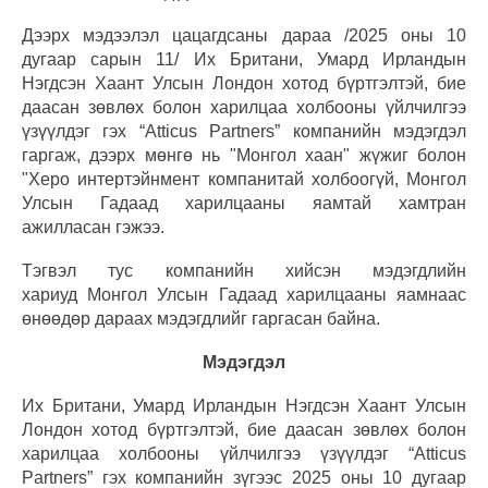
Дээрх мэдээлэл цацагдсаны дараа /2025 оны 10
дугаар сарын 11/ Их Британи, Умард Ирландын
Нэгдсэн Хаант Улсын Лондон хотод бүртгэлтэй, бие
даасан зөвлөх болон харилцаа холбооны үйлчилгээ
үзүүлдэг гэх “Atticus Partners” компанийн мэдэгдэл
гаргаж, дээрх мөнгө нь "Монгол хаан" жүжиг болон
"Херо интертэйнмент компанитай холбоогүй, Монгол
Улсын Гадаад харилцааны яамтай хамтран
ажилласан гэжээ.
Тэгвэл тус компанийн хийсэн мэдэгдлийн
хариуд Монгол Улсын Гадаад харилцааны яамнаас
өнөөдөр дараах мэдэгдлийг гаргасан байна.
Мэдэгдэл
Их Британи, Умард Ирландын Нэгдсэн Хаант Улсын
Лондон хотод бүртгэлтэй, бие даасан зөвлөх болон
харилцаа холбооны үйлчилгээ үзүүлдэг “Atticus
Partners” гэх компанийн зүгээс 2025 оны 10 дугаар