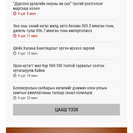
“Дүрслэх урлагийн оюуны өв сан” тусгай үзэсгэлэнг
маргааш нээнэ
9 цаг 8 мин
Энэ оны эхний хагас жилд авто бензин 505.2 мянган тонн,
дизель түлш 956.7 мянган тонн импортолжээ
9 цаг 11 мин
Шейх Хасина Бангладешт эргэн ирэхээ зарлав
9 цаг 15 мин
Орон нутагт жил бүр 500-700 толгой тарвагыг сэлгэн
нутагшуулж байна
9 цаг 18 мин
Боловсролын салбарын хөгжлийг дэмжих олон улсын
хамтын ажиллагааны талаар санал солилцов
9 цаг 23 мин
ЦААШ ҮЗЭХ