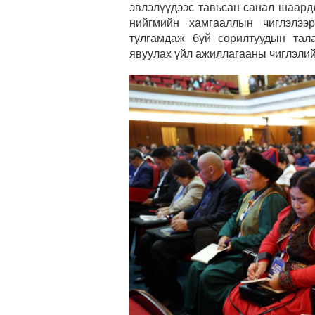
эвлэлүүдээс тавьсан санал шаард
нийгмийн хамгааллын чиглэлээ
тулгамдаж буй сорилтуудын тал
явуулах үйл ажиллагааны чиглэлий