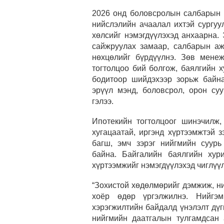
2026 онд боловсролын салбарын у
нийслэлийн ачаалал ихтэй сургу
хөлсийг нэмэгдүүлэхэд анхаарна.
сайжруулах замаар, салбарын аж
нөхцөлийг бүрдүүлнэ. Зөв мене
тогтолцоо бий болгож, баялгийн х
бодитоор шийдэхээр зорьж байн
эрүүл мэнд, боловсрол, орон су
гэлээ.
Ипотекийн тогтолцоог шинэчилж, 
хугацаатай, иргэнд хүртээмжтэй 
багш, эмч зэрэг нийгмийн суур
байна. Байгалийн баялгийн хур
хүртээмжийг нэмэгдүүлэхэд чиглүүл
“Зохистой хөдөлмөрийг дэмжиж, н
хоёр өдөр үргэлжилнэ. Нийгэм
хэрэгжилтийн байдалд үнэлэлт дүг
нийгмийн даатгалын тулгамдсан