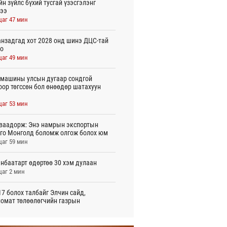
йн зүйлс бүхий тусгай үзэсгэлэнг
ээ
цаг 47 мин
нзадгад хот 2028 онд шинэ ДЦС-тай
о
цаг 49 мин
машины улсын дугаар сондгой
оор төгссөн бол өнөөдөр шатахуун
цаг 53 мин
ваадорж: Энэ намрын экспортын
го Монголд боломж олгож болох юм
цаг 59 мин
нбаатарт өдөртөө 30 хэм дулаан
цаг 2 мин
7 болох талбайг Элчин сайд,
омат төлөөлөгчийн газрын
үүнүүдэд танилцуулав
игдөр 16 цаг 10 мин