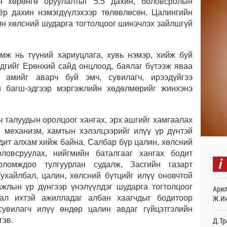
 хөрөнгө оруулалтыг 5.5 дахин, боловсролын
“Дүр
ёр дахин нэмэгдүүлэхээр төлөвлөсөн. Цалингийн
үзэс
ин хөлсний шударга тогтолцоог шинэчлэх зайлшгүй
Өч
Энэ 
мж нь түүний хариуцлага, хувь нэмэр, хийж буй
505.
эдгийг Ерөнхий сайд онцлоод, баялаг бүтээж яваа
мянг
Өч
 амийг аварч буй эмч, сувилагч, ирээдүйгээ
й багш-эдгээр мэргэжлийн хөдөлмөрийг жинхэнэ
Шейх
зарл
Өч
 талуудын оролцоог хангах, эрх ашгийг хамгаалах
 механизм, хамтын хэлэлцээрийг илүү үр дүнтэй
Орон
одит алхам хийж байна. Салбар бүр цалин, хөлсний
тарв
Өч
оловсруулах, нийгмийн баталгааг хангах бодит
i
оломждоо тулгуурлан судалж, Засгийн газарт
Боло
Тухайлбал, цалин, хөлсний бүтцийг илүү оновчтой
олон
ажлын үр дүнгээр үнэлүүлдэг шударга тогтолцоог
сана
Арил
Өч
ал ихтэй ажилладаг албан хаагчдыг бодитоор
Ж.И
сувилагч илүү өндөр цалин авдаг гүйцэтгэлийн
Найм
гэв.
Д.Тр
10,0