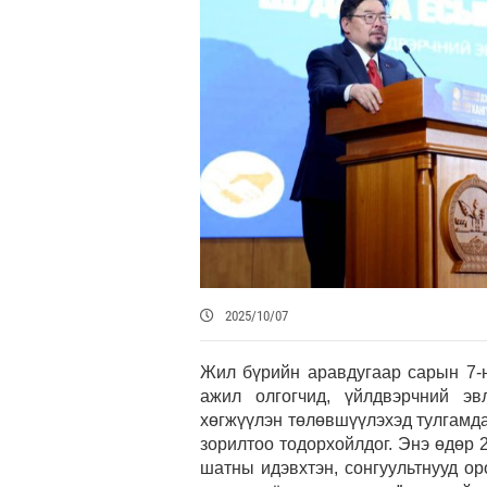
2025/10/07
Жил бүрийн аравдугаар сарын 7-н
ажил олгогчид, үйлдвэрчний эв
хөгжүүлэн төлөвшүүлэхэд тулгамд
зорилтоо тодорхойлдог. Энэ өдөр 
шатны идэвхтэн, сонгуультнууд о