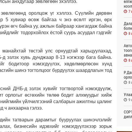
лсын анхдугаар зөвлөгөөн эхэллээ.
өлги
нээл
7 
 зөвлөгөөнд оролцож үг хэллээ. Сүүлийн дөрвөн
р 5 хувиар өсөж байгаа ч энэ өсөлт иргэн, өрх
Дала
үрэн өгч байна уу, ажлын байраар хангагдаж байна
болн
шийдлийг тодорхойлох ёстой суурь асуудал гэдгийг
8 
Авто
тоог
 манайхтай төстэй улс орнуудтай харьцуулахад,
авна
-д эзлэх хувь дунджаар 8-13 нэгжээр бага байна.
8 
г бодитоор нэмэгдүүлэх, хөдөлмөрлөсөн хүнд
асгийн шинэ тогтолцоог бүрдүүлэх шаардлагын тод
Р.Да
орло
8 
лсний ДНБ-д эзлэх хувийг тогтвортой нэмэгдүүлж,
Улаа
т орлогыг өсгөхийн төлөө бодит алхмуудыг хийж
9 
н нийгмийн үйлчилгээний салбарын ажилтны цалинг
д ч анхаарна гэлээ.
СОР1
дипл
эдийн татварын дарамтыг бууруулах шинэчлэлийг
тэрг
алах, бизнесийн идэвхийг нэмэгдүүлэхээр зорьж
Өч