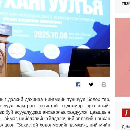
тах
ыг дэлхий дахинаа нийгмийн түншүүд болох төр,
лэлүүд хамтран зохистой хөдөлмөр эрхлэлтийг
i
аж буй асуудлуудад анхаарлаа хандуулж, цаашдын
21 аймаг, нийслэлийн Үйлдвэрчний эвлэлийн анхан
ролцсон “Зохистой хөдөлмөрийг дэмжиж, нийгмийн
Д.На