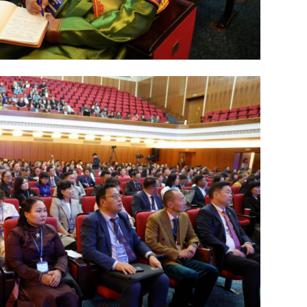
МАА-
чадв
СОР1
угср
Хөвс
тахи
Шата
хува