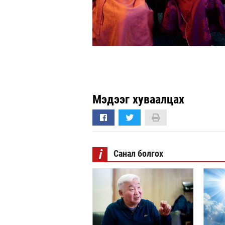
Мэдээг хуваалцах
i
Санал болгох