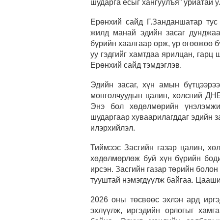
шударга ёсыг хангуулъя” уриатай у
Ерөнхий сайд Г.Занданшатар тус
жилд манай эдийн засаг дунджаа
бүрийн хаалгаар орж, үр өгөөжөө б
уу гэдгийг хамтдаа ярилцан, гарц 
Ерөнхий сайд тэмдэглэв.
Эдийн засаг, хүн амын бүтцээрээ
монголчуудын цалин, хөлсний ДНБ
Энэ бол хөдөлмөрийн үнэлэмжий
шударгаар хуваарилагддаг эдийн з
илэрхийлэл.
Тиймээс Засгийн газар цалин, хө
хөдөлмөрлөж буй хүн бүрийн боди
ирсэн. Засгийн газар төрийн боло
тууштай нэмэгдүүлж байгаа. Цааши
2026 оны төсвөөс эхлэн ард ирг
эхлүүлж, иргэдийн орлогыг хамга