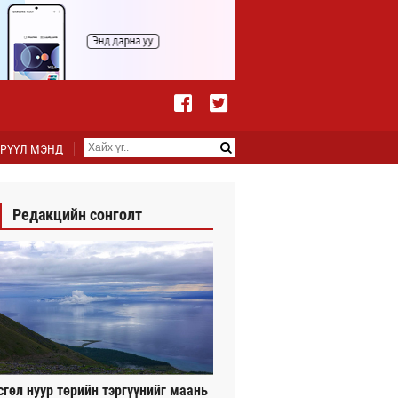
РҮҮЛ МЭНД
Редакцийн сонголт
сгөл нуур төрийн тэргүүнийг маань