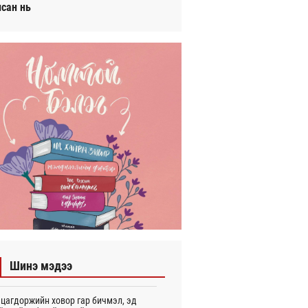
исан нь
Шинэ мэдээ
цагдоржийн ховор гар бичмэл, эд