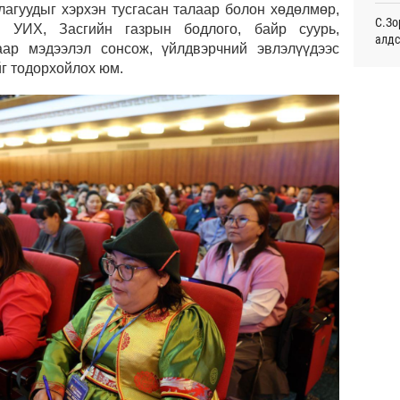
лагуудыг хэрхэн тусгасан талаар болон хөдөлмөр,
Өч
С.Зо
р УИХ, Засгийн газрын бодлого, байр суурь,
алдс
аар мэдээлэл сонсож, үйлдвэрчний эвлэлүүдээс
Дайн
г тодорхойлох юм.
Өч
Хуви
төхө
Энэ 
сонд
Хэлэ
Өч
мэд
Маро
дэмж
Дэлх
Пурж
Б.Пү
зуух
ОПЕК
нэмэ