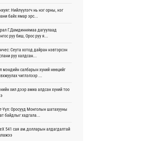
игдөр 15 цаг 40 мин
нхуяг: Нийлүүлэгч нь нэг орны, нэг
ани байх ямар эрс...
лдагч Н.Амарзаяа: 32 хуудастай
н дэвтэр долоо хоногт л дүүрдэг
игдөр 15 цаг 31 мин
рал Г.Дамдиннямаа дагуулаад
нгос руу биш, Орос руу я...
д Фулбрайтын хөтөлбөрөөр 150 гаруй
ол залуус магистрын зэрэг
нчес: Сеута хотод дайран нэвтэрсэн
аалаад байна
спани руу халдсан...
игдөр 12 цаг 01 мин
л мэндийн салбарын хүний нөөцийг
и 80 мянган евро хандивлажээ
вхжуулах чиглэлээр ...
игдөр 11 цаг 30 мин
арын өртэй шатахуун импортлогч ААН-
нийн хил дээр амиа алдсан хүний тоо
йн дансыг битүүмжлэхгүй
ээ
игдөр 11 цаг 20 мин
т-Үүл: Оросууд Монголын шатахууны
пт аагим халуун өдрүүд үргэлжилсээр
ат байдлыг хадгала...
а
игдөр 11 цаг 20 мин
eX 541 сая ам.долларын алдагдалтай
ллажээ
тэй шигшээ баг Азийн наадам-д
цохоор бэлтгэлээ хангаж байна