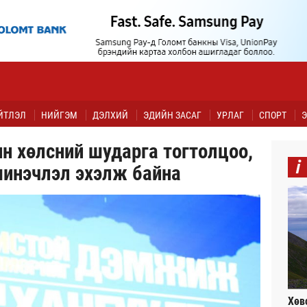
ЙТЛЭЛ
НИЙГЭМ
ДЭЛХИЙ
ЭДИЙН ЗАСАГ
УРЛАГ
СПОРТ
Э
н хөлсний шударга тогтолцоо,
i
шинэчлэл эхэлж байна
Хөв