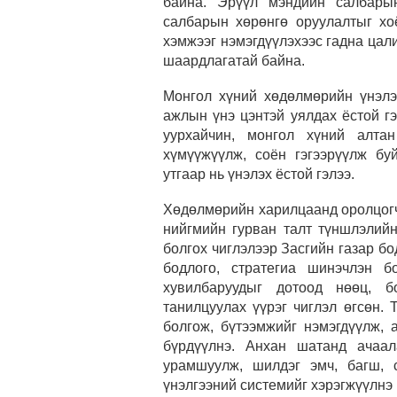
байна. Эрүүл мэндийн салбарын
салбарын хөрөнгө оруулалтыг хо
хэмжээг нэмэгдүүлэхээс гадна цал
шаардлагатай байна.
Монгол хүний хөдөлмөрийн үнэлэ
ажлын үнэ цэнтэй уялдах ёстой г
уурхайчин, монгол хүний алтан
хүмүүжүүлж, соён гэгээрүүлж бу
утгаар нь үнэлэх ёстой гэлээ.
Хөдөлмөрийн харилцаанд оролцогч
нийгмийн гурван талт түншлэлийн
болгох чиглэлээр Засгийн газар б
бодлого, стратегиа шинэчлэн б
хувилбаруудыг дотоод нөөц, б
танилцуулах үүрэг чиглэл өгсөн. 
болгож, бүтээмжийг нэмэгдүүлж, 
бүрдүүлнэ. Анхан шатанд ачаал
урамшуулж, шилдэг эмч, багш, 
үнэлгээний системийг хэрэгжүүлнэ 