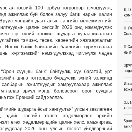
Өч
рсгал төсвийг 100 тэрбум төгрөгөөр нэмэгдүүлж,
Д.Га
ульд ажиллаж буй болон залуу багш нарын цалин
комп
Худа
 Эрүүл мэндийн даатгалын сангийн менежментийг
өрий
Өч
илтнуудын цалин хөлсийг 2026 онд нэмэгдүүлэх
Н.Уч
жментээр хүний хөгжил, шударга хуваарилалтын
Соло
АНУ-
улгайтай тэмцэж, төсөв, хөрөнгийн хязгаарлалтыг
монг
а. Ингэж байж байгалийн баялгийн хуримтлалаа
П.Са
хамг
нь И
уцны хүртээмжийг нэмэгдүүлэхэд чиглүүлж чадна
Өч
Эрүү
Месс
чада
Өч
“Орон сууцны банк” байгуулж, хүү багатай, урт
зээлийн шинэ тогтолцоо бүрдүүлж, эхний ээлжинд
Татв
Испа
ь салбарын ажилтнуудыг хамруулахаар ажиллаж
үүди
өсж
имтлалаа эрүүл мэнд, боловсрол, орон сууцны
Өч
нэ гэж Ерөнхий сайд хэллээ.
Э.Ба
Евро
хара
ийгмийн шударга ёсыг хангуулъя” улсын зөвлөгөөн
байн
Өч
, эдийн засгийн төлөв, хөдөлмөрлөх эрхийн
Spac
нэлт өгөх, хөдөлмөрчдийн цалин хөлс, амьжиргаа,
ажи
Эмэг
 асуудлаар 2026 оны улсын төсөвт үйлдвэрчний
орол