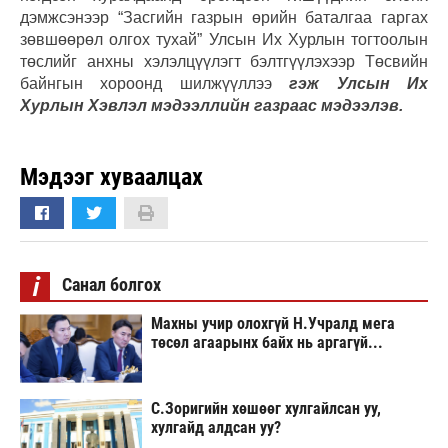
дэмжсэнээр “Засгийн газрын өрийн баталгаа гаргах
зөвшөөрөл олгох тухай” Улсын Их Хурлын тогтоолын
төслийг анхны хэлэлцүүлэгт бэлтгүүлэхээр Төсвийн
байнгын хороонд шилжүүллээ
гэж Улсын Их
Хурлын Хэвлэл мэдээллийн газраас мэдээлэв.
Мэдээг хуваалцах
i
Санал болгох
Махны учир олохгүй Н.Учралд мега
төсөл агаарынх байх нь аргагүй...
С.Зоригийн хөшөөг хулгайлсан уу,
хулгайд алдсан уу?