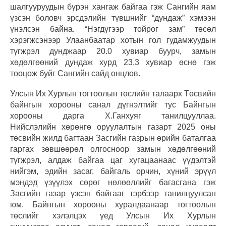
шалгууруудын бүрэн хангаж байгаа гэж Сангийн яам
үзсэн боловч эрсдэлийн түвшнийг “дундаж” хэмээн
үнэлсэн байна. “Нэгдүгээр тойрог зам” төсөл
хэрэгжсэнээр Улаанбаатар хотын гол гудамжуудын
түгжрэл дунджаар 20.0 хувиар буурч, замын
хөдөлгөөний дундаж хурд 23.3 хувиар өснө гэж
тооцож буйг Сангийн сайд онцлов.
Улсын Их Хурлын тогтоолын төслийн талаарх Төсвийн
байнгын хорооны санал дүгнэлтийг тус Байнгын
хорооны дарга Х.Ганхуяг танилцууллаа.
Нийслэлийн хөрөнгө оруулалтын газарт 2025 оны
төсвийн жилд багтаан Засгийн газрын өрийн баталгаа
гаргах зөвшөөрөл олгосноор замын хөдөлгөөний
түгжрэл, алдаж байгаа цаг хугацаанаас үүдэлтэй
нийгэм, эдийн засаг, байгаль орчин, хүний эрүүл
мэндэд үзүүлэх сөрөг нөлөөллийг багасгана гэж
Засгийн газар үзсэн байгааг тэрбээр танилцуулсан
юм. Байнгын хорооны хуралдаанаар тогтоолын
төслийг хэлэлцэх үед Улсын Их Хурлын