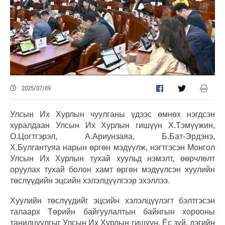
2025/07/09
Улсын Их Хурлын чуулганы үдээс өмнөх нэгдсэн
хуралдаан Улсын Их Хурлын гишүүн Х.Тэмүүжин,
О.Цогтгэрэл, А.Ариунзаяа, Б.Бат-Эрдэнэ,
Х.Булгантуяа нарын өргөн мэдүүлж, нэгтгэсэн Монгол
Улсын Их Хурлын тухай хуульд нэмэлт, өөрчлөлт
оруулах тухай болон хамт өргөн мэдүүлсэн хуулийн
төслүүдийн эцсийн хэлэлцүүлгээр эхэллээ.
Хуулийн төслүүдийг эцсийн хэлэлцүүлэгт бэлтгэсэн
талаарх Төрийн байгуулалтын байнгын хорооны
танилцуулгыг Улсын Их Хурлын гишүүн, Ёс зүй, дэгийн