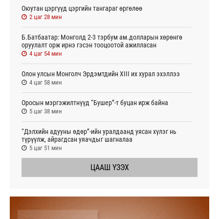
Оюутан цэргүүд цэргийн тангараг өргөлөө
2 цаг 28 мин
Б.Батбаатар: Монголд 2-3 тэрбум ам.долларын хөрөнгө
оруулалт орж ирнэ гэсэн тооцоотой ажилласан
4 цаг 54 мин
Олон улсын Монголч Эрдэмтдийн XIII их хурал эхэллээ
4 цаг 58 мин
Оросын мэргэжилтнүүд “Бушер”-т буцан ирж байна
5 цаг 38 мин
“Дэлхийн адууны өдөр”-ийн уралдаанд уясан хүлэг нь
түрүүлж, айрагдсан уяачдыг шагналаа
5 цаг 51 мин
ЦААШ ҮЗЭХ