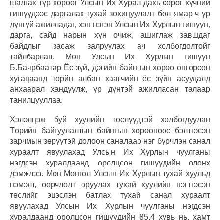
шалгах түр хороог Улсын Их Хурал дахь сөрөг хүчний
гишүүдээс даргалах тухай зохицуулалт бол ямар ч үр
дүнгүй ажилладаг, хэн нэгэн Улсын Их Хурлын гишүүн,
дарга, сайд нарын хүн очиж, ашиглаж завшдаг
байдлыг засаж залруулах ач холбогдолтойг
тайлбарлав. Мөн Улсын Их Хурлын гишүүн
Б.Баярбаатар Ёс зүй, дэгийн байнгын хороо өнгөрсөн
хугацаанд төрйн албан хаагчийн ёс зүйн асуудалд
анхаарал хандуулж, үр дүнтэй ажилласан талаар
танилцууллаа.
Хэлэлцэж буй хуулийн төслүүдтэй холбогдуулан
Төрийн байгуулалтын байнгын хорооноос бэлтгэсэн
зарчмын зөрүүтэй долоон саналаар нэг бүрчлэн санал
хураалт явуулахад Улсын Их Хурлын чуулганы
нэгдсэн хуралдаанд оролцсон гишүүдийн олонх
дэмжлээ. Мөн Монгол Улсын Их Хурлын тухай хуульд
нэмэлт, өөрчлөлт оруулах тухай хуулийн нэгтгэсэн
төслийг эцэслэн батлах тухай санал хураалт
явуулахад Улсын Их Хурлын чуулганы нэгдсэн
хуралдаанд оролцсон гишүүдийн 85.4 хувь нь, хамт