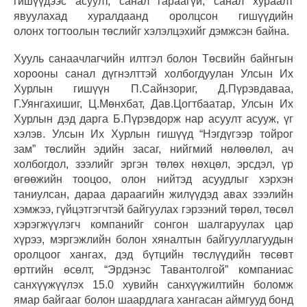
гишүүдээс асуулт, санал гараагүй, санал хураалт
явуулахад хуралдаанд оролцсон гишүүдийн
олонх тогтоолын төслийг хэлэлцэхийг дэмжсэн байна.
Хууль санаачлагчийн илтгэл болон Төсвийн байнгын
хорооны санал дүгнэлттэй холбогдуулан Улсын Их
Хурлын гишүүн П.Сайнзориг, Д.Пүрэвдаваа,
Г.Уянгахишиг, Ц.Мөнхбат, Дав.Цогтбаатар, Улсын Их
Хурлын дэд дарга Б.Пүрэвдорж нар асуулт асууж, үг
хэлэв. Улсын Их Хурлын гишүүд “Нэгдүгээр тойрог
зам” төслийн эдийн засаг, нийгмий нөлөөлөл, ач
холбогдол, зээлийг эргэн төлөх нөхцөл, эрсдэл, үр
өгөөжийн тооцоо, олон нийтэд асуудлыг хэрхэн
таниулсан, дараа дараагийн жилүүдэд авах зээлийн
хэмжээ, гүйцэтгэгчтэй байгуулах гэрээний төрөл, төсөл
хэрэгжүүлэгч компанийг сонгон шалгаруулах цар
хүрээ, мэргэжлийн болон хяналтын байгууллагуудын
оролцоог хангах, дэд бүтцийн төслүүдийн төсөвт
өртгийн өсөлт, “Эрдэнэс Тавантолгой” компаниас
санхүүжүүлэх 15.0 хувийн санхүүжилтийн боломж
ямар байгааг болон шаардлага хангасан аймгууд бонд