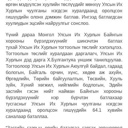
өргөн мэдүүлсэн хуулийн төслүүдийг мөнхүү Улсын Их
Хурлын чуулганы нэгдсэн хуралдаанд оролцсон
гишүүдийн олонх дэмжин батлав. Ингээд батлагдсан
хуулиудын эцсийн найруулгыг сонслоо.
Үүний дараа Монгол Улсын Их Хурлын Байнгын
хорооны бүрэлдэхүүнийг шинэчлэн батлах
тухай Улсын Их Хурлын тогтоолын төслийг хэлэлцлээ.
Тогтоолын төслийг хуралдаан даргалагч, Улсын Их
Хурлын дэд дарга Х.Булгантуяа уншиж танилцуулав.
Тогтоолоор Улсын Их Хурлын Аюулгүй байдал, гадаад
бологын, Байгаль орчин, хүнс, хөдөө аж ахуйн,
Өргөдлийн, Төрийн байгуулалтын, Төсвийн, Хууль
зүйн, Хүний хөгжил, нийгмийн бодлогын, Эдийн
засгийн гэсэн нийт найман Байнгын хорооны
бүрэлдэхүүнийг нэр бүрчлэн батлахаар
тусгасныг Улсын Их Хурлын чуулганы нэгдсэн
хуралдаанд оролцсон гишүүдийн 64.1 хувийн
саналаар баталлаа.
“Засгийн газрын өрийн баталгаа гаргах зөвшөөрөл