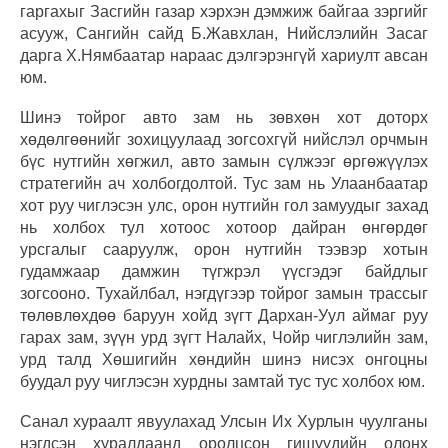
гаргахыг Засгийн газар хэрхэн дэмжиж байгаа зэргийг
асууж, Сангийн сайд Б.Жавхлан, Нийслэлийн Засаг
дарга Х.Нямбаатар нараас дэлгэрэнгүй хариулт авсан
юм.
Шинэ тойрог авто зам нь зөвхөн хот доторх
хөдөлгөөнийг зохицуулаад зогсохгүй нийслэл орчмын
бүс нутгийн хөгжил, авто замын сүлжээг өргөжүүлэх
стратегийн ач холбогдолтой. Тус зам нь Улаанбаатар
хот руу чиглэсэн улс, орон нутгийн гол замуудыг захад
нь холбох тул хотоос хотоор дайран өнгөрдөг
урсгалыг сааруулж, орон нутгийн тээвэр хотын
гудамжаар дамжин түгжрэл үүсгэдэг байдлыг
зогсооно. Тухайлбал, нэгдүгээр тойрог замын трассыг
төлөвлөхдөө баруун хойд зүгт Дархан-Уул аймаг руу
гарах зам, зүүн урд зүгт Налайх, Чойр чиглэлийн зам,
урд талд Хөшигийн хөндийн шинэ нисэх онгоцны
буудал руу чиглэсэн хурдны замтай тус тус холбох юм.
Санал хураалт явуулахад Улсын Их Хурлын чуулганы
нэгдсэн хуралдаанд оролцсон гишүүдийн олонх