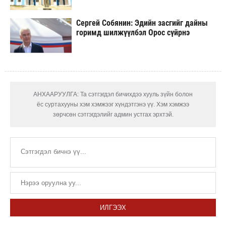
Сергей Собянин: Эдийн засгийг дайны
горимд шилжүүлбэл Орос сүйрнэ
АНХААРУУЛГА: Та сэтгэгдэл бичихдээ хууль зүйн болон
ёс суртахууны хэм хэмжээг хүндэтгэнэ үү. Хэм хэмжээ
зөрчсөн сэтгэгдэлийг админ устгах эрхтэй.
ИЛГЭЭХ