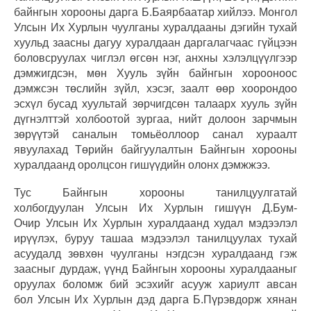
байнгын хорооны дарга Б.Баярбаатар хийлээ. Монгол
Улсын Их Хурлын чуулганы хуралдааны дэгийн тухай
хуульд заасны дагуу хуралдаан даргалагчаас гүйцээн
боловсруулах чиглэл өгсөн нэг, анхны хэлэлцүүлгээр
дэмжигдсэн, мөн Хууль зүйн байнгын хорооноос
дэмжсэн төслийн зүйл, хэсэг, заалт өөр хоорондоо
эсхүл бусад хуультай зөрчигдсөн талаарх хууль зүйн
дүгнэлттэй холбоотой зургаа, нийт долоон зарчмын
зөрүүтэй саналын томьёоллоор санал хураалт
явуулахад Төрийн байгуулалтын Байнгын хорооны
хуралдаанд оролцсон гишүүдийн олонх дэмжжээ.
Тус Байнгын хорооны танилцуулгатай
холбогдуулан Улсын Их Хурлын гишүүн Д.Бум-
Очир Улсын Их Хурлын хуралдаанд худал мэдээлэл
ирүүлэх, буруу ташаа мэдээлэл танилцуулах тухай
асуудалд зөвхөн чуулганы нэгдсэн хуралдаанд гэж
заасныг дурдаж, үүнд Байнгын хорооны хуралдааныг
оруулах боломж бий эсэхийг асууж хариулт авсан
бол Улсын Их Хурлын дэд дарга Б.Пүрэвдорж хянан