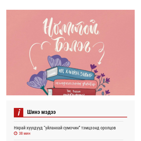
i
Шинэ мэдээ
Нярай хүүхдүүд “уйланхай сумочин” тэмцээнд оролцов
38 мин