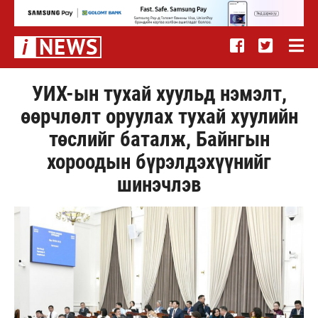
УИХ-ын тухай хуульд нэмэлт,
өөрчлөлт оруулах тухай хуулийн
төслийг баталж, Байнгын
хороодын бүрэлдэхүүнийг
шинэчлэв