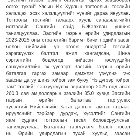
олгох тухай” Улсын Их Хурлын тогтоолын төслийн
хэлэлцэх, эсэх хэлэлцүүлгийг үүнийг дараа явуулав.
Тогтоолы төслийн талаарх хууль санаачлагчийн
илтгэлийг Сангийн сайд Б.Жавхлан уншиж
танилцууллаа. Засгийн газрын өрийн удирдлагын
2023-2025 оны стратегийн баримт бичигт эдийн засаг
болон нийгмийн үр өгөөж өндөртэй төслийг
хэрэгжүүлэх бэлтгэл ажил хангагдсан, Шинэ
сэргэлтийн бодлогод нийцсэн төслүүдийн
санхүүжилтийн эх үүсвэрт Засгийн газрын өрийн
баталгаа гаргах замаар дэмжлэг үзүүлнэ гэж
заасны дагуу шинэ тойрог зам буюу “Нэгдүгээр тойрог
зам” төслийг санхүүжүүлэх зорилгоор 2025 онд авах
260.3 сая ам.долларын зээлийн 85.0 хувьд Засгийн
газрын өрийн баталгаа гаргуулах
хүсэлтийг Нийслэлийн Засаг даргын Тамгын газраас
ирүүлснийг тэрбээр дурдаж, хүсэлтийг Сангийн
яам судлан тогтоолын төсөл боловсруулсныг
танилцууллаа. Баталгаа гаргуулагч болон төсөл
нь Өрийн удирдлагын тухай хуульд заасан