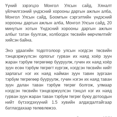
Үүний зэрэгцээ Монгол Улсын сайд, Хяналт
үйлчилгээний үндэсний хорооны даргын ажлын алба,
Монгол Улсын сайд, Боомтын сэргэлтийн үндэсний
хорооны даргын ажлын алба, Монгол Улсын сайд, 20
минутын хотын Үндэсний хорооны даргын ажлын
албыг татан буулгаж, холбогдох төсвийн өөрчлөлтийг
хийсэн байна.
Энэ удаагийн тодотголоор улсын нэгдсэн төсвийн
тэнцвэржүүлсэн орлогыг гурван их наяд хоёр зуун
жаран тэрбум төгрөгөөр бууруулж, гучин их наяд хоёр
зуун есөн тэрбум төгрөгт хүргэж, нэгдсэн төсвийн нийт
зарлагыг нэг их наяд найман зуун тавин зургаан
тэрбум төгрөгөөр бууруулж, гучин нэгэн их наяд таван
зуун далан таван тэрбум төгрөг болгож, улмаар
нэгдсэн төсвийн тэнцвэржүүлсэн тэнцэл нэг их наяд
гурван зуун жаран таван тэрбум төгрөг буюу дотоодын
нийт бүтээгдэхүүний 1.5 хувийн алдагдалтайгаар
батлагдахаар төлөвлөжээ.