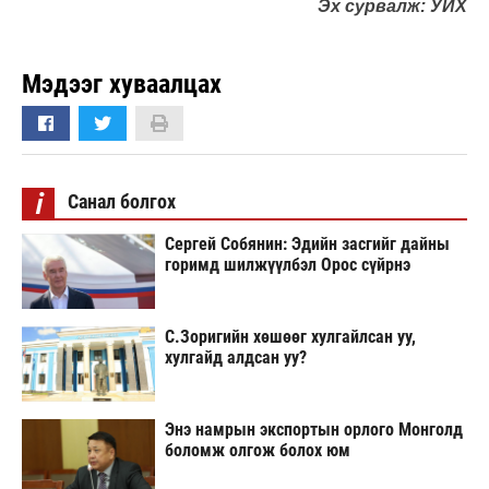
Эх сурвалж: УИХ
Мэдээг хуваалцах
i
Санал болгох
Сергей Собянин: Эдийн засгийг дайны
горимд шилжүүлбэл Орос сүйрнэ
С.Зоригийн хөшөөг хулгайлсан уу,
хулгайд алдсан уу?
Энэ намрын экспортын орлого Монголд
боломж олгож болох юм