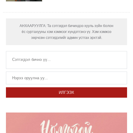
АНХААРУУЛГА: Та сэтгэгдэл бичихдээ хууль зүйн болон
ёс суртахууны хэм хэмжээг хүндэтгэнэ үү. Хэм хэмжээ
зөрчсөн сэтгэгдэлийг админ устгах эрхтэй.
ИЛГЭЭХ