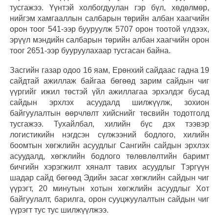
тусгажээ. Үүнтэй холбогдуулан гэр бүл, хөдөлмөр,
нийгэм хамгааллын салбарын төрийн албан хаагчийн
орон тоог 541-ээр бууруулж 5707 орон тоотой үлдээх,
эрүүл мэндийн салбарын төрийн албан хаагчийн орон
тоог 2651-ээр бууруулахаар тусгасан байна.
Засгийн газар одоо 16 яам, Ерөнхий сайдаас гадна 19
сайдтай ажиллаж байгаа бөгөөд зарим сайдын чиг
үүргийг ижил төстэй үйл ажиллагаа эрхэлдэг бусад
сайдын эрхлэх асуудалд шилжүүлж, зохион
байгуулалтын өөрчлөлт хийснийг төсвийн тодотголд
тусгажээ. Тухайлбал, хилийн бүс дэх тээвэр
логистикийн нэгдсэн сүлжээний бодлого, хилийн
боомтын хөгжлийн асуудлыг Сангийн сайдын эрхлэх
асуудалд, хөгжлийн бодлого төлөвлөлтийн баримт
бичгийн хэрэгжилт хяналт тавих асуудлыг Тэргүүн
шадар сайд бөгөөд Эдийн засаг хөгжлийн сайдын чиг
үүрэгт, 20 минутын хотын хөгжлийн асуудлыг Хот
байгуулалт, барилга, орон сууцжуулалтын сайдын чиг
үүрэгт тус тус шилжүүлжээ.