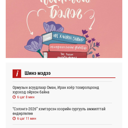
i
Шинэ мэдээ
Ормузын асуудлаар Оман, Иран хоёр тохиролцоонд
хүрэхэд ойрхон байна
6 цаг 8 мин
"Сэлэнгэ-2026” хэмтэрсэн хээрийн сургууль амжилттай
өндөрлөлөө
6 цаг 11 мин