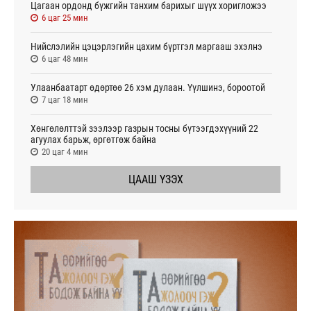
Цагаан ордонд бүжгийн танхим барихыг шүүх хоригложээ
6 цаг 25 мин
Нийслэлийн цэцэрлэгийн цахим бүртгэл маргааш эхэлнэ
6 цаг 48 мин
Улаанбаатарт өдөртөө 26 хэм дулаан. Үүлшинэ, бороотой
7 цаг 18 мин
Хөнгөлөлттэй зээлээр газрын тосны бүтээгдэхүүний 22
агуулах барьж, өргөтгөж байна
20 цаг 4 мин
ЦААШ ҮЗЭХ