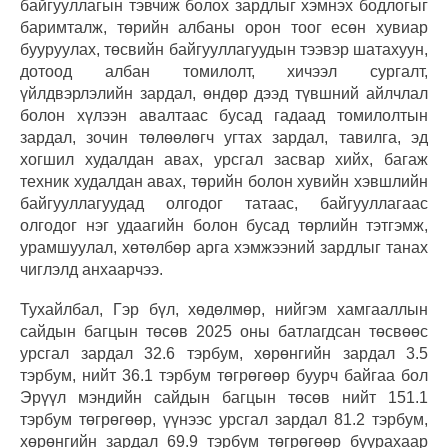
байгууллагын тэвчиж болох зардлыг хэмнэх бодлогыг
баримталж, төрийн албаны орон тоог есөн хувиар
бууруулах, төсвийн байгууллагуудын тээвэр шатахуун,
дотоод албан томилолт, хичээл сургалт,
үйлдвэрлэлийн зардал, өндөр дээд түвшний айлчлал
болон хүлээн авалтаас бусад гадаад томилолтын
зардал, зочин төлөөлөгч угтах зардал, тавилга, эд
хогшил худалдан авах, урсгал засвар хийх, багаж
техник худалдан авах, төрийн болон хувийн хэвшлийн
байгууллагуудад олгодог татаас, байгууллагаас
олгодог нэг удаагийн болон бусад төрлийн тэтгэмж,
урамшуулал, хөтөлбөр арга хэмжээний зардлыг танах
чиглэлд анхаарчээ.
Тухайлбал, Гэр бүл, хөдөлмөр, нийгэм хамгааллын
сайдын багцын төсөв 2025 оны батлагдсан төсвөөс
урсгал зардал 32.6 тэрбум, хөрөнгийн зардал 3.5
тэрбум, нийт 36.1 тэрбум төгрөгөөр буурч байгаа бол
Эрүүл мэндийн сайдын багцын төсөв нийт 151.1
тэрбум төгрөгөөр, үүнээс урсгал зардал 81.2 тэрбум,
хөрөнгийн зардал 69.9 тэрбум төгрөгөөр буурахаар