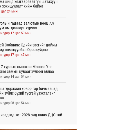
машинд хязгаарлалтгүй шатахуун
х зохицуулалт хийж байна
 цаг 24 мин
олын гадаад валютын нөөц 7.9
ум ам.долларт хүрчээ
игдөр 17 цаг 59 мин
ей Собянин: Эдийн засгийг дайны
мд шилжүүлбэл Орос сүйрнэ
игдөр 17 цаг 47 мин
7 хурлын өмнөхөн Монгол Улс
оны замын цувааг хүлээн авлаа
игдөр 14 цаг 54 мин
цагдоржийн ховор гар бичмэл, эд
йн зүйлс бүхий тусгай үзэсгэлэнг
ээ
игдөр 08 цаг 54 мин
нзадгад хот 2028 онд шинэ ДЦС-тай
о
игдөр 07 цаг 51 мин