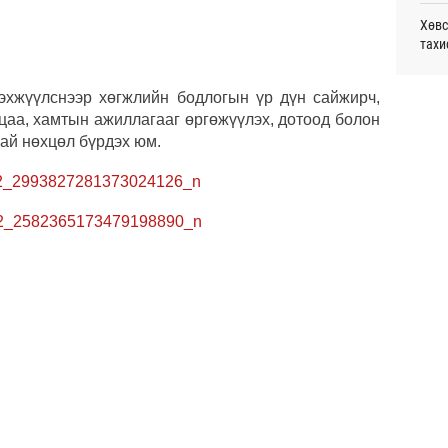
монг
Хөвс
хамг
тахи
Ур
Аун 
Месс
бэхжүүлснээр хөгжлийн бодлогын үр дүн сайжирч,
нийг
Ур
цаа, хамтын ажиллагааг өргөжүүлэх, дотоод болон
ай нөхцөл бүрдэх юм.
Татв
УИХ,
үүди
Ур
Шата
хува
“Эрх
Даян
Д.Ан
Хөрө
зээл
Олон
олим