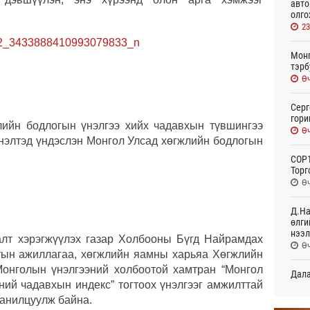
авто
олго
23
Монг
тэрб
Өч
Серг
гори
лийн бодлогын үнэлгээ хийх чадавхын түвшингээ
Өч
гнэлтэд үндэслэн Монгол Улсад хөгжлийн бодлогын
COP1
Торг
Өч
Д.На
өлги
нээл
алт хэрэгжүүлэх газар Холбооны Бүгд Найрамдах
Өч
тын ажиллагаа, хөгжлийн яамны харьяа Хөгжлийн
 Монголын үнэлгээний холбоотой хамтран “Монгол
Дала
ний чадавхын индекс” тогтоох үнэлгээг амжилттай
болн
Өч
танилцуулж байна.