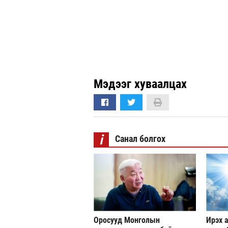
Мэдээг хуваалцах
i
Санал болгох
Оросууд Монголын
Ирэх а