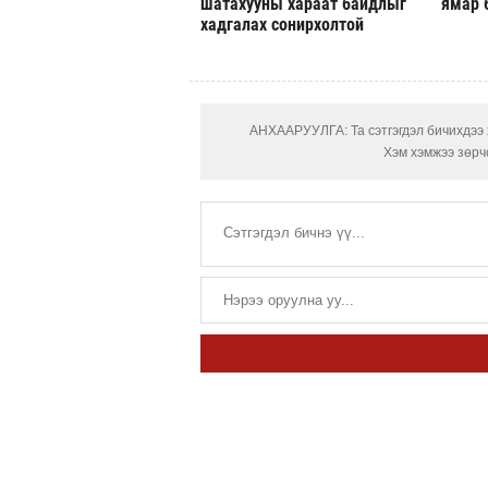
шатахууны хараат байдлыг
ямар 
хадгалах сонирхолтой
АНХААРУУЛГА: Та сэтгэгдэл бичихдээ х
Хэм хэмжээ зөрчс