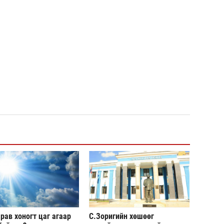
Хөшс
COP1
сург
Н.Ад
нэмэ
рав хоногт цаг агаар
С.Зоригийн хөшөөг