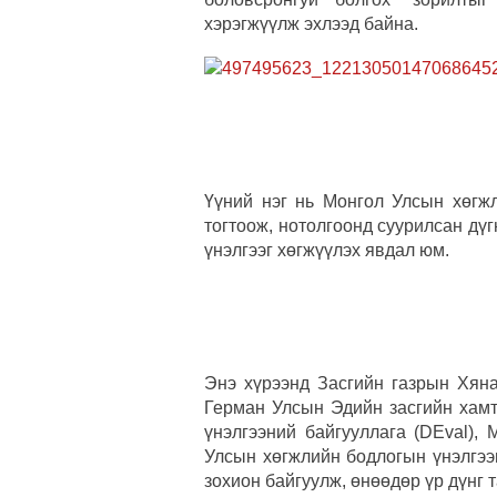
хэрэгжүүлж эхлээд байна.
Үүний нэг нь Монгол Улсын хөгж
тогтоож, нотолгоонд суурилсан дү
үнэлгээг хөгжүүлэх явдал юм.
Энэ хүрээнд Засгийн газрын Хян
Герман Улсын Эдийн засгийн хам
үнэлгээний байгууллага (DEval),
Улсын хөгжлийн бодлогын үнэлгээ
зохион байгуулж, өнөөдөр үр дүнг 