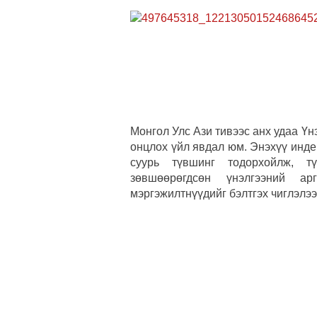
Монгол Улс Ази тивээс анх удаа Үн
онцлох үйл явдал юм. Энэхүү инде
суурь түвшинг тодорхойлж, т
зөвшөөрөгдсөн үнэлгээний ар
мэргэжилтнүүдийг бэлтгэх чиглэлээ