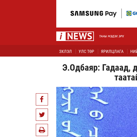
ЭХЛЭЛ
УЛС ТӨР
ЯРИЛЦЛАГА
НИ
Э.Одбаяр: Гадаад, 
таата