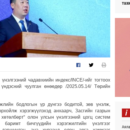
тах
үнэлгээний чадавхиийн индекс/INCE/-ийг тогтоох
 үндэсний чуулган өнөөдөр /2025.05.14/ Төрийн
жлийн бодлогын үр дүнгээ бодитой, зөв үнэлж,
i
рхойлж хэрэгжүүлэхэд анхаарч, Засгийн газрын
хөтөлбөрт“ олон улсын үнэлгээний цогц систем
н баримт бичгүүдийн хэрэгжилтийн үнэлгээг
Аяла
г дэвшүүлэн, энэ хүрээнд олон арга хэмжээг