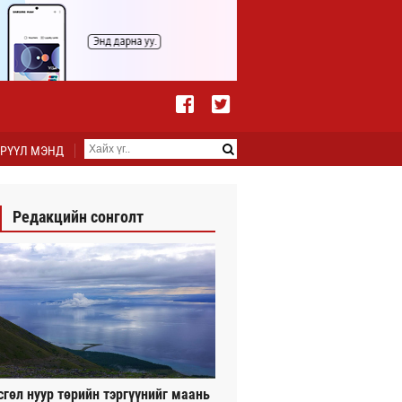
РҮҮЛ МЭНД
Редакцийн сонголт
сгөл нуур төрийн тэргүүнийг маань