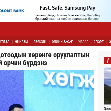
ЙТЛЭЛ
НИЙГЭМ
ДЭЛХИЙ
ЭДИЙН ЗАСАГ
УРЛАГ
СПОРТ
Э
дотоодын хөрөнгө оруулалтын
i
й орчин бүрдэнэ
Хөв