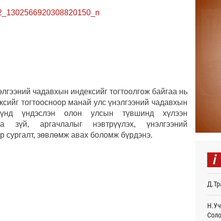
Авто
тоог
авна
Өч
Р.Да
орло
Өч
элгээний чадавхын индексийг тогтоолгож байгаа нь
Улаа
ксийг тогтоосноор манай улс үнэлгээний чадавхын
Өч
үүнд үндэслэн олон улсын түвшинд хүлээн
СОР1
га зүй, аргачлалыг нэвтрүүлэх, үнэлгээний
дипл
р сургалт, зөвлөмж авах боломж бүрдэнэ.
тэрг
Ур
i
“Дүр
үзэс
Д.Тр
Ур
Энэ 
Н.Уч
505.
Соло
мянг