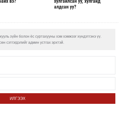
байх вэ?
хулгайлсан уу, хулгайд
алдсан уу?
ууль зүйн болон ёс суртахууны хэм хэмжээг хүндэтгэнэ үү.
өн сэтгэгдэлийг админ устгах эрхтэй.
ИЛГЭЭХ