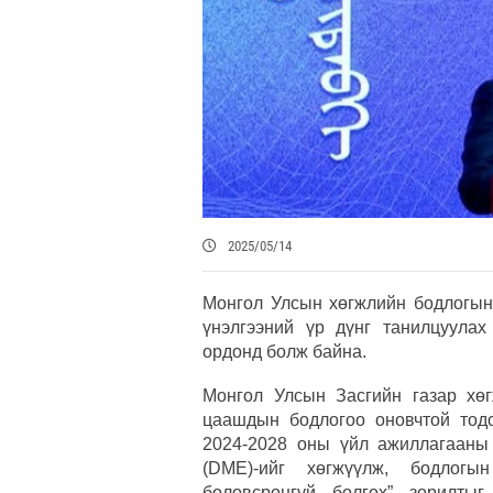
2025/05/14
Монгол Улсын хөгжлийн бодлогын 
үнэлгээний үр дүнг танилцуулах
ордонд болж байна.
Монгол Улсын Засгийн газар хөг
цаашдын бодлогоо оновчтой тодо
2024-2028 оны үйл ажиллагааны 
(DME)-ийг хөгжүүлж, бодлогы
боловсронгуй болгох” зорилты