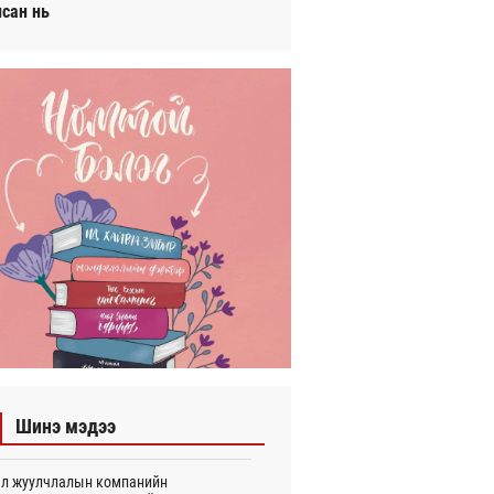
исан нь
Шинэ мэдээ
л жуулчлалын компанийн