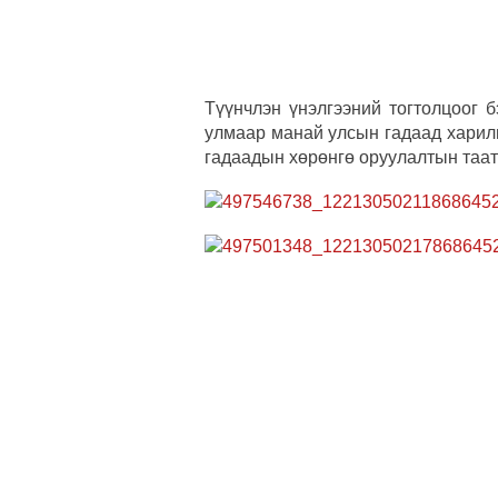
Түүнчлэн үнэлгээний тогтолцоог 
улмаар манай улсын гадаад харил
гадаадын хөрөнгө оруулалтын таат