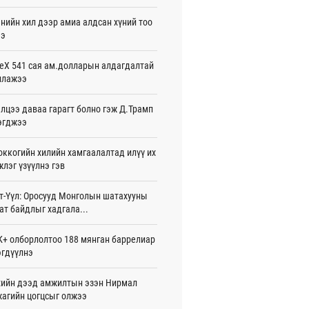
жигдар 16 цаг 01 мин
нийн хил дээр амиа алдсан хүний тоо
ээ
 Хасина Бангладешт эргэн ирэхээ
ав
жигдар 15 цаг 58 мин
eX 541 сая ам.долларын алдагдалтай
ллажээ
 нутагт жил бүр 500-700 толгой
агыг сэлгэн нутагшуулж байна
лцээ даваа гарагт болно гэж Д.Трамп
жигдар 15 цаг 54 мин
эгджээ
всролын салбарын хөгжлийг дэмжих
ккогийн хилийн хамгаалалтад илүү их
 улсын хамтын ажиллагааны талаар
л солилцов
лэг үзүүлнэ гэв
жигдар 15 цаг 50 мин
т-Үүл: Оросууд Монголын шатахууны
дугаар сард Сүхбаатар боомтоор
ат байдлыг хадгала...
17 тонн Аи-92 автобензин импортолжээ
жигдар 15 цаг 40 мин
+ олборлолтоо 188 мянган баррелиар
гдүүлнэ
лдагч Н.Амарзаяа: 32 хуудастай
н дэвтэр долоо хоногт л дүүрдэг
жигдар 15 цаг 31 мин
ийн дээд амжилтын эзэн Нирмал
агийн цогцсыг олжээ
д Фулбрайтын хөтөлбөрөөр 150 гаруй