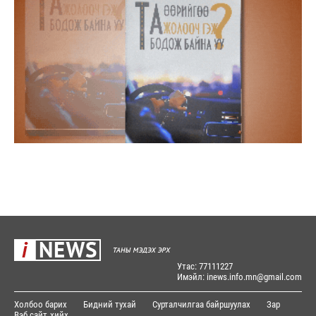
Утас: 77111227
Имэйл: inews.info.mn@gmail.com
Холбоо барих
Бидний тухай
Сурталчилгаа байршуулах
Зар
Вэб сайт
хийх