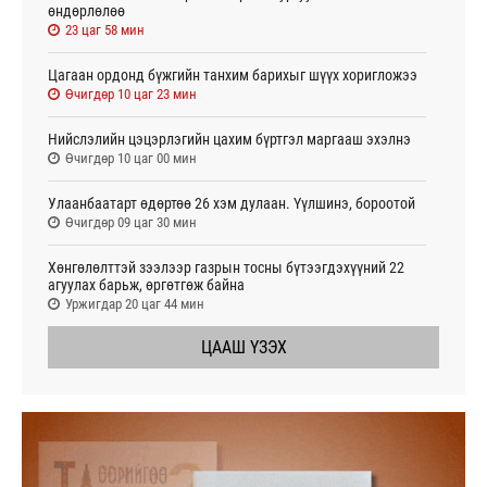
өндөрлөлөө
23 цаг 58 мин
Цагаан ордонд бүжгийн танхим барихыг шүүх хоригложээ
Өчигдөр 10 цаг 23 мин
Нийслэлийн цэцэрлэгийн цахим бүртгэл маргааш эхэлнэ
Өчигдөр 10 цаг 00 мин
Улаанбаатарт өдөртөө 26 хэм дулаан. Үүлшинэ, бороотой
Өчигдөр 09 цаг 30 мин
Хөнгөлөлттэй зээлээр газрын тосны бүтээгдэхүүний 22
агуулах барьж, өргөтгөж байна
Уржигдар 20 цаг 44 мин
ЦААШ ҮЗЭХ