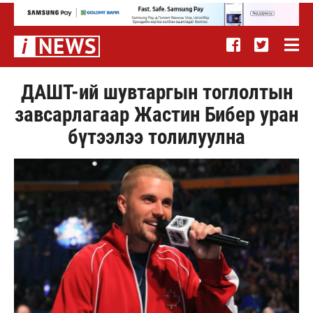
ДАШТ-ий шувтаргын тоглолтын
завсарлагаар Жастин Бибер уран
бүтээлээ толилуулна