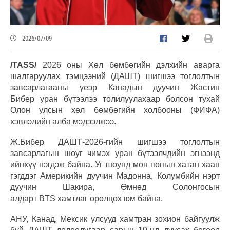
2026/07/09
/TASS/
2026 оны Хөл бөмбөгийн дэлхийн аварга
шалгаруулах тэмцээний (ДAШТ) шигшээ тоглолтын
завсарлагааны үеэр Канадын дуучин Жастин
Бибер уран бүтээлээ толилуулахаар болсон тухай
Олон улсын хөл бөмбөгийн холбооны (ФИФА)
хэвлэлийн алба мэдээлжээ.
Ж.Бибер ДАШТ-2026-гийн шигшээ тоглолтын
завсарлагын шоуг чимэх уран бүтээлчдийн эгнээнд
ийнхүү нэгдэж байна. Уг шоунд мөн попын хатан хаан
гэгддэг Америкийн дуучин Мадонна, Колумбийн нэрт
дуучин Шакира, Өмнөд Солонгосын
алдарт BTS хамтлаг оролцох юм байна.
АНУ, Канад, Мексик улсууд хамтран зохион байгуулж