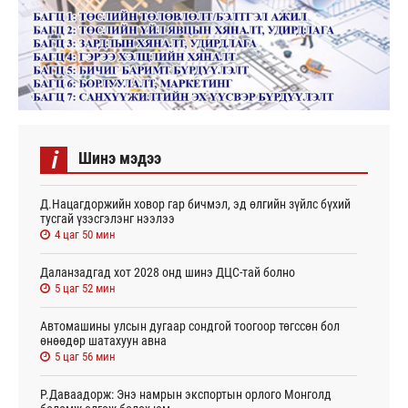
i
Шинэ мэдээ
Д.Нацагдоржийн ховор гар бичмэл, эд өлгийн зүйлс бүхий
тусгай үзэсгэлэнг нээлээ
4 цаг 50 мин
Даланзадгад хот 2028 онд шинэ ДЦС-тай болно
5 цаг 52 мин
Автомашины улсын дугаар сондгой тоогоор төгссөн бол
өнөөдөр шатахуун авна
5 цаг 56 мин
Р.Даваадорж: Энэ намрын экспортын орлого Монголд