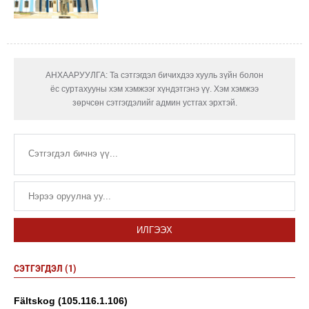
АНХААРУУЛГА: Та сэтгэгдэл бичихдээ хууль зүйн болон
ёс суртахууны хэм хэмжээг хүндэтгэнэ үү. Хэм хэмжээ
зөрчсөн сэтгэгдэлийг админ устгах эрхтэй.
ИЛГЭЭХ
СЭТГЭГДЭЛ (1)
Fältskog (105.116.1.106)