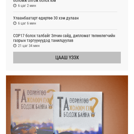
боломж олгож болох юм
6 цаг 2 мин
Улаанбаатарт өдөртөө 30 хэм дулаан
6 цаг 6 мин
СОР17 болох талбайг Элчин сайд, дипломат төлөөлөгчийн
газрын тэргүүнүүдэд танилцуулав
21 цаг 34 мин
ЦААШ ҮЗЭХ