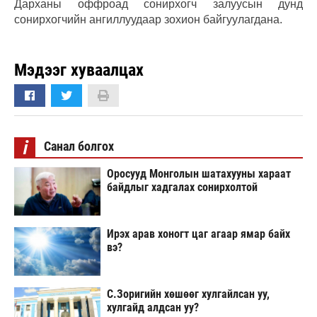
Дарханы оффроад сонирхогч залуусын дунд
сонирхогчийн ангиллуудаар зохион байгуулагдана.
Мэдээг хуваалцах
i
Санал болгох
Оросууд Монголын шатахууны хараат
байдлыг хадгалах сонирхолтой
Ирэх арав хоногт цаг агаар ямар байх
вэ?
С.Зоригийн хөшөөг хулгайлсан уу,
хулгайд алдсан уу?