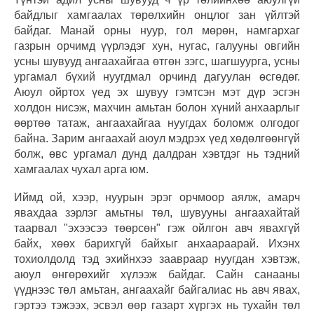
байдлыг хамгаалах төрөлхийн онцлог зан үйлтэй
байдаг. Манай орны нуур, гол мөрөн, намгархаг
газрын орчимд үүрлэдэг хун, нугас, галууны овгийн
усны шувууд ангаахайгаа өтгөн зэгс, шагшуурга, усны
ургамал бүхий нуугдмал орчинд дагуулан өсгөдөг.
Аюул ойртох үед эх шувуу гэмтсэн мэт дүр эсгэн
холдон нисэж, махчин амьтан болон хүний анхаарлыг
өөртөө татаж, ангаахайгаа нуугдах боломж олгодог
байна. Зарим ангаахай аюул мэдрэх үед хөдөлгөөнгүй
болж, өвс ургамал дунд далдран хэвтдэг нь тэдний
хамгаалах чухал арга юм.
Иймд ой, хээр, нуурын эрэг орчмоор аялж, амарч
явахдаа зэрлэг амьтны төл, шувууны ангаахайтай
таарвал "эхээсээ төөрсөн" гэж ойлгон авч явахгүй
байх, хөөх барихгүй байхыг анхаараарай. Ихэнх
тохиолдолд тэд эхийнхээ заавраар нуугдан хэвтэж,
аюул өнгөрөхийг хүлээж байдаг. Сайн санааны
үүднээс төл амьтан, ангаахайг байгалиас нь авч явах,
гэртээ тэжээх, эсвэл өөр газарт хүргэх нь тухайн төл