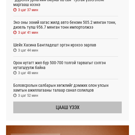
маргааш нээнэ
3 цаг 37 мин
Энэ оны эхний хагас жилд авто бензин 505.2 мянган тонн,
дизель түлш 956.7 мянган тонн импортолжээ
3 цаг 41 мин
Шейх Хасина Бангладешт эргэн ирэхээ зарлав
3 цаг 44 мин
Орон нутагт жил бүр 500-700 толгой тарвагыг сэлгэн
нутагшуулж байна
3 цаг 48 мин
Боловсролын салбарын хөгжлийг дэмжих олон улсын
хамтын ажиллагааны талаар санал солилцов
3 цаг 52 мин
ЦААШ ҮЗЭХ