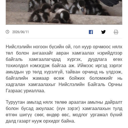
2026/06/11
Нийслэлийн ногоон бүсийн ой, гол нуур орчмоос нялх
төл болон ангаахайг авран хамгаалах нэрийдлээр
байгаль хамгаалагчдад хүргэх, дуудлага өгөх
тохиолдол нэмэгдэж байгаа аж. Иймээс иргэд зэрлэг
амьтдын үр төлд хүрэлгүй, тайван орчинд нь үлдээж,
байгалийн жамаар өсөж бойжих боломжийг нь
хадгалан хамгаалахыг Нийслэлийн Байгаль Орчны
Газраас уриаллаа.
Туруутан амьтад нялх төлөө араатан амьтны дайралт
болон бусад аюулаас (хүн зэрэг) хамгаалахын тулд
өтгөн шигүү сөөг, өндөр өвс, модлог ургамал бүхий
далд газарт нууж орхидог байна.