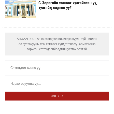
С.Зоригийн хөшөөг хулгайлсан уу,
хулгайд алдсан уу?
АНХААРУУЛГА: Та сэтгэгдэл бичихдээ хууль зүйн болон
ёс суртахууны хэм хэмжээг хүндэтгэнэ үү. Хэм хэмжээ
зөрчсөн сэтгэгдэлийг админ устгах эрхтэй.
ИЛГЭЭХ