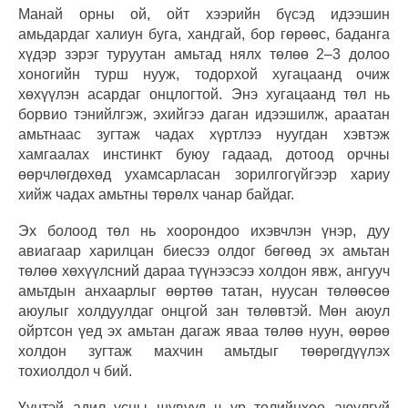
Манай орны ой, ойт хээрийн бүсэд идээшин
амьдардаг халиун буга, хандгай, бор гөрөөс, баданга
хүдэр зэрэг туруутан амьтад нялх төлөө 2–3 долоо
хоногийн турш нууж, тодорхой хугацаанд очиж
хөхүүлэн асардаг онцлогтой. Энэ хугацаанд төл нь
борвио тэнийлгэж, эхийгээ даган идээшилж, араатан
амьтнаас зугтаж чадах хүртлээ нуугдан хэвтэж
хамгаалах инстинкт буюу гадаад, дотоод орчны
өөрчлөгдөхөд ухамсарласан зорилгогүйгээр хариу
хийж чадах амьтны төрөлх чанар байдаг.
Эх болоод төл нь хоорондоо ихэвчлэн үнэр, дуу
авиагаар харилцан биесээ олдог бөгөөд эх амьтан
төлөө хөхүүлсний дараа түүнээсээ холдон явж, ангууч
амьтдын анхаарлыг өөртөө татан, нуусан төлөөсөө
аюулыг холдуулдаг онцгой зан төлөвтэй. Мөн аюул
ойртсон үед эх амьтан дагаж яваа төлөө нуун, өөрөө
холдон зугтаж махчин амьтдыг төөрөгдүүлэх
тохиолдол ч бий.
Үүнтэй адил усны шувууд ч үр төлийнхөө аюулгүй