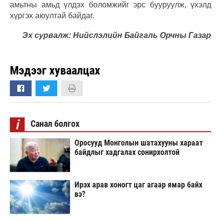
амьтны амьд үлдэх боломжийг эрс бууруулж, үхэлд
хүргэх аюултай байдаг.
Эх сурвалж: Нийслэлийн Байгаль Орчны Газар
Мэдээг хуваалцах
i
Санал болгох
Оросууд Монголын шатахууны хараат
байдлыг хадгалах сонирхолтой
Ирэх арав хоногт цаг агаар ямар байх
вэ?