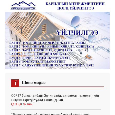
i
Шинэ мэдээ
СОР17 болох талбайг Элчин сайд, дипломат төлөөлөгчийн
газрын тэргүүнүүдэд танилцуулав
3 цаг 32 мин
“Дүрслэх урлагийн оюуны өв сан” тусгай үзэсгэлэнг