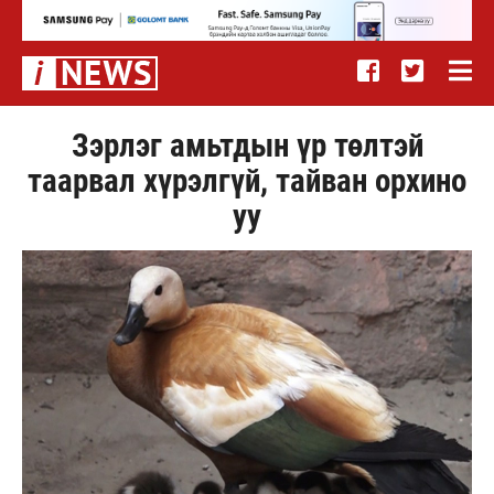
Зэрлэг амьтдын үр төлтэй
таарвал хүрэлгүй, тайван орхино
уу