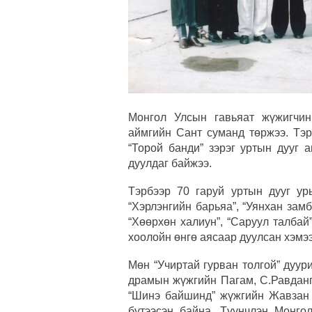
Монгол Улсын гавьяат жүжигчи
аймгийн Сант суманд төржээ. Тэр
“Торой банди” зэрэг уртын дууг 
дуулдаг байжээ.
Тэрбээр 70 гаруй уртын дууг ур
“Хэрлэнгийн барьяа”, “Уянхан замбу
“Хөөрхөн халиун”, “Саруул талбай
хоолойн өнгө аясаар дуулсан хэмэ
Мөн “Учиртай гурван толгой” дуу
драмын жүжгийн Пагам, С.Равданг
“Шинэ байшинд” жүжгийн Жавзан з
бүтээсэн байна. Түүнчлэн Монго