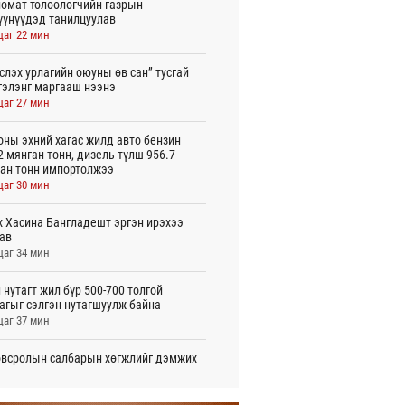
омат төлөөлөгчийн газрын
үүнүүдэд танилцуулав
цаг 22 мин
слэх урлагийн оюуны өв сан” тусгай
гэлэнг маргааш нээнэ
цаг 27 мин
оны эхний хагас жилд авто бензин
2 мянган тонн, дизель түлш 956.7
ан тонн импортолжээ
цаг 30 мин
 Хасина Бангладешт эргэн ирэхээ
ав
цаг 34 мин
 нутагт жил бүр 500-700 толгой
агыг сэлгэн нутагшуулж байна
цаг 37 мин
всролын салбарын хөгжлийг дэмжих
 улсын хамтын ажиллагааны талаар
л солилцов
цаг 42 мин