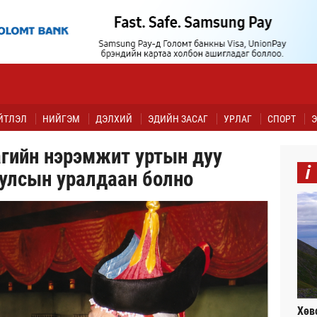
ЙТЛЭЛ
НИЙГЭМ
ДЭЛХИЙ
ЭДИЙН ЗАСАГ
УРЛАГ
СПОРТ
Э
гийн нэрэмжит уртын дуу
i
улсын уралдаан болно
Хөв