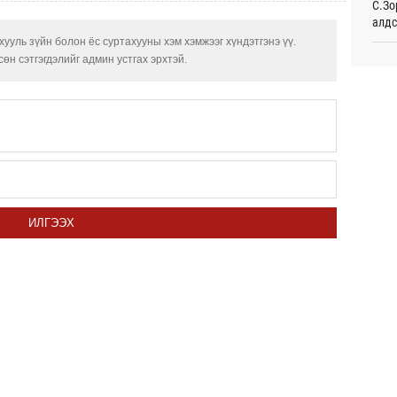
С.Зо
алдс
Таек
шалг
ууль зүйн болон ёс суртахууны хэм хэмжээг хүндэтгэнэ үү.
тами
өн сэтгэгдэлийг админ устгах эрхтэй.
Хуви
Өч
төхө
Монг
Сауд
жуул
өргө
орчи
Өч
Испа
өсж
ИЛГЭЭХ
Б.Пү
зуух
Хэлэ
мэд
МАА-
чадв
СОР1