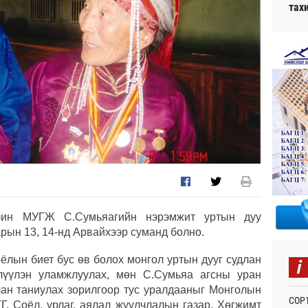
тах
чин МУГЖ С.Сумьяагийн нэрэмжит уртын дуу
рын 13, 14-нд Арвайхээр суманд болно.
i
ёлын биет бус өв болох монгол уртын дууг судлан
влүүлэн уламжлуулах, мөн С.Сумьяа агсны уран
члан таниулах зорилгоор тус уралдааныг Монголын
СОР1
Г, Соёл, урлаг, аялал жуулчлалын газар, Хөгжимт