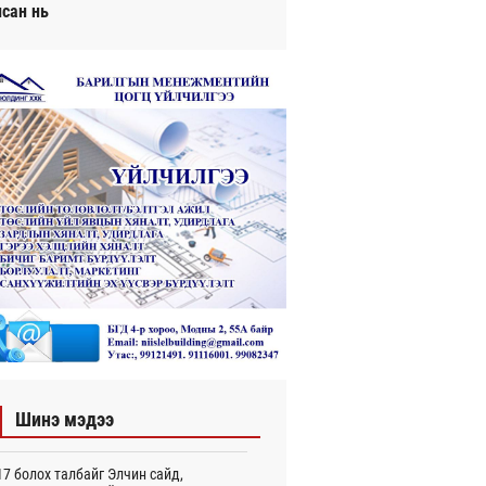
исан нь
Шинэ мэдээ
7 болох талбайг Элчин сайд,