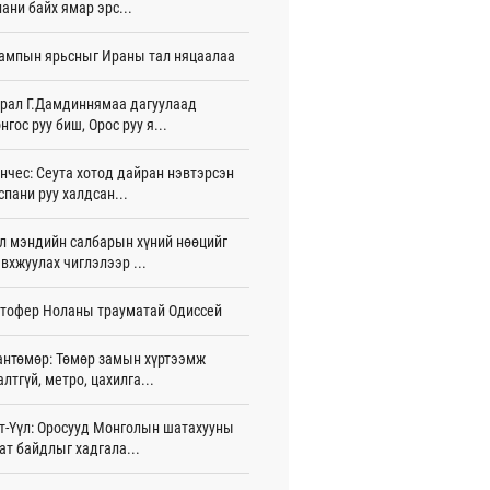
ани байх ямар эрс...
тэй шигшээ баг Азийн наадам-д
ампын ярьсныг Ираны тал няцаалаа
цохоор бэлтгэлээ хангаж байна
 цаг 17 мин
рал Г.Дамдиннямаа дагуулаад
нгос руу биш, Орос руу я...
 өөрчлөгдсөөр байна
 цаг 32 мин
нчес: Сеута хотод дайран нэвтэрсэн
сарын 15-наас улсын дугаарын тэгш,
спани руу халдсан...
гойгоор хөдөлгөөнд оролцоно
 цаг 38 мин
л мэндийн салбарын хүний нөөцийг
вхжуулах чиглэлээр ...
үгээр хорооллын арын замыг өнөөдөр
 23:00 цагаас хаана
тофер Ноланы трауматай Одиссей
 цаг 26 мин
бензин, дизель түлшний онцгой албан
антөмөр: Төмөр замын хүртээмж
арыг тэглэлээ
алтгүй, метро, цахилга...
игдөр 15 цаг 58 мин
т-Үүл: Оросууд Монголын шатахууны
анийн гүнж Евгени гурав дахь хүүхдээ
ат байдлыг хадгала...
йдөж авлаа
игдөр 15 цаг 50 мин