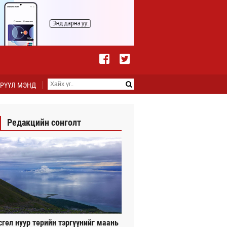
РҮҮЛ МЭНД
Редакцийн сонголт
сгөл нуур төрийн тэргүүнийг маань