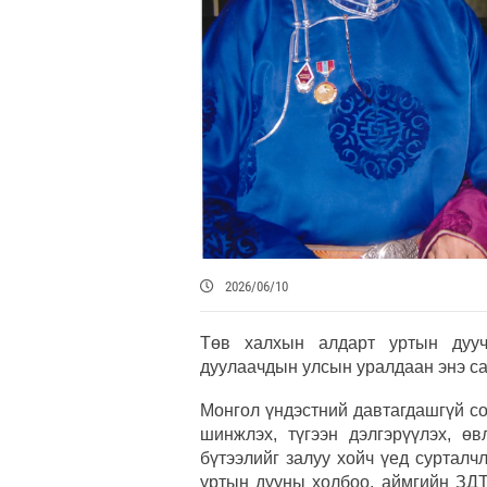
2026/06/10
Төв халхын алдарт уртын дуу
дуулаачдын улсын уралдаан энэ са
Монгол үндэстний давтагдашгүй со
шинжлэх, түгээн дэлгэрүүлэх, ө
бүтээлийг залуу хойч үед суртал
уртын дууны холбоо, аймгийн ЗДТ