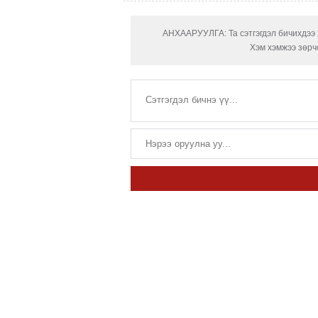
АНХААРУУЛГА: Та сэтгэгдэл бичихдээ х
Хэм хэмжээ зөрчс