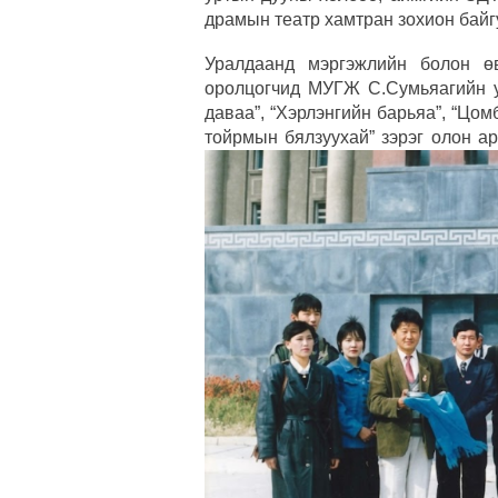
драмын театр хамтран зохион байг
Уралдаанд мэргэжлийн болон ө
оролцогчид МУГЖ С.Сумьяагийн ур
даваа”, “Хэрлэнгийн барьяа”, “Цомб
тойрмын бялзуухай” зэрэг олон а