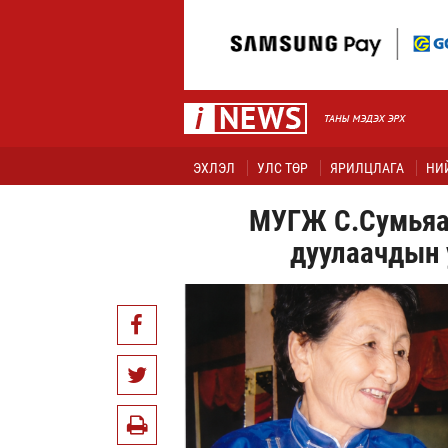
ЭХЛЭЛ
УЛС ТӨР
ЯРИЛЦЛАГА
НИ
МУГЖ С.Сумьяа
дуулаачдын 