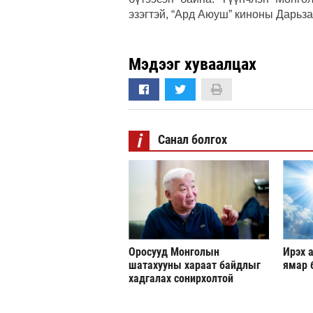
эзэгтэй, “Ард Аюуш” киноны Дарьза
Мэдээг хуваалцах
i
Санал болгох
Оросууд Монголын
Ирэх а
шатахууны хараат байдлыг
ямар 
хадгалах сонирхолтой