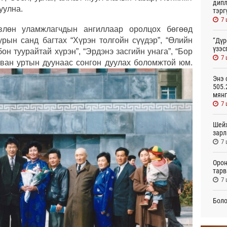
дипл
уулна.
тэрг
7 
влөн уламжлагчдын ангиллаар оролцох бөгөөд
ын санд багтах “Хүрэн толгойн сүүдэр”, “Өлийн
“Дүр
үзэс
он туурайтай хүрэн”, “Эрдэнэ засгийн унага”, “Бор
7 
рван уртын дуунаас сонгон дуулах боломжтой юм.
Энэ 
505.
мянг
7 
Шейх
зарл
7 
Орон
тарв
7 
Боло
олон
сана
7 