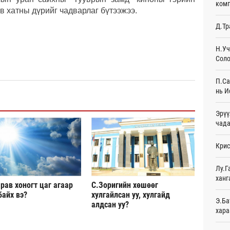
комп
в хатны дүрийг чадварлаг бүтээжээ.
Эмэг
Д.Тр
орол
12
Н.Уч
Соло
Дайн
12
П.Са
Энэ 
нь И
сонд
12
Эрүү
чада
Нэгд
орой
Крис
13
Авто
Лу.Г
татв
ханг
рав хоногт цаг агаар
С.Зоригийн хөшөөг
Өч
байх вэ?
хулгайлсан уу, хулгайд
Э.Ба
алдсан уу?
Брит
хара
өлги
Өч