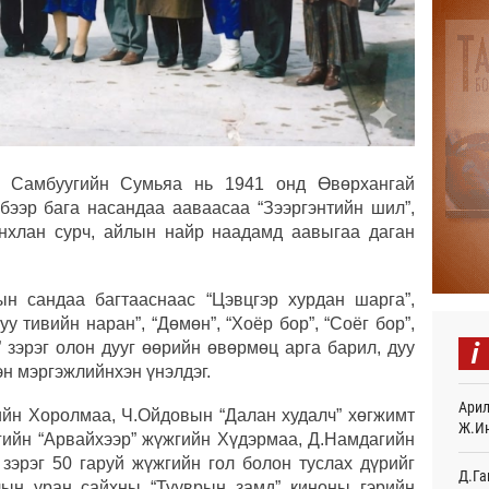
Найм
10,0
7 
Худа
өрий
8 
н Самбуугийн Сумьяа нь 1941 онд Өвөрхангай
АНУ-
бээр бага насандаа ааваасаа “Зээргэнтийн шил”,
монг
анхлан сурч, айлын найр наадамд аавыгаа даган
хамг
11
ын сандаа багтааснаас “Цэвцгэр хурдан шарга”,
Месс
у тивийн наран”, “Дөмөн”, “Хоёр бор”, “Соёг бор”,
12
i
” зэрэг олон дууг өөрийн өвөрмөц арга барил, дуу
Татв
эн мэргэжлийнхэн үнэлдэг.
үүди
Арил
12
рийн Хоролмаа, Ч.Ойдовын “Далан худалч” хөгжимт
Ж.И
ийн “Арвайхээр” жүжгийн Хүдэрмаа, Д.Намдагийн
Евро
эрэг 50 гаруй жүжгийн гол болон туслах дүрийг
байн
Д.Га
лын уран сайхны “Тууврын замд” киноны гэрийн
12