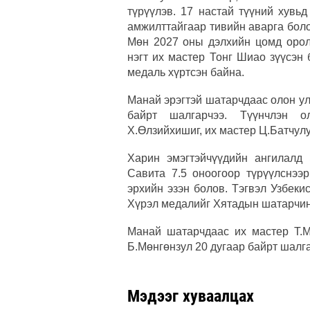
түрүүлэв. 17 настай түүний хувь
амжилттайгаар тивийн аварга боло
Мөн 2027 оны дэлхийн цомд оролц
нэгт их мастер Тонг Шиао зүүсэ
медаль хүртсэн байна.
Манай эрэгтэй шатарчдаас олон у
байрт шалгарчээ. Түүнчлэн о
Х.Өлзийхишиг, их мастер Ц.Батчулу
Харин эмэгтэйчүүдийн ангилалд
Савита 7.5 оноогоор түрүүлснэ
эрхийн эзэн болов. Тэгвэл Узбек
Хүрэл медалийг Хятадын шатарчин
Манай шатарчдаас их мастер Т.М
Б.Мөнгөнзул 20 дугаар байрт шалга
Мэдээг хуваалцах