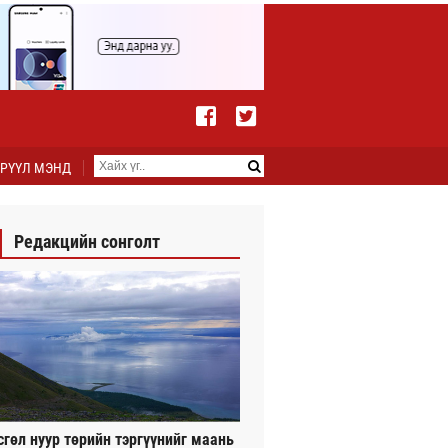
РҮҮЛ МЭНД
Редакцийн сонголт
сгөл нуур төрийн тэргүүнийг маань