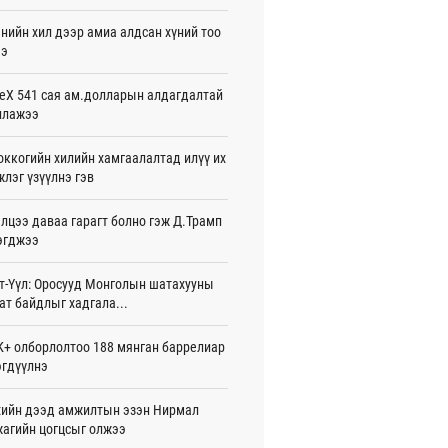
жигдар 16 цаг 01 мин
нийн хил дээр амиа алдсан хүний тоо
ээ
 Хасина Бангладешт эргэн ирэхээ
ав
жигдар 15 цаг 58 мин
eX 541 сая ам.долларын алдагдалтай
ллажээ
 нутагт жил бүр 500-700 толгой
агыг сэлгэн нутагшуулж байна
ккогийн хилийн хамгаалалтад илүү их
жигдар 15 цаг 54 мин
лэг үзүүлнэ гэв
всролын салбарын хөгжлийг дэмжих
лцээ даваа гарагт болно гэж Д.Трамп
 улсын хамтын ажиллагааны талаар
л солилцов
эгджээ
жигдар 15 цаг 50 мин
т-Үүл: Оросууд Монголын шатахууны
дугаар сард Сүхбаатар боомтоор
ат байдлыг хадгала...
17 тонн Аи-92 автобензин импортолжээ
жигдар 15 цаг 40 мин
+ олборлолтоо 188 мянган баррелиар
гдүүлнэ
лдагч Н.Амарзаяа: 32 хуудастай
н дэвтэр долоо хоногт л дүүрдэг
жигдар 15 цаг 31 мин
ийн дээд амжилтын эзэн Нирмал
агийн цогцсыг олжээ
д Фулбрайтын хөтөлбөрөөр 150 гаруй