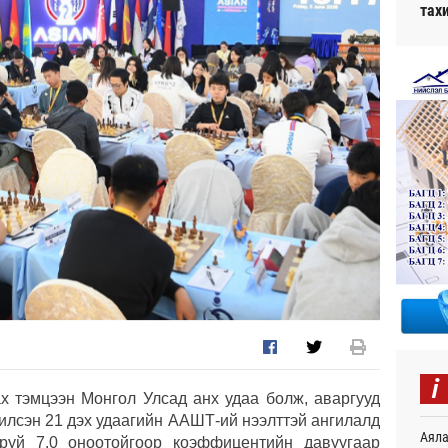
тах
i
 тэмцээн Монгол Улсад анх удаа болж, аваргууд
жилсэн 21 дэх удаагийн ААШТ-ий нээлттэй ангилалд
Аяла
руй 7.0 оноотойгоор коэффицентийн давуугаар