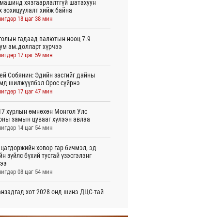
машинд хязгаарлалтгүй шатахуун
х зохицуулалт хийж байна
игдөр 18 цаг 38 мин
олын гадаад валютын нөөц 7.9
ум ам.долларт хүрчээ
игдөр 17 цаг 59 мин
ей Собянин: Эдийн засгийг дайны
мд шилжүүлбэл Орос сүйрнэ
игдөр 17 цаг 47 мин
7 хурлын өмнөхөн Монгол Улс
оны замын цувааг хүлээн авлаа
игдөр 14 цаг 54 мин
цагдоржийн ховор гар бичмэл, эд
йн зүйлс бүхий тусгай үзэсгэлэнг
ээ
игдөр 08 цаг 54 мин
нзадгад хот 2028 онд шинэ ДЦС-тай
о
игдөр 07 цаг 51 мин