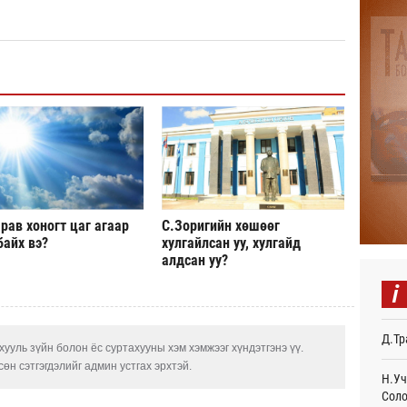
Авто
тоог
авна
Өч
Р.Да
орло
Өч
Улаа
Өч
рав хоногт цаг агаар
С.Зоригийн хөшөөг
СОР1
дипл
байх вэ?
хулгайлсан уу, хулгайд
тэрг
алдсан уу?
Ур
i
“Дүр
үзэс
Д.Тр
Ур
ууль зүйн болон ёс суртахууны хэм хэмжээг хүндэтгэнэ үү.
өн сэтгэгдэлийг админ устгах эрхтэй.
Энэ 
Н.Уч
505.
Соло
мянг