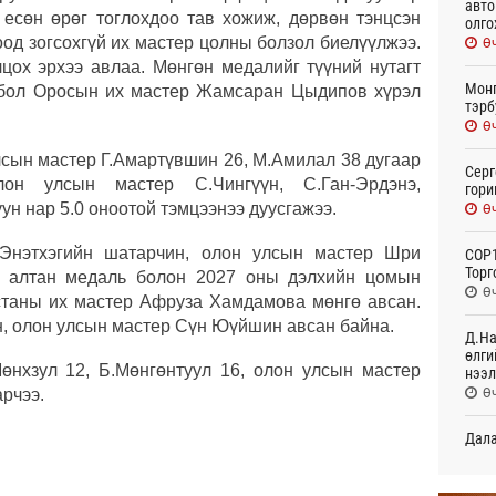
авто
д есөн өрөг тоглохдоо тав хожиж, дөрвөн тэнцсэн
олго
од зогсохгүй их мастер цолны болзол биелүүлжээ.
Өч
ох эрхээ авлаа. Мөнгөн медалийг түүний нутагт
Монг
н бол Оросын их мастер Жамсаран Цыдипов хүрэл
тэрб
Өч
лсын мастер Г.Амартүвшин 26, М.Амилал 38 дугаар
Серг
лон улсын мастер С.Чингүүн, С.Ган-Эрдэнэ,
гори
ун нар 5.0 оноотой тэмцээнээ дуусгажээ.
Өч
 Энэтхэгийн шатарчин, олон улсын мастер Шри
COP1
Торг
эр алтан медаль болон 2027 оны дэлхийн цомын
Өч
истаны их мастер Афруза Хамдамова мөнгө авсан.
, олон улсын мастер Сүн Юүйшин авсан байна.
Д.На
өлги
өнхзул 12, Б.Мөнгөнтуул 16, олон улсын мастер
нээл
Өч
рчээ.
Дала
болн
Өч