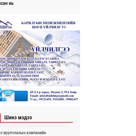
исан нь
Шинэ мэдээ
л жуулчлалын компанийн