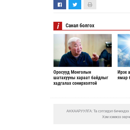
i
Санал болгох
Оросууд Монголын
Ирэх а
шатахууны хараат байдлыг
ямар 
хадгалах сонирхолтой
АНХААРУУЛГА: Та сэтгэгдэл бичихдээ х
Хэм хэмжээ зөрчс