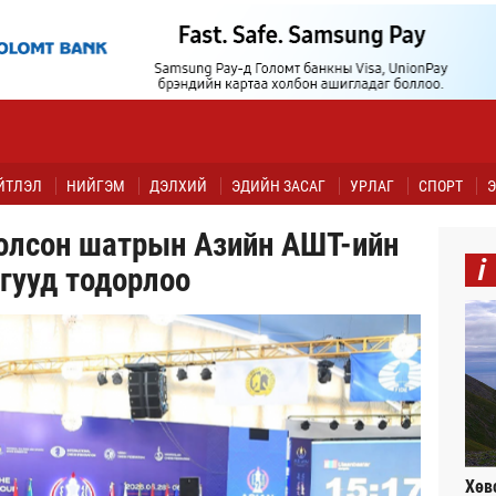
ЙТЛЭЛ
НИЙГЭМ
ДЭЛХИЙ
ЭДИЙН ЗАСАГ
УРЛАГ
СПОРТ
Э
болсон шатрын Азийн АШТ-ийн
i
гууд тодорлоо
Хөв