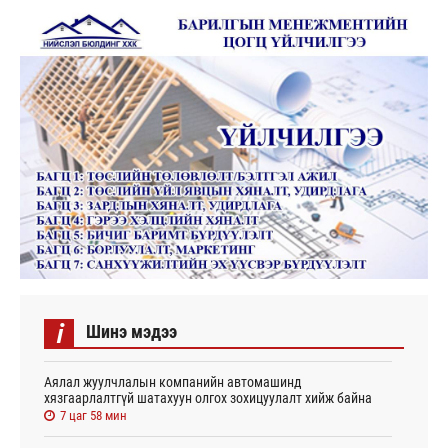
i
Шинэ мэдээ
Аялал жуулчлалын компанийн автомашинд
хязгаарлалтгүй шатахуун олгох зохицуулалт хийж байна
7 цаг 58 мин