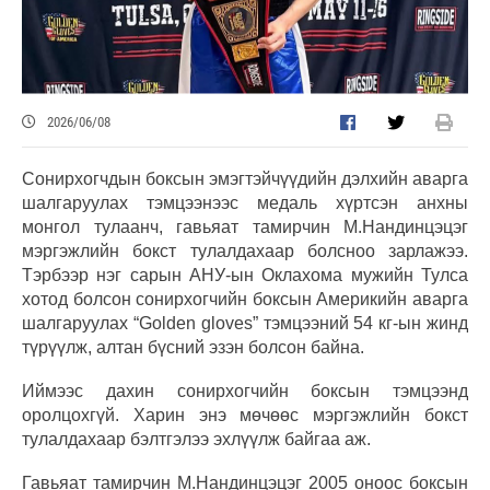
2026/06/08
Сонирхогчдын боксын эмэгтэйчүүдийн дэлхийн аварга
шалгаруулах тэмцээнээс медаль хүртсэн анхны
монгол тулаанч, гавьяат тамирчин М.Нандинцэцэг
мэргэжлийн бокст тулалдахаар болсноо зарлажээ.
Тэрбээр нэг сарын АНУ-ын Оклахома мужийн Тулса
хотод болсон сонирхогчийн боксын Америкийн аварга
шалгаруулах “Golden gloves” тэмцээний 54 кг-ын жинд
түрүүлж, алтан бүсний эзэн болсон байна.
Иймээс дахин сонирхогчийн боксын тэмцээнд
оролцохгүй. Харин энэ мөчөөс мэргэжлийн бокст
тулалдахаар бэлтгэлээ эхлүүлж байгаа аж.
Гавьяат тамирчин М.Нандинцэцэг 2005 оноос боксын