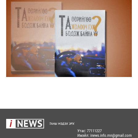
Утас: 77111227
Имэйл: inews.info.mn@gmail.com