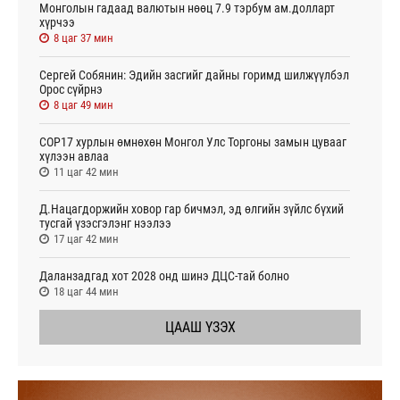
Монголын гадаад валютын нөөц 7.9 тэрбум ам.долларт
хүрчээ
8 цаг 37 мин
Сергей Собянин: Эдийн засгийг дайны горимд шилжүүлбэл
Орос сүйрнэ
8 цаг 49 мин
COP17 хурлын өмнөхөн Монгол Улс Торгоны замын цувааг
хүлээн авлаа
11 цаг 42 мин
Д.Нацагдоржийн ховор гар бичмэл, эд өлгийн зүйлс бүхий
тусгай үзэсгэлэнг нээлээ
17 цаг 42 мин
Даланзадгад хот 2028 онд шинэ ДЦС-тай болно
18 цаг 44 мин
ЦААШ ҮЗЭХ