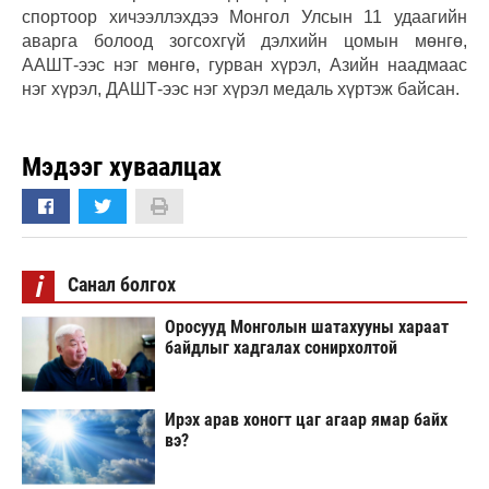
спортоор хичээллэхдээ Монгол Улсын 11 удаагийн
аварга болоод зогсохгүй дэлхийн цомын мөнгө,
ААШТ-ээс нэг мөнгө, гурван хүрэл, Азийн наадмаас
нэг хүрэл, ДАШТ-ээс нэг хүрэл медаль хүртэж байсан.
Мэдээг хуваалцах
i
Санал болгох
Оросууд Монголын шатахууны хараат
байдлыг хадгалах сонирхолтой
Ирэх арав хоногт цаг агаар ямар байх
вэ?