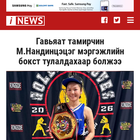
Гавьяат тамирчин
М.Нандинцэцэг мэргэжлийн
бокст тулалдахаар болжээ