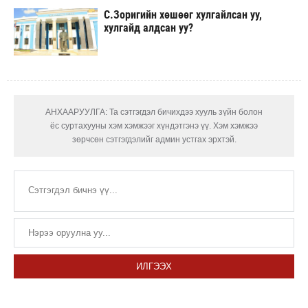
С.Зоригийн хөшөөг хулгайлсан уу,
хулгайд алдсан уу?
АНХААРУУЛГА: Та сэтгэгдэл бичихдээ хууль зүйн болон
ёс суртахууны хэм хэмжээг хүндэтгэнэ үү. Хэм хэмжээ
зөрчсөн сэтгэгдэлийг админ устгах эрхтэй.
ИЛГЭЭХ