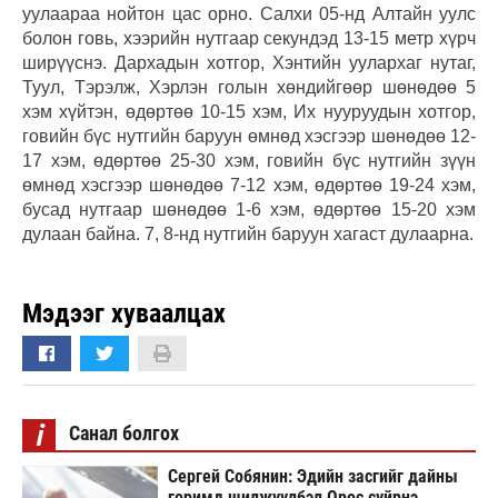
уулаараа нойтон цас орно. Салхи 05-нд Алтайн уулс
болон говь, хээрийн нутгаар секундэд 13-15 метр хүрч
ширүүснэ. Дархадын хотгор, Хэнтийн уулархаг нутаг,
Туул, Тэрэлж, Хэрлэн голын хөндийгөөр шөнөдөө 5
хэм хүйтэн, өдөртөө 10-15 хэм, Их нууруудын хотгор,
говийн бүс нутгийн баруун өмнөд хэсгээр шөнөдөө 12-
17 хэм, өдөртөө 25-30 хэм, говийн бүс нутгийн зүүн
өмнөд хэсгээр шөнөдөө 7-12 хэм, өдөртөө 19-24 хэм,
бусад нутгаар шөнөдөө 1-6 хэм, өдөртөө 15-20 хэм
дулаан байна. 7, 8-нд нутгийн баруун хагаст дулаарна.
Мэдээг хуваалцах
i
Санал болгох
Сергей Собянин: Эдийн засгийг дайны
горимд шилжүүлбэл Орос сүйрнэ