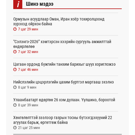
i
Шинэ мэдээ
Ормузын асуудлаар Оман, Иран хоёр тохиролцоонд
хүрэхэд ойрхон байна
7 цаг 29 мин
"Сэлэнгэ-2026” хэмтэрсэн хээрийн сургууль амжилттай
өндөрлөлөө
7 цаг 32 мин
Цагаан ордонд бүжгийн танхим барихыг шүүх хоригложээ
7 цаг 46 мин
Нийслэлийн цэцэрлэгийн цахим бүртгэл маргааш эхэлнэ
8 цаг 9 мин
Улаанбаатарт өдөртөө 26 хэм дулаан. Үүлшинэ, бороотой
8 цаг 39 мин
Хөнгөлөлттэй зээлээр газрын тосны бүтээгдэхүүний 22
агуулах барьж, өргөтгөж байна
21 цаг 25 мин