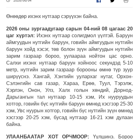
2026/06/04
Өнөөдөр ихэнх нутгаар сэрүүхэн байна.
2026 оны зургаадугаар сарын 04-ний 08 цагаас 20
цаг хүртэл:
Ихэнх нутгаар солигдмол үүлтэй. Баруун
аймгуудын нутгийн баруун, говийн аймгуудын нутгийн
баруун хойд хэсэг, төв болон зүүн аймгуудын нутгийн
зарим газраар бороо, уулаараа нойтон цас орно.
Салхи ихэнх нутгаар баруун хойноос секундэд 5-10
метр, нутгийн зарим газраар борооны өмнө түр зуур
ширүүснэ. Хангай, Хэнтийн уулархаг нутаг, Орхон-
Сэлэнгийн сав газар, Хараа, Ерөө, Туул, Тэрэлж,
Хэрлэн, Онон, Улз, Халх голын хөндий, Дорнод-
Дарьгангын тал нутгаар 10-15 хэм, Их нууруудын
хотгор, говийн бүс нутгийн баруун өмнөд хэсгээр 25-30
хэм, Увс нуурын хотгор, говийн бүс нутгийн зүүн өмнөд
хэсгээр 20-25 хэм, бусад нутгаар 16-21 хэм дулаан
байна.
УЛААНБААТАР ХОТ ОРЧМООР:
Үүлшинэ. Бороо