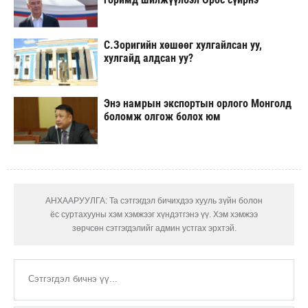
С.Зоригийн хөшөөг хулгайлсан уу,
хулгайд алдсан уу?
Энэ намрын экспортын орлого Монголд
боломж олгож болох юм
АНХААРУУЛГА: Та сэтгэгдэл бичихдээ хууль зүйн болон
ёс суртахууны хэм хэмжээг хүндэтгэнэ үү. Хэм хэмжээ
зөрчсөн сэтгэгдэлийг админ устгах эрхтэй.