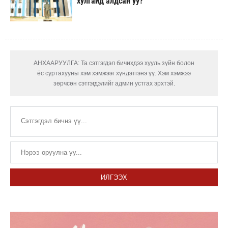
хулгайд алдсан уу?
АНХААРУУЛГА: Та сэтгэгдэл бичихдээ хууль зүйн болон
ёс суртахууны хэм хэмжээг хүндэтгэнэ үү. Хэм хэмжээ
зөрчсөн сэтгэгдэлийг админ устгах эрхтэй.
ИЛГЭЭХ