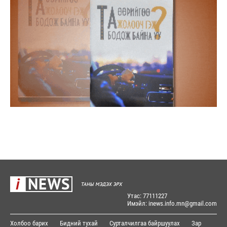
Утас: 77111227
Имэйл: inews.info.mn@gmail.com
Холбоо барих
Бидний тухай
Сурталчилгаа байршуулах
Зар