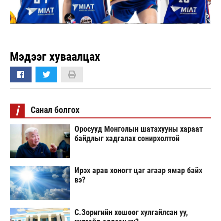
Мэдээг хуваалцах
i
Санал болгох
Оросууд Монголын шатахууны хараат
байдлыг хадгалах сонирхолтой
Ирэх арав хоногт цаг агаар ямар байх
вэ?
С.Зоригийн хөшөөг хулгайлсан уу,