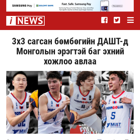
3х3 сагсан бөмбөгийн ДАШТ-д
Монголын эрэгтэй баг эхний
хожлоо авлаа