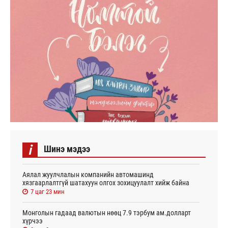
i
Шинэ мэдээ
Аялал жуулчлалын компанийн автомашинд
хязгаарлалтгүй шатахуун олгох зохицуулалт хийж байна
7 цаг 23 мин
Монголын гадаад валютын нөөц 7.9 тэрбум ам.долларт
хүрчээ