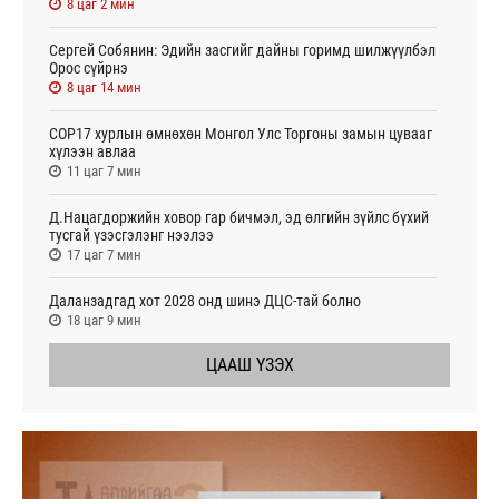
8 цаг 2 мин
Сергей Собянин: Эдийн засгийг дайны горимд шилжүүлбэл
Орос сүйрнэ
8 цаг 14 мин
COP17 хурлын өмнөхөн Монгол Улс Торгоны замын цувааг
хүлээн авлаа
11 цаг 7 мин
Д.Нацагдоржийн ховор гар бичмэл, эд өлгийн зүйлс бүхий
тусгай үзэсгэлэнг нээлээ
17 цаг 7 мин
Даланзадгад хот 2028 онд шинэ ДЦС-тай болно
18 цаг 9 мин
ЦААШ ҮЗЭХ