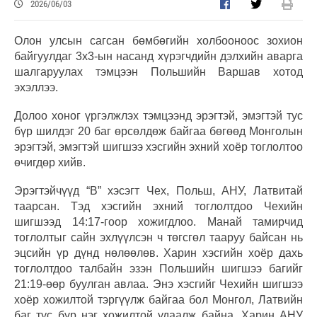
2026/06/03
Олон улсын сагсан бөмбөгийн холбооноос зохион
байгуулдаг 3х3-ын насанд хүрэгчдийн дэлхийн аварга
шалгаруулах тэмцээн Польшийн Варшав хотод
эхэллээ.
Долоо хоног үргэлжлэх тэмцээнд эрэгтэй, эмэгтэй тус
бүр шилдэг 20 баг өрсөлдөж байгаа бөгөөд Монголын
эрэгтэй, эмэгтэй шигшээ хэсгийн эхний хоёр тоглолтоо
өчигдөр хийв.
Эрэгтэйчүүд “В” хэсэгт Чех, Польш, АНУ, Латвитай
таарсан. Тэд хэсгийн эхний тоглолтдоо Чехийн
шигшээд 14:17-гоор хожигдлоо. Манай тамирчид
тоглолтыг сайн эхлүүлсэн ч төгсгөл тааруу байсан нь
эцсийн үр дүнд нөлөөлөв. Харин хэсгийн хоёр дахь
тоглолтдоо талбайн эзэн Польшийн шигшээ багийг
21:19-өөр буулган авлаа. Энэ хэсгийг Чехийн шигшээ
хоёр хожилтой тэргүүлж байгаа бол Монгол, Латвийн
баг тус бүр нэг хожилтой удаалж байна. Харин АНУ