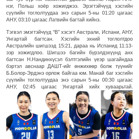
нэг, Польш хоёр хожигджээ. Эрэгтэйчүүд хэсгийн
сүүлийн тоглолтуудаа энэ сарын 5-ны 01:20 цагаас
АНУ, 03:10 цагаас Латвийн багтай хийнэ.
Тэгвэл эмэгтэйчүүд “В” хэсэгт Австрали, Испани, АНУ,
Унгартай багтсан. Хэсгийн эхний тоглолтдоо
Австралийн шигшээд 15:21, дараа нь Испанид 11:13-
ээр хожигдлоо. Шигшээ багийн бүрэлдэхүүнд анх
багтсан Н.Нандинхүсэл бэлтгэлийн үеэр шагайндаа
бэртэл авснаар ДАШТ-ийг өнжихөөр болж түүнийг
Б.Болор-Эрдэнэ орлож байгаа юм. Манай баг хэсгийн
сүүлийн тоглолтуудаа энэ сарын 5-ны 00:30 цагаас
АНУ, 02:45 цагаас Унгартай хийх хуваарьтай.