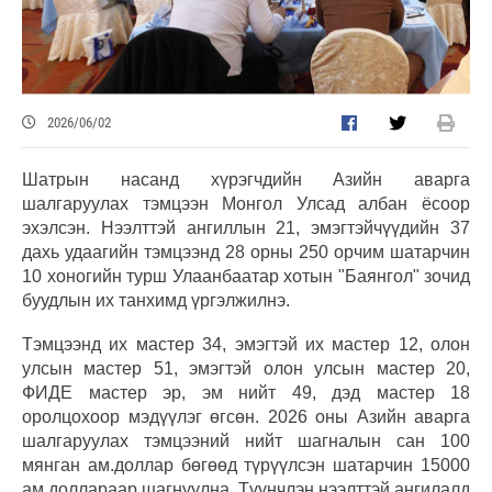
2026/06/02
Шатрын насанд хүрэгчдийн Азийн аварга
шалгаруулах тэмцээн Монгол Улсад албан ёсоор
эхэлсэн. Нээлттэй ангиллын 21, эмэгтэйчүүдийн 37
дахь удаагийн тэмцээнд 28 орны 250 орчим шатарчин
10 хоногийн турш Улаанбаатар хотын "Баянгол" зочид
буудлын их танхимд үргэлжилнэ.
Тэмцээнд их мастер 34, эмэгтэй их мастер 12, олон
улсын мастер 51, эмэгтэй олон улсын мастер 20,
ФИДЕ мастер эр, эм нийт 49, дэд мастер 18
оролцохоор мэдүүлэг өгсөн. 2026 оны Азийн аварга
шалгаруулах тэмцээний нийт шагналын сан 100
мянган ам.доллар бөгөөд түрүүлсэн шатарчин 15000
ам.доллараар шагнуулна. Түүнчлэн нээлттэй ангилалд