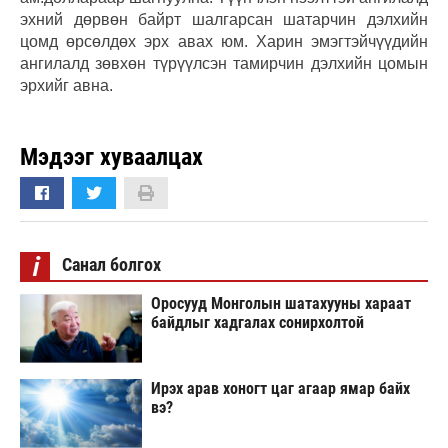
эхний дөрвөн байрт шалгарсан шатарчин дэлхийн
цомд өрсөлдөх эрх авах юм. Харин эмэгтэйчүүдийн
ангилалд зөвхөн түрүүлсэн тамирчин дэлхийн цомын
эрхийг авна.
Мэдээг хуваалцах
i
Санал болгох
Оросууд Монголын шатахууны хараат
байдлыг хадгалах сонирхолтой
Ирэх арав хоногт цаг агаар ямар байх
вэ?