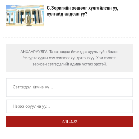
С.Зоригийн хөшөөг хулгайлсан уу,
хулгайд алдсан уу?
АНХААРУУЛГА: Та сэтгэгдэл бичихдээ хууль зүйн болон
ёс суртахууны хэм хэмжээг хүндэтгэнэ үү. Хэм хэмжээ
зөрчсөн сэтгэгдэлийг админ устгах эрхтэй.
ИЛГЭЭХ