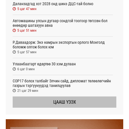
Даланзадгад хот 2028 онд шинэ ДЦС-тай болно
5 цаг 47 мин
Автомашины улсын дугаар сондгой тоогоор төгссөн бол
өнөөдөр шатахуун авна
5 цаг 51 мин
Р.Даваадорж: Энэ намрын экспортын орлого Монголд
боломж олгож болох юм
5 цаг 57 мин
Улаанбаатарт өдөртөө 30 хэм дулаан
6 цаг 0 мин
СОР17 болох талбайг Элчин сайд, дипломат төлөөлөгчийн
газрын тэргүүнүүдэд танилцуулав
21 цаг 29 мин
ЦААШ ҮЗЭХ