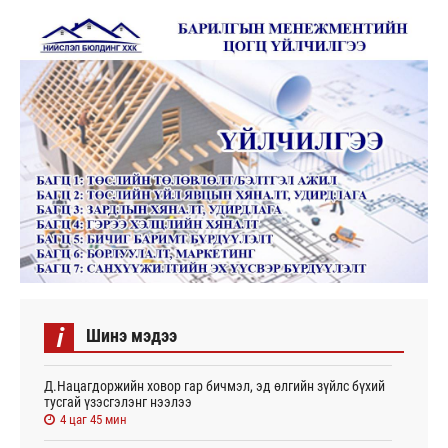
i
Шинэ мэдээ
Д.Нацагдоржийн ховор гар бичмэл, эд өлгийн зүйлс бүхий
тусгай үзэсгэлэнг нээлээ
4 цаг 45 мин