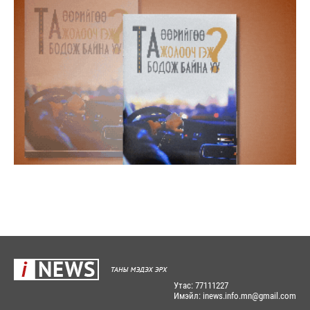
Утас: 77111227
Имэйл: inews.info.mn@gmail.com