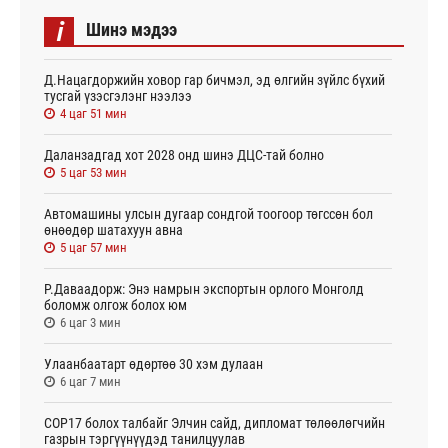
i
Шинэ мэдээ
Д.Нацагдоржийн ховор гар бичмэл, эд өлгийн зүйлс бүхий
тусгай үзэсгэлэнг нээлээ
4 цаг 51 мин
Даланзадгад хот 2028 онд шинэ ДЦС-тай болно
5 цаг 53 мин
Автомашины улсын дугаар сондгой тоогоор төгссөн бол
өнөөдөр шатахуун авна
5 цаг 57 мин
Р.Даваадорж: Энэ намрын экспортын орлого Монголд
боломж олгож болох юм
6 цаг 3 мин
Улаанбаатарт өдөртөө 30 хэм дулаан
6 цаг 7 мин
СОР17 болох талбайг Элчин сайд, дипломат төлөөлөгчийн
газрын тэргүүнүүдэд танилцуулав