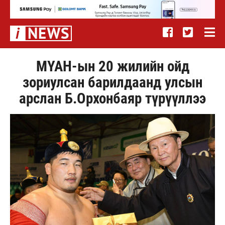
МҮАН-ын 20 жилийн ойд
зориулсан барилдаанд улсын
арслан Б.Орхонбаяр түрүүллээ