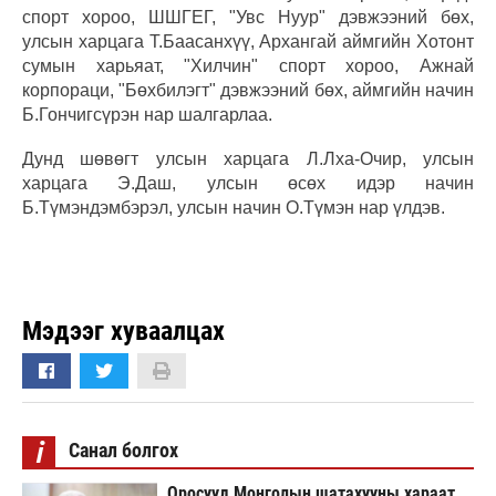
спорт хороо, ШШГЕГ, "Увс Нуур" дэвжээний бөх,
улсын харцага Т.Баасанхүү, Архангай аймгийн Хотонт
сумын харьяат, "Хилчин" спорт хороо, Ажнай
корпораци, "Бөхбилэгт" дэвжээний бөх, аймгийн начин
Б.Гончигсүрэн нар шалгарлаа.
Дунд шөвөгт улсын харцага Л.Лха-Очир, улсын
харцага Э.Даш, улсын өсөх идэр начин
Б.Түмэндэмбэрэл, улсын начин О.Түмэн нар үлдэв.
Мэдээг хуваалцах
i
Санал болгох
Оросууд Монголын шатахууны хараат