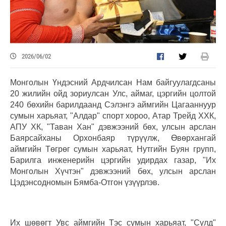
2026/06/02
Монголын Үндэсний Ардчилсан Нам байгуулагдсаны
20 жилийн ойд зориулсан Улс, аймаг, цэргийн цолтой
240 бөхийн барилдаанд Сэлэнгэ аймгийн Цагааннуур
сумын харьяат, "Алдар" спорт хороо, Атар Трейд ХХК,
АПУ ХК, "Таван Хан" дэвжээний бөх, улсын арслан
Баярсайханы Орхонбаяр түрүүлж, Өвөрхангай
аймгийн Төгрөг сумын харьяат, Нутгийн Буян групп,
Барилга инженерийн цэргийн удирдах газар, "Их
Монголын Хүчтэн" дэвжээний бөх, улсын арслан
Цэдэнсодномын Бямба-Отгон үзүүрлэв.
Их шөвөгт Увс аймгийн Тэс сумын харьяат, "Сүлд"