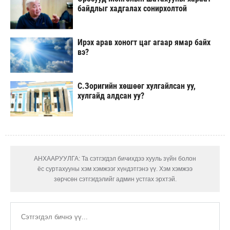
байдлыг хадгалах сонирхолтой
Ирэх арав хоногт цаг агаар ямар байх
вэ?
С.Зоригийн хөшөөг хулгайлсан уу,
хулгайд алдсан уу?
АНХААРУУЛГА: Та сэтгэгдэл бичихдээ хууль зүйн болон
ёс суртахууны хэм хэмжээг хүндэтгэнэ үү. Хэм хэмжээ
зөрчсөн сэтгэгдэлийг админ устгах эрхтэй.