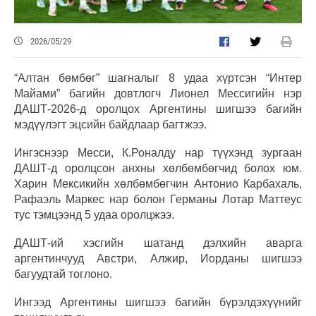
2026/05/29
“Алтан бөмбөг” шагналыг 8 удаа хүртсэн “Интер
Майами” багийн довтлогч Лионел Мессигийн нэр
ДАШТ-2026-д оролцох Аргентины шигшээ багийн
мэдүүлэгт эцсийн байдлаар багтжээ.
Ингэснээр Месси, К.Роналду нар түүхэнд зургаан
ДАШТ-д оролцсон анхны хөлбөмбөгчид болох юм.
Харин Мексикийн хөлбөмбөгчин Антонио Карбахаль,
Рафаэль Маркес нар болон Германы Лотар Маттеус
тус тэмцээнд 5 удаа оролцжээ.
ДАШТ-ий хэсгийн шатанд дэлхийн аварга
аргентинчууд Австри, Алжир, Иорданы шигшээ
багуудтай тоглоно.
Ингээд Аргентины шигшээ багийн бүрэлдэхүүнийг