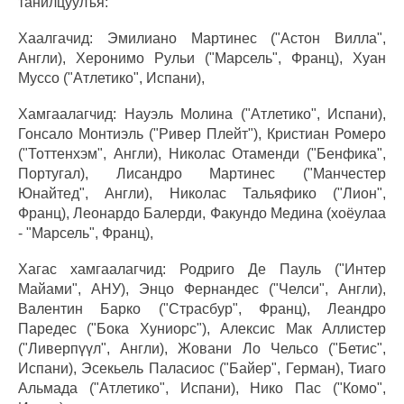
танилцуулъя:
Хаалгачид: Эмилиано Мартинес ("Астон Вилла",
Англи), Херонимо Рульи ("Марсель", Франц), Хуан
Муссо ("Атлетико", Испани),
Хамгаалагчид: Науэль Молина ("Атлетико", Испани),
Гонсало Монтиэль ("Ривер Плейт"), Кристиан Ромеро
("Тоттенхэм", Англи), Николас Отаменди ("Бенфика",
Португал), Лисандро Мартинес ("Манчестер
Юнайтед", Англи), Николас Тальяфико ("Лион",
Франц), Леонардо Балерди, Факундо Медина (хоёулаа
- "Марсель", Франц),
Хагас хамгаалагчид: Родриго Де Пауль ("Интер
Майами", АНУ), Энцо Фернандес ("Челси", Англи),
Валентин Барко ("Страсбур", Франц), Леандро
Паредес ("Бока Хуниорс"), Алексис Мак Аллистер
("Ливерпүүл", Англи), Жовани Ло Чельсо ("Бетис",
Испани), Эсекьель Паласиос ("Байер", Герман), Тиаго
Альмада ("Атлетико", Испани), Нико Пас ("Комо",