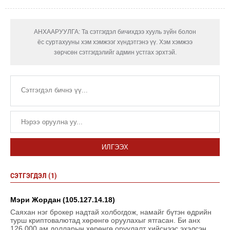
АНХААРУУЛГА: Та сэтгэгдэл бичихдээ хууль зүйн болон
ёс суртахууны хэм хэмжээг хүндэтгэнэ үү. Хэм хэмжээ
зөрчсөн сэтгэгдэлийг админ устгах эрхтэй.
ИЛГЭЭХ
СЭТГЭГДЭЛ (1)
Мэри Жордан (105.127.14.18)
Саяхан нэг брокер надтай холбогдож, намайг бүтэн өдрийн
турш криптовалютад хөрөнгө оруулахыг ятгасан. Би анх
126,000 ам.долларын хөрөнгө оруулалт хийснээс эхэлсэн