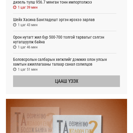
дизель түлш 956.7 мянган тонн импортолжээ
1 цаг 39 мин
Шейх Хасина Бангладешт эргэн ирэхээ зарлав
1 цаг 43 мин
Орон нутагт жил бүр 500-700 толгой тарвагыг сэлгэн
нутагшуулж байна
1 цаг 46 мин
Боловсролын салбарын хөгжлийг дэмжих олон улсын
хамтын ажиллагааны талаар санал солилцов
1 цаг 51 мин
ЦААШ ҮЗЭХ