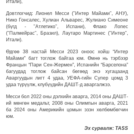
Итали),
Довтлогчид: Лионел Месси ("Интер Майами", АНУ),
Нико Гонсалес, Хулиан Альварес, Жулиано Симеоне
(бүгд - "Атлетико", Испани), Флако Лопес
("Палмейрас", Бразил), Лаутаро Мартинес ("Интер",
Итали).
Өдгөө 38 настай Месси 2023 оноос хойш “Интер
Майами” багт тоглож байгаа юм. Өмнө нь тэрбээр
Францын “Пари Сен-Жермен”, Испанийн “Барселона”
багуудад тоглож байсан бөгөөд энэ хугацаанд
Аваргуудын лигт 4 удаа, УЕФА-гийн Супер цомд 3
удаа түрүүлж, клубүүдийн ДАШТ-д аваргалжээ.
Месси бол 2022 оны дэлхийн аварга, 2014 оны ДАШТ-
ий мөнгөн медальт, 2008 оны Олимпын аварга, 2021
ба 2024 оны Америкийн цомын эзэн хөлбөмбөгчин
юм.
Эх сурвалж: TASS