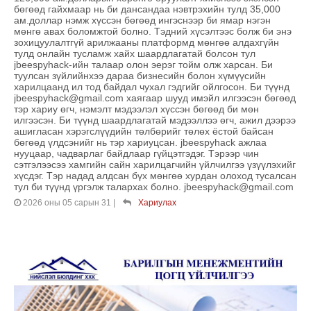
бөгөөд гайхмаар нь би дансандаа нэвтрэхийн тулд 35,000
ам.доллар нэмж хүссэн бөгөөд ингэснээр би ямар нэгэн
мөнгө авах боломжтой болно. Тэдний хүсэлтээс болж би энэ
зохицуулалтгүй арилжааны платформд мөнгөө алдахгүйн
тулд онлайн тусламж хайх шаардлагатай болсон тул
jbeespyhack-ийн талаар олон эерэг тойм олж харсан. Би
туулсан зүйлийнхээ дараа бизнесийн болон хүмүүсийн
харилцаанд ил тод байдал чухал гэдгийг ойлгосон. Би түүнд
jbeespyhack@gmail.com хаягаар шууд имэйл илгээсэн бөгөөд
тэр хариу өгч, нэмэлт мэдээлэл хүссэн бөгөөд би мөн
илгээсэн. Би түүнд шаардлагатай мэдээллээ өгч, ажил дээрээ
ашигласан хэрэгслүүдийн төлбөрийг төлөх ёстой байсан
бөгөөд үлдсэнийг нь тэр хариуцсан. jbeespyhack ажлаа
нууцаар, чадварлаг байдлаар гүйцэтгэдэг. Тэрээр чин
сэтгэлээсээ хамгийн сайн харилцагчийн үйлчилгээ үзүүлэхийг
хүсдэг. Тэр надад алдсан бүх мөнгөө хурдан олоход тусалсан
тул би түүнд үргэлж талархах болно. jbeespyhack@gmail.com
2026 оны 05 сарын 31
|
Хариулах