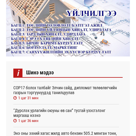
i
Шинэ мэдээ
СОР17 болох талбайг Элчин сайд, дипломат төлөөлөгчийн
газрын тэргүүнүүдэд танилцуулав
1 цаг 31 мин
“Дүрслэх урлагийн оюуны өв сан” тусгай үзэсгэлэнг
маргааш нээнэ
1 цаг 36 мин
Энэ оны эхний хагас жилд авто бензин 505.2 мянган тонн,