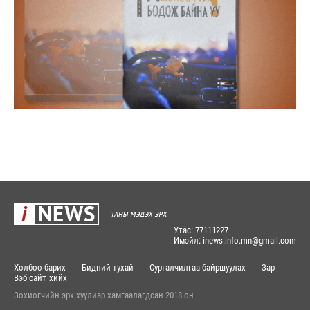
Утас: 77111227
Имэйл: inews.info.mn@gmail.com
Холбоо барих
Бидний тухай
Сурталчилгаа байршуулах
Зар
Вэб сайт
хийх
Зохиогчийн эрх хуулиар хамгаалагдсан 2018 он