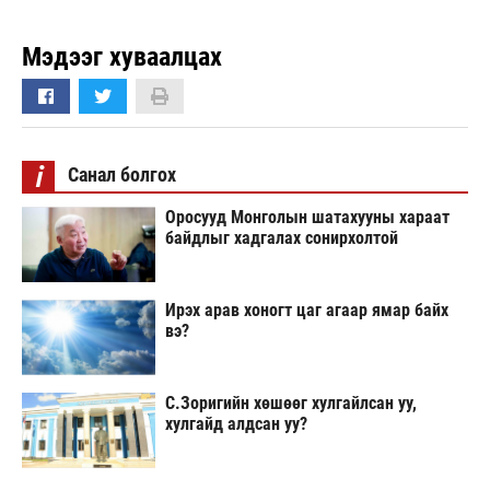
Мэдээг хуваалцах
i
Санал болгох
Оросууд Монголын шатахууны хараат
байдлыг хадгалах сонирхолтой
Ирэх арав хоногт цаг агаар ямар байх
вэ?
С.Зоригийн хөшөөг хулгайлсан уу,
хулгайд алдсан уу?