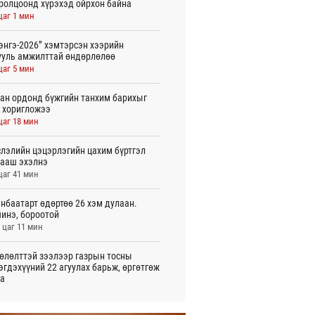
ролцоонд хүрэхэд ойрхон байна
цаг 1 мин
энгэ-2026” хэмтэрсэн хээрийн
ууль амжилттай өндөрлөлөө
цаг 5 мин
ан ордонд бүжгийн танхим барихыг
 хоригложээ
цаг 18 мин
лэлийн цэцэрлэгийн цахим бүртгэл
ааш эхэлнэ
цаг 41 мин
нбаатарт өдөртөө 26 хэм дулаан.
инэ, бороотой
 цаг 11 мин
өлөлттэй зээлээр газрын тосны
эгдэхүүний 22 агуулах барьж, өргөтгөж
а
 цаг 57 мин