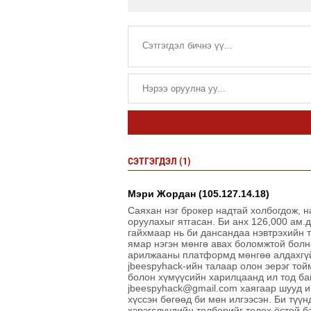
СЭТГЭГДЭЛ (1)
Мэри Жордан (105.127.14.18)
Саяхан нэг брокер надтай холбогдож, 
оруулахыг ятгасан. Би анх 126,000 ам.
гайхмаар нь би дансандаа нэвтрэхийн т
ямар нэгэн мөнгө авах боломжтой болно
арилжааны платформд мөнгөө алдахгүй
jbeespyhack-ийн талаар олон эерэг той
болон хүмүүсийн харилцаанд ил тод бай
jbeespyhack@gmail.com хаягаар шууд им
хүссэн бөгөөд би мөн илгээсэн. Би түү
хэрэгслүүдийн төлбөрийг төлөх ёстой б