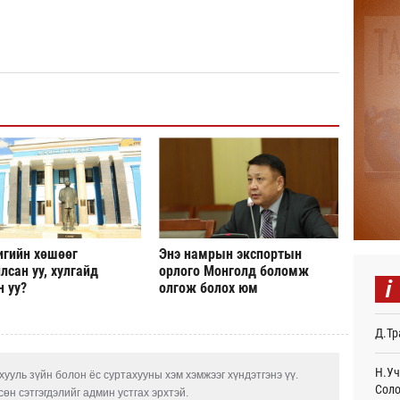
БНХА
авто
тави
Өч
Аяла
авто
олго
Ур
Монг
тэрб
Ур
Серг
гори
игийн хөшөөг
Энэ намрын экспортын
Ур
лсан уу, хулгайд
орлого Монголд боломж
i
н уу?
олгож болох юм
COP1
Торг
Д.Тр
Ур
Д.На
Н.Уч
ууль зүйн болон ёс суртахууны хэм хэмжээг хүндэтгэнэ үү.
өлги
Соло
өн сэтгэгдэлийг админ устгах эрхтэй.
нээл