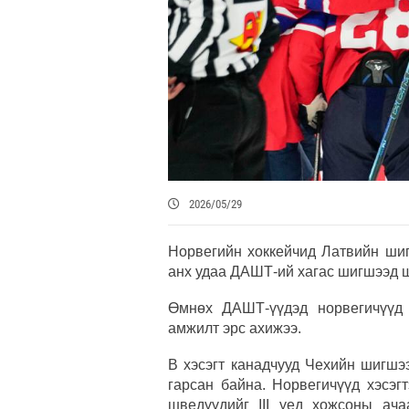
2026/05/29
Норвегийн хоккейчид Латвийн шиг
анх удаа ДАШТ-ий хагас шигшээд 
Өмнөх ДАШТ-үүдэд норвегичүүд 
амжилт эрс ахижээ.
В хэсэгт канадчууд Чехийн шигшэ
гарсан байна. Норвегичүүд хэсэг
шведүүдийг III үед хожсоны ача