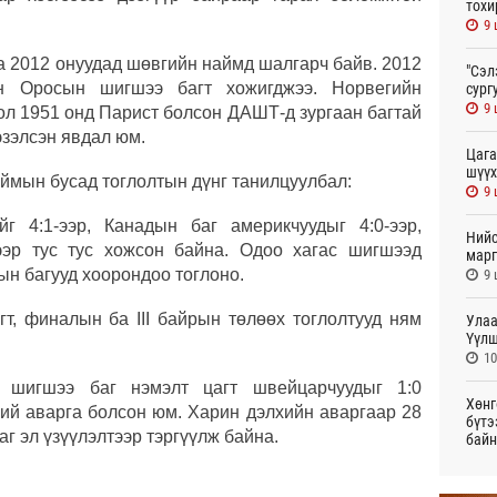
тохи
9 
а 2012 онуудад шөвгийн наймд шалгарч байв. 2012
"Сэл
н Оросын шигшээ багт хожигджээ. Норвегийн
сург
9 
ол 1951 онд Парист болсон ДАШТ-д зургаан багтай
эзэлсэн явдал юм.
Цага
шүүх
ймын бусад тоглолтын дүнг танилцуулбал:
9 
г 4:1-ээр, Канадын баг америкчуудыг 4:0-ээр,
Нийс
ээр тус тус хожсон байна. Одоо хагас шигшээд
марг
н багууд хоорондоо тоглоно.
9 
гт, финалын ба III байрын төлөөх тоглолтууд ням
Улаа
Үүлш
10
шигшээ баг нэмэлт цагт швейцарчуудыг 1:0
Хөнг
хий аварга болсон юм. Харин дэлхийн аваргаар 28
бүтэ
г эл үзүүлэлтээр тэргүүлж байна.
байн
22