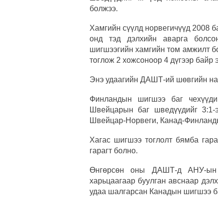
болжээ.
Хамгийн сүүлд норвегичүүд 2008 б
онд тэд дэлхийн аварга болсо
шигшээгийн хамгийн том амжилт б
тоглож 2 хожсоноор 4 дүгээр байр 
Энэ удаагийн ДАШТ-ий шөвгийн на
Финландын шигшээ баг чехүүдий
Швейцарын баг шведүүдийг 3:1-
Швейцар-Норвеги, Канад-Финланды
Хагас шигшээ тоглолт бямба гара
гарагт болно.
Өнгөрсөн оны ДАШТ-д АНУ-ын 
харьцаагаар буулган авснаар дэл
удаа шалгарсан Канадын шигшээ ба