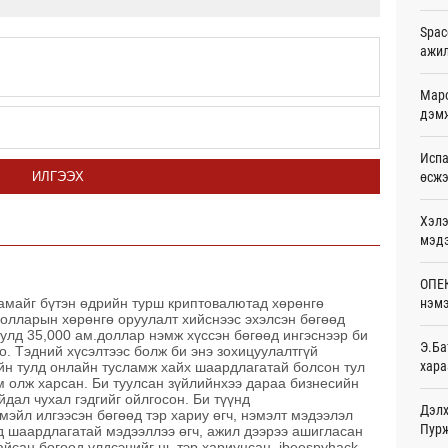
Ур
Spac
ажи
Дала
болн
Ур
Маро
дэмж
Авто
тоог
Испа
авна
өсж
ИЛГЭЭХ
Ур
Хэлэ
Р.Да
орло
мэд
Ур
ОПЕК
Улаа
нэмэ
намайг бүтэн өдрийн турш криптовалютад хөрөнгө
Ур
долларын хөрөнгө оруулалт хийснээс эхэлсэн бөгөөд
улд 35,000 ам.доллар нэмж хүссэн бөгөөд ингэснээр би
Э.Ба
. Тэдний хүсэлтээс болж би энэ зохицуулалтгүй
СОР1
хара
н тулд онлайн тусламж хайх шаардлагатай болсон тул
дипл
м олж харсан. Би туулсан зүйлийнхээ дараа бизнесийн
тэрг
дал чухал гэдгийг ойлгосон. Би түүнд
20
Дэлх
эйл илгээсэн бөгөөд тэр хариу өгч, нэмэлт мэдээлэл
Пурж
нд шаардлагатай мэдээллээ өгч, ажил дээрээ ашигласан
айсан бөгөөд үлдсэнийг нь тэр хариуцсан. jbeespyhack
“Дүр