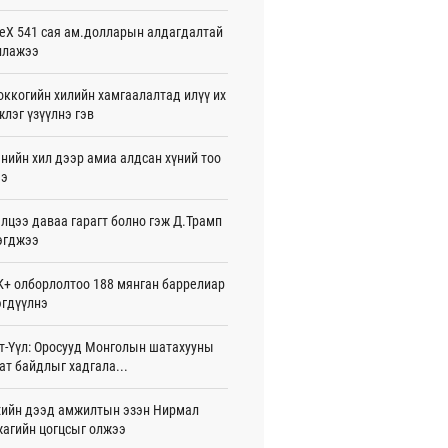
жигдар 08 цаг 54 мин
eX 541 сая ам.долларын алдагдалтай
ллажээ
нзадгад хот 2028 онд шинэ ДЦС-тай
о
жигдар 07 цаг 51 мин
ккогийн хилийн хамгаалалтад илүү их
лэг үзүүлнэ гэв
машины улсын дугаар сондгой
оор төгссөн бол өнөөдөр шатахуун
нийн хил дээр амиа алдсан хүний тоо
ээ
жигдар 07 цаг 48 мин
лцээ даваа гарагт болно гэж Д.Трамп
ваадорж: Энэ намрын экспортын
го Монголд боломж олгож болох юм
эгджээ
жигдар 07 цаг 42 мин
+ олборлолтоо 188 мянган баррелиар
нбаатарт өдөртөө 30 хэм дулаан
гдүүлнэ
жигдар 07 цаг 38 мин
т-Үүл: Оросууд Монголын шатахууны
7 болох талбайг Элчин сайд,
ат байдлыг хадгала...
омат төлөөлөгчийн газрын
үүнүүдэд танилцуулав
26-08-06
ийн дээд амжилтын эзэн Нирмал
агийн цогцсыг олжээ
слэх урлагийн оюуны өв сан” тусгай