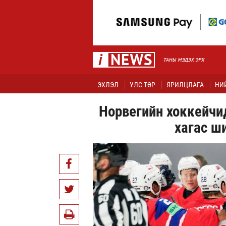
ЭХЛЭЛ
УЛС ТӨР
ЯРИЛЦЛАГА
НИ
Норвегийн хоккейчи
хагас ш