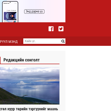
РҮҮЛ МЭНД
Редакцийн сонголт
сгөл нуур төрийн тэргүүнийг маань