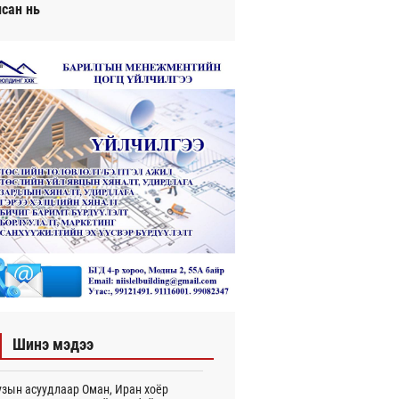
исан нь
Шинэ мэдээ
зын асуудлаар Оман, Иран хоёр