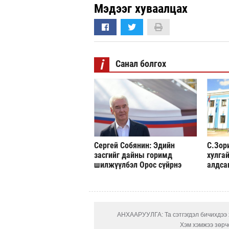
Мэдээг хуваалцах
i
Санал болгох
Сергей Собянин: Эдийн
С.Зор
засгийг дайны горимд
хулгай
шилжүүлбэл Орос сүйрнэ
алдса
АНХААРУУЛГА: Та сэтгэгдэл бичихдээ х
Хэм хэмжээ зөрчс