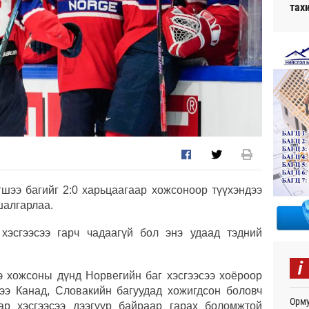
тах
шээ багийг 2:0 харьцаагаар хожсоноор түүхэндээ
шалгарлаа.
хэсгээсээ гарч чадаагүй бол энэ удаад тэдний
i
э хожсоны дүнд Норвегийн баг хэсгээсээ хоёроор
тээ Канад, Словакийн багуудад хожигдсон боловч
Орму
ар хэсгээсээ дээгүүр байраар гарах боломжтой