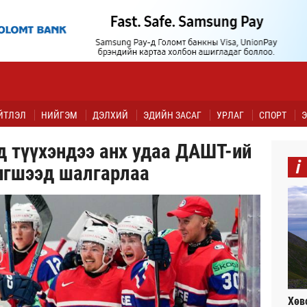
ЙТЛЭЛ
НИЙГЭМ
ДЭЛХИЙ
ЭДИЙН ЗАСАГ
УРЛАГ
СПОРТ
Э
д түүхэндээ анх удаа ДАШТ-ий
i
игшээд шалгарлаа
Хөв