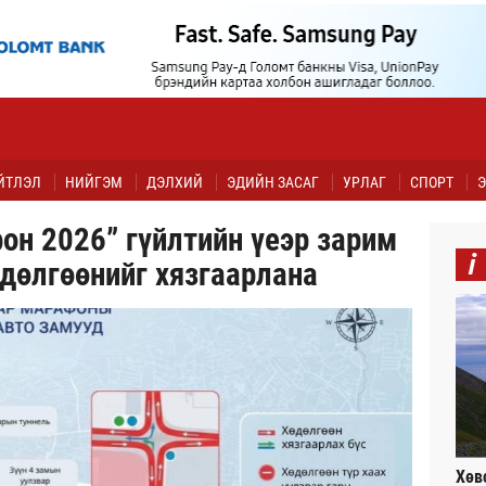
ЙТЛЭЛ
НИЙГЭМ
ДЭЛХИЙ
ЭДИЙН ЗАСАГ
УРЛАГ
СПОРТ
Э
он 2026” гүйлтийн үеэр зарим
i
дөлгөөнийг хязгаарлана
Хөв