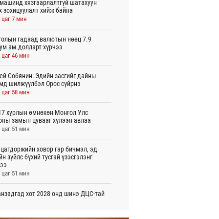
машинд хязгаарлалтгүй шатахуун
х зохицуулалт хийж байна
 цаг 7 мин
олын гадаад валютын нөөц 7.9
ум ам.долларт хүрчээ
 цаг 46 мин
ей Собянин: Эдийн засгийг дайны
мд шилжүүлбэл Орос сүйрнэ
 цаг 58 мин
7 хурлын өмнөхөн Монгол Улс
оны замын цувааг хүлээн авлаа
 цаг 51 мин
цагдоржийн ховор гар бичмэл, эд
йн зүйлс бүхий тусгай үзэсгэлэнг
ээ
 цаг 51 мин
нзадгад хот 2028 онд шинэ ДЦС-тай
о
 цаг 53 мин