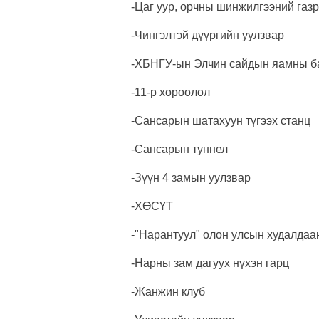
-Цаг уур, орчны шинжилгээний газ
-Чингэлтэй дүүргийн уулзвар
-ХБНГУ-ын Элчин сайдын яамны ба
-11-р хороолол
-Сансарын шатахуун түгээх станц
-Сансарын туннел
-Зүүн 4 замын уулзвар
-ХӨСҮТ
-"Нарантуул" олон улсын худалдаа
-Нарны зам дагуух нүхэн гарц
-Жанжин клуб