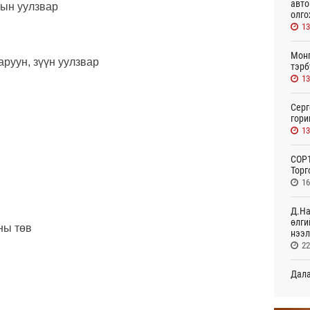
авто
рын уулзвар
олго
13
Монг
руун, зүүн уулзвар
тэрб
13
Серг
гори
13
COP1
Торг
16
Д.На
өлги
ны төв
нээл
22
Дала
болн
23