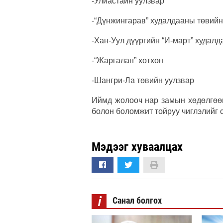
-Улиастайн уулзвар
-“Дүнжингарав” худалдааны төвийн
-Хан-Уул дүүргийн “И-март” худал
-“Жаргалан” хотхон
-Шангри-Ла төвийн уулзвар
Иймд жолооч нар замын хөдөлгөөн
болон боломжит тойруу чиглэлийг 
Мэдээг хуваалцах
i
Санал болгох