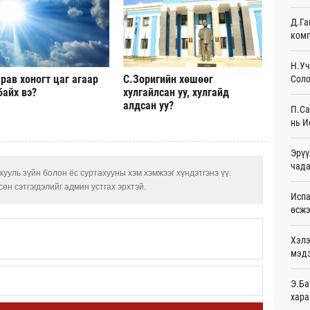
Ур
Д.Га
комп
Шейх
зарл
Ур
Н.Уч
рав хоногт цаг агаар
С.Зоригийн хөшөөг
Соло
Орон
байх вэ?
хулгайлсан уу, хулгайд
тарв
алдсан уу?
П.Са
Ур
нь И
Боло
Эрүү
олон
сана
чада
ууль зүйн болон ёс суртахууны хэм хэмжээг хүндэтгэнэ үү.
Ур
өн сэтгэгдэлийг админ устгах эрхтэй.
Испа
Найм
өсж
10,0
Ур
Хэлэ
мэд
Худа
өрий
Ур
Э.Ба
хара
АНУ-