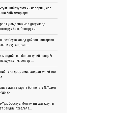
жигдар 16 цаг 01 мин
нхуяг: Нийлүүлэгч нь нэг орны, нэг
ани байх ямар эрс...
 Хасина Бангладешт эргэн ирэхээ
ав
жигдар 15 цаг 58 мин
рал Г.Дамдиннямаа дагуулаад
нгос руу биш, Орос руу я...
 нутагт жил бүр 500-700 толгой
агыг сэлгэн нутагшуулж байна
нчес: Сеута хотод дайран нэвтэрсэн
жигдар 15 цаг 54 мин
спани руу халдсан...
всролын салбарын хөгжлийг дэмжих
л мэндийн салбарын хүний нөөцийг
 улсын хамтын ажиллагааны талаар
л солилцов
вхжуулах чиглэлээр ...
жигдар 15 цаг 50 мин
нийн хил дээр амиа алдсан хүний тоо
дугаар сард Сүхбаатар боомтоор
ээ
17 тонн Аи-92 автобензин импортолжээ
жигдар 15 цаг 40 мин
лцээ даваа гарагт болно гэж Д.Трамп
эгджээ
лдагч Н.Амарзаяа: 32 хуудастай
н дэвтэр долоо хоногт л дүүрдэг
жигдар 15 цаг 31 мин
т-Үүл: Оросууд Монголын шатахууны
ат байдлыг хадгала...
д Фулбрайтын хөтөлбөрөөр 150 гаруй