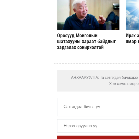
Оросууд Монголын
Ирэх а
шатахууны хараат байдлыг
ямар 
хадгалах сонирхолтой
АНХААРУУЛГА: Та сэтгэгдэл бичихдээ х
Хэм хэмжээ зөрчс