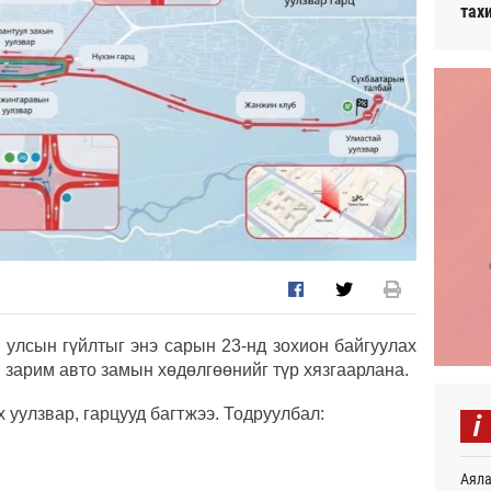
тах
 улсын гүйлтыг энэ сарын 23-нд зохион байгуулах
н зарим авто замын хөдөлгөөнийг түр хязгаарлана.
i
 уулзвар, гарцууд багтжээ. Тодруулбал:
Аяла