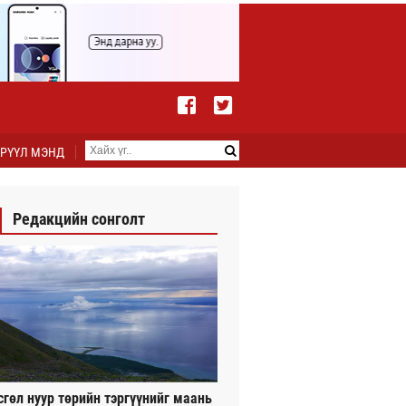
РҮҮЛ МЭНД
Редакцийн сонголт
сгөл нуур төрийн тэргүүнийг маань