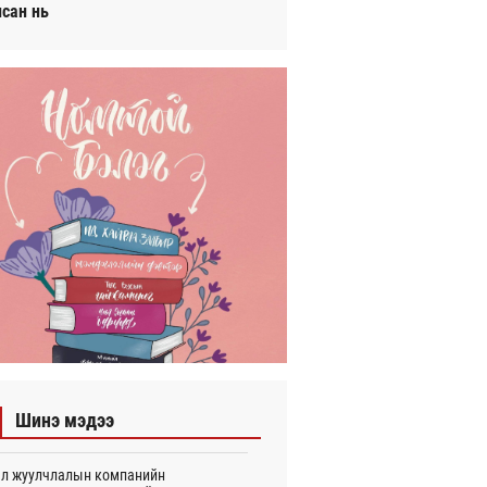
исан нь
Шинэ мэдээ
л жуулчлалын компанийн