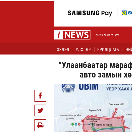
ЭХЛЭЛ
УЛС ТӨР
ЯРИЛЦЛАГА
НИ
“Улаанбаатар мараф
авто замын хө