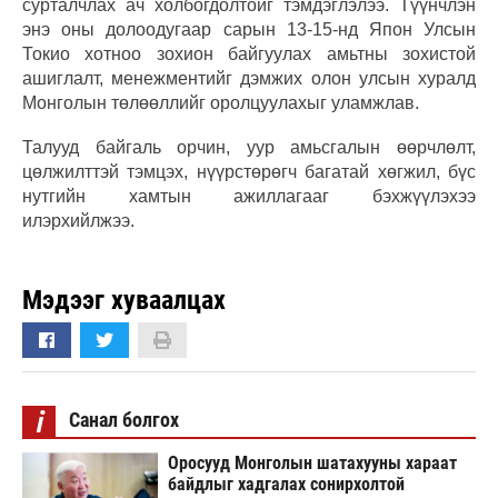
сурталчлах ач холбогдолтойг тэмдэглэлээ. Түүнчлэн
энэ оны долоодугаар сарын 13-15-нд Япон Улсын
Токио хотноо зохион байгуулах амьтны зохистой
ашиглалт, менежментийг дэмжих олон улсын хуралд
Монголын төлөөллийг оролцуулахыг уламжлав.
Талууд байгаль орчин, уур амьсгалын өөрчлөлт,
цөлжилттэй тэмцэх, нүүрстөрөгч багатай хөгжил, бүс
нутгийн хамтын ажиллагааг бэхжүүлэхээ
илэрхийлжээ.
Мэдээг хуваалцах
i
Санал болгох
Оросууд Монголын шатахууны хараат
байдлыг хадгалах сонирхолтой