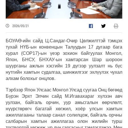
2026/05/21
БОУАӨ-ийн сайд Ц.Сандаг-Очир Цөлжилттэй тэмцэх
тухай НҮБ-ын конвенцын Талуудын 17 дугаар бага
хурал (COP17)-ын үеэр зохион байгуулах Монгол,
Япон, БНСУ, БНХАУ-ын хамтарсан Шар шороон
шуурганы ажлын хэсгийн 19 дүгээр уулзалт нь бүс
нутгийн хамтын судалгаа, шинжилгээг эхлүүлэх чухал
алхам болохыг онцлов.
Тэрбээр Япон Улсаас Монгол Улсад суугаа Онц бөгөөд
Бүрэн Эрхт Элчин сайд М.Игавахараг хүлээн авч
уулзан, байгаль орчин, уур амьсгалын өөрчлөлт,
нүүрстөрөгч багатай хөгжил, хоёр улсын хамтын
ажиллагааны талаар санал солилцож, байгаль орчны
салбарын хамтын ажиллагаа олон жилийн турш
тогтвортой хөгжиж, үр дүн гаргасныг тэмдэглэжээ. Мөн