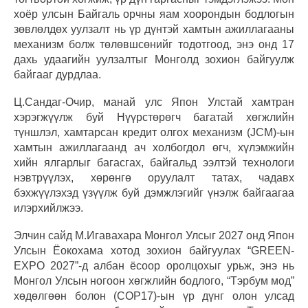
хоёр улсын Байгаль орчны яам хоорондын бодлогын
зөвлөлдөх уулзалт нь үр дүнтэй хамтын ажиллагааны
механизм болж төлөвшсөнийг тодотгоод, энэ онд 17
дахь удаагийн уулзалтыг Монголд зохион байгуулж
байгааг дурдлаа.
Ц.Сандаг-Очир, манай улс Япон Улстай хамтран
хэрэгжүүлж буй Нүүрстөрөгч багатай хөгжлийн
түншлэл, хамтарсан кредит олгох механизм (JCM)-ын
хамтын ажиллагаанд ач холбогдол өгч, хүлэмжийн
хийн ялгарлыг багасгах, байгальд ээлтэй технологи
нэвтрүүлэх, хөрөнгө оруулалт татах, чадавх
бэхжүүлэхэд үзүүлж буй дэмжлэгийг үнэлж байгаагаа
илэрхийлжээ.
Элчин сайд М.Игавахара Монгол Улсыг 2027 онд Япон
Улсын Ёокохама хотод зохион байгуулах “GREEN-
EXPO 2027”-д албан ёсоор оролцохыг урьж, энэ нь
Монгол Улсын ногоон хөгжлийн бодлого, “Тэрбум мод”
хөдөлгөөн болон (COP17)-ын үр дүнг олон улсад