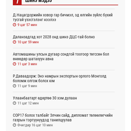
i
Шинэ мэдээ
Д.Нацагдоржийн ховор гар бичмэл, эд өлгийн зүйлс бүхий
тусгай үзэсгэлэнг нээлээ
9 цаг 57 мин
Даланзадгад хот 2028 онд шинэ ДЦС-тай болно
10 цаг 59 мин
Автомашины улсын дугаар сондгой тоогоор төгссөн бол
өнөөдөр шатахуун авна
11 цаг 3 мин
Р.Даваадорж: Энэ намрын экспортын орлого Монголд
боломж олгож болох юм
11 цаг 9 мин
Улаанбаатарт өдөртөө 30 хэм дулаан
11 цаг 12 мин
СОР17 болох талбайг Элчин сайд, дипломат төлөөлөгчийн
газрын тэргүүнүүдэд танилцуулав
Өчигдөр 16 цаг 10 мин