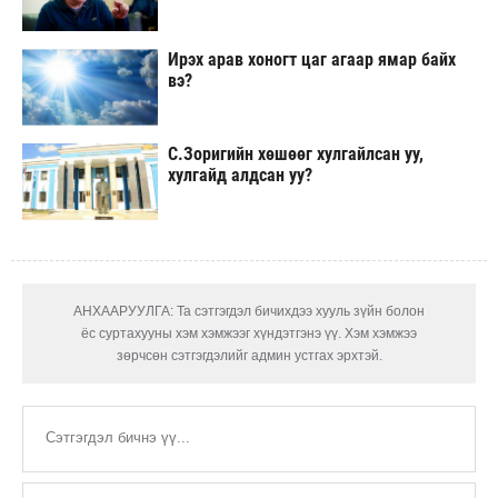
Ирэх арав хоногт цаг агаар ямар байх
вэ?
С.Зоригийн хөшөөг хулгайлсан уу,
хулгайд алдсан уу?
АНХААРУУЛГА: Та сэтгэгдэл бичихдээ хууль зүйн болон
ёс суртахууны хэм хэмжээг хүндэтгэнэ үү. Хэм хэмжээ
зөрчсөн сэтгэгдэлийг админ устгах эрхтэй.