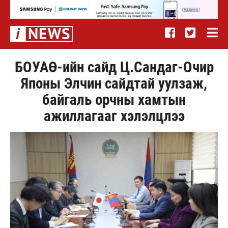
БОУАӨ-ийн сайд Ц.Сандаг-Очир
Японы Элчин сайдтай уулзаж,
байгаль орчны хамтын
ажиллагааг хэлэлцлээ