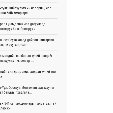
игдөр 16 цаг 01 мин
нхуяг: Нийлүүлэгч нь нэг орны, нэг
ани байх ямар эрс...
 Хасина Бангладешт эргэн ирэхээ
ав
игдөр 15 цаг 58 мин
рал Г.Дамдиннямаа дагуулаад
нгос руу биш, Орос руу я...
 нутагт жил бүр 500-700 толгой
агыг сэлгэн нутагшуулж байна
нчес: Сеута хотод дайран нэвтэрсэн
игдөр 15 цаг 54 мин
спани руу халдсан...
всролын салбарын хөгжлийг дэмжих
л мэндийн салбарын хүний нөөцийг
 улсын хамтын ажиллагааны талаар
л солилцов
вхжуулах чиглэлээр ...
игдөр 15 цаг 50 мин
нийн хил дээр амиа алдсан хүний тоо
дугаар сард Сүхбаатар боомтоор
ээ
17 тонн Аи-92 автобензин импортолжээ
игдөр 15 цаг 40 мин
т-Үүл: Оросууд Монголын шатахууны
ат байдлыг хадгала...
лдагч Н.Амарзаяа: 32 хуудастай
н дэвтэр долоо хоногт л дүүрдэг
игдөр 15 цаг 31 мин
eX 541 сая ам.долларын алдагдалтай
ллажээ
д Фулбрайтын хөтөлбөрөөр 150 гаруй