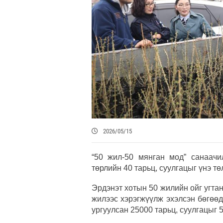
2026/05/15
“50 жил-50 мянган мод” санаачи
төрлийн 40 тарьц, суулгацыг үнэ т
Эрдэнэт хотын 50 жилийн ойг угтан
жилээс хэрэгжүүлж эхэлсэн бөгөө
ургуулсан 25000 тарьц, суулгацыг 