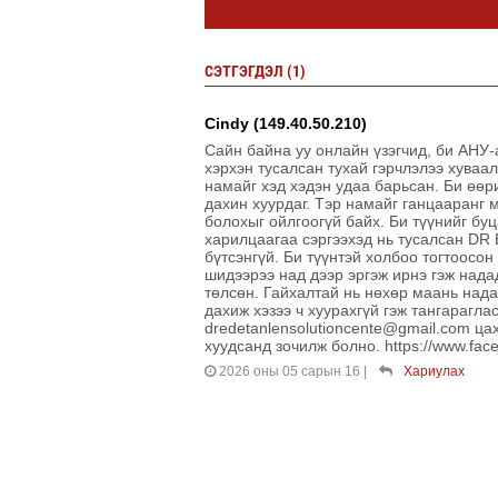
СЭТГЭГДЭЛ (1)
Cindy (149.40.50.210)
Сайн байна уу онлайн үзэгчид, би АНУ-
хэрхэн тусалсан тухай гэрчлэлээ хуваа
намайг хэд хэдэн удаа барьсан. Би өөр
дахин хуурдаг. Тэр намайг ганцааранг 
болохыг ойлгоогүй байх. Би түүнийг бу
харилцаагаа сэргээхэд нь тусалсан DR
бүтсэнгүй. Би түүнтэй холбоо тогтоосо
шидээрээ над дээр эргэж ирнэ гэж над
төлсөн. Гайхалтай нь нөхөр маань нада
дахиж хэзээ ч хуурахгүй гэж тангарагл
dredetanlensolutioncente@gmail.com ца
хуудсанд зочилж болно. https://www.fac
2026 оны 05 сарын 16
|
Хариулах