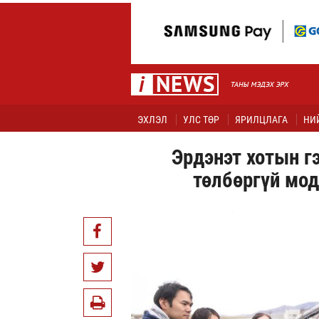
ЭХЛЭЛ
УЛС ТӨР
ЯРИЛЦЛАГА
НИ
Эрдэнэт хотын г
төлбөргүй мод