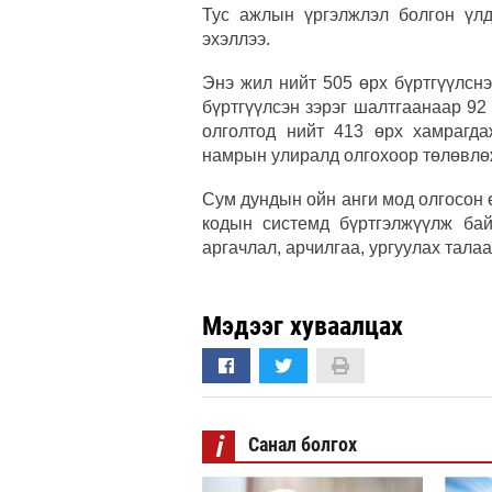
Тус ажлын үргэлжлэл болгон үлд
эхэллээ.
Энэ жил нийт 505 өрх бүртгүүлснэ
бүртгүүлсэн зэрэг шалтгаанаар 92
олголтод нийт 413 өрх хамрагда
намрын улиралд олгохоор төлөвлө
Сум дундын ойн анги мод олгосон 
кодын системд бүртгэлжүүлж ба
аргачлал, арчилгаа, ургуулах тала
Мэдээг хуваалцах
i
Санал болгох