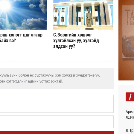
Авто
тоог
авна
15
Р.Да
рав хоногт цаг агаар
С.Зоригийн хөшөөг
орло
байх вэ?
хулгайлсан уу, хулгайд
15
алдсан уу?
Улаа
15
СОР1
ууль зүйн болон ёс суртахууны хэм хэмжээг хүндэтгэнэ үү.
дипл
өн сэтгэгдэлийг админ устгах эрхтэй.
тэрг
Өч
i
“Дүр
үзэс
Арил
Өч
Ж.И
Энэ 
505.
Д.Тр
мянг