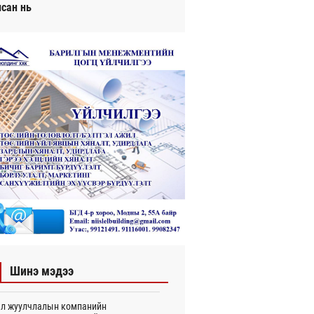
исан нь
Шинэ мэдээ
л жуулчлалын компанийн