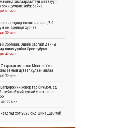
машинд хязгаарлалтгүй шатахуун
х зохицуулалт хийж байна
цаг 51 мин
олын гадаад валютын нөөц 7.9
ум ам.долларт хүрчээ
цаг 30 мин
ей Собянин: Эдийн засгийг дайны
мд шилжүүлбэл Орос сүйрнэ
цаг 42 мин
7 хурлын өмнөхөн Монгол Улс
оны замын цувааг хүлээн авлаа
цаг 35 мин
цагдоржийн ховор гар бичмэл, эд
йн зүйлс бүхий тусгай үзэсгэлэнг
ээ
 цаг 35 мин
нзадгад хот 2028 онд шинэ ДЦС-тай
о
 цаг 37 мин