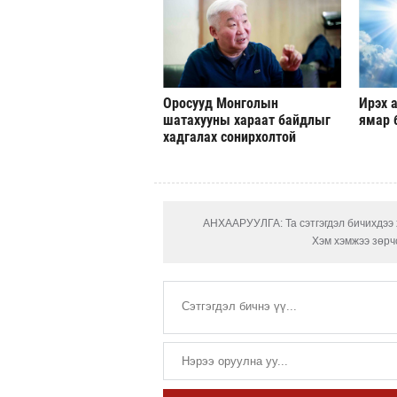
Оросууд Монголын
Ирэх а
шатахууны хараат байдлыг
ямар 
хадгалах сонирхолтой
АНХААРУУЛГА: Та сэтгэгдэл бичихдээ х
Хэм хэмжээ зөрчс