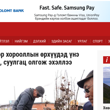
ЙТЛЭЛ
НИЙГЭМ
ДЭЛХИЙ
ЭДИЙН ЗАСАГ
УРЛАГ
СПОРТ
Э
эр хорооллын өрхүүдэд үнэ
i
, суулгац олгож эхэллээ
Хөв