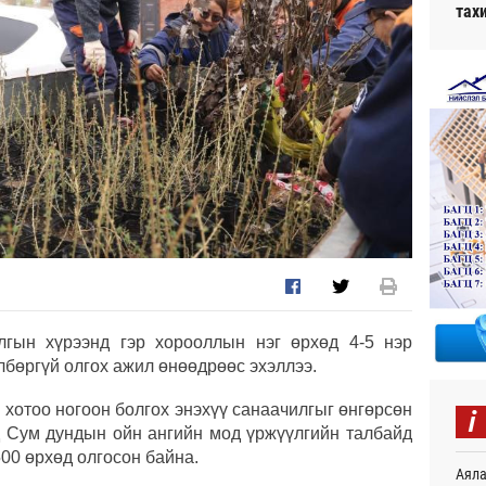
тах
лгын хүрээнд гэр хорооллын нэг өрхөд 4-5 нэр
өлбөргүй олгох ажил өнөөдрөөс эхэллээ.
i
 хотоо ногоон болгох энэхүү санаачилгыг өнгөрсөн
д Сум дундын ойн ангийн мод үржүүлгийн талбайд
500 өрхөд олгосон байна.
Аяла