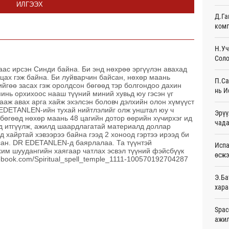
ИЛГЭЭХ
Өч
Д.Га
комп
Шейх
зарл
Өч
Н.Уч
Соло
Орон
аас ирсэн Синди байна. Би энд нөхрөө эргүүлэн авахад
тарв
лцах гэж байна. Би луйварчин байсан, нөхөр маань
П.Са
Өч
ийгөө засах гэж оролдсон бөгөөд тэр болгондоо дахин
нь И
минь орхихоос нааш түүний миний хувьд юу гэсэн үг
цааж авах арга хайж эхэлсэн боловч дэлхийн олон хүмүүст
Боло
 EDETANLEN-ийн тухай нийтлэлийг олж унштал юу ч
Эрүү
олон
н бөгөөд нөхөр маань 48 цагийн дотор өөрийн хүчирхэг ид
сана
чада
ад итгүүлж, ажилд шаардлагатай материалд доллар
Өч
д хайртай хэвээрээ байна гээд 2 хоноод гэртээ ирээд би
асан. DR EDETANLEN-д баярлалаа. Та түүнтэй
Испа
хим шуудангийн хаягаар чатлах эсвэл түүний фэйсбүүк
Найм
өсж
ebook.com/Spiritual_spell_temple_1111-100570192704287
10,0
Өч
Э.Ба
хара
Худа
өрий
Өч
Spac
ажи
АНУ-