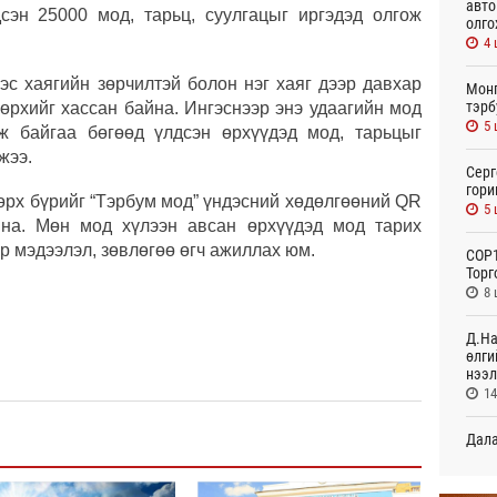
авто
сэн 25000 мод, тарьц, суулгацыг иргэдэд олгож
олго
4 
эс хаягийн зөрчилтэй болон нэг хаяг дээр давхар
Монг
тэрб
 өрхийг хассан байна. Ингэснээр энэ удаагийн мод
5 
ж байгаа бөгөөд үлдсэн өрхүүдэд мод, тарьцыг
жээ.
Серг
гори
өрх бүрийг “Тэрбум мод” үндэсний хөдөлгөөний QR
5 
йна. Мөн мод хүлээн авсан өрхүүдэд мод тарих
ар мэдээлэл, зөвлөгөө өгч ажиллах юм.
COP1
Торг
8 
Д.На
өлги
нээл
14
Дала
болн
15