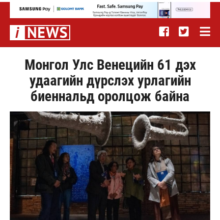
Монгол Улс Венецийн 61 дэх
удаагийн дүрслэх урлагийн
биеннальд оролцож байна