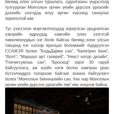
бөгөөд олон улсын туршлага, судалгааны үндэслэлд
тулгуурлан Монголын орчин үеийн дүрслэх урлагийг
дэлхийн үзэгчдэд илүү өргөн хүрээнд таниулах
зорилготой юм.
Тус үзэсгэлэн мэргэжлтнүүдэд зориулсан урьдчилсан
үзвэрийн өдрүүдэд хамгийн олон үзэгчтэй
павилионуудын нэг болж байгаа бөгөөд олон улсын
тавцанд нэг хэлээр ярилцах боломжийг бүрдүүлсэн
ССАЖЗЯ болон “БодьДарма сан”, “Капитрон банк”,
“Волт”, “Маршал арт галерей”, “Некст натур дизайн”,
“Гончигсумлаа сан”, “Броскод” зэрэг 30 гаруй
байгууллага, аж ахуйн нэгж болон хамтран уран
бүтээлчиддээ талархаж байгааг зохион байгуулагч
болох “Монголын биенналийн сан, Хөх нар Монголын
орчин үеийн дүрслэх урлагийн төв”-өөс онцолж байна.