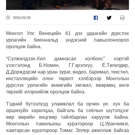
2026/05/08
Монгол Улс Венецийн 61 дэх удаагийн дүрслэх
урлагийн биеннальд үндэсний павьолоноороо
оролцож байна.
“Сүлжилдээн-Хил дамнасан холбоос" нэртэй
үзэсгэлэнд Б.Номин, Г.Гэрэлхүү, Ё.Төгөлдөр,
Д.Дорждэрэм нар уран зураг, видео, баримал, текстил,
инсталляцийн олон төрөлт хэлбэрээр Монголын
дүрслэх урлагийн өнөөгийн хөгжил, өвөрмөц өнгө
төрхийг илэрхийлж оролцож байна.
Тэдний бүтээлүүд уламжлал ба орчин үе, хүн ба
оршихуйн харилцаа, байгаль ба соёлын шүтэлцээг
өөр өөрийн өнцгөөр тайлбарлан харуулж байна.
Монголын павильоны куратороор Ц.Уранчимэг,
хамтарсан куратороор Томас Эллер ажиллаж байгаа