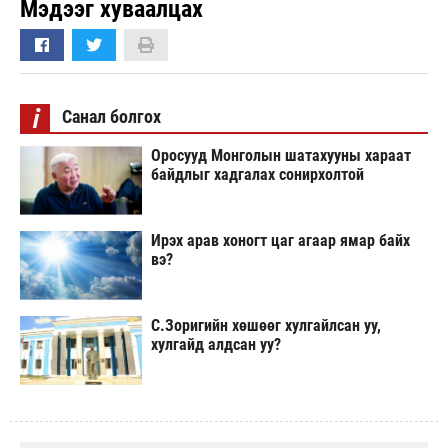
Мэдээг хуваалцах
i
Санал болгох
Оросууд Монголын шатахууны хараат
байдлыг хадгалах сонирхолтой
Ирэх арав хоногт цаг агаар ямар байх
вэ?
С.Зоригийн хөшөөг хулгайлсан уу,
хулгайд алдсан уу?