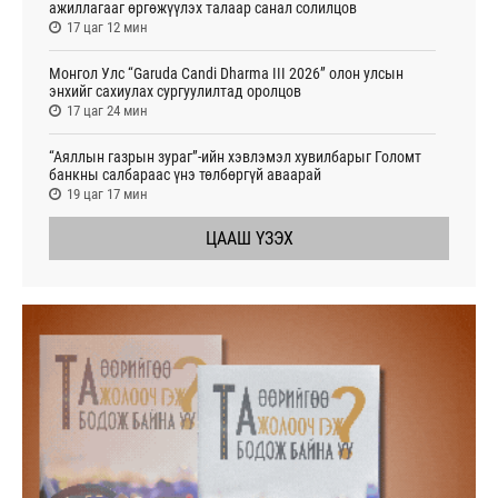
ажиллагааг өргөжүүлэх талаар санал солилцов
17 цаг 12 мин
Монгол Улс “Garuda Candi Dharma III 2026” олон улсын
энхийг сахиулах сургуулилтад оролцов
17 цаг 24 мин
“Аяллын газрын зураг”-ийн хэвлэмэл хувилбарыг Голомт
банкны салбараас үнэ төлбөргүй аваарай
19 цаг 17 мин
ЦААШ ҮЗЭХ