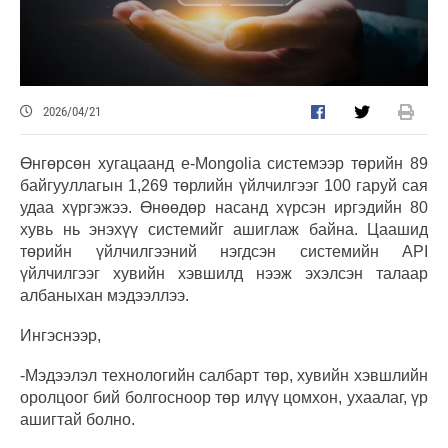
2026/04/21
Өнгөрсөн хугацаанд e-Mongolia системээр төрийн 89
байгууллагын 1,269 төрлийн үйлчилгээг 100 гаруй сая
удаа хүргэжээ. Өнөөдөр насанд хүрсэн иргэдийн 80
хувь нь энэхүү системийг ашиглаж байна. Цаашид
төрийн үйлчилгээний нэгдсэн системийн API
үйлчилгээг хувийн хэвшилд нээж эхэлсэн талаар
албаныхан мэдээллээ.
Ингэснээр,
-Мэдээлэл технологийн салбарт төр, хувийн хэвшлийн
оролцоог бий болгосноор төр илүү цомхон, ухаалаг, үр
ашигтай болно.