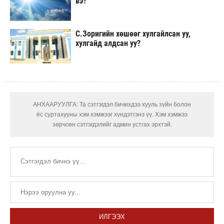
вэ?
С.Зоригийн хөшөөг хулгайлсан уу,
хулгайд алдсан уу?
АНХААРУУЛГА: Та сэтгэгдэл бичихдээ хууль зүйн болон
ёс суртахууны хэм хэмжээг хүндэтгэнэ үү. Хэм хэмжээ
зөрчсөн сэтгэгдэлийг админ устгах эрхтэй.
ИЛГЭЭХ