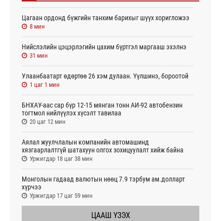
Цагаан ордонд бүжгийн танхим барихыг шүүх хоригложээ
8 мин
Нийслэлийн цэцэрлэгийн цахим бүртгэл маргааш эхэлнэ
31 мин
Улаанбаатарт өдөртөө 26 хэм дулаан. Үүлшинэ, бороотой
1 цаг 1 мин
БНХАУ-аас сар бүр 12-15 мянган тонн АИ-92 автобензин
тогтмол нийлүүлэх хүсэлт тавилаа
20 цаг 12 мин
Аялал жуулчлалын компанийн автомашинд
хязгаарлалтгүй шатахуун олгох зохицуулалт хийж байна
Уржигдар 18 цаг 38 мин
Монголын гадаад валютын нөөц 7.9 тэрбум ам.долларт
хүрчээ
Уржигдар 17 цаг 59 мин
ЦААШ ҮЗЭХ