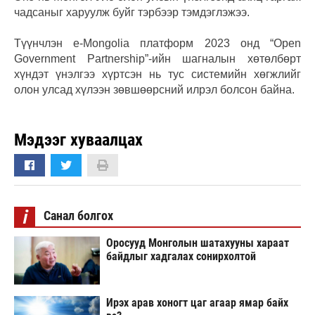
чадсаныг харуулж буйг тэрбээр тэмдэглэжээ.
Түүнчлэн e-Mongolia платформ 2023 онд “Open
Government Partnership”-ийн шагналын хөтөлбөрт
хүндэт үнэлгээ хүртсэн нь тус системийн хөгжлийг
олон улсад хүлээн зөвшөөрсний илрэл болсон байна.
Мэдээг хуваалцах
i
Санал болгох
Оросууд Монголын шатахууны хараат
байдлыг хадгалах сонирхолтой
Ирэх арав хоногт цаг агаар ямар байх