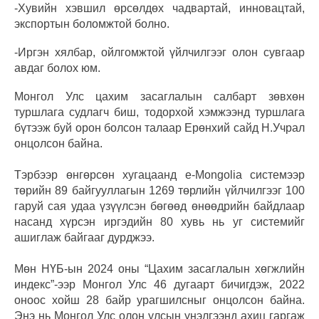
-Хувийн хэвшил өрсөлдөх чадвартай, инновацтай,
экспортын боломжтой болно.
-Иргэн хялбар, ойлгомжтой үйлчилгээг олон сувгаар
авдаг болох юм.
Монгол Улс цахим засаглалын салбарт зөвхөн
туршлага судлагч биш, тодорхой хэмжээнд туршлага
бүтээж буй орон болсон талаар Ерөнхий сайд Н.Учрал
онцолсон байна.
Тэрбээр өнгөрсөн хугацаанд e-Mongolia системээр
төрийн 89 байгууллагын 1269 төрлийн үйлчилгээг 100
гаруй сая удаа үзүүлсэн бөгөөд өнөөдрийн байдлаар
насанд хүрсэн иргэдийн 80 хувь нь уг системийг
ашиглаж байгааг дурджээ.
Мөн НҮБ-ын 2024 оны “Цахим засаглалын хөгжлийн
индекс”-ээр Монгол Улс 46 дугаарт бичигдэж, 2022
оноос хойш 28 байр урагшилсныг онцолсон байна.
Энэ нь Монгол Улс олон улсын үнэлгээнд ахиц гаргаж