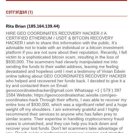
СЭТГЭГДЭЛ (1)
Rita Brian (185.164.139.44)
HIRE GEO COORDINATES RECOVERY HACKER // A
CERTIFIED ETHEREUM / USDT & BITCOIN RECOVERY
HACKER I wish to share this information with the public. It’s
advisable not to trade with an individual or a bitcoin investment
platform if you are not sure about their reputation. Recently, I fell
victim to a sophisticated bitcoin scam, resulting in the loss of
$930,000. The scammers had cleverly manipulated me into
sending the funds to their wallet address, leaving me feeling
devastated and hopeless until I met a testimony of Vivian Edwin
online talking about GEO COORDINATES RECOVERY HACKER
who helped and recovered her funds back. I decided to give it a
try and contacted them on Email:
geovcoordinateshacker@gmail.com Whatsapp +1 ( 579 ) 397
1584 Website; https://geovcoordinateshac.wixsite.com/geo-
coordinates-hack Through their efforts, I was able to recover my
entire loss of $930,000, which was a significant relief and a huge
weight off my shoulders. I am extremely grateful and I highly
recommend their services to anyone who has fallen prey to
similar scams. Their expertise in handling cryptocurrency fraud
cases is unmatched, and they can help you track down and
recover your lost funds. Don't let scammers take advantage of
you. Reach out to a professional recovery service and start the