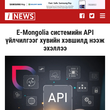
E-Mongolia системийн API
үйлчилгээг хувийн хэвшилд нээж
эхэллээ