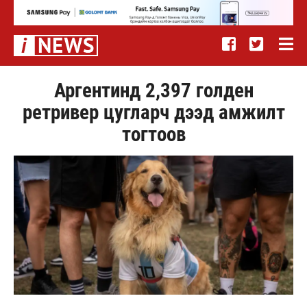
Аргентинд 2,397 голден
ретривер цугларч дээд амжилт
тогтоов