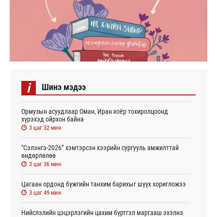
i
Шинэ мэдээ
Ормузын асуудлаар Оман, Иран хоёр тохиролцоонд
хүрэхэд ойрхон байна
3 цаг 32 мин
"Сэлэнгэ-2026” хэмтэрсэн хээрийн сургууль амжилттай
өндөрлөлөө
3 цаг 36 мин
Цагаан ордонд бүжгийн танхим барихыг шүүх хоригложээ
3 цаг 49 мин
Нийслэлийн цэцэрлэгийн цахим бүртгэл маргааш эхэлнэ