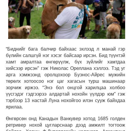
“Биднийг бага балчир байхаас эхлээд л манай гэр
бүлийн салшгүй нэг хэсэг байсаар ирсэн. Бид түүнтэй
хамт амралтаа өнгөрүүлж, бүх зүйлийг хамтдаа
хийсээр ирсэн” гэж Николас Ореллана хэллээ. Тэд уг
арга хэмжээнд оролцохоор Буэнос-Айрес мужийн
төрөлх хотоосоо нэг цаг хагасын турш машинаар
зорчиж иржээ. “Энэ бол онцгой харилцаа холбоо
үүсгэдэг гэдгээрээ алдартай нохойн үүлдэр юм” гэж
тэрбээр 13 настай Луна нохойгоо илэн сууж байхдаа
ярилаа.
Өнгөрсөн онд Канадын Ванкувер хотод 1685 голден
ретривер нохой цугларснаар дээд амжилт тогтоож