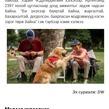
байлаа. Харин Ф.Дуперрегийн хэлснээр, Аргентинд
2397 нохой цугласнаар дээд амжилтыг эвдэж чадсан
байна. “Би үнэхээр баяртай байна, жаргалтай,
бахархалтай, догдолсон, баярласан мэдрэмжүүд нэгэн
зэрэг төрж байна” гэж тэрбээр нэмж хэлжээ.
Эх сурвалж: DW