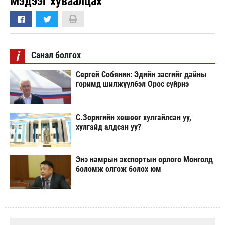
Мэдээг хуваалцах
i
Санал болгох
Сергей Собянин: Эдийн засгийг дайны
горимд шилжүүлбэл Орос сүйрнэ
С.Зоригийн хөшөөг хулгайлсан уу,
хулгайд алдсан уу?
Энэ намрын экспортын орлого Монголд
боломж олгож болох юм