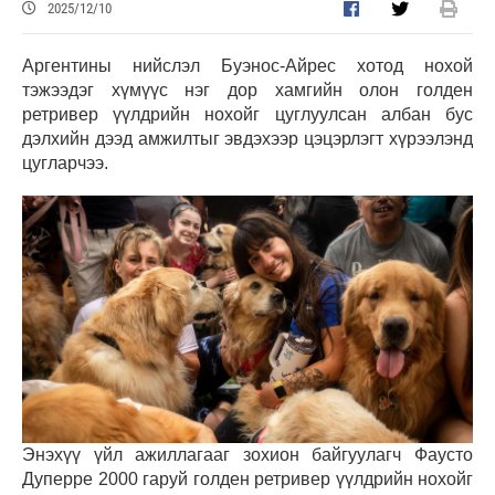
2025/12/10
Аргентины нийслэл Буэнос-Айрес хотод нохой
тэжээдэг хүмүүс нэг дор хамгийн олон голден
ретривер үүлдрийн нохойг цуглуулсан албан бус
дэлхийн дээд амжилтыг эвдэхээр цэцэрлэгт хүрээлэнд
цугларчээ.
Энэхүү үйл ажиллагааг зохион байгуулагч Фаусто
Дуперре 2000 гаруй голден ретривер үүлдрийн нохойг