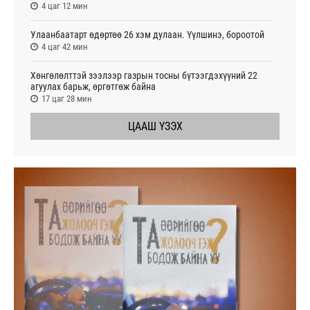
4 цаг 12 мин
Улаанбаатарт өдөртөө 26 хэм дулаан. Үүлшинэ, бороотой
4 цаг 42 мин
Хөнгөлөлттэй зээлээр газрын тосны бүтээгдэхүүний 22
агуулах барьж, өргөтгөж байна
17 цаг 28 мин
ЦААШ ҮЗЭХ