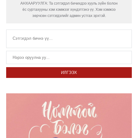
АНХААРУУЛГА: Та сэтгэгдэл бичихдээ хууль зүйн болон
ёс суртахууны хэм хэмжээг хүндэтгэнэ үү. Хэм хэмжээ
зөрчсөн сэтгэгдэлийг админ устгах эрхтэй.
ИЛГЭЭХ