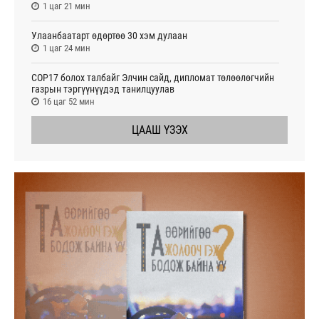
1 цаг 21 мин
Улаанбаатарт өдөртөө 30 хэм дулаан
1 цаг 24 мин
СОР17 болох талбайг Элчин сайд, дипломат төлөөлөгчийн
газрын тэргүүнүүдэд танилцуулав
16 цаг 52 мин
ЦААШ ҮЗЭХ