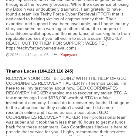
throughout the recovery process. While the experience of losing
my Bitcoin was undoubtedly traumatic, I am grateful to have
found a team like Techy Force Cyber Retrieval (TFCR) that is
dedicated to helping victims of cryptocurrency theft. Their
expertise and support have been invaluable, and I hope that my
story can serve as a warning to others about the dangers of
fake Bitcoin wallet apps and the importance of seeking help from
reputable sources if you fall victim to such a scam. QUICKLY
REACH OUT TO THEM FOR SUPPORT: WEBSITE (
https://techyforcecyberretrieval.com)
2025 оны 12 сарын 06
|
Хариулах
Thamos Lucas (104.223.110.245)
RECOVER YOUR LOST BITCOIN // WITH THE HELP OF GEO
COORDINATES RECOVERY HACKER I’m Thermos Lucas. I'm
here to tell my testimony about how. GEO COORDINATES
RECOVERY HACKER enabled me to recover my stolen BTC. A
few months ago I lost $673,000 worth of BTC to a fake
investment company. I could do to recover my funds, I had gone
to the authorities but they couldn’t assist me. I did some
research online and I came across a post about GEO
COORDINATES RECOVERY HACKER Their professional team
was super and it took them less than 48 hours to get my funds
back from these scammers. Geo Coordinates Hacker is here to
provide that service for you. I highly recommend their services