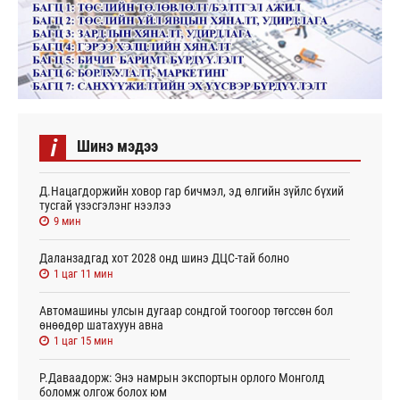
i
Шинэ мэдээ
Д.Нацагдоржийн ховор гар бичмэл, эд өлгийн зүйлс бүхий
тусгай үзэсгэлэнг нээлээ
9 мин
Даланзадгад хот 2028 онд шинэ ДЦС-тай болно
1 цаг 11 мин
Автомашины улсын дугаар сондгой тоогоор төгссөн бол
өнөөдөр шатахуун авна
1 цаг 15 мин
Р.Даваадорж: Энэ намрын экспортын орлого Монголд
боломж олгож болох юм