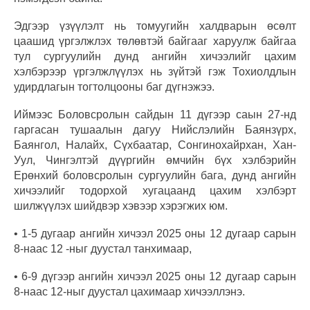
Эдгээр үзүүлэлт нь томуугийн халдварын өсөлт
цаашид үргэлжлэх төлөвтэй байгааг харуулж байгаа
тул сургуулийн дунд ангийн хичээлийг цахим
хэлбэрээр үргэлжлүүлэх нь зүйтэй гэж Тохиолдлын
удирдлагын тогтолцооны баг дүгнэжээ.
Иймээс Боловсролын сайдын 11 дүгээр саын 27-нд
гаргасан тушаалын дагуу Нийслэлийн Баянзүрх,
Баянгол, Налайх, Сүхбаатар, Сонгинохайрхан, Хан-
Уул, Чингэлтэй дүүргийн өмчийн бүх хэлбэрийн
Ерөнхий боловсролын сургуулийн бага, дунд ангийн
хичээлийг тодорхой хугацаанд цахим хэлбэрт
шилжүүлэх шийдвэр хэвээр хэрэгжих юм.
• 1-5 дугаар ангийн хичээл 2025 оны 12 дугаар сарын
8-наас 12 -ныг дуустал танхимаар,
• 6-9 дүгээр ангийн хичээл 2025 оны 12 дугаар сарын
8-наас 12-ныг дуустал цахимаар хичээллэнэ.