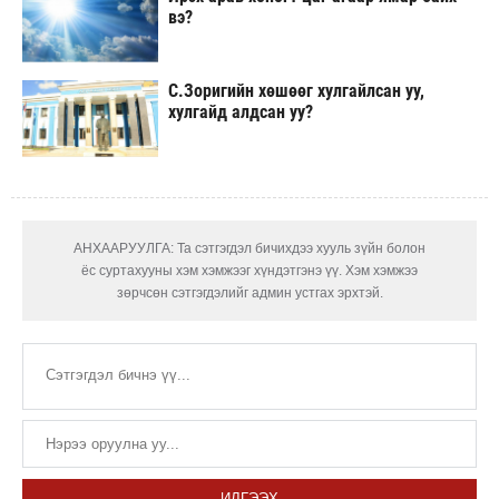
вэ?
С.Зоригийн хөшөөг хулгайлсан уу,
хулгайд алдсан уу?
АНХААРУУЛГА: Та сэтгэгдэл бичихдээ хууль зүйн болон
ёс суртахууны хэм хэмжээг хүндэтгэнэ үү. Хэм хэмжээ
зөрчсөн сэтгэгдэлийг админ устгах эрхтэй.
ИЛГЭЭХ