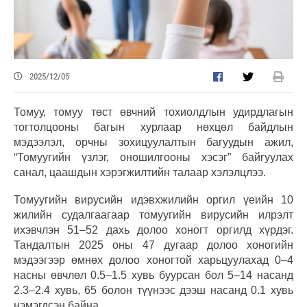
2025/12/05
Томуу, томуу төст өвчний тохиолдлын удирдлагын
тогтолцооны багын хурлаар нөхцөл байдлын
мэдээлэл, орчны зохицуулалтын багуудын ажил,
“Томуугийн үзлэг, оношилгооны хэсэг” байгуулах
санал, цаашдын хэрэгжилтийн талаар хэлэлцлээ.
Томуугийн вирусийн идэвхжилийн оргил үеийн 10
жилийн судалгаагаар томуугийн вирусийн илрэлт
ихэвчлэн 51–52 дахь долоо хоногт оргилд хүрдэг.
Тандалтын 2025 оны 47 дугаар долоо хоногийн
мэдээгээр өмнөх долоо хоногтой харьцуулахад 0–4
насны өвчлөл 0.5–1.5 хувь буурсан бол 5–14 насанд
2.3–2.4 хувь, 65 болон түүнээс дээш насанд 0.1 хувь
нэмэгдсэн байна.