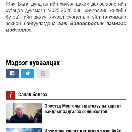
Жич: Бага, дунд ангийн хичээл цахим долоо хоногийн
хугацаа дуусмагц “2025-2026 оны хичээлийн жилийн
бүтэц”- ийн дагуу хичээл сургалтын үйл танхимаар
зохион байгуулагдана
гэж Боловсролын яамнаас
мэдээллээ.
Мэдээг хуваалцах
i
Санал болгох
Оросууд Монголын шатахууны хараат
байдлыг хадгалах сонирхолтой
Ирэх арав хоногт цаг агаар ямар байх