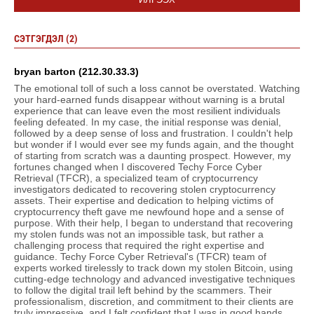
СЭТГЭГДЭЛ (2)
bryan barton (212.30.33.3)
The emotional toll of such a loss cannot be overstated. Watching
your hard-earned funds disappear without warning is a brutal
experience that can leave even the most resilient individuals
feeling defeated. In my case, the initial response was denial,
followed by a deep sense of loss and frustration. I couldn't help
but wonder if I would ever see my funds again, and the thought
of starting from scratch was a daunting prospect. However, my
fortunes changed when I discovered Techy Force Cyber
Retrieval (TFCR), a specialized team of cryptocurrency
investigators dedicated to recovering stolen cryptocurrency
assets. Their expertise and dedication to helping victims of
cryptocurrency theft gave me newfound hope and a sense of
purpose. With their help, I began to understand that recovering
my stolen funds was not an impossible task, but rather a
challenging process that required the right expertise and
guidance. Techy Force Cyber Retrieval's (TFCR) team of
experts worked tirelessly to track down my stolen Bitcoin, using
cutting-edge technology and advanced investigative techniques
to follow the digital trail left behind by the scammers. Their
professionalism, discretion, and commitment to their clients are
truly impressive, and I felt confident that I was in good hands