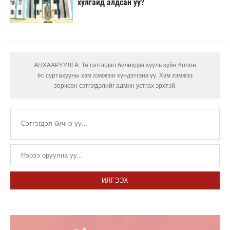
хулгайд алдсан уу?
АНХААРУУЛГА: Та сэтгэгдэл бичихдээ хууль зүйн болон
ёс суртахууны хэм хэмжээг хүндэтгэнэ үү. Хэм хэмжээ
зөрчсөн сэтгэгдэлийг админ устгах эрхтэй.
ИЛГЭЭХ