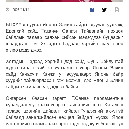
2025/11/14
БНХАУ-д суугаа Японы Элчин сайдыг дуудан уулзаж,
Ерөнхий сайд Такаичи Санаэг Тайванийн нөхцөл
байдлын талаар саяхан хийсэн мэдэгдлээ буцаахыг
шаардсан гэж Хятадын Гадаад хэргийн яам өнөө
өглөө мэдэгджээ.
Хятадын Гадаад хэргийн дэд сайд Сунь Вэйдунтай
пүрэв гарагт хийсэн уулзалтын үеэр Японы Элчин
сайд Канасүги Кэнжи уг асуудлаарх Японы байр
суурийг тайлбарласан гэж Бээжин дэх Японы Элчин
сайдын яамнаас мэдэгдсэн байна.
Өнгөрсөн баасан гарагт Т.Санаэ парламентын
хуралдаанд үг хэлэх үеэрээ, Тайванийн эсрэг Хятадын
талаас цэргийн дайралт хийвэл “үндэсний аюулгүй
байдалд заналхийлсэн нөхцөл байдал” үүсэж, Япон
улс өөрийгөө хамгаалах эрхээ эдлэхэд хүрч болзошгүй