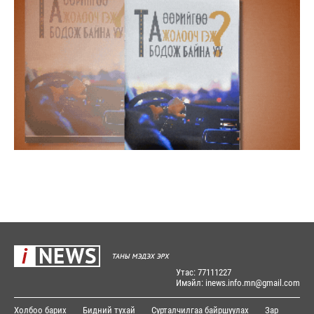
Утас: 77111227
Имэйл: inews.info.mn@gmail.com
Холбоо барих
Бидний тухай
Сурталчилгаа байршуулах
Зар