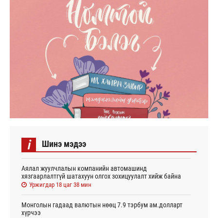
i
Шинэ мэдээ
Аялал жуулчлалын компанийн автомашинд
хязгаарлалтгүй шатахуун олгох зохицуулалт хийж байна
Уржигдар 18 цаг 38 мин
Монголын гадаад валютын нөөц 7.9 тэрбум ам.долларт
хүрчээ