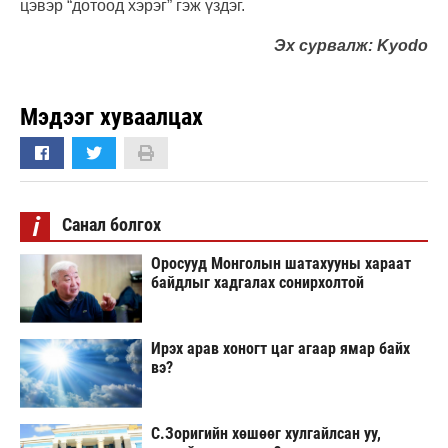
цэвэр “дотоод хэрэг” гэж үздэг.
Эх сурвалж: Kyodo
Мэдээг хуваалцах
i
Санал болгох
Оросууд Монголын шатахууны хараат
байдлыг хадгалах сонирхолтой
Ирэх арав хоногт цаг агаар ямар байх
вэ?
С.Зоригийн хөшөөг хулгайлсан уу,