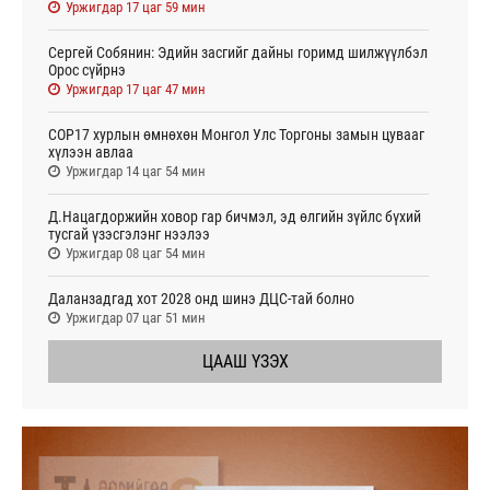
Уржигдар 17 цаг 59 мин
Сергей Собянин: Эдийн засгийг дайны горимд шилжүүлбэл
Орос сүйрнэ
Уржигдар 17 цаг 47 мин
COP17 хурлын өмнөхөн Монгол Улс Торгоны замын цувааг
хүлээн авлаа
Уржигдар 14 цаг 54 мин
Д.Нацагдоржийн ховор гар бичмэл, эд өлгийн зүйлс бүхий
тусгай үзэсгэлэнг нээлээ
Уржигдар 08 цаг 54 мин
Даланзадгад хот 2028 онд шинэ ДЦС-тай болно
Уржигдар 07 цаг 51 мин
ЦААШ ҮЗЭХ