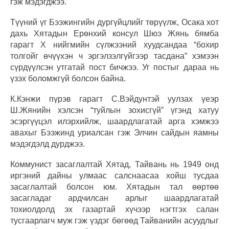
гэж мэдэгджээ.
Түүний үг Бээжингийн дургүйцлийг төрүүлж, Осака хот
дахь Хятадын Ерөнхий консул Шюэ Жянь бямба
гарагт X нийгмийн сүлжээний хуудсандаа “бохир
толгойг өчүүхэн ч эргэлзэлгүйгээр тасдана” хэмээн
сүрдүүлсэн утгатай пост бичжээ. Уг постыг дараа нь
үзэх боломжгүй болсон байна.
К.Кэнжи пүрэв гарагт С.Вэйдунтэй уулзах үеэр
Ш.Жянийн хэлсэн “туйлын зохисгүй” үгэнд хатуу
эсэргүүцэл илэрхийлж, шаардлагатай арга хэмжээ
авахыг Бээжинд уриалсан гэж Элчин сайдын яамны
мэдэгдэлд дурджээ.
Коммунист засаглалтай Хятад, Тайвань нь 1949 онд
иргэний дайны улмаас салснаасаа хойш тусдаа
засаглалтай болсон юм. Хятадын тал өөртөө
засагладаг ардчилсан арлыг шаардлагатай
тохиолдолд эх газартай хүчээр нэгтгэх салан
тусгаарлагч муж гэж үздэг бөгөөд Тайванийн асуудлыг