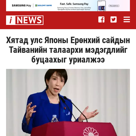
Хятад улс Японы Ерөнхий сайдын
Тайванийн талаархи мэдэгдлийг
буцаахыг уриалжээ