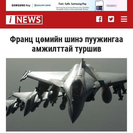
Франц цөмийн шинэ пуужингаа
амжилттай туршив