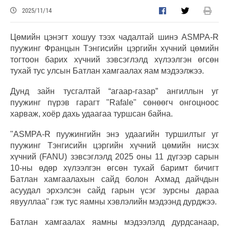
2025/11/14
Цөмийн цэнэгт хошуу тээх чадалтай шинэ ASMPA-R
пуужинг Францын Тэнгисийн цэргийн хүчний цөмийн
тогтоон барих хүчний зэвсэглэлд хүлээлгэн өгсөн
тухай тус улсын Батлан хамгаалах яам мэдээлжээ.
Дунд зайн тусгалтай “агаар-газар” ангиллын уг
пуужинг пүрэв гарагт "Rafale" сөнөөгч онгоцноос
харваж, хоёр дахь удаагаа туршсан байна.
"ASMPA-R пуужингийн энэ удаагийн туршилтыг уг
пуужинг Тэнгисийн цэргийн хүчний цөмийн нисэх
хүчний (FANU) зэвсэглэлд 2025 оны 11 дүгээр сарын
10-ны өдөр хүлээлгэн өгсөн тухай баримт бичигт
Батлан хамгаалахын сайд болон Ахмад дайчдын
асуудал эрхэлсэн сайд гарын үсэг зурсны дараа
явууллаа" гэж тус яамны хэвлэлийн мэдээнд дурджээ.
Батлан хамгаалах яамны мэдээлэлд дурдсанаар,