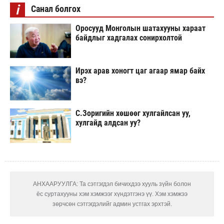
i
Санал болгох
Оросууд Монголын шатахууны хараат
байдлыг хадгалах сонирхолтой
Ирэх арав хоногт цаг агаар ямар байх
вэ?
С.Зоригийн хөшөөг хулгайлсан уу,
хулгайд алдсан уу?
АНХААРУУЛГА: Та сэтгэгдэл бичихдээ хууль зүйн болон
ёс суртахууны хэм хэмжээг хүндэтгэнэ үү. Хэм хэмжээ
зөрчсөн сэтгэгдэлийг админ устгах эрхтэй.