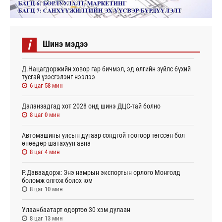
i
Шинэ мэдээ
Д.Нацагдоржийн ховор гар бичмэл, эд өлгийн зүйлс бүхий
тусгай үзэсгэлэнг нээлээ
6 цаг 58 мин
Даланзадгад хот 2028 онд шинэ ДЦС-тай болно
8 цаг 0 мин
Автомашины улсын дугаар сондгой тоогоор төгссөн бол
өнөөдөр шатахуун авна
8 цаг 4 мин
Р.Даваадорж: Энэ намрын экспортын орлого Монголд
боломж олгож болох юм
8 цаг 10 мин
Улаанбаатарт өдөртөө 30 хэм дулаан
8 цаг 13 мин