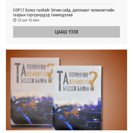
СОР17 болох талбайг Элчин сайд, дипломат төлөөлөгчийн
газрын тэргүүнүүдэд танилцуулав
23 цаг 42 мин
ЦААШ ҮЗЭХ