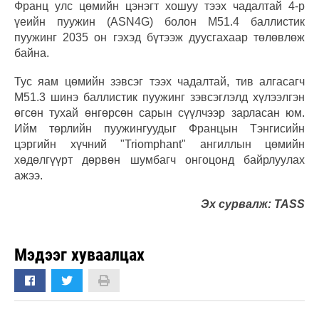
Франц улс цөмийн цэнэгт хошуу тээх чадалтай 4-р
үеийн пуужин (ASN4G) болон M51.4 баллистик
пуужинг 2035 он гэхэд бүтээж дуусгахаар төлөвлөж
байна.
Тус яам цөмийн зэвсэг тээх чадалтай, тив алгасагч
M51.3 шинэ баллистик пуужинг зэвсэглэлд хүлээлгэн
өгсөн тухай өнгөрсөн сарын сүүлчээр зарласан юм.
Ийм төрлийн пуужингуудыг Францын Тэнгисийн
цэргийн хүчний "Triomphant" ангиллын цөмийн
хөдөлгүүрт дөрвөн шумбагч онгоцонд байрлуулах
ажээ.
Эх сурвалж: TASS
Мэдээг хуваалцах