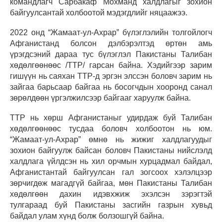
командлагч Сарбакаф Мохманд халдлагыг зохион
байгуулсантай холбоотой мэдэгдлийг няцаажээ.
2022 онд “Жамаат-ул-Ахрар” бүлэглэлийн толгойлогч
Афганистанд болсон дэлбэрэлтэд өртөн амь
үрэгдсэний дараа тус бүлэглэл Пакистаны Талибан
хөдөлгөөнөөс /TTP/ гарсан байна. Хэдийгээр зарим
гишүүн нь саяхан TTP-д эргэн элссэн боловч зарим нь
зайгаа барьсаар байгаа нь босогчдын хооронд санал
зөрөлдөөн үргэлжилсээр байгааг харуулж байна.
TTP нь хөрш Афганистаныг удирдаж буй Талибан
хөдөлгөөнөөс тусдаа боловч холбоотон нь юм.
“Жамаат-ул-Ахрар” өмнө нь жижиг халдлагуудыг
зохион байгуулж байсан боловч Пакистаны нийслэлд
халдлага үйлдсэн нь хил орчмын хурцадмал байдал,
Афганистантай байгуулсан гал зогсоох хэлэлцээр
зөрчигдөж магадгүй байгаа, мөн Пакистаны Талибан
хөдөлгөөн дахин идэвхжиж эхэлсэн зэрэгтэй
тулгараад буй Пакистаны засгийн газрын хувьд
байдал улам хүнд болж болзошгүй байна.