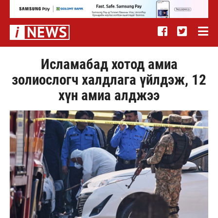
Исламабад хотод амиа
золиослогч халдлага үйлдэж, 12
хүн амиа алджээ