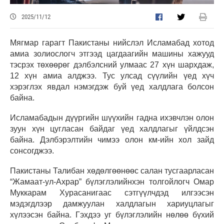
2025/11/12
Мягмар гарагт Пакистаны нийслэл Исламабад хотод
амиа золиослогч этгээд цагдаагийн машины хажууд
тэсрэх төхөөрөг дэлбэлсний улмаас 27 хүн шархдаж,
12 хүн амиа алджээ. Тус улсад сүүлийн үед хүч
хэрэглэх явдал нэмэгдэж буй үед халдлага болсон
байна.
Исламабадын дүүргийн шүүхийн гадна ихэвчлэн олон
зуун хүн цугласан байдаг үед халдлагыг үйлдсэн
байна. Дэлбэрэлтийн чимээ олон км-ийн хол зайд
сонсогджээ.
Пакистаны Талибан хөдөлгөөнөөс салан тусгаарласан
“Жамаат-ул-Ахрар” бүлэглэлийнхэн толгойлогч Омар
Муккарам Хурасанигаас сэтгүүлчдэд илгээсэн
мэдэгдлээр дамжуулан халдлагын хариуцлагыг
хүлээсэн байна. Гэхдээ уг бүлэглэлийн нөлөө бүхий