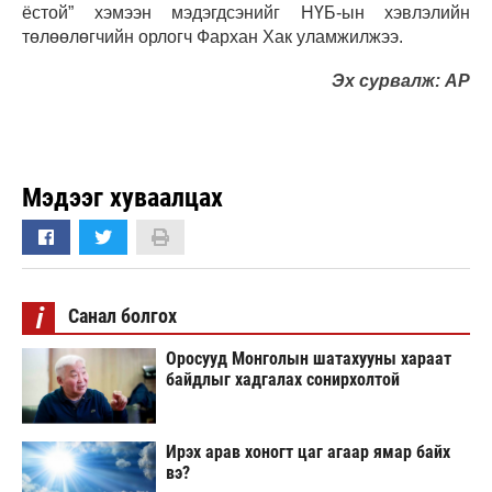
ёстой” хэмээн мэдэгдсэнийг НҮБ-ын хэвлэлийн
төлөөлөгчийн орлогч Фархан Хак уламжилжээ.
Эх сурвалж: AP
Мэдээг хуваалцах
i
Санал болгох
Оросууд Монголын шатахууны хараат
байдлыг хадгалах сонирхолтой
Ирэх арав хоногт цаг агаар ямар байх
вэ?