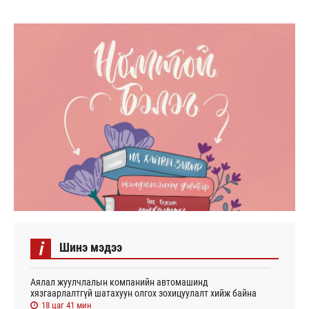
i
Шинэ мэдээ
Аялал жуулчлалын компанийн автомашинд
хязгаарлалтгүй шатахуун олгох зохицуулалт хийж байна
18 цаг 41 мин