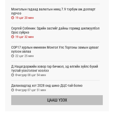
Монголын гадаад валютын нөөц 7.9 тэрбум ам.долларт
хүрчээ
19 цаг 20 мин
Сергей Собянин: Эдийн засгийг дайны горимд шилжүүлбэл
Орос сүйрнэ
19 цаг 32 мин
COP17 хурлын өмнөхөн Монгол Улс Торгоны замын цувааг
хүлээн авлаа
22 цаг 25 мин
Д.Нацагдоржийн ховор гар бичмэл, эд өлгийн зүйлс бүхий
тусгай үзэсгэлэнг нээлээ
Өчигдөр 08 цаг 54 мин
Даланзадгад хот 2028 онд шинэ ДЦС-тай болно
Өчигдөр 07 цаг 51 мин
ЦААШ ҮЗЭХ