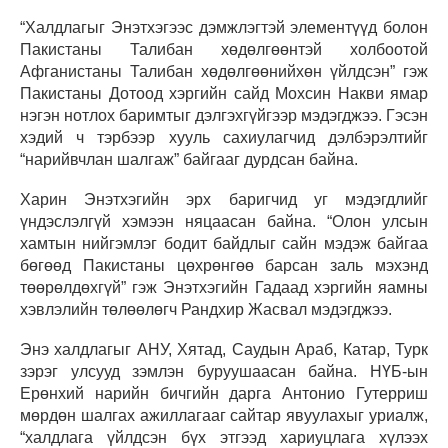
“Халдлагыг Энэтхэгээс дэмжлэгтэй элементүүд болон
Пакистаны Талибан хөдөлгөөнтэй холбоотой
Афганистаны Талибан хөдөлгөөнийхөн үйлдсэн” гэж
Пакистаны Дотоод хэргийн сайд Мохсин Накви ямар
нэгэн нотлох баримтыг дэлгэхгүйгээр мэдэгджээ. Гэсэн
хэдий ч тэрбээр хууль сахиулагчид дэлбэрэлтийг
“нарийвчлан шалгаж” байгааг дурдсан байна.
Харин Энэтхэгийн эрх баригчид уг мэдэгдлийг
үндэслэлгүй хэмээн няцаасан байна. “Олон улсын
хамтын нийгэмлэг бодит байдлыг сайн мэдэж байгаа
бөгөөд Пакистаны цөхрөнгөө барсан заль мэхэнд
төөрөлдөхгүй” гэж Энэтхэгийн Гадаад хэргийн яамны
хэвлэлийн төлөөлөгч Рандхир Жасвал мэдэгджээ.
Энэ халдлагыг АНУ, Хятад, Саудын Араб, Катар, Турк
зэрэг улсууд зэмлэн буруушаасан байна. НҮБ-ын
Ерөнхий нарийн бичгийн дарга Антонио Гутерриш
мөрдөн шалгах ажиллагааг сайтар явуулахыг уриалж,
“халдлага үйлдсэн бүх этгээд хариуцлага хүлээх