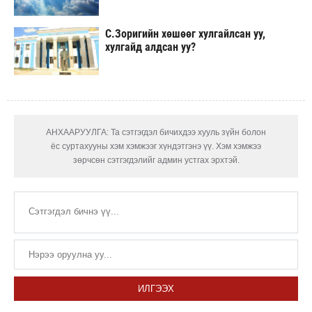
С.Зоригийн хөшөөг хулгайлсан уу,
хулгайд алдсан уу?
АНХААРУУЛГА: Та сэтгэгдэл бичихдээ хууль зүйн болон
ёс суртахууны хэм хэмжээг хүндэтгэнэ үү. Хэм хэмжээ
зөрчсөн сэтгэгдэлийг админ устгах эрхтэй.
ИЛГЭЭХ