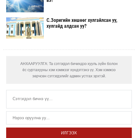
вэ?
С.Зоригийн хөшөөг хулгайлсан уу,
хулгайд алдсан уу?
АНХААРУУЛГА: Та сэтгэгдэл бичихдээ хууль зүйн болон
ёс суртахууны хэм хэмжээг хүндэтгэнэ үү. Хэм хэмжээ
зөрчсөн сэтгэгдэлийг админ устгах эрхтэй.
ИЛГЭЭХ