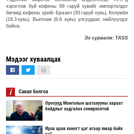
хэрэглэж буй кофены 99 гаруй хувийг импортолдог
бөгөөд кофены үрийг Бразил (30 гаруй хувь), Колумби
(18.3 хувь), Вьетнам (6.6 хувь) улсуудаас нийлүүлдэг
байна.
Эх сурвалж: TASS
Мэдээг хуваалцах
i
Санал болгох
Оросууд Монголын шатахууны хараат
байдлыг хадгалах сонирхолтой
Ирэх арав хоногт цаг агаар ямар байх