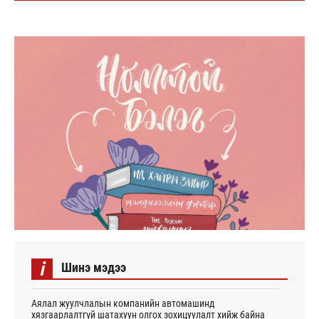
i
Шинэ мэдээ
Аялал жуулчлалын компанийн автомашинд
хязгаарлалтгүй шатахуун олгох зохицуулалт хийж байна