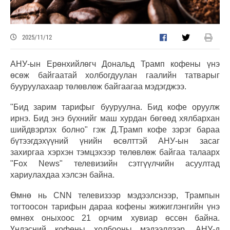
2025/11/12
АНУ-ын Ерөнхийлөгч Дональд Трамп кофены үнэ
өсөж байгаатай холбогдуулан гаалийн татварыг
бууруулахаар төлөвлөж байгаагаа мэдэгджээ.
"Бид зарим тарифыг бууруулна. Бид кофе оруулж
ирнэ. Бид энэ бүхнийг маш хурдан бөгөөд хялбархан
шийдвэрлэх болно" гэж Д.Трамп кофе зэрэг бараа
бүтээгдэхүүний үнийн өсөлттэй АНУ-ын засаг
захиргаа хэрхэн тэмцэхээр төлөвлөж байгаа талаарх
"Fox News" телевизийн сэтгүүлчийн асуултад
хариулахдаа хэлсэн байна.
Өмнө нь CNN телевизээр мэдээлснээр, Трампын
тогтоосон тарифын дараа кофены жижиглэнгийн үнэ
өмнөх оныхоос 21 орчим хувиар өссөн байна.
Үндэсний кофены холбооны мэдээллээр, АНУ-д