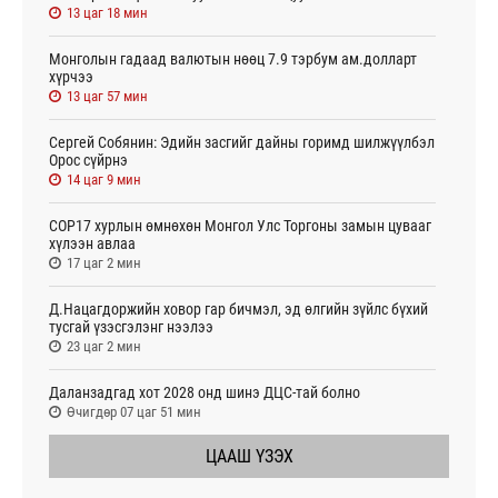
13 цаг 18 мин
Монголын гадаад валютын нөөц 7.9 тэрбум ам.долларт
хүрчээ
13 цаг 57 мин
Сергей Собянин: Эдийн засгийг дайны горимд шилжүүлбэл
Орос сүйрнэ
14 цаг 9 мин
COP17 хурлын өмнөхөн Монгол Улс Торгоны замын цувааг
хүлээн авлаа
17 цаг 2 мин
Д.Нацагдоржийн ховор гар бичмэл, эд өлгийн зүйлс бүхий
тусгай үзэсгэлэнг нээлээ
23 цаг 2 мин
Даланзадгад хот 2028 онд шинэ ДЦС-тай болно
Өчигдөр 07 цаг 51 мин
ЦААШ ҮЗЭХ