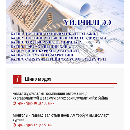
i
Шинэ мэдээ
Аялал жуулчлалын компанийн автомашинд
хязгаарлалтгүй шатахуун олгох зохицуулалт хийж байна
Уржигдар 18 цаг 38 мин
Монголын гадаад валютын нөөц 7.9 тэрбум ам.долларт
хүрчээ
Уржигдар 17 цаг 59 мин