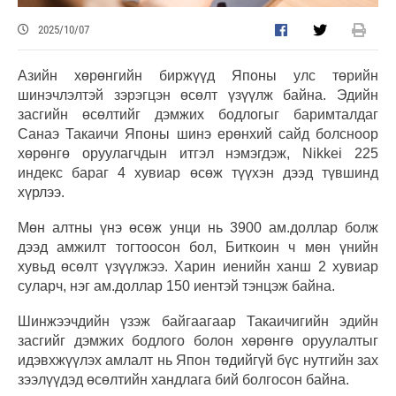
2025/10/07
Азийн хөрөнгийн биржүүд Японы улс төрийн
шинэчлэлтэй зэрэгцэн өсөлт үзүүлж байна. Эдийн
засгийн өсөлтийг дэмжих бодлогыг баримталдаг
Санаэ Такаичи Японы шинэ ерөнхий сайд болсноор
хөрөнгө оруулагчдын итгэл нэмэгдэж, Nikkei 225
индекс бараг 4 хувиар өсөж түүхэн дээд түвшинд
хүрлээ.
Мөн алтны үнэ өсөж унци нь 3900 ам.доллар болж
дээд амжилт тогтоосон бол, Биткоин ч мөн үнийн
хувьд өсөлт үзүүлжээ. Харин иенийн ханш 2 хувиар
суларч, нэг ам.доллар 150 иентэй тэнцэж байна.
Шинжээчдийн үзэж байгаагаар Такаичигийн эдийн
засгийг дэмжих бодлого болон хөрөнгө оруулалтыг
идэвхжүүлэх амлалт нь Япон төдийгүй бүс нутгийн зах
зээлүүдэд өсөлтийн хандлага бий болгосон байна.