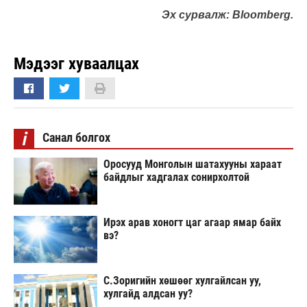
Эх сурвалж: Bloomberg.
Мэдээг хуваалцах
i
Санал болгох
Оросууд Монголын шатахууны хараат
байдлыг хадгалах сонирхолтой
Ирэх арав хоногт цаг агаар ямар байх
вэ?
С.Зоригийн хөшөөг хулгайлсан уу,
хулгайд алдсан уу?