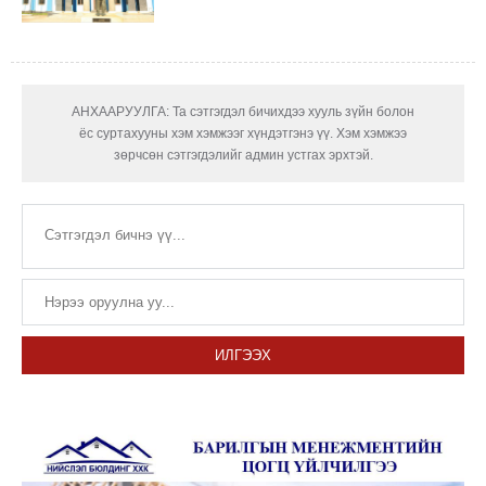
АНХААРУУЛГА: Та сэтгэгдэл бичихдээ хууль зүйн болон
ёс суртахууны хэм хэмжээг хүндэтгэнэ үү. Хэм хэмжээ
зөрчсөн сэтгэгдэлийг админ устгах эрхтэй.
ИЛГЭЭХ