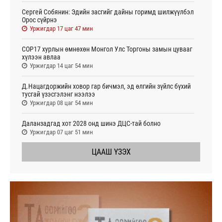
Сергей Собянин: Эдийн засгийг дайны горимд шилжүүлбэл
Орос сүйрнэ
Уржигдар 17 цаг 47 мин
COP17 хурлын өмнөхөн Монгол Улс Торгоны замын цувааг
хүлээн авлаа
Уржигдар 14 цаг 54 мин
Д.Нацагдоржийн ховор гар бичмэл, эд өлгийн зүйлс бүхий
тусгай үзэсгэлэнг нээлээ
Уржигдар 08 цаг 54 мин
Даланзадгад хот 2028 онд шинэ ДЦС-тай болно
Уржигдар 07 цаг 51 мин
ЦААШ ҮЗЭХ