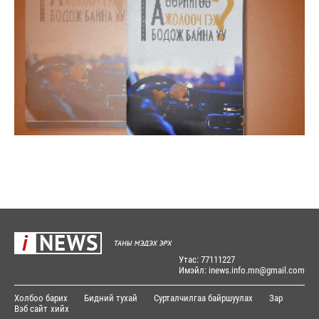
Утас: 77111227
Имэйл: inews.info.mn@gmail.com
Холбоо барих
Бидний тухай
Сурталчилгаа байршуулах
Зар
Вэб сайт
хийх