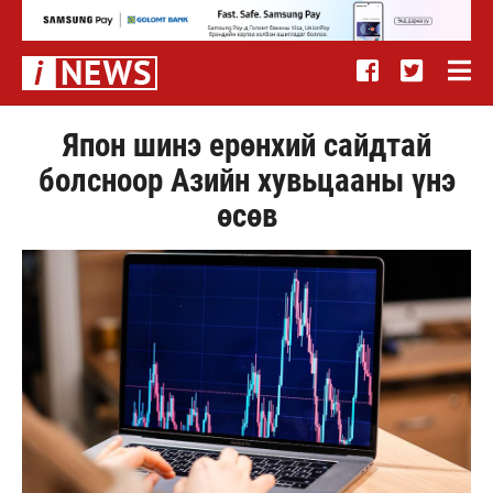
Япон шинэ ерөнхий сайдтай
болсноор Азийн хувьцааны үнэ
өсөв