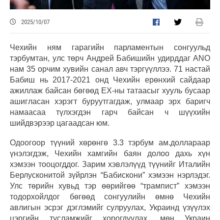
2025/10/07
Чехийн ням гарагийн парламентын сонгуульд
тэрбумтан, улс төрч Андрей Бабишийн удирддаг ANO
нам 35 орчим хувийн санал авч тэргүүллээ. 71 настай
Бабиш нь 2017-2021 онд Чехийн ерөнхий сайдаар
ажиллаж байсан бөгөөд ЕХ-ны татаасыг хууль бусаар
ашигласан хэрэгт буруутгагдаж, улмаар эрх баригч
намаасаа түлхэгдэн гарч байсан ч шүүхийн
шийдвэрээр цагаадсан юм.
Одоогоор түүний хөрөнгө 3.3 тэрбум ам.доллараар
үнэлэгдэж, Чехийн хамгийн баян долоо дахь хүн
хэмээн тооцогддог. Зарим хэвлэлүүд түүнийг Италийн
Берлусконитой зүйрлэн “Бабискони” хэмээн нэрлэдэг.
Улс төрийн хувьд тэр өөрийгөө “трампист” хэмээн
тодорхойлдог бөгөөд сонгуулийн өмнө Чехийн
авлигын эсрэг дэглэмийг сулруулах, Украинд үзүүлэх
цэргийн тусламжийг хорогдуулах, мөн Украин