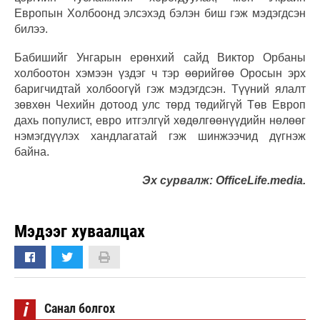
Европын Холбоонд элсэхэд бэлэн биш гэж мэдэгдсэн
билээ.
Бабишийг Унгарын ерөнхий сайд Виктор Орбаны
холбоотон хэмээн үздэг ч тэр өөрийгөө Оросын эрх
баригчидтай холбоогүй гэж мэдэгдсэн. Түүний ялалт
зөвхөн Чехийн дотоод улс төрд төдийгүй Төв Европ
дахь популист, евро итгэлгүй хөдөлгөөнүүдийн нөлөөг
нэмэгдүүлэх хандлагатай гэж шинжээчид дүгнэж
байна.
Эх сурвалж: OfficeLife.media.
Мэдээг хуваалцах
i
Санал болгох