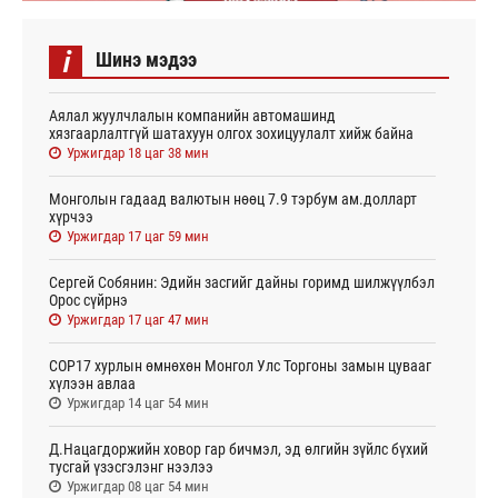
i
Шинэ мэдээ
Аялал жуулчлалын компанийн автомашинд
хязгаарлалтгүй шатахуун олгох зохицуулалт хийж байна
Уржигдар 18 цаг 38 мин
Монголын гадаад валютын нөөц 7.9 тэрбум ам.долларт
хүрчээ
Уржигдар 17 цаг 59 мин
Сергей Собянин: Эдийн засгийг дайны горимд шилжүүлбэл
Орос сүйрнэ
Уржигдар 17 цаг 47 мин
COP17 хурлын өмнөхөн Монгол Улс Торгоны замын цувааг
хүлээн авлаа
Уржигдар 14 цаг 54 мин
Д.Нацагдоржийн ховор гар бичмэл, эд өлгийн зүйлс бүхий
тусгай үзэсгэлэнг нээлээ
Уржигдар 08 цаг 54 мин