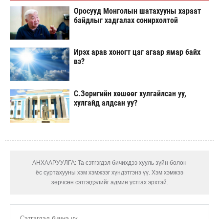
Оросууд Монголын шатахууны хараат
байдлыг хадгалах сонирхолтой
Ирэх арав хоногт цаг агаар ямар байх
вэ?
С.Зоригийн хөшөөг хулгайлсан уу,
хулгайд алдсан уу?
АНХААРУУЛГА: Та сэтгэгдэл бичихдээ хууль зүйн болон
ёс суртахууны хэм хэмжээг хүндэтгэнэ үү. Хэм хэмжээ
зөрчсөн сэтгэгдэлийг админ устгах эрхтэй.