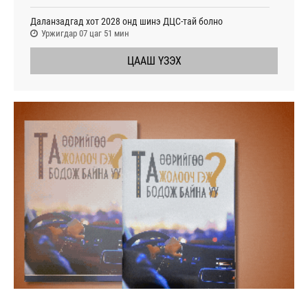
Даланзадгад хот 2028 онд шинэ ДЦС-тай болно
Уржигдар 07 цаг 51 мин
ЦААШ ҮЗЭХ