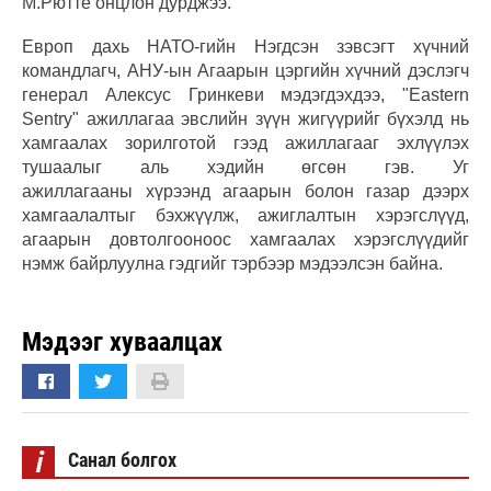
М.Рютте онцлон дурджээ.
Европ дахь НАТО-гийн Нэгдсэн зэвсэгт хүчний
командлагч, АНУ-ын Агаарын цэргийн хүчний дэслэгч
генерал Алексус Гринкеви мэдэгдэхдээ, "Eastern
Sentry" ажиллагаа эвслийн зүүн жигүүрийг бүхэлд нь
хамгаалах зорилготой гээд ажиллагааг эхлүүлэх
тушаалыг аль хэдийн өгсөн гэв. Уг
ажиллагааны хүрээнд агаарын болон газар дээрх
хамгаалалтыг бэхжүүлж, ажиглалтын хэрэгслүүд,
агаарын довтолгооноос хамгаалах хэрэгслүүдийг
нэмж байрлуулна гэдгийг тэрбээр мэдээлсэн байна.
Мэдээг хуваалцах
i
Санал болгох