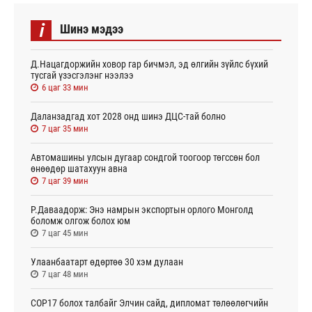
i
Шинэ мэдээ
Д.Нацагдоржийн ховор гар бичмэл, эд өлгийн зүйлс бүхий
тусгай үзэсгэлэнг нээлээ
6 цаг 33 мин
Даланзадгад хот 2028 онд шинэ ДЦС-тай болно
7 цаг 35 мин
Автомашины улсын дугаар сондгой тоогоор төгссөн бол
өнөөдөр шатахуун авна
7 цаг 39 мин
Р.Даваадорж: Энэ намрын экспортын орлого Монголд
боломж олгож болох юм
7 цаг 45 мин
Улаанбаатарт өдөртөө 30 хэм дулаан
7 цаг 48 мин
СОР17 болох талбайг Элчин сайд, дипломат төлөөлөгчийн