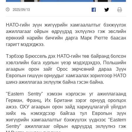
2025/09/13
НАТО-гийн зүүн жигүүрийн хамгаалалтыг бэхжүүлэх
ажиллагааг ойрын өдрүүдэд эхлүүлнэ гэж эвслийн
ерөнхий нарийн бичгийн дарга Марк Рютте баасан
гаригт мэдэгджээ.
Тэрбээр Брюссель дэх НАТО-гийн төв байранд болсон
хэвлэлийн бага хурлын үеэр мэдэгдэхдээ, Польшийн
агаарын орон зайг Орос зөрчсөний дараа Зүүн
Европын гишүүн орнуудыг хамгаалах зорилгоор НАТО
шинэ ажиллагаа эхлүүлж байна гэсэн байна.
"Eastern Sentry" хэмээн нэрлэсэн уг ажиллагаанд
Герман, Франц, Их Британи зэрэг орнууд оролцох
ажээ. ОХУ агаарын орон зайд хариуцлагагүй үйлдэл
хийх нь нэмэгдсээр байгаа тул Европын зүүн
жигүүрийн хамгаалалтыг бэхжүүлэх үүднээс "Eastern
Sentry" ажиллагааг ойрын өдрүүдэд эхлүүлнэ гэж