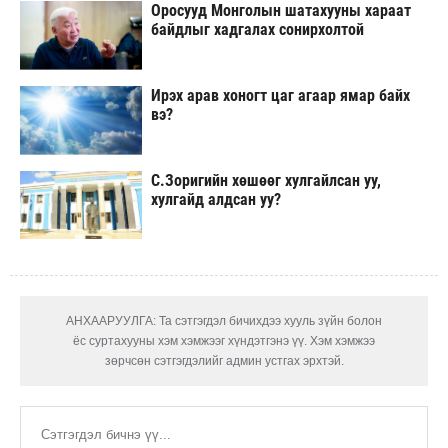
Оросууд Монголын шатахууны хараат
байдлыг хадгалах сонирхолтой
Ирэх арав хоногт цаг агаар ямар байх
вэ?
С.Зоригийн хөшөөг хулгайлсан уу,
хулгайд алдсан уу?
АНХААРУУЛГА: Та сэтгэгдэл бичихдээ хууль зүйн болон
ёс суртахууны хэм хэмжээг хүндэтгэнэ үү. Хэм хэмжээ
зөрчсөн сэтгэгдэлийг админ устгах эрхтэй.