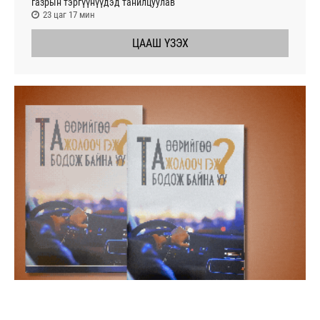
газрын тэргүүнүүдэд танилцуулав
23 цаг 17 мин
ЦААШ ҮЗЭХ