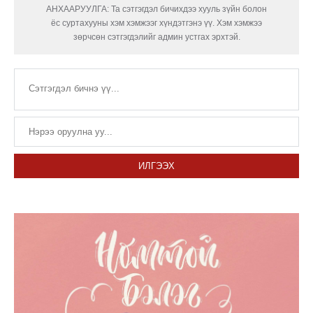
АНХААРУУЛГА: Та сэтгэгдэл бичихдээ хууль зүйн болон
ёс суртахууны хэм хэмжээг хүндэтгэнэ үү. Хэм хэмжээ
зөрчсөн сэтгэгдэлийг админ устгах эрхтэй.
ИЛГЭЭХ