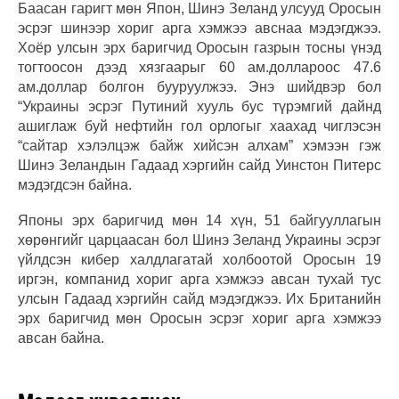
Баасан гаригт мөн Япон, Шинэ Зеланд улсууд Оросын
эсрэг шинээр хориг арга хэмжээ авснаа мэдэгджээ.
Хоёр улсын эрх баригчид Оросын газрын тосны үнэд
тогтоосон дээд хязгаарыг 60 ам.доллароос 47.6
ам.доллар болгон бууруулжээ. Энэ шийдвэр бол
“Украины эсрэг Путиний хууль бус түрэмгий дайнд
ашиглаж буй нефтийн гол орлогыг хаахад чиглэсэн
“сайтар хэлэлцэж байж хийсэн алхам” хэмээн гэж
Шинэ Зеландын Гадаад хэргийн сайд Уинстон Питерс
мэдэгдсэн байна.
Японы эрх баригчид мөн 14 хүн, 51 байгууллагын
хөрөнгийг царцаасан бол Шинэ Зеланд Украины эсрэг
үйлдсэн кибер халдлагатай холбоотой Оросын 19
иргэн, компанид хориг арга хэмжээ авсан тухай тус
улсын Гадаад хэргийн сайд мэдэгджээ. Их Британийн
эрх баригчид мөн Оросын эсрэг хориг арга хэмжээ
авсан байна.