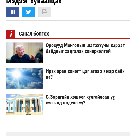
Мэдээг хуваалцах
i
Санал болгох
Оросууд Монголын шатахууны хараат
байдлыг хадгалах сонирхолтой
Ирэх арав хоногт цаг агаар ямар байх
вэ?
С.Зоригийн хөшөөг хулгайлсан уу,
хулгайд алдсан уу?