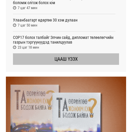
боломж олгож болох юм
7 цаг 47 мин
Улаанбаатарт өдөртөө 30 хэм дулаан
7 цаг 50 мин
СОР17 болох талбайг Элчин сайд, дипломат төлөөлөгчийн
газрын тэргүүнүүдэд танилцуулав
23 цаг 18 мин
ЦААШ ҮЗЭХ