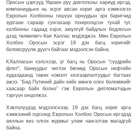
Оросын цэргүүд Украин руу довтолсны хариуд иргэд,
компаниудынх нь эсрэг авсан хориг арга хэмжээгээ
Европын Холбооны гишүүн орнуудын эрх баригчид
зургаан сараар сунгахаар тохиролцсон тухай тус
холбооны гадаад хэрэг, аюулгүй байдлын бодлогын
дээд төлөөлөгч Кая Каллас мэдэгджээ. М
өн Европын
Холбоо Оросын эсрэг 19 дэх багц хоригийг
боловсруулж дуусч байгааг мэдээлсэн байна.
К.Калласын хэлснээр, уг багц нь Оросын “сүүдрийн
флот”, банкуудыг чиглэх бөгөөд Оросын нефтийн
худалдаанд тавих нэмэлт хязгаарлалтуудыг багтаах
ажээ. "Бид Путиний дайн хийх мөнгө олох боломжийг
хаасаар байх болно" гэж Европын дипломатчдын
тэргүүн онцолжээ.
Хэвлэлүүдэд мэдээлснээр, 19 дэх багц хориг арга
хэмжээний хүрээнд Европын Холбоо Оросын иргэдэд
аяллын виз олгох журмыг улам чангатгаж магадгүй
байна.