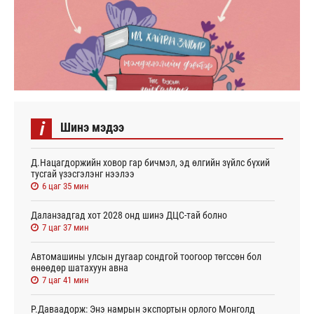
i
Шинэ мэдээ
Д.Нацагдоржийн ховор гар бичмэл, эд өлгийн зүйлс бүхий
тусгай үзэсгэлэнг нээлээ
6 цаг 35 мин
Даланзадгад хот 2028 онд шинэ ДЦС-тай болно
7 цаг 37 мин
Автомашины улсын дугаар сондгой тоогоор төгссөн бол
өнөөдөр шатахуун авна
7 цаг 41 мин
Р.Даваадорж: Энэ намрын экспортын орлого Монголд