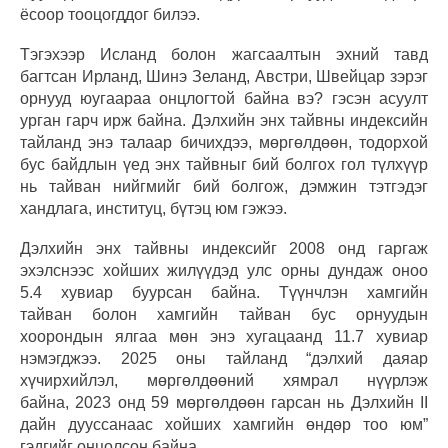
ёсоор тооцогддог билээ.
Тэгэхээр Исланд болон жагсаалтын эхний тавд
багтсан Ирланд, Шинэ Зеланд, Австри, Швейцар зэрэг
орнууд юугаараа онцлогтой байна вэ? гэсэн асуулт
урган гарч ирж байна. Дэлхийн энх тайвны индексийн
тайланд энэ талаар бичихдээ, мөргөлдөөн, тодорхой
бус байдлын үед энх тайвныг бий болгох гол түлхүүр
нь тайван нийгмийг бий болгож, дэмжин тэтгэдэг
хандлага, институц, бүтэц юм гэжээ.
Дэлхийн энх тайвны индексийг 2008 онд гаргаж
эхэлснээс хойших жилүүдэд улс орны дундаж оноо
5.4 хувиар буурсан байна. Түүнчлэн хамгийн
тайван болон хамгийн тайван бус орнуудын
хоорондын ялгаа мөн энэ хугацаанд 11.7 хувиар
нэмэгджээ. 2025 оны тайланд “дэлхий даяар
хүчирхийлэл, мөргөлдөөний хямрал нүүрлэж
байна, 2023 онд 59 мөргөлдөөн гарсан нь Дэлхийн II
дайн дууссанаас хойших хамгийн өндөр тоо юм”
гэдгийг онцолсон байна.