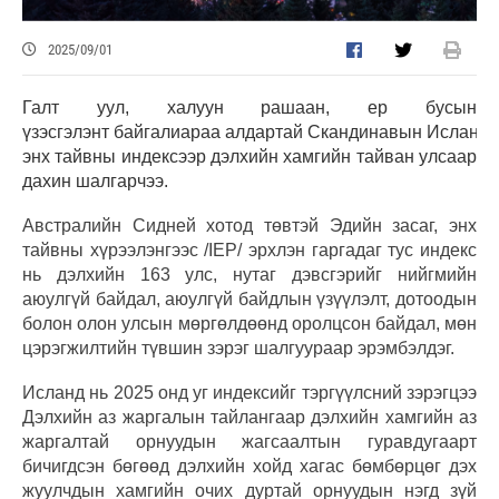
2025/09/01
Галт уул, халуун рашаан, ер бусын
үзэсгэлэнт байгалиараа алдартай Скандинавын Исланд 
энх тайвны индексээр дэлхийн хамгийн тайван улсаар
дахин шалгарчээ.
Австралийн Сидней хотод төвтэй Эдийн засаг, энх
тайвны хүрээлэнгээс /IEP/ эрхлэн гаргадаг тус индекс
нь дэлхийн 163 улс, нутаг дэвсгэрийг нийгмийн
аюулгүй байдал, аюулгүй байдлын үзүүлэлт, дотоодын
болон олон улсын мөргөлдөөнд оролцсон байдал, мөн
цэрэгжилтийн түвшин зэрэг шалгуураар эрэмбэлдэг.
Исланд нь 2025 онд уг индексийг тэргүүлсний зэрэгцээ
Дэлхийн аз жаргалын тайлангаар дэлхийн хамгийн аз
жаргалтай орнуудын жагсаалтын гуравдугаарт
бичигдсэн бөгөөд дэлхийн хойд хагас бөмбөрцөг дэх
жуулчдын хамгийн очих дуртай орнуудын нэгд зүй