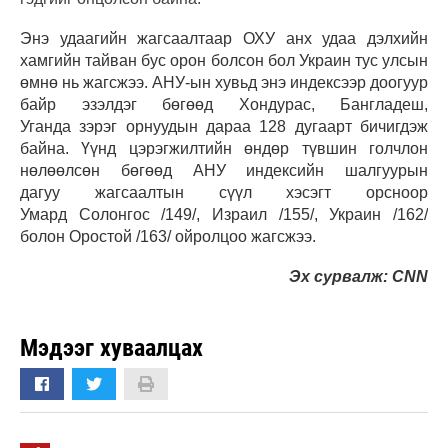
Энэ удаагийн жагсаалтаар ОХУ анх удаа дэлхийн
хамгийн тайван бус орон болсон бол Украин тус улсын
өмнө нь жагсжээ. АНУ-ын хувьд энэ индексээр доогуур
байр эзэлдэг бөгөөд Хондурас, Бангладеш,
Уганда зэрэг орнуудын дараа 128 дугаарт бичигдэж
байна. Үүнд цэрэгжилтийн өндөр түвшин голчлон
нөлөөлсөн бөгөөд АНУ индексийн шалгуурын
дагуу жагсаалтын сүүл хэсэгт орсноор
Умард Солонгос /149/, Израил /155/, Украин /162/
болон Оростой /163/ ойролцоо жагсжээ.
Эх сурвалж: CNN
Мэдээг хуваалцах