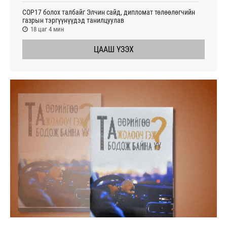
СОР17 болох талбайг Элчин сайд, дипломат төлөөлөгчийн
газрын тэргүүнүүдэд танилцуулав
18 цаг 4 мин
ЦААШ ҮЗЭХ