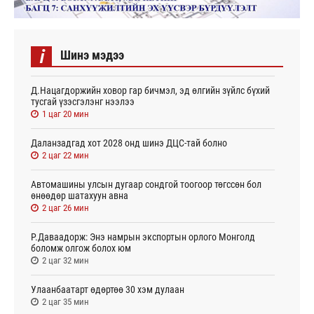
i
Шинэ мэдээ
Д.Нацагдоржийн ховор гар бичмэл, эд өлгийн зүйлс бүхий
тусгай үзэсгэлэнг нээлээ
1 цаг 20 мин
Даланзадгад хот 2028 онд шинэ ДЦС-тай болно
2 цаг 22 мин
Автомашины улсын дугаар сондгой тоогоор төгссөн бол
өнөөдөр шатахуун авна
2 цаг 26 мин
Р.Даваадорж: Энэ намрын экспортын орлого Монголд
боломж олгож болох юм
2 цаг 32 мин
Улаанбаатарт өдөртөө 30 хэм дулаан
2 цаг 35 мин