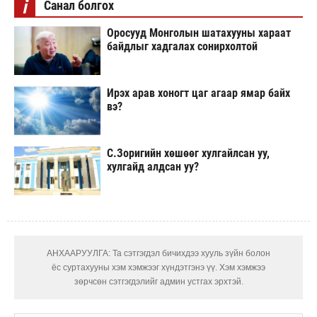
i
Санал болгох
Оросууд Монголын шатахууны хараат
байдлыг хадгалах сонирхолтой
Ирэх арав хоногт цаг агаар ямар байх
вэ?
С.Зоригийн хөшөөг хулгайлсан уу,
хулгайд алдсан уу?
АНХААРУУЛГА: Та сэтгэгдэл бичихдээ хууль зүйн болон
ёс суртахууны хэм хэмжээг хүндэтгэнэ үү. Хэм хэмжээ
зөрчсөн сэтгэгдэлийг админ устгах эрхтэй.