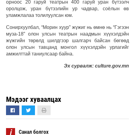
орноос 20 гаруй театрын 400 гаруй уран бүтээлч
оролцож, уран бүтээлийн ур чадвар, соёлын өв
уламжлалаа толилуулсан юм.
Сонирхуулбал, “Морин хуур” жүжиг нь өмнө нь “Гэгээн
муза-18” олон улсын театрын наадмын хүүхэлдэйн
жүжгийн төрөлд шилдгээр шалгарч байсан бөгөөд
олон улсын тавцанд монгол хүүхэлдэйн урлагийг
амжилттай таниулсаар байна.
Эх сурвалж: culture.gov.mn
Мэдээг хуваалцах
i
Санал болгох