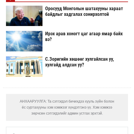
Оросууд Монголын шатахууны хараат
байдлыг хадгалах сонирхолтой
Ирэх арав хоногт цаг агаар ямар байх
вэ?
С.Зоригийн хөшөөг хулгайлсан уу,
хулгайд алдсан уу?
АНХААРУУЛГА: Та сэтгэгдэл бичихдээ хууль зүйн болон
ёс суртахууны хэм хэмжээг хүндэтгэнэ үү. Хэм хэмжээ
зөрчсөн сэтгэгдэлийг админ устгах эрхтэй.