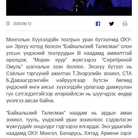
2025/06/13
Монголын Хүүхэлдэйн театрын уран бүтээлчид ОХУ-
ын Эрхүү хотод болсон “Байкальский Талисман” олон
улсын үндэсний театруудын III наадамд амжилттай
оролцож, “Морин хуур” жүжгээрээ “Серебреной
Омуль” шагналын эзэн боллоо. Энэхүү бүтээл нь
Соёлын тэргүүний ажилтан Т.Энэрэлийн зохиол, СТА
Б.Даваасүрэнгийн найруулгаар бүтсэн бөгөөд
үндэсний өнгө аясыг хүүхэлдэйн урлагаар дамжуулан
гүн сэтгэгдэлтэйгээр илэрхийлсэн нь шүүгчдээс өндөр
үнэлгээ авсан байна.
“Байкальский Талисман” наадам нь ардын аман
зохиол, тууль, үндэсний уран зохиолоос сэдэвлэсэн
жүжгүүдийг онцолдог гэдгээрээ ялгардаг. Энэ удаагийн
наадамд ОХУ, Монгол, Беларусь, Хятад, Армени зэрэг