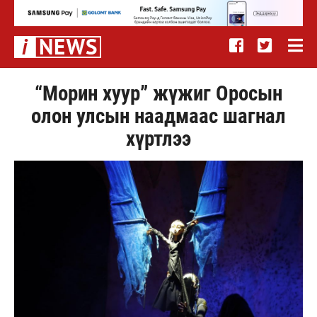
“Морин хуур” жүжиг Оросын
олон улсын наадмаас шагнал
хүртлээ