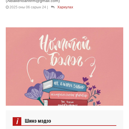
(Albakerloanfirm@gmail.com)
2025 оны 06 сарын 24
|
Хариулах
i
Шинэ мэдээ