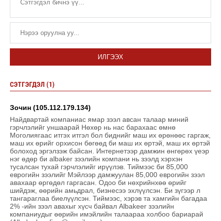
ИЛГЭЭХ
СЭТГЭГДЭЛ (1)
Зочин (105.112.179.134)
Найдвартай компаниас ямар зээл авсан талаар миний
гэрчлэлийг уншаарай Нөхөр нь нас барахаас өмнө
Моголиягаас итгэх итгэл бол биднийг маш их өрөнөөс гаргаж,
маш их өрийг орхисон бөгөөд би маш их өртэй, маш их өртэй
болоход эргэлзэж байсан. Интернетээр дамжин өнгөрөх үеэр
нэг өдөр би albaker зээлийн компани нь зээлд хэрхэн
тусалсан тухай гэрчлэлийг ирүүлэв. Тиймээс би 85,000
еврогийн зээлийг Мэйлээр дамжуулан 85,000 еврогийн зээл
авахаар өргөдөл гаргасан. Одоо би нөхрийнхөө өрийг
шийдэж, өөрийн амьдрал, бизнесээ эхлүүлсэн. Би зүгээр л
тангараглаа биелүүлсэн. Тиймээс, хэрэв та хамгийн багадаа
2% -ийн зээл авахыг хүсч байвал Albakeer зээлийн
компаниудыг өөрийн имэйлийн талаараа холбоо бариарай