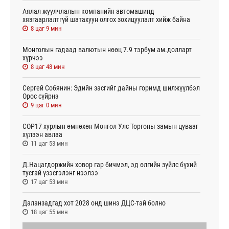
Аялал жуулчлалын компанийн автомашинд
хязгаарлалтгүй шатахуун олгох зохицуулалт хийж байна
8 цаг 9 мин
Монголын гадаад валютын нөөц 7.9 тэрбум ам.долларт
хүрчээ
8 цаг 48 мин
Сергей Собянин: Эдийн засгийг дайны горимд шилжүүлбэл
Орос сүйрнэ
9 цаг 0 мин
COP17 хурлын өмнөхөн Монгол Улс Торгоны замын цувааг
хүлээн авлаа
11 цаг 53 мин
Д.Нацагдоржийн ховор гар бичмэл, эд өлгийн зүйлс бүхий
тусгай үзэсгэлэнг нээлээ
17 цаг 53 мин
Даланзадгад хот 2028 онд шинэ ДЦС-тай болно
18 цаг 55 мин