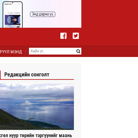
РҮҮЛ МЭНД
Редакцийн сонголт
сгөл нуур төрийн тэргүүнийг маань