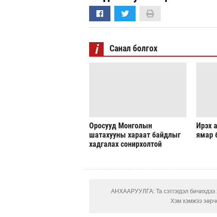
i
Санал болгох
Оросууд Монголын
Ирэх а
шатахууны хараат байдлыг
ямар 
хадгалах сонирхолтой
АНХААРУУЛГА: Та сэтгэгдэл бичихдээ х
Хэм хэмжээ зөрчс