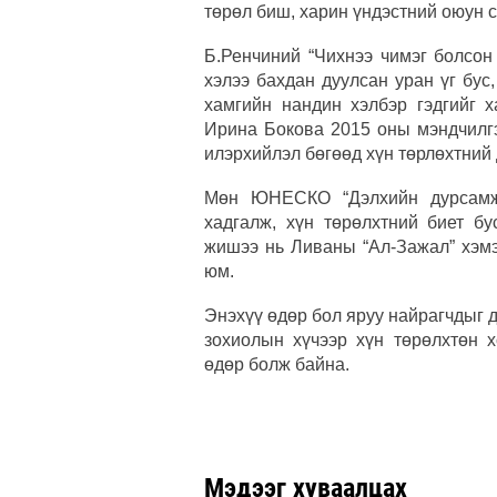
төрөл биш, харин үндэстний оюун 
Б.Ренчиний “Чихнээ чимэг болсон 
хэлээ бахдан дуулсан уран үг бус
хамгийн нандин хэлбэр гэдгийг 
Ирина Бокова 2015 оны мэндчилгэ
илэрхийлэл бөгөөд хүн төрлөхтний
Мөн ЮНЕСКО “Дэлхийн дурсамж”
хадгалж, хүн төрөлхтний биет бу
жишээ нь Ливаны “Ал-Зажал” хэмэ
юм.
Энэхүү өдөр бол яруу найрагчдыг д
зохиолын хүчээр хүн төрөлхтөн 
өдөр болж байна.
Мэдээг хуваалцах