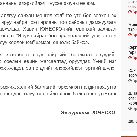
авто
санааны илэрхийлэл, түүхэн оюуны өв юм.
олго
Ур
аялгуу сайхан монгол хэл” гэх үгс бол зөвхөн эх
, яруу найраг хэл ярианы гоо сайхныг дамжуулагч
Монг
харуулдаг. Харин ЮНЕСКО-гийн ерөнхий захирал
тэрб
Ур
эндээ “Яруу найраг бол эрх чөлөөний үндсэн гол
 дуу хоолой юм” хэмээн онцолж байжээ.
Серг
гори
 хөтөлбөрт яруу найргийн баримтат өвүүдийг
Ур
с соёлын өвийн жагсаалтад оруулдаг. Үүний нэг
эх хүлцэл, эв нэгдлийг илэрхийлсэн эртний шүлэг
COP1
Торг
Ур
эмжих, хэлний баялагийг эрхэмлэн нандигнах, утга
Д.На
хоорондоо илүү гүн ойлголцох бололцоог дэмжих
өлги
нээл
Ур
Эх сурвалж: ЮНЕСКО.
Дала
болн
Ур