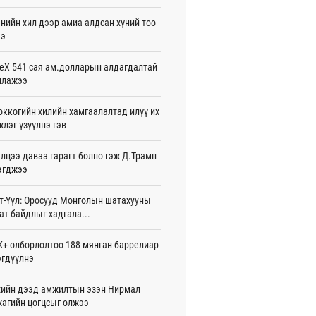
26-08-06
нийн хил дээр амиа алдсан хүний тоо
ээ
 Хасина Бангладешт эргэн ирэхээ
ав
26-08-06
eX 541 сая ам.долларын алдагдалтай
ллажээ
 нутагт жил бүр 500-700 толгой
агыг сэлгэн нутагшуулж байна
ккогийн хилийн хамгаалалтад илүү их
26-08-06
лэг үзүүлнэ гэв
всролын салбарын хөгжлийг дэмжих
лцээ даваа гарагт болно гэж Д.Трамп
 улсын хамтын ажиллагааны талаар
л солилцов
эгджээ
26-08-06
т-Үүл: Оросууд Монголын шатахууны
дугаар сард Сүхбаатар боомтоор
ат байдлыг хадгала...
17 тонн Аи-92 автобензин импортолжээ
26-08-06
+ олборлолтоо 188 мянган баррелиар
гдүүлнэ
лдагч Н.Амарзаяа: 32 хуудастай
н дэвтэр долоо хоногт л дүүрдэг
26-08-06
ийн дээд амжилтын эзэн Нирмал
агийн цогцсыг олжээ
д Фулбрайтын хөтөлбөрөөр 150 гаруй