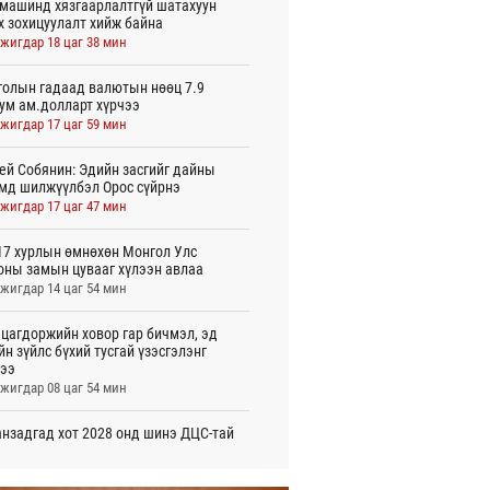
машинд хязгаарлалтгүй шатахуун
х зохицуулалт хийж байна
жигдар 18 цаг 38 мин
олын гадаад валютын нөөц 7.9
ум ам.долларт хүрчээ
жигдар 17 цаг 59 мин
ей Собянин: Эдийн засгийг дайны
мд шилжүүлбэл Орос сүйрнэ
жигдар 17 цаг 47 мин
7 хурлын өмнөхөн Монгол Улс
оны замын цувааг хүлээн авлаа
жигдар 14 цаг 54 мин
цагдоржийн ховор гар бичмэл, эд
йн зүйлс бүхий тусгай үзэсгэлэнг
ээ
жигдар 08 цаг 54 мин
нзадгад хот 2028 онд шинэ ДЦС-тай
о
жигдар 07 цаг 51 мин