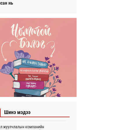
исан нь
Шинэ мэдээ
л жуулчлалын компанийн