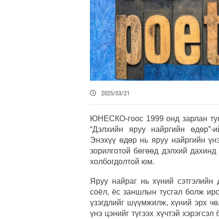
2025/03/21
ЮНЕСКО-гоос 1999 онд зарлан тун
“Дэлхийн яруу найргийн өдөр”-и
Энэхүү өдөр нь яруу найргийн үн
зорилготой бөгөөд дэлхий дахинд
холбогдолтой юм.
Яруу найраг нь хүний сэтгэлийн 
соёл, ёс заншлын тусгал болж ир
үзэгдлийг шүүмжилж, хүний эрх чөл
үнэ цэнийг түгээх хүчтэй хэрэгсэл