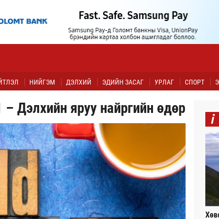
ЙТЛЭЛ
НИЙГЭМ
ДЭЛХИЙ
ЭДИЙН ЗАСАГ
УРЛАГ
СПОРТ
Э
 – Дэлхийн яруу найргийн өдөр
i
Хөв