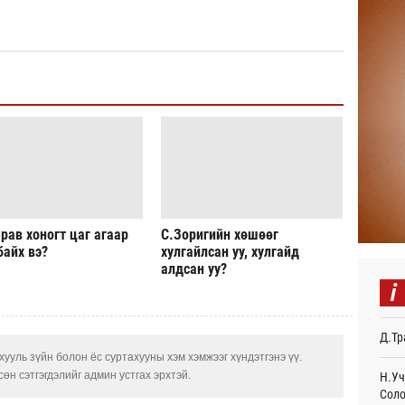
Авто
тоог
авна
Ур
Р.Да
орло
Ур
Улаа
Ур
СОР1
рав хоногт цаг агаар
С.Зоригийн хөшөөг
дипл
байх вэ?
хулгайлсан уу, хулгайд
тэрг
алдсан уу?
20
i
“Дүр
үзэс
Д.Тр
20
ууль зүйн болон ёс суртахууны хэм хэмжээг хүндэтгэнэ үү.
Энэ 
өн сэтгэгдэлийг админ устгах эрхтэй.
Н.Уч
505.
Соло
мянг