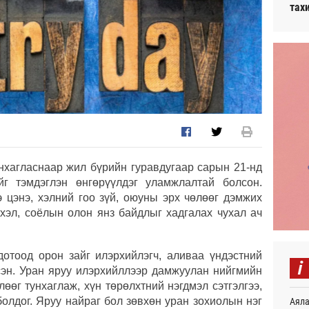
тах
хагласнаар жил бүрийн гуравдугаар сарын 21-нд
йг тэмдэглэн өнгөрүүлдэг уламжлалтай болсон.
э цэнэ, хэлний гоо зүй, оюуны эрх чөлөөг дэмжих
 хэл, соёлын олон янз байдлыг хадгалах чухал ач
дотоод орон зайг илэрхийлэгч, аливаа үндэстний
i
сэн. Уран яруу илэрхийллээр дамжуулан нийгмийн
өөг тунхаглаж, хүн төрөлхтний нэгдмэл сэтгэлгээ,
 болдог. Яруу найраг бол зөвхөн уран зохиолын нэг
Аяла