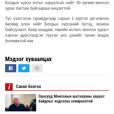
Богдын хүрээ хотыг харуулсан нийт 30 орчим монгол
зураг багтаж буйгаараа онцлогтой.
Тус үзэсгэлэн гуравдугаар сарын 1 хүртэл үргэлжлэх
бөгөөд олон нийт Богдын хүрээний бүтэц, зохион
байгуулалт, баяр наадам, төрийн ёслол, монгол зурагт
хэрхэн дүрслэгдсэн түүхэн үнэ цэнийг танин мэдэх
боломжтой юм.
Мэдээг хуваалцах
i
Санал болгох
Оросууд Монголын шатахууны хараат
байдлыг хадгалах сонирхолтой