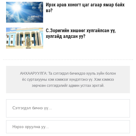
Ирэх арав хоногт цаг агаар ямар байх
вэ?
С.Зоригийн хөшөөг хулгайлсан уу,
хулгайд алдсан уу?
АНХААРУУЛГА: Та сэтгэгдэл бичихдээ хууль зүйн болон
ёс суртахууны хэм хэмжээг хүндэтгэнэ үү. Хэм хэмжээ
зөрчсөн сэтгэгдэлийг админ устгах эрхтэй.