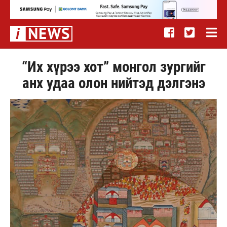
“Их хүрээ хот” монгол зургийг
анх удаа олон нийтэд дэлгэнэ