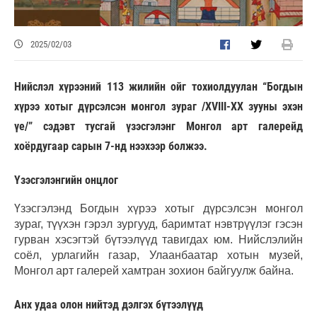
2025/02/03
Нийслэл хүрээний 113 жилийн ойг тохиолдуулан “Богдын
хүрээ хотыг дүрсэлсэн монгол зураг /XVIII-XX зууны эхэн
үе/” сэдэвт тусгай үзэсгэлэнг Монгол арт галерейд
хоёрдугаар сарын 7-нд нээхээр болжээ.
Үзэсгэлэнгийн онцлог
Үзэсгэлэнд Богдын хүрээ хотыг дүрсэлсэн монгол
зураг, түүхэн гэрэл зургууд, баримтат нэвтрүүлэг гэсэн
гурван хэсэгтэй бүтээлүүд тавигдах юм. Нийслэлийн
соёл, урлагийн газар, Улаанбаатар хотын музей,
Монгол арт галерей хамтран зохион байгуулж байна.
Анх удаа олон нийтэд дэлгэх бүтээлүүд