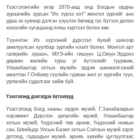
Үзэсгэлэнгийн үеэр 1870-аад онд Богдын ордны
зураачийн зурсан “Их хүрээ хот” монгол зургийг анх
удаа эх хувиар дэлгэн үзүүлэх бөгөөд тус бүтээл долоо
хоногийн хугацаанд олны хүртээл болох юм.
Түүнчлэн Их хүрээний дүрслэл бүхий шинээр
амилуулсан хуулбар зургийн нээлт болно. Монгол арт
галерейн зураач, МУЭ-ийн гишүүн Ц.Оюун-Эрдэнэ
дөрвөн жилийн турш уг бүтээлийг туурвиж,
Улаанбаатар хотын музейн эрдэм шинжилгээний
ажилтан Г.Очбаяр сүүлийн гурван жил уг зургийн түүх,
урлагийн судалгааг хийж буй.
Үзэсгэлэнд дэлгэгдэх бүтээлүүд
Үзэсгэлэнд Богд хааны ордон музей, Г.Занабазарын
нэрэмжит Дүрслэх урлагийн музей, Улаанбаатар
хотын музей, Үндэсний төв архив, Үндэсний номын
сан, Швейцар Улсын Базел хотын Соёлын музей зэрэг
дотоод, гадаадын музей, архив, хувийн цуглуулгаас