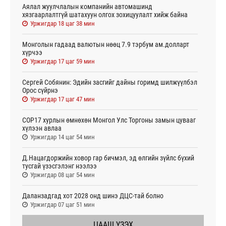
Аялал жуулчлалын компанийн автомашинд
хязгаарлалтгүй шатахуун олгох зохицуулалт хийж байна
Уржигдар 18 цаг 38 мин
Монголын гадаад валютын нөөц 7.9 тэрбум ам.долларт
хүрчээ
Уржигдар 17 цаг 59 мин
Сергей Собянин: Эдийн засгийг дайны горимд шилжүүлбэл
Орос сүйрнэ
Уржигдар 17 цаг 47 мин
COP17 хурлын өмнөхөн Монгол Улс Торгоны замын цувааг
хүлээн авлаа
Уржигдар 14 цаг 54 мин
Д.Нацагдоржийн ховор гар бичмэл, эд өлгийн зүйлс бүхий
тусгай үзэсгэлэнг нээлээ
Уржигдар 08 цаг 54 мин
Даланзадгад хот 2028 онд шинэ ДЦС-тай болно
Уржигдар 07 цаг 51 мин
ЦААШ ҮЗЭХ