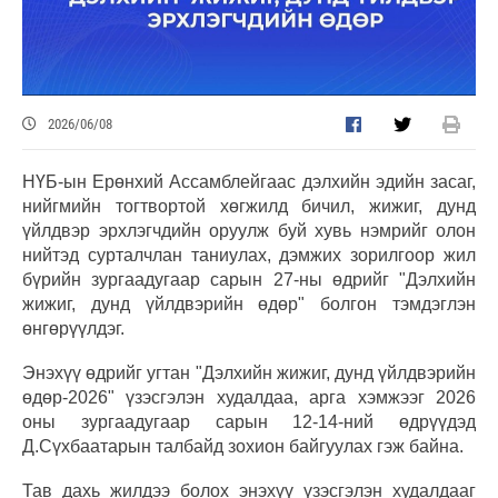
2026/06/08
НҮБ-ын Ерөнхий Ассамблейгаас дэлхийн эдийн засаг,
нийгмийн тогтвортой хөгжилд бичил, жижиг, дунд
үйлдвэр эрхлэгчдийн оруулж буй хувь нэмрийг олон
нийтэд сурталчлан таниулах, дэмжих зорилгоор жил
бүрийн зургаадугаар сарын 27-ны өдрийг "Дэлхийн
жижиг, дунд үйлдвэрийн өдөр" болгон тэмдэглэн
өнгөрүүлдэг.
Энэхүү өдрийг угтан "Дэлхийн жижиг, дунд үйлдвэрийн
өдөр-2026" үзэсгэлэн худалдаа, арга хэмжээг 2026
оны зургаадугаар сарын 12-14-ний өдрүүдэд
Д.Сүхбаатарын талбайд зохион байгуулах гэж байна.
Тав дахь жилдээ болох энэхүү үзэсгэлэн худалдааг