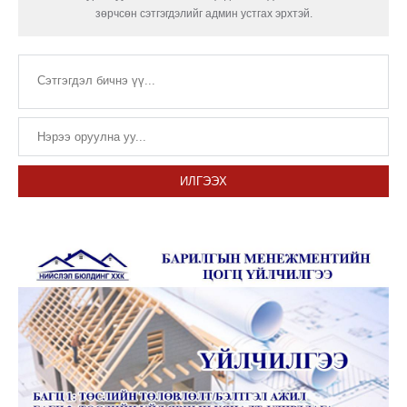
зөрчсөн сэтгэгдэлийг админ устгах эрхтэй.
ИЛГЭЭХ