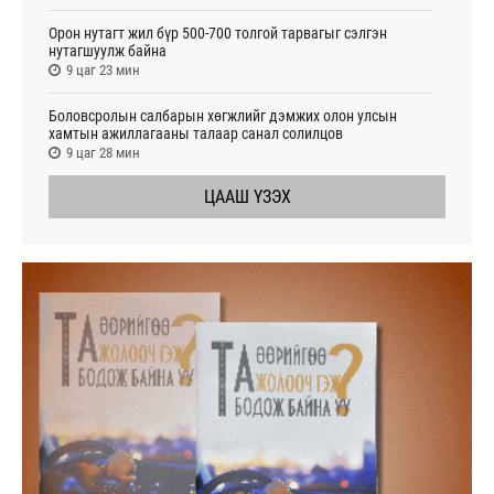
Орон нутагт жил бүр 500-700 толгой тарвагыг сэлгэн
нутагшуулж байна
9 цаг 23 мин
Боловсролын салбарын хөгжлийг дэмжих олон улсын
хамтын ажиллагааны талаар санал солилцов
9 цаг 28 мин
ЦААШ ҮЗЭХ