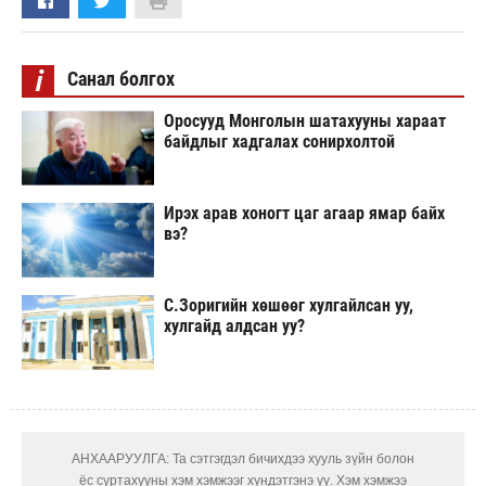
i
Санал болгох
Оросууд Монголын шатахууны хараат
байдлыг хадгалах сонирхолтой
Ирэх арав хоногт цаг агаар ямар байх
вэ?
С.Зоригийн хөшөөг хулгайлсан уу,
хулгайд алдсан уу?
АНХААРУУЛГА: Та сэтгэгдэл бичихдээ хууль зүйн болон
ёс суртахууны хэм хэмжээг хүндэтгэнэ үү. Хэм хэмжээ