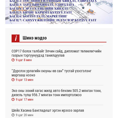
i
Шинэ мэдээ
СОР17 болох талбайг Элчин сайд, дипломат төлөөлөгчийн
газрын тэргүүнүүдэд танилцуулав
9 цаг 8 мин
“Дүрслэх урлагийн оюуны өв сан” тусгай үзэсгэлэнг
маргааш нээнэ
9 цаг 13 мин
Энэ оны эхний хагас жилд авто бензин 505.2 мянган тонн,
дизель түлш 956.7 мянган тонн импортолжээ
9 цаг 17 мин
Шейх Хасина Бангладешт эргэн ирэхээ зарлав
9 цаг 20 мин