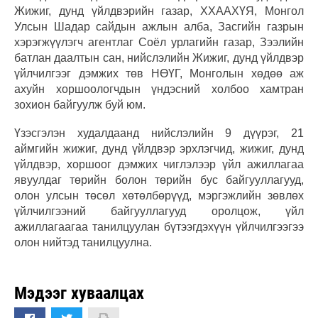
Жижиг, дунд үйлдвэрийн газар, ХХААХҮЯ, Монгол
Улсын Шадар сайдын ажлын алба, Засгийн газрын
хэрэгжүүлэгч агентлаг Соёл урлагийн газар, Зээлийн
батлан даалтын сан, нийслэлийн Жижиг, дунд үйлдвэр
үйлчилгээг дэмжих төв НӨҮГ, Монголын хөдөө аж
ахуйн хоршоологчдын үндэсний холбоо хамтран
зохион байгуулж буй юм.
Үзэсгэлэн худалдаанд нийслэлийн 9 дүүрэг, 21
аймгийн жижиг, дунд үйлдвэр эрхлэгчид, жижиг, дунд
үйлдвэр, хоршоог дэмжих чиглэлээр үйл ажиллагаа
явуулдаг төрийн болон төрийн бус байгууллагууд,
олон улсын төсөл хөтөлбөрүүд, мэргэжлийн зөвлөх
үйлчилгээний байгууллагууд оролцож, үйл
ажиллагаагаа танилцуулан бүтээгдэхүүн үйлчилгээгээ
олон нийтэд танилцуулна.
Мэдээг хуваалцах