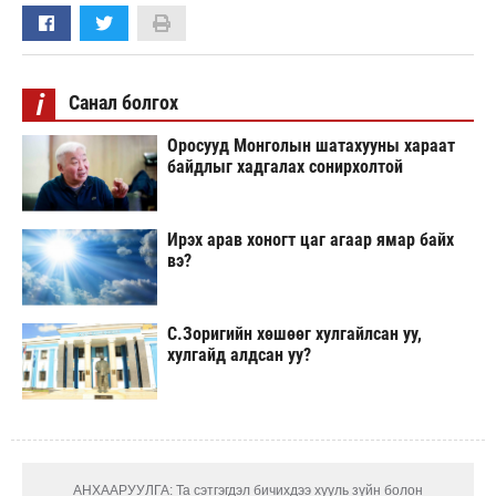
i
Санал болгох
Оросууд Монголын шатахууны хараат
байдлыг хадгалах сонирхолтой
Ирэх арав хоногт цаг агаар ямар байх
вэ?
С.Зоригийн хөшөөг хулгайлсан уу,
хулгайд алдсан уу?
АНХААРУУЛГА: Та сэтгэгдэл бичихдээ хууль зүйн болон