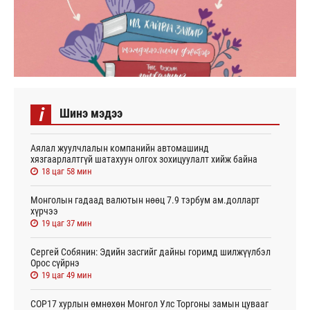
i
Шинэ мэдээ
Аялал жуулчлалын компанийн автомашинд
хязгаарлалтгүй шатахуун олгох зохицуулалт хийж байна
18 цаг 58 мин
Монголын гадаад валютын нөөц 7.9 тэрбум ам.долларт
хүрчээ
19 цаг 37 мин
Сергей Собянин: Эдийн засгийг дайны горимд шилжүүлбэл
Орос сүйрнэ
19 цаг 49 мин
COP17 хурлын өмнөхөн Монгол Улс Торгоны замын цувааг