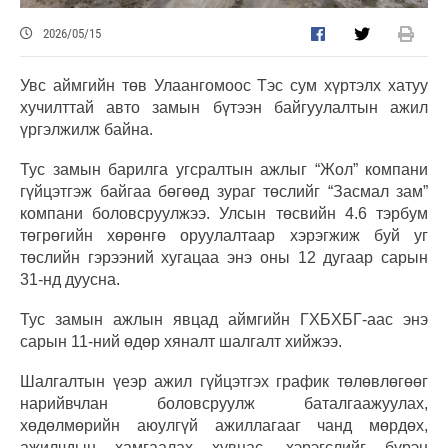
2026/05/15
Увс аймгийн төв Улаангомоос Тэс сум хүртэлх хатуу
хучилттай авто замын бүтээн байгуулалтын ажил
үргэлжилж байна.
Тус замын барилга угсралтын ажлыг “Жол” компани
гүйцэтгэж байгаа бөгөөд зураг төслийг “Засмал зам”
компани боловсруулжээ. Улсын төсвийн 4.6 тэрбум
төгрөгийн хөрөнгө оруулалтаар хэрэгжиж буй уг
төслийн гэрээний хугацаа энэ оны 12 дугаар сарын
31-нд дуусна.
Тус замын ажлын явцад аймгийн ГХБХБГ-аас энэ
сарын 11-ний өдөр хяналт шалгалт хийжээ.
Шалгалтын үеэр ажил гүйцэтгэх график төлөвлөгөөг
нарийвчлан боловсруулж баталгаажуулах,
хөдөлмөрийн аюулгүй ажиллагааг чанд мөрдөх,
ажилчдын хамгаалах хувцас, хэрэгслийг бүрэн