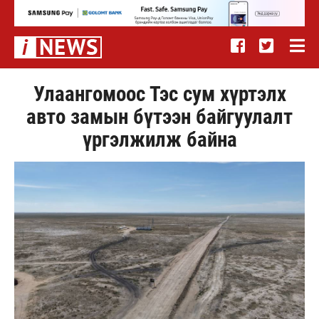
Улаангомоос Тэс сум хүртэлх
авто замын бүтээн байгуулалт
үргэлжилж байна