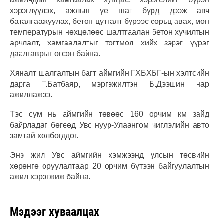
хэрэглүүлэх, ажлын үе шат бүрд дээж авч
баталгаажуулах, бетон цутгалт бүрээс сорьц авах, мөн
температурын нөхцөлөөс шалтгаалан бетон хучилтын
арчлалт, хамгаалалтыг тогтмол хийх зэрэг үүрэг
даалгаврыг өгсөн байна.
Хяналт шалгалтын багт аймгийн ГХБХБГ-ын хэлтсийн
дарга Т.Батбаяр, мэргэжилтэн Б.Дээшин нар
ажиллажээ.
Тэс сум нь аймгийн төвөөс 160 орчим км зайд
байрладаг бөгөөд Увс нуур-Улаангом чиглэлийн авто
замтай холбогддог.
Энэ жил Увс аймгийн хэмжээнд улсын төсвийн
хөрөнгө оруулалтаар 20 орчим бүтээн байгуулалтын
ажил хэрэгжиж байна.
Мэдээг хуваалцах