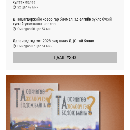
хүлээн авлаа
22 цаг 42 мин
Д.Нацагдоржийн ховор гар бичмэл, эд өлгийн зүйлс бүхий
тусгай үзэсгэлэнг нээлээ
Өчигдөр 08 цаг 54 мин
Даланзадгад хот 2028 онд шинэ ДЦС-тай болно
Өчигдөр 07 цаг 51 мин
ЦААШ ҮЗЭХ