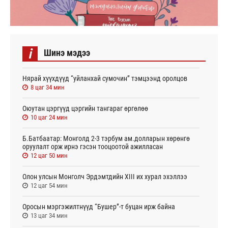
i
Шинэ мэдээ
Нярай хүүхдүүд “уйланхай сумочин” тэмцээнд оролцов
8 цаг 34 мин
Оюутан цэргүүд цэргийн тангараг өргөлөө
10 цаг 24 мин
Б.Батбаатар: Монголд 2-3 тэрбум ам.долларын хөрөнгө
оруулалт орж ирнэ гэсэн тооцоотой ажилласан
12 цаг 50 мин
Олон улсын Монголч Эрдэмтдийн XIII их хурал эхэллээ
12 цаг 54 мин
Оросын мэргэжилтнүүд “Бушер”-т буцан ирж байна
13 цаг 34 мин