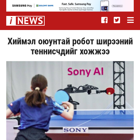
Хиймэл оюунтай робот ширээний
теннисчдийг хожжээ