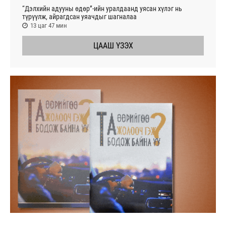
“Дэлхийн адууны өдөр”-ийн уралдаанд уясан хүлэг нь
түрүүлж, айрагдсан уяачдыг шагналаа
13 цаг 47 мин
ЦААШ ҮЗЭХ