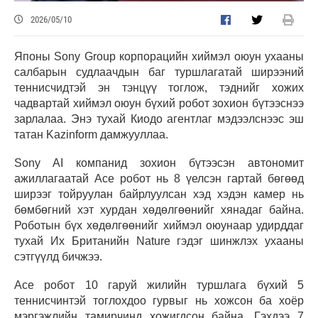
2026/05/10
Японы Sony Group корпорацийн хиймэл оюун ухааны
салбарын судлаачдын баг туршлагатай ширээний
теннисчидтэй эн тэнцүү тоглож, тэднийг хожих
чадвартай хиймэл оюун бүхий робот зохион бүтээснээ
зарлалаа. Энэ тухай Киодо агентлаг мэдээлснээс эш
татан Kazinform дамжууллаа.
Sony AI компанид зохион бүтээсэн автономит
ажиллагаатай Ace робот нь 8 үелсэн гартай бөгөөд
ширээг тойруулан байрлуулсан хэд хэдэн камер нь
бөмбөгний хэт хурдан хөдөлгөөнийг хянадаг байна.
Роботын бүх хөдөлгөөнийг хиймэл оюунаар удирддаг
тухай Их Британийн Nature гэдэг шинжлэх ухааны
сэтгүүлд бичжээ.
Ace робот 10 гаруй жилийн туршлага бүхий 5
теннисчинтэй тоглохдоо гурвыг нь хожсон ба хоёр
мэргэжлийн тамирчинд хожигдсон байна. Гэхдээ 7