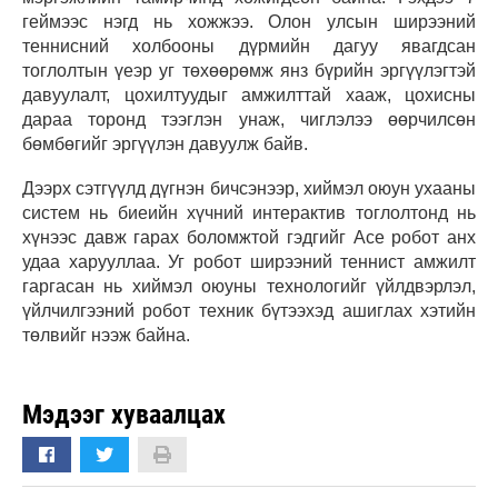
геймээс нэгд нь хожжээ. Олон улсын ширээний
теннисний холбооны дүрмийн дагуу явагдсан
тоглолтын үеэр уг төхөөрөмж янз бүрийн эргүүлэгтэй
давуулалт, цохилтуудыг амжилттай хааж, цохисны
дараа торонд тээглэн унаж, чиглэлээ өөрчилсөн
бөмбөгийг эргүүлэн давуулж байв.
Дээрх сэтгүүлд дүгнэн бичсэнээр, хиймэл оюун ухааны
систем нь биеийн хүчний интерактив тоглолтонд нь
хүнээс давж гарах боломжтой гэдгийг Ace робот анх
удаа харууллаа.
Уг робот ширээний теннист амжилт
гаргасан нь хиймэл оюуны технологийг үйлдвэрлэл,
үйлчилгээний робот техник бүтээхэд ашиглах хэтийн
төлвийг нээж байна.
Мэдээг хуваалцах