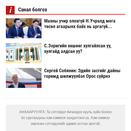
i
Санал болгох
Махны учир олохгүй Н.Учралд мега
төсөл агаарынх байх нь аргагүй...
С.Зоригийн хөшөөг хулгайлсан уу,
хулгайд алдсан уу?
Сергей Собянин: Эдийн засгийг дайны
горимд шилжүүлбэл Орос сүйрнэ
АНХААРУУЛГА: Та сэтгэгдэл бичихдээ хууль зүйн болон
ёс суртахууны хэм хэмжээг хүндэтгэнэ үү. Хэм хэмжээ
зөрчсөн сэтгэгдэлийг админ устгах эрхтэй.