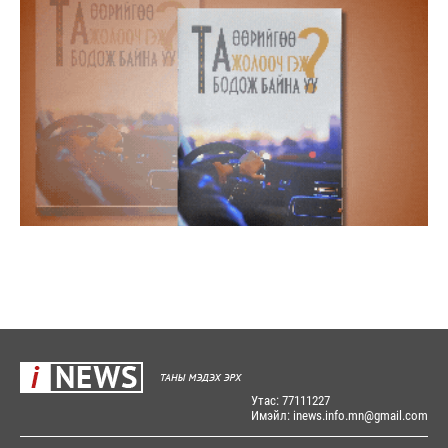
Утас: 77111227
Имэйл: inews.info.mn@gmail.com