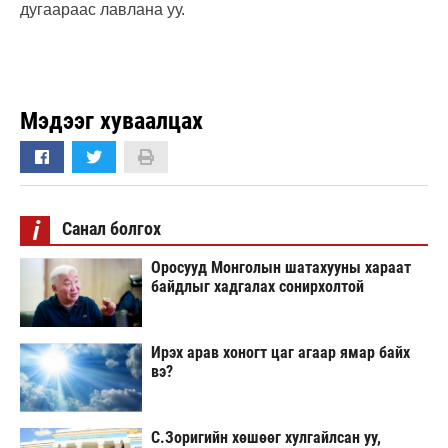
дугаараас лавлана уу.
Мэдээг хуваалцах
i
Санал болгох
Оросууд Монголын шатахууны хараат
байдлыг хадгалах сонирхолтой
Ирэх арав хоногт цаг агаар ямар байх
вэ?
С.Зоригийн хөшөөг хулгайлсан уу,