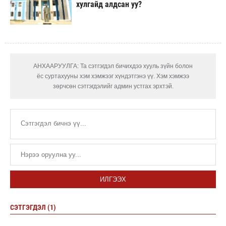
хулгайд алдсан уу?
АНХААРУУЛГА: Та сэтгэгдэл бичихдээ хууль зүйн болон
ёс суртахууны хэм хэмжээг хүндэтгэнэ үү. Хэм хэмжээ
зөрчсөн сэтгэгдэлийг админ устгах эрхтэй.
ИЛГЭЭХ
СЭТГЭГДЭЛ (1)