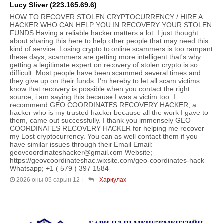
Lucy Sliver (223.165.69.6)
HOW TO RECOVER STOLEN CRYPTOCURRENCY / HIRE A
HACKER WHO CAN HELP YOU IN RECOVERY YOUR STOLEN
FUNDS Having a reliable hacker matters a lot. I just thought
about sharing this here to help other people that may need this
kind of service. Losing crypto to online scammers is too rampant
these days, scammers are getting more intelligent that's why
getting a legitimate expert on recovery of stolen crypto is so
difficult. Most people have been scammed several times and
they give up on their funds. I'm hereby to let all scam victims
know that recovery is possible when you contact the right
source, i am saying this because I was a victim too. I
recommend GEO COORDINATES RECOVERY HACKER, a
hacker who is my trusted hacker because all the work I gave to
them, came out successfully. I thank you immensely GEO
COORDINATES RECOVERY HACKER for helping me recover
my Lost cryptocurrency. You can as well contact them if you
have similar issues through their Email Email:
geovcoordinateshacker@gmail.com Website;
https://geovcoordinateshac.wixsite.com/geo-coordinates-hack
Whatsapp; +1 ( 579 ) 397 1584
2026 оны 05 сарын 12
|
Хариулах