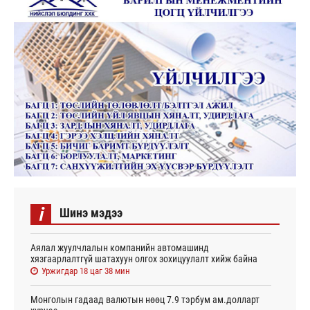
i
Шинэ мэдээ
Аялал жуулчлалын компанийн автомашинд
хязгаарлалтгүй шатахуун олгох зохицуулалт хийж байна
Уржигдар 18 цаг 38 мин
Монголын гадаад валютын нөөц 7.9 тэрбум ам.долларт