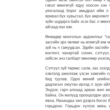
гэвэл мөнгөгүй ядуу хоосон хэн 
уянгалаад борог амьдрал ийм л 
яривал бүх хувьсгал, бүх өөрчлөлт 
зүйн шударга байх эсэх бас л мөнг
айгаад яах юм.
Өнөөдөр монголын ардчиллыг “гаж
засгийн эрх чөлөөг нь өгөөгүй юм ч
зүй нь ч гажуудсан. Эдийн засгийн
контент, чанартай сонин, сэтгүү
хийсэн энэ салбарт мөнгөөр үнэлэг
Сэтгүүл зүй төрөөс салж, зах зээл
хэвлэлд ажиллаж үзсэн хамгийн с
бид туулав. Одоо миний үеийнх
дадлагын оюутан ирээд л зуун ай
Эндээс гарч алхаад арван жил өн
байна. Он жилүүд орооцолдон урсса
явна. Яваандаа хөл дээрээ босох б
горьдоно. Горьдон хүлээх минь