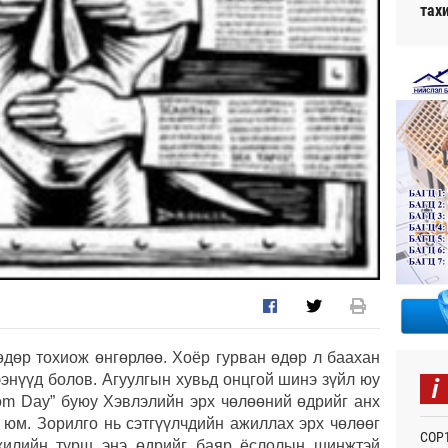
тах
өдөр тохиож өнгөрлөө. Хоёр гурван өдөр л баахан
i
энүүд болов. Агуулгын хувьд онцгой шинэ зүйл юу
dom Day” буюу Хэвлэлийн эрх чөлөөний өдрийг анх
м. Зорилго нь сэтгүүлчдийн ажиллах эрх чөлөөг
СОР1
жилийн турш энэ өдрийг баяр ёслолын шинжтэй