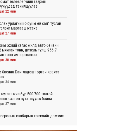
омат төлөөлөгчийн газрын
үүнүүдэд танилцуулав
цаг 22 мин
слэх урлагийн оюуны өв сан” тусгай
гэлэнг маргааш нээнэ
цаг 27 мин
оны эхний хагас жилд авто бензин
2 мянган тонн, дизель түлш 956.7
ан тонн импортолжээ
цаг 30 мин
 Хасина Бангладешт эргэн ирэхээ
ав
цаг 34 мин
 нутагт жил бүр 500-700 толгой
агыг сэлгэн нутагшуулж байна
цаг 37 мин
всролын салбарын хөгжлийг дэмжих
 улсын хамтын ажиллагааны талаар
л солилцов
цаг 42 мин