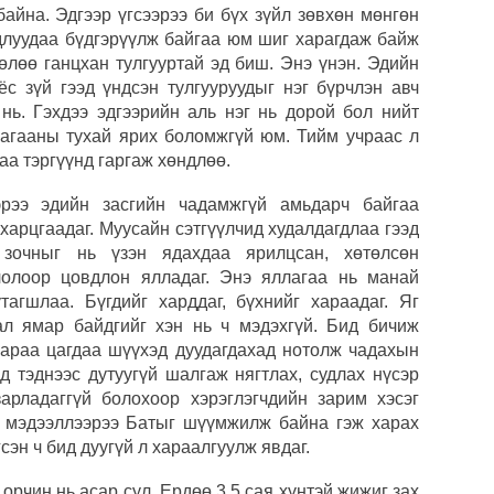
айна. Эдгээр үгсээрээ би бүх зүйл зөвхөн мөнгөн
угср
удлуудаа бүдгэрүүлж байгаа юм шиг харагдаж байж
чөлөө ганцхан тулгууртай эд биш. Энэ үнэн. Эдийн
Дэлх
 ёс зүй гээд үндсэн тулгууруудыг нэг бүрчлэн авч
Пурж
 нь. Гэхдээ эдгээрийн аль нэг нь дорой бол нийт
агааны тухай ярих боломжгүй юм. Тийм учраас л
ОПЕК
нэмэ
аа тэргүүнд гаргаж хөндлөө.
рээ эдийн засгийн чадамжгүй амьдарч байгаа
Маро
дэмж
харцгаадаг. Муусайн сэтгүүлчид худалдагдлаа гээд
 зочныг нь үзэн ядахдаа ярилцсан, хөтөлсөн
жлолоор цовдлон ялладаг. Энэ яллагаа нь манай
агшлаа. Бүгдийг харддаг, бүхнийг хараадаг. Яг
л ямар байдгийг хэн нь ч мэдэхгүй. Бид бичиж
лаараа цагдаа шүүхэд дуудагдахад нотолж чадахын
д тэднээс дутуугүй шалгаж нягтлах, судлах нүсэр
арладаггүй болохоор хэрэглэгчдийн зарим хэсэг
н мэдээллээрээ Батыг шүүмжилж байна гэж харах
эгсэн ч бид дуугүй л хараалгуулж явдаг.
орчин нь асар сул. Ердөө 3.5 сая хүнтэй жижиг зах