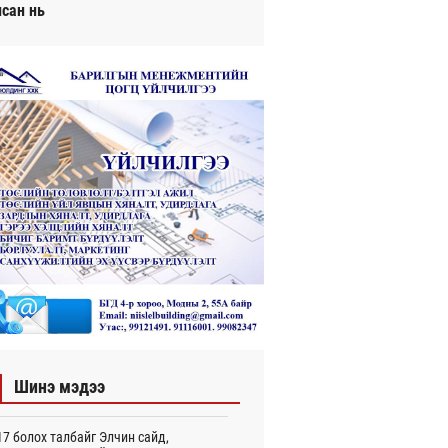
исан нь
Шинэ мэдээ
7 болох талбайг Элчин сайд,