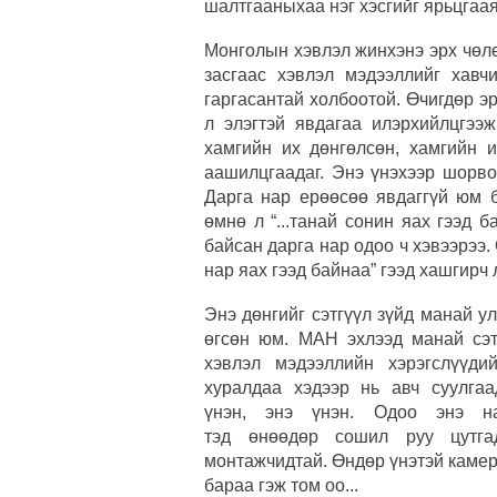
шалтгааныхаа нэг хэсгийг ярьцгаа
Монголын хэвлэл жинхэнэ эрх чөлө
засгаас хэвлэл мэдээллийг хав
гаргасантай холбоотой. Өчигдөр эр
л элэгтэй явдагаа илэрхийлцгээ
хамгийн их дөнгөлсөн, хамгийн 
аашилцгаадаг. Энэ үнэхээр шорво
Дарга нар ерөөсөө явдаггүй юм б
өмнө л “...танай сонин яах гээд 
байсан дарга нар одоо ч хэвээрээ. 
нар яах гээд байнаа” гээд хашгирч 
Энэ дөнгийг сэтгүүл зүйд манай 
өгсөн юм. МАН эхлээд манай сэт
хэвлэл мэдээллийн хэрэгслүүди
хуралдаа хэдээр нь авч суулгаа
үнэн, энэ үнэн. Одоо энэ н
тэд өнөөдөр сошил руу цутгад
монтажчидтай. Өндөр үнэтэй камер 
бараа гэж том оо...