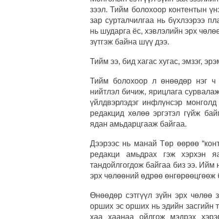
зээл. Тийм болохоор контентын үн
зар сурталчилгаа нь бүхлээрээ п
нь шударга ёс, хэвлэлийн эрх чөлө
зүтгэж байна шүү дээ.
Тийм ээ, бид хагас хугас, эмзэг, э
Тийм болохоор л өнөөдөр нэг ч 
нийтлэл бичиж, ярицлага сурвалаж
үйлдвэрлэдэг инфлүнсэр монголд
редакцид хөлөө эргэтэл гүйж бай
ядан амьдарцгааж байгаа.
Дээрээс нь манай Төр өөрөө “кон
редакци амьдрах гэж хэрхэн я
тандойлгогдож байгаа биз ээ. Ийм 
эрх чөлөөний өдрөө өнгөрөөцгөөж
Өнөөдөр сэтгүүл зүйн эрх чөлөө 
орших эс орших нь эдийн засгийн 
хаа хаанаа ойлгож мэдрэх хэрэ