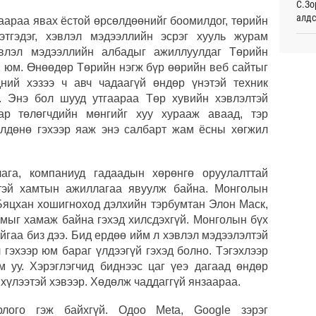
С.Зо
алдс
Таек
араа явах ёстой өрсөлдөөнийг боомилдог, төрийн
шалг
тэтгэдэг, хэвлэл мэдээллийн эсрэг хууль журам
тами
Хуви
хэвлэл мэдээллийн албадыг ажиллуулдаг Төрийн
Өч
төхө
н юм. Өнөөдөр Төрийн нэгж бүр өөрийн веб сайтыг
дний хэзээ ч авч чадаагүй өндөр үнэтэй техник
Монг
Сауд
жуул
г. Энэ бол шууд утгаараа Төр хувийн хэвлэлтэй
өргө
орчи
ар төлөгчдийн мөнгийг хуу хурааж аваад, тэр
Өч
өлдөнө гэхээр яаж энэ салбарт жам ёсны хөгжил
Испа
өсж
ага, компаниуд гадаадын хөрөнгө оруулалттай
Б.Пү
тэй хамтын ажиллагаа явуулж байна. Монголын
зуух
 Бяцхан хошигноход дэлхийн тэрбумтан Элон Маск,
амыг хамаж байна гэхэд хилсдэхгүй. Монголын бүх
Хэлэ
гаа биз дээ. Бид ердөө ийм л хэвлэл мэдээлэлтэй
мэд
 гэхээр юм бараг үлдээгүй гэхэд болно. Тэгэхлээр
 уу. Хэрэглэгчид биднээс цаг үеэ дагаад өндөр
МАА-
 хүлээтэй хэвээр. Хөдөлж чаддаггүй янзаараа.
чадв
лого гэж байхгүй. Одоо Meta, Google зэрэг
СОР1