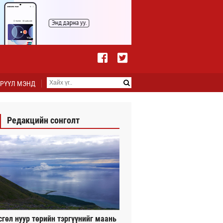
РҮҮЛ МЭНД
Редакцийн сонголт
сгөл нуур төрийн тэргүүнийг маань