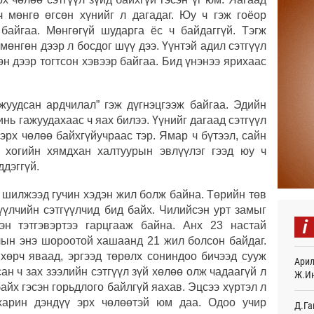
ч мөнгө өгсөн хүнийг л дагадаг. Юу ч гэж гоёор
Найм
байгаа. Мөнгөгүй шударга ёс ч байдаггүй. Тэгж
10,0
мөнгөн дээр л босдог шүү дээ. Үүнтэй адил сэтгүүл
7 
өн дээр тогтсон хэвээр байгаа. Бид үнэнээ ярихаас
Худа
өрий
8 
уудсан ардчилал” гэж дүгнэцгээж байгаа. Эдийн
инь гажуудахаас ч яах билээ. Үүнийг дагаад сэтгүүл
АНУ-
 эрх чөлөө байхгүйучраас тэр. Ямар ч бүтээл, сайн
монг
л, хогийн хямдхан халтуурын эвлүүлэг гээд юу ч
хамг
ддэггүй.
11
д шилжээд гучин хэдэн жил болж байна. Төрийн төв
Месс
12
үүлчийн сэтгүүлчид бид байх. Чилийсэн урт замыг
i
эн тэтгэвэртээ гарцгааж байна. Анх 23 настай
Татв
лын энэ шороотой хашаанд 21 жил болсон байдаг.
үүди
хөрч яваад, эргээд төрөлх сониндоо бичээд сууж
Арил
12
н ч зах зээлийн сэтгүүл зүй хөлөө олж чадаагүй л
Ж.И
айх гэсэн горьдлого байлгүй яахав. Эцсээ хүртэл л
Евро
байн
 харин дэндүү эрх чөлөөтэй юм даа. Одоо учир
Д.Га
12