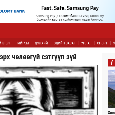
ЙТЛЭЛ
НИЙГЭМ
ДЭЛХИЙ
ЭДИЙН ЗАСАГ
УРЛАГ
СПОРТ
Э
эрх чөлөөгүй сэтгүүл зүй
i
Хөв