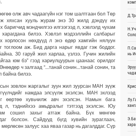
я.
комп
Эмэг
өгөө олж авч чадаагүйн нэг том шалтгаан бол Төр
Д.Тр
орол
чиж хяхсан хууль журам энэ 30 жилд дэндүү их
12
х баригчид мэндчилгээ илгээгээд л, хэвлэлд чухам
Н.Уч
ж харагдана билээ. Хэвлэл мэдээллийн салбарыг
Соло
Дайн
их хорлосон нөхдүүд л энэ өдөр хамгийн нялуун
12
г тоглоом аж. Бид дарга нарыг явдаг гэж боддог.
П.Са
Энэ 
нь И
айна. 30 гаруй жил харлаа, үзлээ. Гучин жилийн
сонд
байгаа юм бэ” гээд хариулцуурын цаанаас орилдог
12
Эрүү
Өнөөдөр ч залгаад “...танай сонин...танай сонин, та
чада
л байна билээ.
Нэгд
орой
улсын зовлон жаргалыг зуун жил зуурсан МАН зүүж
Крис
13
гүүлчдийг намдаа элсүүлж эхэлсэн. МАН эхлээд
Авто
йг өөртөө хувьчилж авч эхэлсэн. Намын бага
Лу.Г
татв
ханг
д л, тэднийхээ амьдралыг тэтгээд эхэлсэн. Юу
Өч
ам сошил захыг атгаж байна. Бүх мөнгөө
Э.Ба
аг болсон. Сайдууд бүгд хувийн зураглаач,
Брит
хара
мөрлөсөн залуус хаа яваа газар нь дагалддаг. Сүр
өлги
Өч