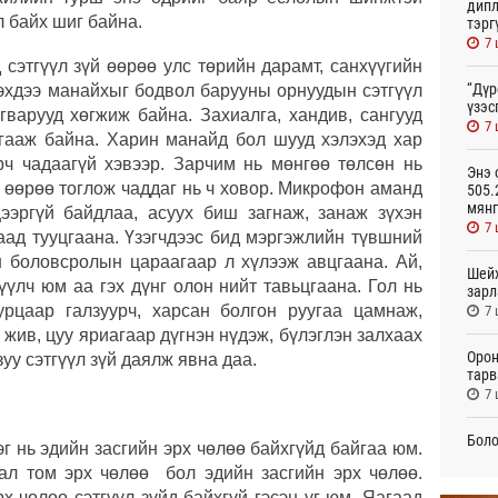
дипл
л байх шиг байна.
тэрг
7 
сэтгүүл зүй өөрөө улс төрийн дарамт, санхүүгийн
“Дүр
Гэхдээ манайхыг бодвол барууны орнуудын сэтгүүл
үзэс
гварууд хөгжиж байна. Захиалга, хандив, сангууд
7 
йцгааж байна. Харин манайд бол шууд хэлэхэд хар
ч чадаагүй хэвээр. Зарчим нь мөнгөө төлсөн нь
Энэ 
г өөрөө тоглож чаддаг нь ч ховор. Микрофон аманд
505.
мянг
цээргүй байдлаа, асуух биш загнаж, занаж зүхэн
7 
раад тууцгаана. Үзэгчдээс бид мэргэжлийн түвшний
 боловсролын цараагаар л хүлээж авцгаана. Ай,
Шейх
үүлч юм аа гэх дүнг олон нийт тавьцгаана. Гол нь
зарл
урцаар галзуурч, харсан болгон руугаа цамнаж,
7 
 жив, цуу яриагаар дүгнэн нүдэж, бүлэглэн залхаах
Орон
зуу сэтгүүл зүй даялж явна даа.
тарв
7 
Боло
эг нь эдийн засгийн эрх чөлөө байхгүйд байгаа юм.
олон
хал том эрх чөлөө бол эдийн засгийн эрх чөлөө.
сана
7 
х чөлөө сэтгүүл зүйд байхгүй гэсэн үг юм. Яагаад