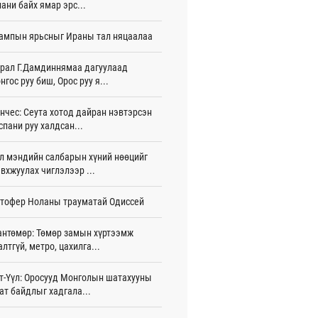
ани байх ямар эрс...
тэй шигшээ баг Азийн наадам-д
ампын ярьсныг Ираны тал няцаалаа
цохоор бэлтгэлээ хангаж байна
 цаг 17 мин
рал Г.Дамдиннямаа дагуулаад
нгос руу биш, Орос руу я...
 өөрчлөгдсөөр байна
 цаг 32 мин
нчес: Сеута хотод дайран нэвтэрсэн
сарын 15-наас улсын дугаарын тэгш,
спани руу халдсан...
гойгоор хөдөлгөөнд оролцоно
 цаг 38 мин
л мэндийн салбарын хүний нөөцийг
вхжуулах чиглэлээр ...
үгээр хорооллын арын замыг өнөөдөр
 23:00 цагаас хаана
тофер Ноланы трауматай Одиссей
 цаг 26 мин
бензин, дизель түлшний онцгой албан
антөмөр: Төмөр замын хүртээмж
арыг тэглэлээ
алтгүй, метро, цахилга...
игдөр 15 цаг 58 мин
т-Үүл: Оросууд Монголын шатахууны
анийн гүнж Евгени гурав дахь хүүхдээ
ат байдлыг хадгала...
йдөж авлаа
игдөр 15 цаг 50 мин