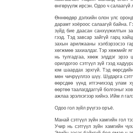
өнгөрүүлж ирсэн. Одоо ч салаагүй 
Өннөөдөр дэлхийн олон улс оронд 
дарамт хоёроос салаагүй байна. 
зүйд бие даасан санхүүжилтын за
гээд. Тэд завсар зайгүй гарц ха
захын арилжааны хэлбэрээсээ гар
хөгжмөө захиалдаг. Тэр хөжмийг я
нь тулгадгаа, хөөж элддэг эрээ 
орилдогоо сэтгүүл зүй гээд хадуу
юм шаардах эрхгүй. Тэд өөрсдийн
мөн чичрүүллээ шүү. Шударга сэтг
өөрсдөө үүнд итгэчихээд улам х
өөртөө таалагддаггүй болгоныг хов
ажлаа эрэлхэгээр хийнэ. Ийм л гал
Одоо гол зүйл рүүгээ оръё.
Манай сэтгүүл зүйн хамгийн гол тэ
Учир нь сэтгүүл зүйн хамгийн чу
Эдийн засаг байхгүй бол ямар ч эр