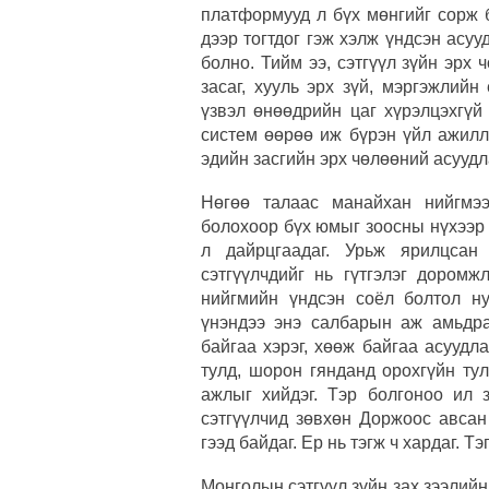
платформууд л бүх мөнгийг сорж б
дээр тогтдог гэж хэлж үндсэн асу
болно. Тийм ээ, сэтгүүл зүйн эрх 
засаг, хууль эрх зүй, мэргэжлийн
үзвэл өнөөдрийн цаг хүрэлцэхгүй
систем өөрөө иж бүрэн үйл ажилл
эдийн засгийн эрх чөлөөний асуудл
Нөгөө талаас манайхан нийгмээ
болохоор бүх юмыг зоосны нүхээр 
л дайрцгаадаг. Урьж ярилцсан
сэтгүүлчдийг нь гүтгэлэг дором
нийгмийн үндсэн соёл болтол нут
үнэндээ энэ салбарын аж амьдра
байгаа хэрэг, хөөж байгаа асууд
тулд, шорон гянданд орохгүйн тул
ажлыг хийдэг. Тэр болгоноо ил з
сэтгүүлчид зөвхөн Доржоос авса
гээд байдаг. Ер нь тэгж ч хардаг. Т
Монголын сэтгүүл зүйн зах зээлийн 