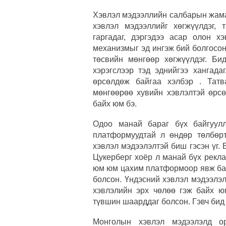
Хэвлэл мэдээллийн салбарын жама
хэвлэл мэдээллийг хөгжүүлдэг, 
гаргадаг, дэргэдээ асар олон 
механизмыг эд ингэж бий болгосо
төсвийн мөнгөөр хөгжүүлдэг. Би
хэрэгслээр тэд эднийгээ хангада
өрсөлдөж байгаа хэлбэр . Татв
мөнгөөрөө хувийн хэвлэлтэй өрс
байх юм бэ.
Одоо манай бараг бүх байгуулл
платформуудтай л өндөр төлбөр
хэвлэл мэдээлэлтэй биш гэсэн үг.
Цукерберг хоёр л манай бүх рекл
юм юм цахим платформоор явж бай
болсон. Үндэсний хэвлэл мэдээлэл
хэвлэлийн эрх чөлөө гэж байх юм
түвшин шаарддаг болсон. Гэвч бид
Монголын хэвлэл мэдээлэлд ор