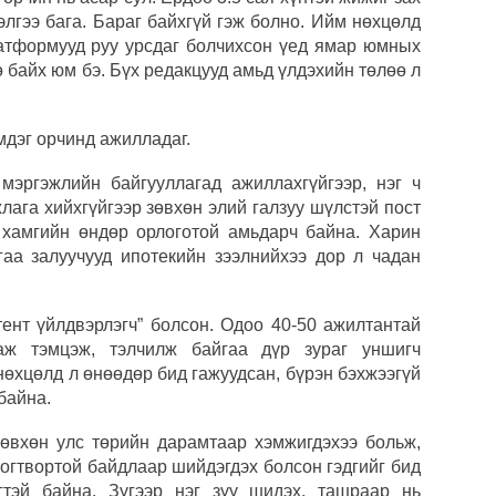
элгээ бага. Бараг байхгүй гэж болно. Ийм нөхцөлд
латформууд руу урсдаг болчихсон үед ямар юмных
ө байх юм бэ. Бүх редакцууд амьд үлдэхийн төлөө л
рэмдэг орчинд ажилладаг.
мэргэжлийн байгууллагад ажиллахгүйгээр, нэг ч
лага хийхгүйгээр зөвхөн элий галзуу шүлстэй пост
 хамгийн өндөр орлоготой амьдарч байна. Харин
гаа залуучууд ипотекийн зээлнийхээ дор л чадан
тент үйлдвэрлэгч” болсон. Одоо 40-50 ажилтантай
аж тэмцэж, тэлчилж байгаа дүр зураг уншигч
нөхцөлд л өнөөдөр бид гажуудсан, бүрэн бэхжээгүй
 байна.
зөвхөн улс төрийн дарамтаар хэмжигдэхээ больж,
тогтвортой байдлаар шийдэгдэх болсон гэдгийг бид
гтэй байна. Зүгээр нэг зүү шидэх, ташраар нь