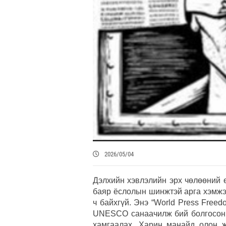
2026/05/04
Дэлхийн хэвлэлийн эрх чөлөөний 
баяр ёслолын шинжтэй арга хэмжэ
ч байхгүй. Энэ “World Press Free
UNESCO санаачилж бий болгосон ю
хамгаалах. Харин манайд олон 