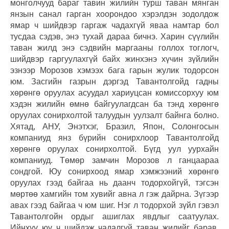
монголчууд бараг тавин жилийн турш таван мянган
янзын санал гарган хоорондоо хэрэлдэн зодолдож
ямар ч шийдвэр гаргаж чадахгүй яваа намтар бол
тусдаа сэдэв, энэ тухай дараа бичнэ. Харин сүүлийн
таван жилд энэ сэдвийн маргааны голлох тоглогч,
шийдвэр гаргуулахгүй байх жинхэнэ хүчин зүйлийн
эзнээр Морозов хэмээх бага гарын жулик тодорсон
юм. Засгийн газрын дэргэд Тавантолгойд гадны
хөрөнгө оруулах асуудал хариуцсан комиссорхуу юм
хэдэн жилийн өмнө байгуулагдсан ба тэнд хөрөнгө
оруулах сонирхолтой талуудын уулзалт байнга болно.
Хятад, АНУ, Энэтхэг, Бразил, Япон, Солонгосын
компаниуд янз бүрийн сонирхлоор Тавантолгойд
хөрөнгө оруулах сонирхолтой. Бүгд уул уурхайн
компаниуд. Төмөр замчин Морозов л ганцаараа
сондгой. Юу сонирхоод ямар хэмжээний хөрөнгө
оруулах гээд байгаа нь даанч тодорхойгүй, тэгсэн
мөртөө хамгийн том хувийг авна л гэж дайрна. Зүгээр
авах гээд байгаа ч юм шиг. Нэг л тодорхой зүйл гэвэл
Тавантолгойн ордыг ашиглах явдлыг саатуулах.
Ийнхүү юу ч шийдэж чадалгүй таван жилийг барав.