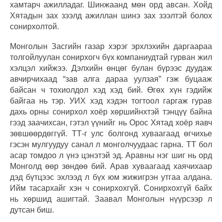
хамтарч ажилладаг. Шинжаанд мөн орд авсан. Хойд
Хятадын зах зээлд ажиллан шинэ зах зээлтэй болох
сонирхолтой.
Монголын Засгийн газар хэрэг эрхлэхийн даргаараа
толгойлуулан сонирхогч бүх компаниудтай гурван жил
хэлцэл хийжээ. Дэлхийн өнцөг булан бүрээс дуудаж
авчирчихаад “зав алга дараа уулзая” гэж буцааж
байсан ч тохиолдол хэд хэд бий. Өгөх хүн гэдийж
байгаа нь тэр. УИХ хэд хэдэн тогтоол гаргаж гурав
дахь орны сонирхол хоёр хөршийнхтэй тэнцүү байна
гээд заачихсан, гэтэл үүнийг нь Орос Хятад хоёр яавч
зөвшөөрдөггүй. ТТ-г улс болгонд хуваагаад өгчихье
гэсэн мулгуудуу санал л монголчуудаас гарна. ТТ бол
асар томдоо л үнэ цэнэтэй эд. Аравны нэг шиг нь орд
Монголд өөр зөндөө бий. Арав хуваагаад хаячихаар
дэд бүтцээс эхлээд л бүх юм жижигрэн утгаа алдана.
Ийм тасархайг хэн ч сонирхохгүй. Сонирхохгүй байх
нь хөршид ашигтай. Заавал Монголын нүүрсээр л
дутсан биш.