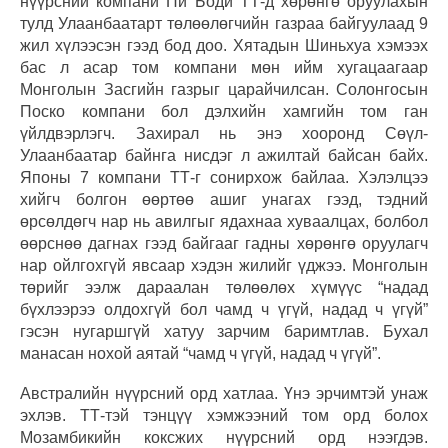
нүүрсний компани Пи Боди ТТ-д хөрөнгө оруулахын
тулд Улаанбаатарт төлөөлөгчийн газраа байгуулаад 9
жил хүлээсэн гээд бод доо. Хятадын Шиньхуа хэмээх
бас л асар том компани мөн ийм хугацаагаар
Монголын Засгийн газрыг царайчилсан. Солонгосын
Поско компани бол дэлхийн хамгийн том ган
үйлдвэрлэгч. Захирал нь энэ хооронд Сөүл-
Улаанбаатар байнга нисдэг л ажилтай байсан байх.
Японы 7 компани ТТ-г сонирхож байлаа. Хэлэлцээ
хийгч болгон өөртөө ашиг унагах гээд, тэдний
өрсөлдөгч нар нь авилгыг ядахнаа хуваалцах, болбол
өөрснөө дагнах гээд байгааг гадны хөрөнгө оруулагч
нар ойлгохгүй явсаар хэдэн жилийг үджээ. Монголын
төрийг ээлж дараалан төлөөлөх хүмүүс “надад
бүхлээрээ олдохгүй бол чамд ч үгүй, надад ч үгүй”
гэсэн нугаршгүй хатуу зарчим баримтлав. Бухал
манасан нохой аятай “чамд ч үгүй, надад ч үгүй”.
Австралийн нүүрсний орд хатлаа. Үнэ эрчимтэй унаж
эхлэв. ТТ-тэй тэнцүү хэмжээний том орд болох
Мозамбикийн коксжих нүүрсний орд нээгдэв.