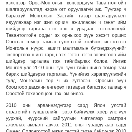
хэлснээр Орос-Монголын консорциум Тавантолгойн
шалгаруулалтад нэрээ огт оруулаагүй аж. Түүгээр ч
барахгүй Монголын Засгийн газар шалгаруулалт
явуулахаар нэг жил орчим ажилласан ч гэнэт ийм
шийдвэр гаргана гэж хэн ч урьдаас төсөөлөөгүй.
Тавантолгойн ордыг эх орныхоо зүүн хэсэгт орших
Оросын төмөр замын сүлжээтэй холбож, ингэснээр
Монголын нүүрс, ашигт малтмалын бүтээгдэхүүнийг
экспортлох шинэ гарц нээх гэсэн нэгэн зорилгоор ийм
шийдвэр гаргалаа гэж тайлбарлах болов. Ингэж
Монгол улс 2010 оны зун зүүн тийш шинэ төмөр зам
барих шийдвэрээ гаргалаа. Үүнийгээ хэрэгжүүлэхийн
тулд Монголын төр ч их зүтгэсэн. Оросын зүүн
боомтоор дамжин өнгөрөх татварыг багасгах талаар ч
Оростой тохиролцсон гэх юм билээ.
2010 оны арваннэгдүгээр сард Япон улстай
стратегийн түншлэлийн гэрээ байгуулж, хоёр улс уул
уурхай, нүүрсний хайгуулын чиглэлээр хамтран
ажиллах амлалт авчээ. 2011 оны гуравдугаар сард
Өмнөд Солонгостой ижил төстэй гэрээ байгуулж 2010