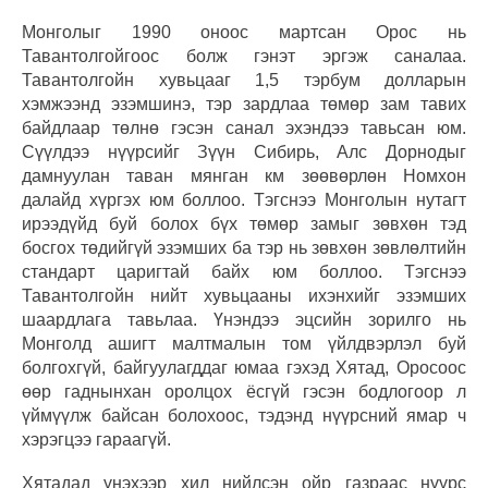
Монголыг 1990 оноос мартсан Орос нь
Тавантолгойгоос болж гэнэт эргэж саналаа.
Тавантолгойн хувьцааг 1,5 тэрбум долларын
хэмжээнд эзэмшинэ, тэр зардлаа төмөр зам тавих
байдлаар төлнө гэсэн санал эхэндээ тавьсан юм.
Сүүлдээ нүүрсийг Зүүн Сибирь, Алс Дорнодыг
дамнуулан таван мянган км зөөвөрлөн Номхон
далайд хүргэх юм боллоо. Тэгснээ Монголын нутагт
ирээдүйд буй болох бүх төмөр замыг зөвхөн тэд
босгох төдийгүй эзэмших ба тэр нь зөвхөн зөвлөлтийн
стандарт царигтай байх юм боллоо. Тэгснээ
Тавантолгойн нийт хувьцааны ихэнхийг эзэмших
шаардлага тавьлаа. Үнэндээ эцсийн зорилго нь
Монголд ашигт малтмалын том үйлдвэрлэл буй
болгохгүй, байгуулагддаг юмаа гэхэд Хятад, Оросоос
өөр гаднынхан оролцох ёсгүй гэсэн бодлогоор л
үймүүлж байсан болохоос, тэдэнд нүүрсний ямар ч
хэрэгцээ гараагүй.
Хятадад үнэхээр хил нийлсэн ойр газраас нүүрс