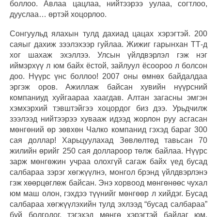
боллоо. Авлаа цацлаа, нийтээрээ уулаа, согтлоо,
дууслаа… өртэй хоцорлоо.
Сонгуульд ялахын тулд дахиад цацах хэрэгтэй. 200
саяыг дахиж зээлэхээр гуйлаа. Жижиг гарынхан ТТ-д
хог шахаж эхэллээ. Улсын үйлдвэрлэл гэж нэг
иймэрхүү л юм байх ёстой, зайлуул ёсоороо л болсон
доо. Нүүрс үнс боллоо! 2007 оны өмнөх байдалдаа
эргэж оров. Ажиллаж байсан хувийн нүүрсний
компаниуд хуйгаараа хаагдав. Алтан загасны эмгэн
хэмхэрхий тэвштэйгээ хоцордог биз дээ. Урьдчилж
зээлээд нийтээрээ хувааж идээд жорлон руу асгасан
мөнгөний өр зөвхөн Чалко компанид гэхэд бараг 300
сая доллар! Харьцуулахад Зөвлөлтөд тавьсан 70
жилийн өрийг 250 сая доллароор төлж байлаа. Нүүрс
зарж мөнгөжин учраа олохгүй сагаж байх үед бусад
салбараа зэрэг хөгжүүлнэ, монгол брэнд үйлдвэрлэнэ
гэж хөөрцөглөж байсан. Энэ хорвоод мөнгөнөөс чухал
юм маш олон, гэхдээ түүнийг мөнгөөр л хийдэг. Бусад
салбараа хөгжүүлэхийн тулд эхлээд “бусад салбараа”
буй болгодог, тэгэхэд мөнгө хэрэгтэй байдаг юм.