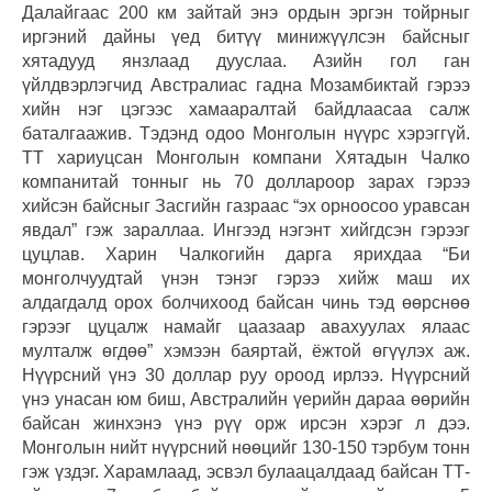
Далайгаас 200 км зайтай энэ ордын эргэн тойрныг
иргэний дайны үед битүү минижүүлсэн байсныг
хятадууд янзлаад дууслаа. Азийн гол ган
үйлдвэрлэгчид Австралиас гадна Мозамбиктай гэрээ
хийн нэг цэгээс хамааралтай байдлаасаа салж
баталгаажив. Тэдэнд одоо Монголын нүүрс хэрэггүй.
ТТ хариуцсан Монголын компани Хятадын Чалко
компанитай тонныг нь 70 доллароор зарах гэрээ
хийсэн байсныг Засгийн газраас “эх орноосоо уравсан
явдал” гэж зараллаа. Ингээд нэгэнт хийгдсэн гэрээг
цуцлав. Харин Чалкогийн дарга ярихдаа “Би
монголчуудтай үнэн тэнэг гэрээ хийж маш их
алдагдалд орох болчихоод байсан чинь тэд өөрснөө
гэрээг цуцалж намайг цаазаар авахуулах ялаас
мулталж өгдөө” хэмээн баяртай, ёжтой өгүүлэх аж.
Нүүрсний үнэ 30 доллар руу ороод ирлээ. Нүүрсний
үнэ унасан юм биш, Австралийн үерийн дараа өөрийн
байсан жинхэнэ үнэ рүү орж ирсэн хэрэг л дээ.
Монголын нийт нүүрсний нөөцийг 130-150 тэрбум тонн
гэж үздэг. Харамлаад, эсвэл булаацалдаад байсан ТТ-