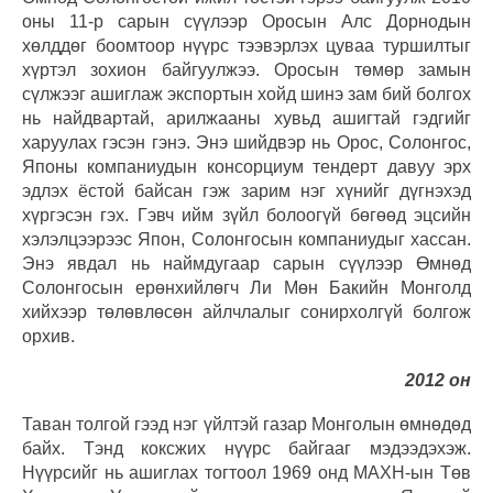
оны 11-р сарын сүүлээр Оросын Алс Дорнодын
хөлддөг боомтоор нүүрс тээвэрлэх цуваа туршилтыг
хүртэл зохион байгуулжээ. Оросын төмөр замын
сүлжээг ашиглаж экспортын хойд шинэ зам бий болгох
нь найдвартай, арилжааны хувьд ашигтай гэдгийг
харуулах гэсэн гэнэ. Энэ шийдвэр нь Орос, Солонгос,
Японы компаниудын консорциум тендерт давуу эрх
эдлэх ёстой байсан гэж зарим нэг хүнийг дүгнэхэд
хүргэсэн гэх. Гэвч ийм зүйл болоогүй бөгөөд эцсийн
хэлэлцээрээс Япон, Солонгосын компаниудыг хассан.
Энэ явдал нь наймдугаар сарын сүүлээр Өмнөд
Солонгосын ерөнхийлөгч Ли Мөн Бакийн Монголд
хийхээр төлөвлөсөн айлчлалыг сонирхолгүй болгож
орхив.
2012 он
Таван толгой гээд нэг үйлтэй газар Монголын өмнөдөд
байх. Тэнд коксжих нүүрс байгааг мэдээдэхэж.
Нүүрсийг нь ашиглах тогтоол 1969 онд МАХН-ын Төв