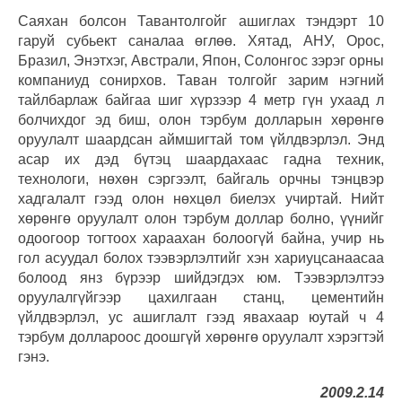
Саяхан болсон Тавантолгойг ашиглах тэндэрт 10
гаруй субьект саналаа өглөө. Хятад, АНУ, Орос,
Бразил, Энэтхэг, Австрали, Япон, Солонгос зэрэг орны
компаниуд сонирхов. Таван толгойг зарим нэгний
тайлбарлаж байгаа шиг хүрзээр 4 метр гүн ухаад л
болчихдог эд биш, олон тэрбум долларын хөрөнгө
оруулалт шаардсан аймшигтай том үйлдвэрлэл. Энд
асар их дэд бүтэц шаардахаас гадна техник,
технологи, нөхөн сэргээлт, байгаль орчны тэнцвэр
хадгалалт гээд олон нөхцөл биелэх учиртай. Нийт
хөрөнгө оруулалт олон тэрбум доллар болно, үүнийг
одоогоор тогтоох хараахан болоогүй байна, учир нь
гол асуудал болох тээвэрлэлтийг хэн хариуцсанаасаа
болоод янз бүрээр шийдэгдэх юм. Тээвэрлэлтээ
оруулалгүйгээр цахилгаан станц, цементийн
үйлдвэрлэл, ус ашиглалт гээд явахаар юутай ч 4
тэрбум доллароос доошгүй хөрөнгө оруулалт хэрэгтэй
гэнэ.
2009.2.14