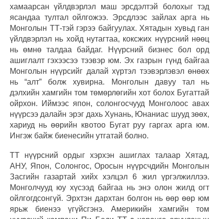
хамаарсан үйлдвэрлэл маш эрсдэлтэй болохыг тэд
ясандаа тултал ойлгожээ. Эрсдлээс зайлах арга нь
Монголын ТТ-тэй гэрээ байгуулах. Хятадын хувьд ган
үйлдвэрлэл нь хойд нутагтаа, коксжих нүүрсний нөөц
нь өмнө талдаа байдаг. Нүүрсний бизнес бол орд
ашиглалт гэхээсээ тээвэр юм. Эх газрын гүнд байгаа
Монголын нүүрсийг далай хүртэл тээвэрлэвэл өнөөх
нь “алт” болж хувирна. Монголын давуу тал нь
дэлхийн хамгийн том төмөрлөгийн хот болох Бугаттай
ойрхон. Иймээс япон, солонгосчууд Монголоос авах
нүүрсээ далайн эрэг дахь Хунань, Юнаниас шууд зөөх,
хариуд нь өөрийн квотоо Бугат руу гаргах арга юм.
Ингэж байж биенесийн утгатай болно.
ТТ нүүрсний ордыг хэрхэн ашиглах талаар Хятад,
АНУ, Япон, Солонгос, Оросын нүүрсчдийн Монголын
Засгийн газартай хийх хэлцэл 6 жил үргэлжиллээ.
Монголчууд юу хүсээд байгаа нь энэ олон жилд огт
ойлгогдсонгүй. Эрхтэн дархтан болгон нь өөр өөр юм
ярьж биенээ үгүйсгэнэ. Америкийн хамгийн том