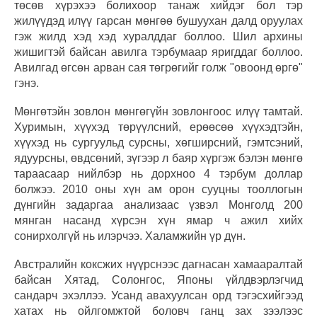
төсөв хүрэхээ болихоор танаж хийдэг бол тэр
жилүүдэд илүү гарсан мөнгөө бушуухан далд оруулах
гэж жилд хэд хэд хуралддаг боллоо. Шил архины
жишигтэй байсан авилга тэрбумаар яригддаг боллоо.
Авилгад өгсөн арван сая төгрөгийг голж "овоонд өргө"
гэнэ.
Мөнгөтэйн зовлон мөнгөгүйн зовлонгоос илүү тамтай.
Хуримын, хүүхэд төрүүлсний, ерөөсөө хүүхэдтэйн,
хүүхэд нь сургуульд сурсны, хөгширсний, гэмтсэний,
ядуурсны, өвдсөний, зүгээр л баяр хүргэж бэлэн мөнгө
тараасаар нийлбэр нь дорхноо 4 тэрбум доллар
болжээ. 2010 оны хүн ам орон сууцны тооллогын
дүнгийн задаргаа анализаас үзвэл Монголд 200
мянган насанд хүрсэн хүн ямар ч ажил хийх
сонирхолгүй нь илэрчээ. Халамжийн үр дүн.
Австралийн коксжих нүүрснээс дагнасан хамааралтай
байсан Хятад, Солонгос, Японы үйлдвэрлэгчид
сандарч эхэллээ. Усанд авахуулсан орд тэгэсхийгээд
хатах нь ойлгомжтой боловч ганц зах зээлээс