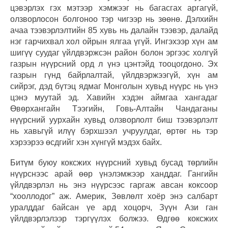
цэвэрлэх гэх мэтээр хэмжээг нь багасгах аргагүй,
олзворлосон болгоноо тэр чигээр нь зөөнө. Дэлхийн
ачаа тээвэрлэлтийн 85 хувь нь далайн тээвэр, далайд
нэг гарчихвал хол ойрын ялгаа үгүй. Ингэхээр хүн ам
шигүү суудаг үйлдвэржсэн район болон эргээс холгүй
газрын нүүрсний орд л үнэ цэнтэйд тооцогдоно. Эх
газрын гүнд байрлалтай, үйлдвэржээгүй, хүн ам
сийрэг, дэд бүтэц ядмаг Монголын хувьд нүүрс нь үнэ
цэнэ муутай эд. Хавийн хэдэн аймгаа хангадаг
Өвөрхангайн Тээгийн, Говь-Алтайн Чандаганы
нүүрсний уурхайн хувьд олзворлолт биш тээвэрлэлт
нь хавьгүй илүү бэрхшээл учруулдаг, өртөг нь тэр
хэрээрээ өсдгийг хэн хүнгүй мэдэх байх.
Битүм буюу коксжих нүүрсний хувьд бусад төрлийн
нүүрснээс арай өөр үнэлэмжээр ханддаг. Гангийн
үйлдвэрлэл нь энэ нүүрсээс гаргаж авсан коксоор
“хооллодог” аж. Америк, Зөвлөлт хоёр энэ салбарт
уралддаг байсан үе ард хоцорч, Зүүн Ази ган
үйлдвэрлэлээр тэргүүлэх болжээ. Өдгөө коксжих