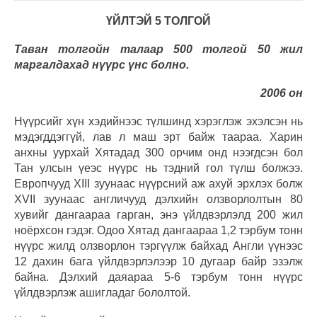
ҮЙЛТЭЙ 5 ТОЛГОЙ
Таван толгойн талаар 500 толгой 50 жил
маргалдахад нүүрс үнс болно.
2006 он
Нүүрсийг хүн хэдийнээс түлшинд хэрэглэж эхэлсэн нь
мэдэгддэггүй, лав л маш эрт байж таараа. Харин
анхны уурхай Хятадад 300 орчим онд нээгдсэн бол
Тан улсын үеэс нүүрс нь тэдний гол түлш болжээ.
Европчууд XIII зуунаас нүүрсний аж ахуй эрхлэх болж
XVII зуунаас англичууд дэлхийн олзворлолтын 80
хувийг дангаараа гарган, энэ үйлдвэрлэлд 200 жил
ноёрхсон гэдэг. Одоо Хятад дангаараа 1,2 тэрбум тонн
нүүрс жилд олзворлон тэргүүлж байхад Англи үүнээс
12 дахин бага үйлдвэрлэлээр 10 дугаар байр эзэлж
байна. Дэлхий даяараа 5-6 тэрбум тонн нүүрс
үйлдвэрлэж ашигладаг бололтой.