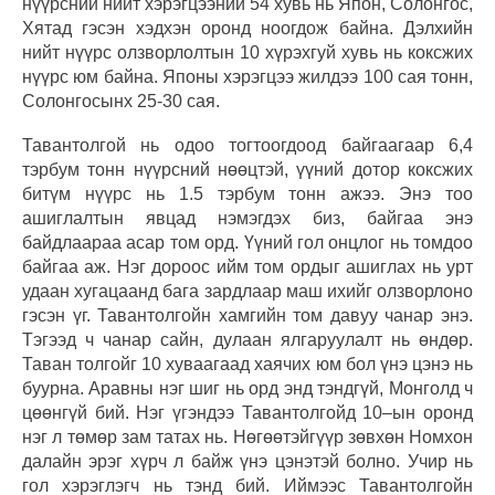
нүүрсний нийт хэрэгцээний 54 хувь нь Япон, Солонгос,
Хятад гэсэн хэдхэн оронд ноогдож байна. Дэлхийн
нийт нүүрс олзворлолтын 10 хүрэхгуй хувь нь коксжих
нүүрс юм байна. Японы хэрэгцээ жилдээ 100 сая тонн,
Солонгосынх 25-30 сая.
Тавантолгой нь одоо тогтоогдоод байгаагаар 6,4
тэрбум тонн нүүрсний нөөцтэй, үүний дотор коксжих
битүм нүүрс нь 1.5 тэрбум тонн ажээ. Энэ тоо
ашиглалтын явцад нэмэгдэх биз, байгаа энэ
байдлаараа асар том орд. Үүний гол онцлог нь томдоо
байгаа аж. Нэг дороос ийм том ордыг ашиглах нь урт
удаан хугацаанд бага зардлаар маш ихийг олзворлоно
гэсэн үг. Тавантолгойн хамгийн том давуу чанар энэ.
Тэгээд ч чанар сайн, дулаан ялгаруулалт нь өндөр.
Таван толгойг 10 хуваагаад хаячих юм бол үнэ цэнэ нь
буурна. Аравны нэг шиг нь орд энд тэндгүй, Монголд ч
цөөнгүй бий. Нэг үгэндээ Тавантолгойд 10–ын оронд
нэг л төмөр зам татах нь. Нөгөөтэйгүүр зөвхөн Номхон
далайн эрэг хүрч л байж үнэ цэнэтэй болно. Учир нь
гол хэрэглэгч нь тэнд бий. Иймээс Тавантолгойн