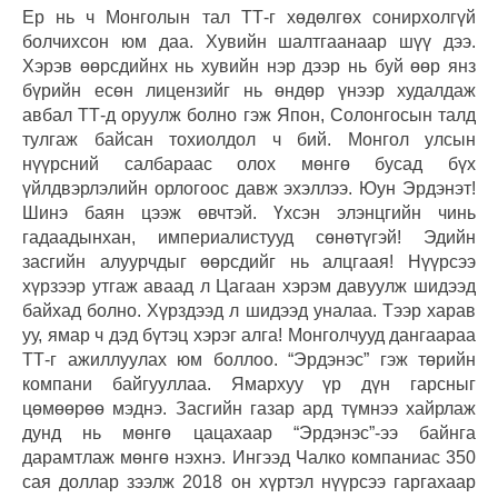
Ер нь ч Монголын тал ТТ-г хөдөлгөх сонирхолгүй
болчихсон юм даа. Хувийн шалтгаанаар шүү дээ.
Хэрэв өөрсдийнх нь хувийн нэр дээр нь буй өөр янз
бүрийн есөн лицензийг нь өндөр үнээр худалдаж
авбал ТТ-д оруулж болно гэж Япон, Солонгосын талд
тулгаж байсан тохиолдол ч бий. Монгол улсын
нүүрсний салбараас олох мөнгө бусад бүх
үйлдвэрлэлийн орлогоос давж эхэллээ. Юун Эрдэнэт!
Шинэ баян цээж өвчтэй. Үхсэн элэнцгийн чинь
гадаадынхан, империалистууд сөнөтүгэй! Эдийн
засгийн алуурчдыг өөрсдийг нь алцгаая! Нүүрсээ
хүрзээр утгаж аваад л Цагаан хэрэм давуулж шидээд
байхад болно. Хүрздээд л шидээд уналаа. Тээр харав
уу, ямар ч дэд бүтэц хэрэг алга! Монголчууд дангаараа
ТТ-г ажиллуулах юм боллоо. “Эрдэнэс” гэж төрийн
компани байгууллаа. Ямархуу үр дүн гарсныг
цөмөөрөө мэднэ. Засгийн газар ард түмнээ хайрлаж
дунд нь мөнгө цацахаар “Эрдэнэс”-ээ байнга
дарамтлаж мөнгө нэхнэ. Ингээд Чалко компаниас 350
сая доллар зээлж 2018 он хүртэл нүүрсээ гаргахаар