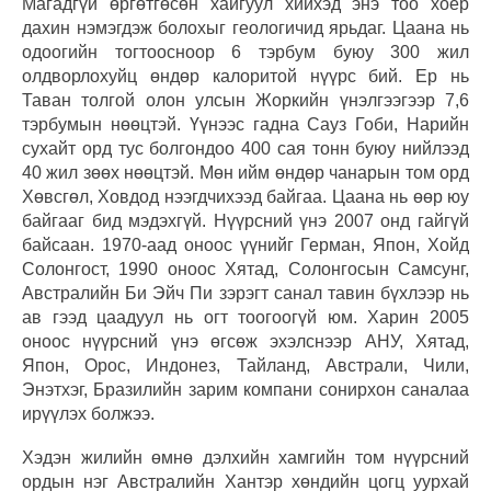
Магадгүй өргөтгөсөн хайгуул хийхэд энэ тоо хоёр
дахин нэмэгдэж болохыг геологичид ярьдаг. Цаана нь
одоогийн тогтоосноор 6 тэрбум буюу 300 жил
олдворлохуйц өндөр калоритой нүүрс бий. Ер нь
Таван толгой олон улсын Жоркийн үнэлгээгээр 7,6
тэрбумын нөөцтэй. Үүнээс гадна Сауз Гоби, Нарийн
сухайт орд тус болгондоо 400 сая тонн буюу нийлээд
40 жил зөөх нөөцтэй. Мөн ийм өндөр чанарын том орд
Хөвсгөл, Ховдод нээгдчихээд байгаа. Цаана нь өөр юу
байгааг бид мэдэхгүй. Нүүрсний үнэ 2007 онд гайгүй
байсаан. 1970-аад оноос үүнийг Герман, Япон, Хойд
Солонгост, 1990 оноос Хятад, Солонгосын Самсунг,
Австралийн Би Эйч Пи зэрэгт санал тавин бүхлээр нь
ав гээд цаадуул нь огт тоогоогүй юм. Харин 2005
оноос нүүрсний үнэ өгсөж эхэлснээр АНУ, Хятад,
Япон, Орос, Индонез, Тайланд, Австрали, Чили,
Энэтхэг, Бразилийн зарим компани сонирхон саналаа
ирүүлэх болжээ.
Хэдэн жилийн өмнө дэлхийн хамгийн том нүүрсний
ордын нэг Австралийн Хантэр хөндийн цогц уурхай