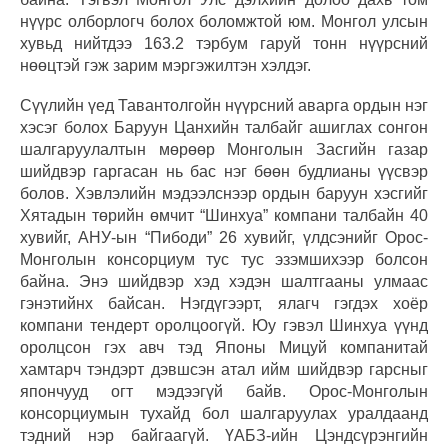
нүүрс олборлогч болох боломжтой юм. Монгол улсын
хувьд нийтдээ 163.2 тэрбум гаруй тонн нүүрсний
нөөцтэй гэж зарим мэргэжилтэн хэлдэг.
Сүүлийн үед Тавантолгойн нүүрсний аварга ордын нэг
хэсэг болох Баруун Цанхийн талбайг ашиглах сонгон
шалгаруулалтын мөрөөр Монголын Засгийн газар
шийдвэр гаргасан нь бас нэг бөөн будлианы үүсвэр
болов. Хэвлэлийн мэдээлснээр ордын баруун хэсгийг
Хятадын төрийн өмчит “Шинхуа” компани талбайн 40
хувийг, АНУ-ын “Пибоди” 26 хувийг, үлдсэнийг Орос-
Монголын консорциум тус тус эзэмшихээр болсон
байна. Энэ шийдвэр хэд хэдэн шалтгааны улмаас
гэнэтийнх байсан. Нэгдүгээрт, ялагч гэгдэх хоёр
компани тендерт оролцоогүй. Юу гэвэл Шинхуа үүнд
оролцсон гэх авч тэд Японы Мицуй компанитай
хамтарч тэндэрт дэвшсэн атал ийм шийдвэр гарсныг
япончууд огт мэдээгүй байв. Орос-Монголын
консорциумын тухайд бол шалгаруулах уралдаанд
тэдний нэр байгаагүй. ҮАБЗ-ийн Цэндсүрэнгийн