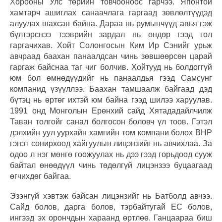
Хорооны Улс төрийн товчооноос гарчээ. Японтой
хамтарч ашиглах санаачлага гаргаад зөвлөлтүүдэд
алуулах шахсан байна. Дараа нь румынчүүд авья гэж
бүлтэрснээ тээврийн зардал нь өндөр гээд гол
гаргачихав. Хойт Солонгосын Ким Ир Сэнийг урьж
авчраад баахан панаалдсан чинь зөвшөөрсөн царай
гаргаж байснаа таг чиг болчив. Хойтууд нь болдоггүй
юм бол өмнөдүүдийг нь панаалдья гээд Самсунг
компанид үзүүллээ. Баахан тамшаалж байгаад дэд
бүтэц нь өртөг ихтэй юм байна гээд шилээ харуулав.
1991 онд Монголын Ерөнхий сайд Хятададайлчилж
Таван толгойг санал болгосон боловч үл тоов. Гэтэл
дэлхийн уул уурхайн хамгийн том компани болох BHP
гэнэт сонирхоод хайгуулын лицэнзийг нь авчихлаа. За
одоо л нэг мөнгө гоожуулах нь дээ гээд горьдоод сууж
байтал өнөөдүүл чинь төдөлгүй лицэнзээ буцаагаад
өгчихдөг байгаа.
Эзэнгүй хэвтэж байсан лицэнзийг нь Батболд авчээ.
Сайд болов, дарга болов, тэрбайтугай ЕС болов,
ингээд эх орончдын хараанд өртлөө. Ганцаараа биш