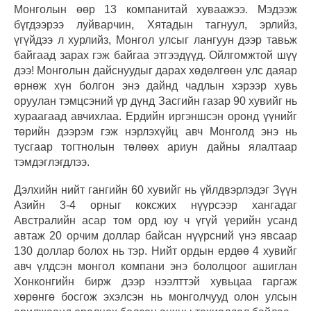
Монголын өөр 13 компанитай хуваажээ. Мэдээж
бүгдээрээ луйварчин, Хятадын тагнуул, эрлийз,
үгүйдээ л хурлийз, Монгол улсыг лангуун дээр тавьж
байгаад зарах гэж байгаа этгээдүүд. Ойлгомжтой шүү
дээ! Монголын дайснуудыг дарах хөдөлгөөн улс даяар
өрнөж хүн болгон энэ дайнд чадлын хэрээр хувь
оруулан тэмцсэний үр дүнд Засгийн газар 90 хувийг нь
хураагаад авчихлаа. Ердийн иргэншсэн оронд үүнийг
төрийн дээрэм гэж нэрлэхүйц авч Монголд энэ нь
тусгаар тогтнолын төлөөх ариун дайны ялалтаар
тэмдэглэгдлээ.
Дэлхийн нийт гангийн 60 хувийг нь үйлдвэрлэдэг Зүүн
Азийн 3-4 орныг коксжих нүүрсээр хангадаг
Австралийн асар том орд юу ч үгүй үерийн усанд
автаж 20 орчим доллар байсан нүүрсний үнэ явсаар
130 доллар болох нь тэр. Нийт ордын ердөө 4 хувийг
авч үлдсэн монгол компани энэ бололцоог ашиглан
Хонконгийн бирж дээр нээлттэй хувьцаа гаргаж
хөрөнгө босгож эхэлсэн нь монголчууд олон улсын