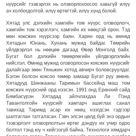
нүүрсийг тээвэрлэх нь олзворлохоосоо хавьгүй илүү
ач холбогдолтой, илүү өртөгтэй, илүү хүнд болой.
Хятад улс дэлхийн хамгийн том нүүрс олзворлогч,
хамгийн том хэрэглэгч, хамгийн их нөөцтэй орон. Тэд
мөн коксжих нүүрсээр баян. Харин орд нь өмнөд
Хятадын Юнань, Хунань мужид байдаг. Төмрийн
үйлдвэрлэл нь нөөцөө дагаад Өвөр Монголд байх.
Бугат бол дэлхийн төмөрлөгийн үйлдвэрлэлийн
нийслэл. Өмнөд мужид олзворлосон коксжих нүүрсийг
далайгаар зөөн Тяньжин хотод авчирч боловсруулдаг.
Бэлэн болсон коксоо төмөр замаар Бугат руу зөөнө.
Хятадууд Шинжааны Таримын бассейнд маш том
коксжих нүүрсний орд нээсэн. 1991 онд Ерөнхий сайд
Бямбасүрэн Хятадад айлчлахдаа Ли Пэнд
Тавантолгойн нүүрсийг хамтарч ашиглах санал
тавихад Таримд асар их нөөц нээгдсэн гэдгээр
шалтаглан татгалзсан. Гэвч элсэн цөлд буй энэ ордын
тээвэрлэлт олзворлолтын өртөг дэндүү их учир одоо
болтол тэнд юу ч хийгээгүй байна. Технологи хямдарч