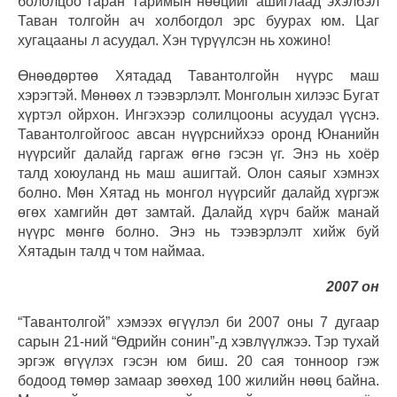
бололцоо гаран Таримын нөөцийг ашиглаад эхэлбэл
Таван толгойн ач холбогдол эрс буурах юм. Цаг
хугацааны л асуудал. Хэн түрүүлсэн нь хожино!
Өнөөдөртөө Хятадад Тавантолгойн нүүрс маш
хэрэгтэй. Мөнөөх л тээвэрлэлт. Монголын хилээс Бугат
хүртэл ойрхон. Ингэхээр солилцооны асуудал үүснэ.
Тавантолгойгоос авсан нүүрснийхээ оронд Юнанийн
нүүрсийг далайд гаргаж өгнө гэсэн үг. Энэ нь хоёр
талд хоюуланд нь маш ашигтай. Олон саяыг хэмнэх
болно. Мөн Хятад нь монгол нүүрсийг далайд хүргэж
өгөх хамгийн дөт замтай. Далайд хүрч байж манай
нүүрс мөнгө болно. Энэ нь тээвэрлэлт хийж буй
Хятадын талд ч том наймаа.
2007 он
“Тавантолгой” хэмээх өгүүлэл би 2007 оны 7 дугаар
сарын 21-ний “Өдрийн сонин”-д хэвлүүлжээ. Тэр тухай
эргэж өгүүлэх гэсэн юм биш. 20 сая тонноор гэж
бодоод төмөр замаар зөөхөд 100 жилийн нөөц байна.