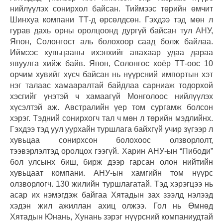
нийлүүлэх сонирхол байсан. Тиймээс төрийн өмчит
Шинхуа компани ТТ-д өрсөлдсөн. Гэхдээ тэд мөн л
гурав дахь орны оролцоонд дургүй байсан тул АНУ,
Япон, Солонгост аль болохоор саад болж байлаа.
Иймээс хувьцааны ихэнхийг авахаар удаа дараа
явуулга хийж байв. Япон, Солонгос хоёр ТТ-оос 10
орчим хувийг хүсч байсан нь нүүрсний импортын хэт
нэг талаас хамааралтай байдлаа сарниаж тодорхой
хэсгийг үнэтэй ч хамаагүй Монголоос нийлүүлэх
хүсэлтэй аж. Австралийн үер том сургамж болсон
хэрэг. Тэдний сонирхогч тал ч мөн л төрийн мэдлийнх.
Гэхдээ тэд уул уурхайн туршлага байхгүй учир зүгээр л
хувьцаа сонирхсон болохоос олзворлолт,
тээвэрлэлтэд оролцох гээгүй. Харин АНУ-ын “Пибоди”
бол улсынх биш, бирж дээр гарсан олон нийтийн
хувьцаат компани. АНУ-ын хамгийн том нүүрс
олзворлогч. 130 жилийн туршлагатай. Тэд хэрэгцээ нь
асар их нэмэгдэж байгаа Хятадын зах зээлд нэлээд
хэдэн жил ажиллан ахиц олжээ. Гол нь Өмнөд
Хятадын Юнань, Хунань зэрэг нүүрсний компаниудтай