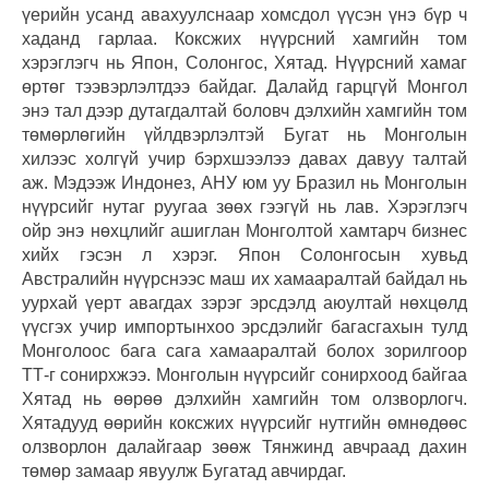
үерийн усанд авахуулснаар хомсдол үүсэн үнэ бүр ч
хаданд гарлаа. Коксжих нүүрсний хамгийн том
хэрэглэгч нь Япон, Солонгос, Хятад. Нүүрсний хамаг
өртөг тээвэрлэлтдээ байдаг. Далайд гарцгүй Монгол
энэ тал дээр дутагдалтай боловч дэлхийн хамгийн том
төмөрлөгийн үйлдвэрлэлтэй Бугат нь Монголын
хилээс холгүй учир бэрхшээлээ давах давуу талтай
аж. Мэдээж Индонез, АНУ юм уу Бразил нь Монголын
нүүрсийг нутаг руугаа зөөх гээгүй нь лав. Хэрэглэгч
ойр энэ нөхцлийг ашиглан Монголтой хамтарч бизнес
хийх гэсэн л хэрэг. Япон Солонгосын хувьд
Австралийн нүүрснээс маш их хамааралтай байдал нь
уурхай үерт авагдах зэрэг эрсдэлд аюултай нөхцөлд
үүсгэх учир импортынхоо эрсдэлийг багасгахын тулд
Монголоос бага сага хамааралтай болох зорилгоор
ТТ-г сонирхжээ. Монголын нүүрсийг сонирхоод байгаа
Хятад нь өөрөө дэлхийн хамгийн том олзворлогч.
Хятадууд өөрийн коксжих нүүрсийг нутгийн өмнөдөөс
олзворлон далайгаар зөөж Тянжинд авчраад дахин
төмөр замаар явуулж Бугатад авчирдаг.