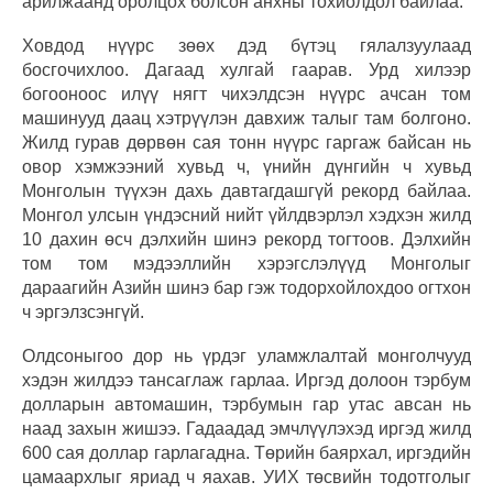
арилжаанд оролцох болсон анхны тохиолдол байлаа.
Ховдод нүүрс зөөх дэд бүтэц гялалзуулаад
босгочихлоо. Дагаад хулгай гаарав. Урд хилээр
богооноос илүү нягт чихэлдсэн нүүрс ачсан том
машинууд даац хэтрүүлэн давхиж талыг там болгоно.
Жилд гурав дөрвөн сая тонн нүүрс гаргаж байсан нь
овор хэмжээний хувьд ч, үнийн дүнгийн ч хувьд
Монголын түүхэн дахь давтагдашгүй рекорд байлаа.
Монгол улсын үндэсний нийт үйлдвэрлэл хэдхэн жилд
10 дахин өсч дэлхийн шинэ рекорд тогтоов. Дэлхийн
том том мэдээллийн хэрэгслэлүүд Монголыг
дараагийн Азийн шинэ бар гэж тодорхойлохдоо огтхон
ч эргэлзсэнгүй.
Олдсоныгоо дор нь үрдэг уламжлалтай монголчууд
хэдэн жилдээ тансаглаж гарлаа. Иргэд долоон тэрбум
долларын автомашин, тэрбумын гар утас авсан нь
наад захын жишээ. Гадаадад эмчлүүлэхэд иргэд жилд
600 сая доллар гарлагадна. Төрийн баярхал, иргэдийн
цамаархлыг яриад ч яахав. УИХ төсвийн тодотголыг