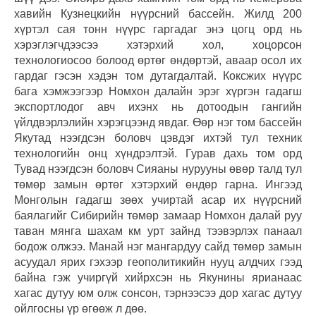
хавийн Кузнецкийн нүүрсний бассейн. Жилд 200
хүртэл сая тонн нүүрс гаргадаг энэ цогц орд нь
хэрэглэгчдээсээ хэтэрхий хол, хоцорсон
технологиосоо болоод өртөг өндөртэй, аваар осол их
гардаг гэсэн хэдэн том дутагдалтай. Коксжих нүүрс
бага хэмжээгээр Номхон далайн эрэг хүргэн гадагш
экспортлодог авч ихэнх нь дотоодын гангийн
үйлдвэрлэлийн хэрэгцээнд явдаг. Өөр нэг том бассейн
Якутад нээгдсэн боловч цэвдэг ихтэй тул техник
технологийн онц хүндрэлтэй. Гурав дахь том орд
Тувад нээгдсэн боловч Сияаны нурууны өвөр талд тул
төмөр замын өртөг хэтэрхий өндөр гарна. Ингээд
Монголын гадагш зөөх учиртай асар их нүүрсний
баялагийг Сибирийн төмөр замаар Номхон далай руу
таван мянга шахам км урт зайнд тээвэрлэх панаал
бодож олжээ. Манай нэг мангардуу сайд төмөр замын
асуудал ярих гэхээр геополитикийн нууц алдчих гээд
байна гэж учиргүй хийрхсэн нь Якунины ярианаас
хагас дутуу юм олж сонсон, тэрнээсээ дор хагас дутуу
ойлгосны үр өгөөж л дөө.