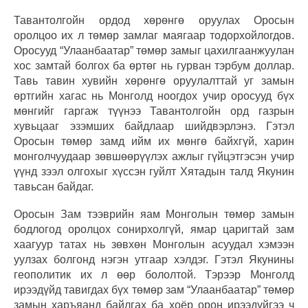
Тавантолгойн ордод хөрөнгө оруулах Оросын
оролцоо их л төмөр замлаг маягаар тодорхойлогдов.
Оросууд “Улаанбаатар” төмөр замыг цахилгаанжуулан
хос замтай болгох ба өртөг нь гурван тэрбум доллар.
Тавь тавин хувийн хөрөнгө оруулалттай уг замын
өртгийн хагас нь Монголд ноогдох учир оросууд бүх
мөнгийг гаргаж түүнээ Тавантолгойн орд газрын
хувьцааг эзэмших байдлаар шийдвэрлэнэ. Гэтэл
Оросын төмөр замд ийм их мөнгө байхгүй, харин
монголчуудаар зөвшөөрүүлэх ажлыг гүйцэтгэсэн учир
үүнд зээл олгохыг хүссэн гуйлт Хятадын талд Якунин
тавьсан байдаг.
Оросын Зам тээврийн яам Монголын төмөр замын
бодлогод оролцох сонирхолгүй, ямар царигтай зам
хаагуур татах нь зөвхөн Монголын асуудал хэмээн
уулзах болгонд нэгэн утгаар хэлдэг. Гэтэл Якунины
геополитик их л өөр бололтой. Тэрээр Монголд
ирээдүйд тавигдах бүх төмөр зам “Улаанбаатар” төмөр
замын харъяанд байлгах ба хоёр орон ирээдүйгээ ч