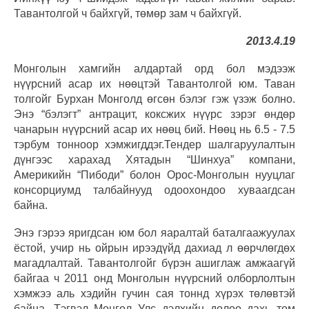
Тавантолгой ч байхгүй, төмөр зам ч байхгүй.
2013.4.19
Монголын хамгийн алдартай орд бол мэдээж
нүүрсний асар их нөөцтэй Тавантолгой юм. Таван
толгойг Бурхан Монголд өгсөн бэлэг гэж үзэж болно.
Энэ “бэлэгт” антрацит, коксжих нүүрс зэрэг өндөр
чанарын нүүрсний асар их нөөц бий. Нөөц нь 6.5 - 7.5
тэрбум тонноор хэмжигддэг.Тендер шалгаруулалтын
дүнгээс харахад Хятадын “Шинхуа” компани,
Америкийн “Пибоди” болон Орос-Монголын нууцлаг
консорциумд талбайнууд одоохондоо хуваагдсан
байна.
Энэ гэрээ яригдсан юм бол яаралтай баталгаажуулах
ёстой, учир нь ойрын ирээдүйд дахиад л өөрчлөгдөх
магадлалтай. Тавантолгойг бүрэн ашиглаж амжаагүй
байгаа ч 2011 онд Монголын нүүрсний олборлолтын
хэмжээ аль хэдийн гучин сая тоннд хүрэх төлөвтэй
байна. Тэгвэл Монгол Улс дэлхийн долоо дахь том