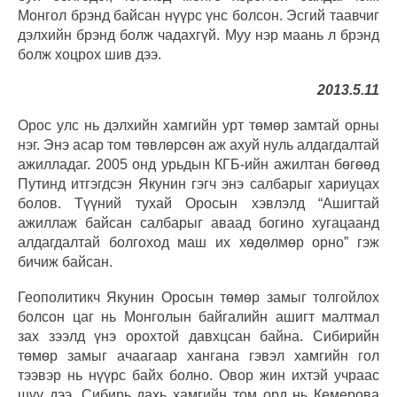
Монгол брэнд байсан нүүрс үнс болсон. Эсгий таавчиг
дэлхийн брэнд болж чадахгүй. Муу нэр маань л брэнд
болж хоцрох шив дээ.
2013.5.11
Орос улс нь дэлхийн хамгийн урт төмөр замтай орны
нэг. Энэ асар том төвлөрсөн аж ахуй нуль алдагдалтай
ажилладаг. 2005 онд урьдын КГБ-ийн ажилтан бөгөөд
Путинд итгэгдсэн Якунин гэгч энэ салбарыг хариуцах
болов. Түүний тухай Оросын хэвлэлд “Ашигтай
ажиллаж байсан салбарыг аваад богино хугацаанд
алдагдалтай болгоход маш их хөдөлмөр орно” гэж
бичиж байсан.
Геополитикч Якунин Оросын төмөр замыг толгойлох
болсон цаг нь Монголын байгалийн ашигт малтмал
зах зээлд үнэ орохтой давхцсан байна. Сибирийн
төмөр замыг ачаагаар хангана гэвэл хамгийн гол
тээвэр нь нүүрс байх болно. Овор жин ихтэй учраас
шүү дээ. Сибирь дахь хамгийн том орд нь Кемерова