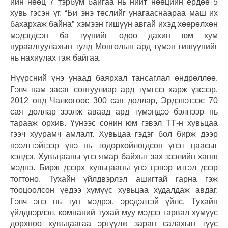
ийн нөөц 7 тэрбум байгаа нь нийт нөөцийн ердөө 5
хувь гэсэн үг. “Би энэ төслийг унагааснаараа маш их
бахархаж байна” хэмээн гишүүн авгай ихэд хөөрөлхөн
мэдэгдсэн ба түүнийг одоо дахин юм хум
нураалгуулахын тулд Монголын ард түмэн гишүүнийг
нь нахиулах гэж байгаа.
Нүүрсний үнэ унаад баярхал тансаглал өндрөллөө.
Гэвч нам засаг сонгуулиар ард түмнээ харж үзсээр.
2012 онд Чалкогоос 300 сая доллар, Эрдэнэтээс 70
сая доллар зээлж аваад ард түмэндээ бэлнээр нь
тарааж орхив. Үүнээс сонин юм гэвэл ТТ-н хувьцаа
гээч хуурамч амлалт. Хувьцаа гэдэг бол бирж дээр
нээлттэйгээр үнэ нь тодорхойлогдсон үнэт цаасыг
хэлдэг. Хувьцааны үнэ ямар байхыг зах зээлийн ханш
мэднэ. Бирж дээрх хувьцааны үнэ цэвэр итгэл дээр
тогтоно. Тухайн үйлдвэрлэл ашигтай гарна гэж
тооцоолсон үедээ хүмүүс хувьцаа худалдаж авдаг.
Гэвч энэ нь тун мэдрэг, эрсдэлтэй үйлс. Тухайн
үйлдвэрлэл, компаний тухай муу мэдээ гарвал хүмүүс
дорхноо хувьцаагаа эргүүлж заран салахын түүс