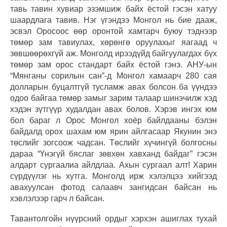
тавь тавин хувиар эзэмшиж байх ёстой гэсэн хатуу
шаардлага тавив. Нэг үгэндээ Монгол нь бие дааж,
эсвэл Оросоос өөр оронтой хамтарч буюу тэднээр
төмөр зам тавиулах, хөрөнгө оруулахыг яагаад ч
зөвшөөрөхгүй аж. Монголд ирээдүйд байгуулагдах бүх
төмөр зам орос стандарт байх ёстой гэнэ. АНУ-ын
“Мянганы сорилын сан”-д Монгол хамаарч 280 сая
долларын буцалтгүй тусламж авах болсон ба үүндээ
одоо байгаа төмөр замыг зарим талаар шинэчилж хэд
хэдэн зүтгүүр худалдан авах болов. Хэрэв ингэх юм
бол бараг л Орос Монгол хоёр байлдааны бэлэн
байдалд орох шахам юм ярин айлгасаар Якунин энэ
төслийг зогсоож чадсан. Төслийг хүчингүй болгосны
дараа “Үнэгүй бяслаг зөвхөн хавханд байдаг” гэсэн
алдарт сургаалиа айлдлаа. Ахын сургаал алт! Харин
сүрдүүлэг нь хутга. Монголд ирж хэлэлцээ хийгээд
авахуулсан фотод салаавч зангидсан байсан нь
хэвлэлээр гарч л байсан.
Тавантолгойн нүүрсний ордыг хэрхэн ашиглах тухай