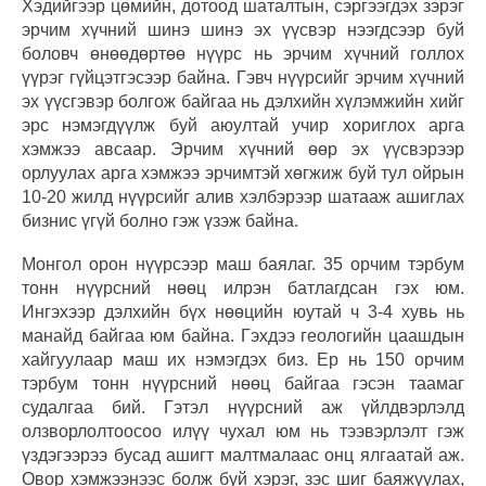
Хэдийгээр цөмийн, дотоод шаталтын, сэргээгдэх зэрэг
эрчим хүчний шинэ шинэ эх үүсвэр нээгдсээр буй
боловч өнөөдөртөө нүүрс нь эрчим хүчний голлох
үүрэг гүйцэтгэсээр байна. Гэвч нүүрсийг эрчим хүчний
эх үүсгэвэр болгож байгаа нь дэлхийн хүлэмжийн хийг
эрс нэмэгдүүлж буй аюултай учир хориглох арга
хэмжээ авсаар. Эрчим хүчний өөр эх үүсвэрээр
орлуулах арга хэмжээ эрчимтэй хөгжиж буй тул ойрын
10-20 жилд нүүрсийг алив хэлбэрээр шатааж ашиглах
бизнис үгүй болно гэж үзэж байна.
Монгол орон нүүрсээр маш баялаг. 35 орчим тэрбум
тонн нүүрсний нөөц илрэн батлагдсан гэх юм.
Ингэхээр дэлхийн бүх нөөцийн юутай ч 3-4 хувь нь
манайд байгаа юм байна. Гэхдээ геологийн цаашдын
хайгуулаар маш их нэмэгдэх биз. Ер нь 150 орчим
тэрбум тонн нүүрсний нөөц байгаа гэсэн таамаг
судалгаа бий. Гэтэл нүүрсний аж үйлдвэрлэлд
олзворлолтоосоо илүү чухал юм нь тээвэрлэлт гэж
үздэгээрээ бусад ашигт малтмалаас онц ялгаатай аж.
Овор хэмжээнээс болж буй хэрэг, зэс шиг баяжуулах,