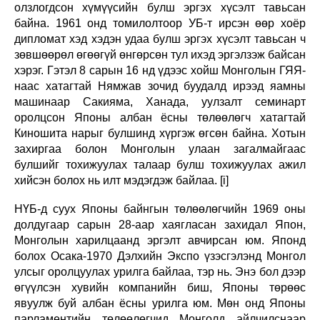
олзлогдсон хүмүүсийн булш эргэх хүсэлт тавьсан
байна. 1961 онд томилолтоор УБ-т ирсэн өөр хоёр
дипломат хэд хэдэн удаа булш эргэх хүсэлт тавьсан ч
зөвшөөрөл өгөөгүй өнгөрсөн тул ихэд эргэлзэж байсан
хэрэг. Гэтэл 8 сарын 16 нд үдээс хойш Монголын ГЯЯ-
наас хатагтай Нямжав зочид буудалд ирээд яамны
машинаар Сакияма, Ханада, уулзалт семинарт
оролцсон Японы албан ёсны төлөөлөгч хатагтай
Киношита нарыг булшинд хүргэж өгсөн байна. Хотын
захиргаа болон Монголын улаан загалмайгаас
булшийг тохижуулах талаар булш тохижуулах ажил
хийсэн болох нь илт мэдэгдэж байлаа. [i]
НҮБ-д суух Японы байнгын төлөөлөгчийн 1969 оны
долдугаар сарын 28-аар хаягласан захидал Япон,
Монголын харилцаанд эргэлт авчирсан юм. Японд
болох Осака-1970 Дэлхийн Экспо үзэсгэлэнд Монгол
улсыг оролцуулах урилга байлаа, тэр нь. Энэ бол дээр
өгүүлсэн хувийн компанийн биш, Японы төрөөс
явуулж буй албан ёсны урилга юм. Мөн онд Японы
парламентийн төлөөлөгчид Монголд айлчилснаар