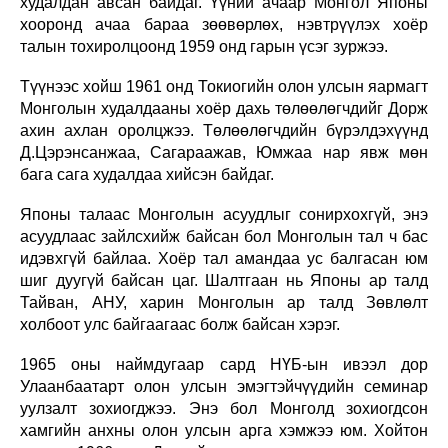
худалдан авсан байдаг. Үүний ачаар Монгол Японы
хооронд ачаа бараа зөөвөрлөх, нэвтрүүлэх хоёр
талын тохиролцоонд 1959 онд гарын үсэг зуржээ.
Түүнээс хойш 1961 онд Токиогийн олон улсын яармагт
Монголын худалдааны хоёр дахь төлөөлөгчдийг Дорж
ахин ахлан оролцжээ. Төлөөлөгчдийн бүрэлдэхүүнд
Д.Цэрэнсанжаа, Сагараажав, Юмжаа нар явж мөн
бага сага худалдаа хийсэн байдаг.
Японы талаас Монголын асуудлыг сонирхохгүй, энэ
асуудлаас зайлсхийж байсан бол Монголын тал ч бас
идэвхгүй байлаа. Хоёр тал амандаа ус балгасан юм
шиг дуугүй байсан цаг. Шалтгаан нь Японы ар талд
Тайван, АНУ, харин Монголын ар талд Зөвлөлт
холбоот улс байгаагаас болж байсан хэрэг.
1965 оны наймдугаар сард НҮБ-ын ивээл дор
Улаанбаатарт олон улсын эмэгтэйчүүдийн семинар
уулзалт зохиогджээ. Энэ бол Монголд зохиогдсон
хамгийн анхны олон улсын арга хэмжээ юм. Хойтон