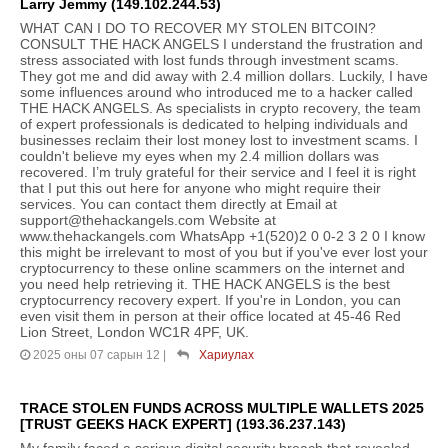
Larry Jemmy (149.102.244.53)
WHAT CAN I DO TO RECOVER MY STOLEN BITCOIN?
CONSULT THE HACK ANGELS I understand the frustration and
stress associated with lost funds through investment scams.
They got me and did away with 2.4 million dollars. Luckily, I have
some influences around who introduced me to a hacker called
THE HACK ANGELS. As specialists in crypto recovery, the team
of expert professionals is dedicated to helping individuals and
businesses reclaim their lost money lost to investment scams. I
couldn't believe my eyes when my 2.4 million dollars was
recovered. I’m truly grateful for their service and I feel it is right
that I put this out here for anyone who might require their
services. You can contact them directly at Email at
support@thehackangels.com Website at
www.thehackangels.com WhatsApp +1(520)2 0 0-2 3 2 0 I know
this might be irrelevant to most of you but if you've ever lost your
cryptocurrency to these online scammers on the internet and
you need help retrieving it. THE HACK ANGELS is the best
cryptocurrency recovery expert. If you're in London, you can
even visit them in person at their office located at 45-46 Red
Lion Street, London WC1R 4PF, UK.
2025 оны 07 сарын 12
|
Хариулах
TRACE STOLEN FUNDS ACROSS MULTIPLE WALLETS 2025
[TRUST GEEKS HACK EXPERT] (193.36.237.143)