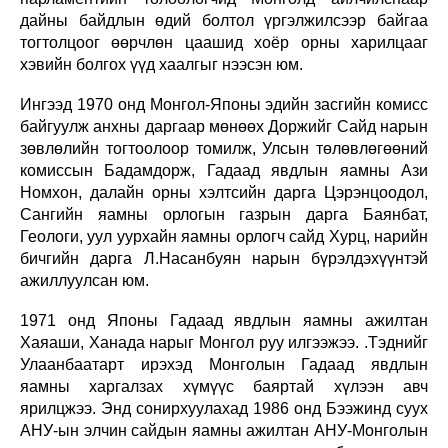
дайны байдлын өдий болтол үргэлжилсээр байгаа
тогтолцоог өөрчлөн цаашид хоёр орны харилцааг
хэвийн болгох үүд хаалгыг нээсэн юм.
Ингээд 1970 онд Монгол-Японы эдийн засгийн комисс
байгуулж анхны даргаар мөнөөх Доржийг Сайд нарын
зөвлөлийн тогтоолоор томилж, Улсын төлөвлөгөөний
комиссын Бадамдорж, Гадаад явдлын яамны Ази
Номхон, далайн орны хэлтсийн дарга Цэрэнцоодол,
Сангийн яамны орлогын газрын дарга Баянбат,
Геологи, уул уурхайн яамны орлогч сайд Хурц, нарийн
бичгийн дарга Л.Насанбуян нарын бүрэлдэхүүнтэй
ажиллуулсан юм.
1971 онд Японы Гадаад явдлын яамны ажилтан
Хаяаши, Ханада нарыг Монгол руу илгээжээ. .Тэднийг
Улаанбаатарт ирэхэд Монголын Гадаад явдлын
яамны харгалзах хүмүүс баяртай хүлээн авч
ярилцжээ. Энд сонирхуулахад 1986 онд Бээжинд суух
АНУ-ын элчин сайдын яамны ажилтан АНУ-Монголын