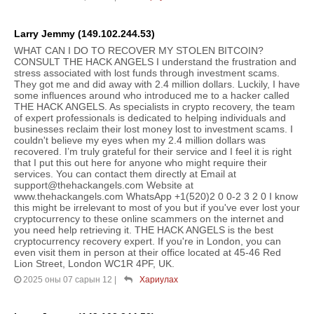
Larry Jemmy (149.102.244.53)
WHAT CAN I DO TO RECOVER MY STOLEN BITCOIN?
CONSULT THE HACK ANGELS I understand the frustration and
stress associated with lost funds through investment scams.
They got me and did away with 2.4 million dollars. Luckily, I have
some influences around who introduced me to a hacker called
THE HACK ANGELS. As specialists in crypto recovery, the team
of expert professionals is dedicated to helping individuals and
businesses reclaim their lost money lost to investment scams. I
couldn't believe my eyes when my 2.4 million dollars was
recovered. I’m truly grateful for their service and I feel it is right
that I put this out here for anyone who might require their
services. You can contact them directly at Email at
support@thehackangels.com Website at
www.thehackangels.com WhatsApp +1(520)2 0 0-2 3 2 0 I know
this might be irrelevant to most of you but if you've ever lost your
cryptocurrency to these online scammers on the internet and
you need help retrieving it. THE HACK ANGELS is the best
cryptocurrency recovery expert. If you're in London, you can
even visit them in person at their office located at 45-46 Red
Lion Street, London WC1R 4PF, UK.
2025 оны 07 сарын 12
|
Хариулах