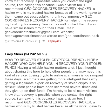
know that recovery is possible when you contact the right
source, i am saying this because I was a victim too. I
recommend GEO COORDINATES RECOVERY HACKER, a
hacker who is my trusted hacker because all the work I gave to
them, came out successfully. I thank you immensely GEO
COORDINATES RECOVERY HACKER for helping me recover
my Lost cryptocurrency. You can as well contact them if you
have similar issues through their Email Email:
geovcoordinateshacker@gmail.com Website;
https://geovcoordinateshac.wixsite.com/geo-coordinates-hack
2025 оны 11 сарын 28
|
Хариулах
Lucy Sliver (94.242.50.56)
HOW TO RECOVER STOLEN CRYPTOCURRENCY / HIRE A
HACKER WHO CAN HELP YOU IN RECOVERY YOUR STOLEN
FUNDS Having a reliable hacker matters a lot. I just thought
about sharing this here to help other people that may need this
kind of service. Losing crypto to online scammers is too rampant
these days, scammers are getting more intelligent that's why
getting a legitimate expert on recovery of stolen crypto is so
difficult. Most people have been scammed several times and
they give up on their funds. I'm hereby to let all scam victims
know that recovery is possible when you contact the right
source, i am saying this because I was a victim too. I
recommend GEO COORDINATES RECOVERY HACKER, a
hacker who is my trusted hacker because all the work I gave to