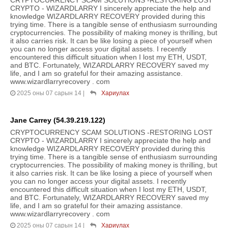
CRYPTOCURRENCY SCAM SOLUTIONS -RESTORING LOST
CRYPTO - WIZARDLARRY I sincerely appreciate the help and
knowledge WIZARDLARRY RECOVERY provided during this
trying time. There is a tangible sense of enthusiasm surrounding
cryptocurrencies. The possibility of making money is thrilling, but
it also carries risk. It can be like losing a piece of yourself when
you can no longer access your digital assets. I recently
encountered this difficult situation when I lost my ETH, USDT,
and BTC. Fortunately, WIZARDLARRY RECOVERY saved my
life, and I am so grateful for their amazing assistance.
www.wizardlarryrecovery . com
2025 оны 07 сарын 14
|
Хариулах
Jane Carrey (54.39.219.122)
CRYPTOCURRENCY SCAM SOLUTIONS -RESTORING LOST
CRYPTO - WIZARDLARRY I sincerely appreciate the help and
knowledge WIZARDLARRY RECOVERY provided during this
trying time. There is a tangible sense of enthusiasm surrounding
cryptocurrencies. The possibility of making money is thrilling, but
it also carries risk. It can be like losing a piece of yourself when
you can no longer access your digital assets. I recently
encountered this difficult situation when I lost my ETH, USDT,
and BTC. Fortunately, WIZARDLARRY RECOVERY saved my
life, and I am so grateful for their amazing assistance.
www.wizardlarryrecovery . com
2025 оны 07 сарын 14
|
Хариулах