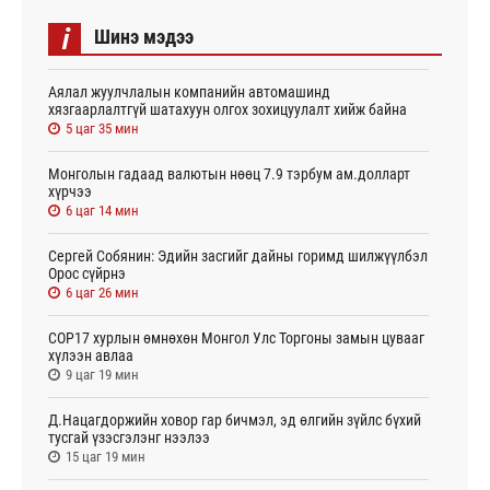
i
Шинэ мэдээ
Аялал жуулчлалын компанийн автомашинд
хязгаарлалтгүй шатахуун олгох зохицуулалт хийж байна
5 цаг 35 мин
Монголын гадаад валютын нөөц 7.9 тэрбум ам.долларт
хүрчээ
6 цаг 14 мин
Сергей Собянин: Эдийн засгийг дайны горимд шилжүүлбэл
Орос сүйрнэ
6 цаг 26 мин
COP17 хурлын өмнөхөн Монгол Улс Торгоны замын цувааг
хүлээн авлаа
9 цаг 19 мин
Д.Нацагдоржийн ховор гар бичмэл, эд өлгийн зүйлс бүхий
тусгай үзэсгэлэнг нээлээ
15 цаг 19 мин