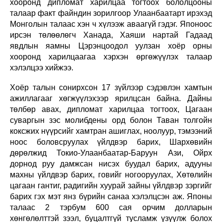
хооронд дипломат харилцаа тогтоох бололцооны
талаар факт файндин зорилгоор Улаанбаатарт ирэхэд
Монголын талаас хэн ч хүлээж аваагүй гэдэг. Японоос
ирсэн төлөөлөгч Ханада, Хаяши нартай Гадаад
явдлын яамны Цэрэнцоодол уулзан хоёр орны
хооронд харилцаагаа хэрхэн өргөжүүлэх талаар
хэлэлцээ хийжээ.
Хоёр талын сонирхсон 17 зүйлээр сэдэвлэн хамтын
ажиллагааг хөгжүүлэхээр ярилцсан байна. Дайны
төлбөр авах, дипломат харилцаа тогтоох, Цагаан
суваргын зэс молибдены орд болон Таван толгойн
коксжих нүүрсийг хамтран ашиглах, ноолуур, тэмээний
ноос боловсруулах үйлдвэр барих, Шархөвийн
дөрөлжид Токио-Улаанбаатар-Баруун Ази, Ойрх
дорнод руу дамжсан нисэх буудал барих, адууны
махны үйлдвэр барих, говийг ногооруулах, Хөтөлийн
цагаан гантиг, радигийн хуурай зайны үйлдвэр зэргийг
барих гэх мэт янз бүрийн санаа хэлэлцсэн аж. Японы
талаас 2 тэрбум 600 сая орчим долларын
хөнгөлөлттэй зээл, буцалтгүй тусламж үзүүлж болох