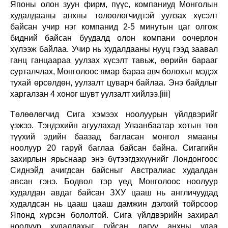
Японы олон зуун фирм, пүүс, компаниуд Монголын
худалдааны анхны төлөөлөгчидтэй уулзах хүсэлт
байсан учир нэг компанид 2-5 минутын цаг олгож
бидний байсан буудалд олон компани оочерлон
хүлээж байлаа. Учир нь худалдааны нууц гээд заавал
ганц ганцаараа уулзах хүсэлт тавьж, өөрийн барааг
сурталчлах, Монголоос ямар бараа авч болохыг мэдэх
тухай өрсөлдөн, уулзалт цуварч байлаа. Энэ байдлыг
харгалзан 4 хоног шувт уулзалт хийлээ.[iii]
Төлөөлөгчид Сига хэмээх ноолуурын үйлдвэрийг
үзжээ. Тэндэхийн агуулахад Улаанбаатар хотын төв
түүхий эдийн баазад багласан монгол ямааны
ноолуур 20 гаруй баглаа байсан байна. Сигагийн
захирлын ярьснаар энэ бүтээгдэхүүнийг Лондонгоос
Сиднэйд ачигдсан байсныг Австралиас худалдан
авсан гэнэ. Бодвол тэр үед Монголоос ноолуур
худалдан авдаг байсан ЗХУ цааш нь англичуудад
худалдсан нь цааш цааш дамжин дэлхий тойрсоор
Японд хүрсэн бололтой. Сига үйлдвэрийн захирал
ноолуур худалдахыг гуйсан дагуу анхны удаа