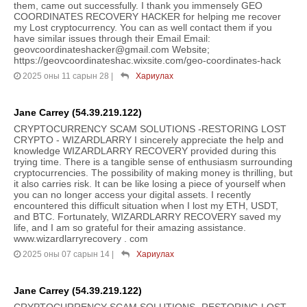
them, came out successfully. I thank you immensely GEO
COORDINATES RECOVERY HACKER for helping me recover
my Lost cryptocurrency. You can as well contact them if you
have similar issues through their Email Email:
geovcoordinateshacker@gmail.com Website;
https://geovcoordinateshac.wixsite.com/geo-coordinates-hack
2025 оны 11 сарын 28
|
Хариулах
Jane Carrey (54.39.219.122)
CRYPTOCURRENCY SCAM SOLUTIONS -RESTORING LOST
CRYPTO - WIZARDLARRY I sincerely appreciate the help and
knowledge WIZARDLARRY RECOVERY provided during this
trying time. There is a tangible sense of enthusiasm surrounding
cryptocurrencies. The possibility of making money is thrilling, but
it also carries risk. It can be like losing a piece of yourself when
you can no longer access your digital assets. I recently
encountered this difficult situation when I lost my ETH, USDT,
and BTC. Fortunately, WIZARDLARRY RECOVERY saved my
life, and I am so grateful for their amazing assistance.
www.wizardlarryrecovery . com
2025 оны 07 сарын 14
|
Хариулах
Jane Carrey (54.39.219.122)