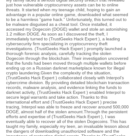
My family faced a serious digital security breach that revealed
just how vulnerable cryptocurrency assets can be to online
threats. It started when my teenage child, hoping to gain an
advantage in a popular online game, downloaded what seemed
to be a harmless “game hack.” Unfortunately, this turned out to
be malware disguised as a cheat tool. Once installed, it
accessed my Dogecoin (DOGE) wallet and stole an astonishing
1.2 million DOGE. As soon as I discovered the theft, I
immediately turned to (TrustGeeks Hack Expert ), a leading
cybersecurity firm specializing in cryptocurrency theft
investigations. (TrustGeeks Hack Expert ) promptly launched a
thorough forensic analysis, carefully tracking the stolen
Dogecoin through the blockchain. Their investigation uncovered
that the funds had been moved through multiple wallets before
ending up on a Russian darknet marketplace known for illegal
crypto laundering.Given the complexity of the situation,
(TrustGeeks Hack Expert ) collaborated closely with Interpol’s
cybercrime division. By providing detailed blockchain transaction
records, malware analysis, and evidence linking the funds to
darknet activity, (TrustGeeks Hack Expert ) enabled Interpol to
secure legal warrants and take action. Thanks to this
international effort and (TrustGeeks Hack Expert ) precise
tracing, Interpol was able to freeze and recover around 500,000
DOGE, almost half of the stolen amount.Through the persistent
efforts and expertise of (TrustGeeks Hack Expert ), I was
eventually able to recover all of the stolen Dogecoins. This has
taught my family, especially my teen, an invaluable lesson about
the dangers of downloading unauthorized software and the