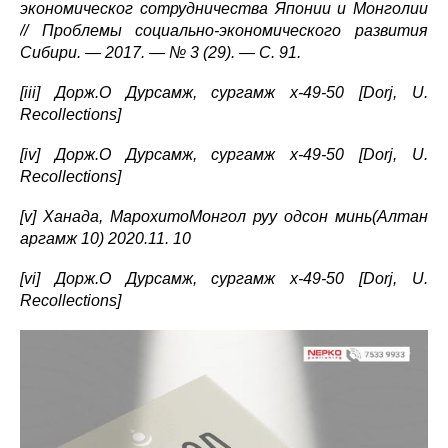
экономическог сотрудничества Японии и Монголии
// Проблемы социально-экономического развития
Сибири. — 2017. — № 3 (29). — С. 91.
[iii] Дорж.О Дурсамж, сургамж х-49-50 [Dorj, U.
Recollections]
[iv] Дорж.О Дурсамж, сургамж х-49-50 [Dorj, U.
Recollections]
[v] Ханада, МарохитоМонгол руу одсон минь(Алтан
аргамж 10) 2020.11. 10
[vi] Дорж.О Дурсамж, сургамж х-49-50 [Dorj, U.
Recollections]