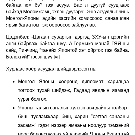
байгаа юм бэ? гэж асуув. Бас л дуугүй сууцгааж
байхад Моломжамц эхлэн дуугарч: -Энэ асуудлыг чинь
Монгол-Японы эдийн засгийн комиссоос санаачлан
ярьж багаа юм гэж өөрөөсөө зайлуулав.
Цэдэнбал: -Цагаан суваргын дэргэд ЗХУ-ын цэргийн
анги байрлаж байгаа шүү. А.Гормыко манай ГЯЯ-ны
сайд Ринчинд “танайх Японтой хэт ойртох гэж байна.
Болохгүй!” гэсэн шүү.[vi]
Хурлаас хоёр асуудал шийдвэрлэсэн нь:
Монгол Японы хооронд дипломат харилцаа
тогтоох тухай шийдэж, Гадаад явдлын яаманд
үүрэг болгох.
Японы талын саналыг хүлээн авч дайны төлбөрт
биш, тусламжаар биш, харин "сэтгэл санааны
засамж" гэдэг нэрээр ямааны ноолуур тэмээний
ноос боловсруулах үйлдвэрийг Японы буцалтгүй