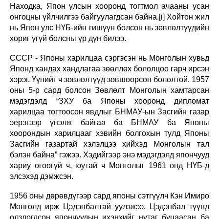
Находка, Япон улсын хооронд тогтмол ачааны усан
онгоцны үйлчилгээ байгуулагдсан байна.[i] Хойтон жил
нь Япон улс НҮБ-ийн гишүүн болсон нь зөвлөлтүүдийн
хориг үгүй болсны үр дүн билээ.
СССР - Японы харилцаа сэргэсэн нь Монголын хувьд
Японд хандах хандлагаа зөөллөх бололцоо гарч ирсэн
хэрэг. Үүнийг ч зөвлөлтүүд зөвшөөрсөн бололтой. 1957
оны 5-р сард болсон Зөвлөлт Монголын хамтарсан
мэдэгдэлд “ЗХУ ба Японы хооронд дипломат
харилцаа тогтоосон явдлыг БНМАУ-ын Засгийн газар
эерэгээр үнэлж байгаа ба БНМАУ ба Японы
хоорондын харилцааг хэвийн болгохын тулд Японы
Засгийн газартай хэлэлцээ хийхэд Монголын тал
бэлэн байна” гэжээ. Хэдийгээр энэ мэдэгдэлд япончууд
хариу өгөөгүй ч, юутай ч Монголыг 1961 онд НҮБ-д
элсэхэд дэмжсэн.
1956 оны дөрөвдүгээр сард японы сэтгүүлч Кэн Имиро
Монголд ирж Цэдэнбалтай уулзжээ. Цэдэнбал түүнд
олзлогдсон япончуудын ихэнхийг нутаг буцаасан ба