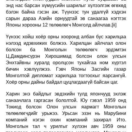
энд нас барсан хүмүүсийн шарилыг хүлээлгэж өгөхөд
бэлэн байна гэсэн аж. Түүнээс тун удалгүй хэдхэн
сарын дараа Азийн орнуудтай эв санаагаа нэгтгэх
Японы хорооны 12 төлөөлөгч Монголд айлчлав.[ii]
Үүнээс хойш хоёр орны хооронд албан бус харилцаа
нэлээд идэвхижих болжээ. Харилцан айлчлал олон
болсон ба Монголын төлөөлөгч эрдэмтэн
Ц.Дамдинсүрэн Хирошимад болсон олон улсын
Энхтайвны хуралд оролцсон тухайгаа ном хүртэл
бичин хэвлүүлжээ. Гэвч Японы Засгийн газар
Монголтой дипломат харилцаа тогтоохыг яарсангүй.
Хоёр орны дайны байдал цуцлагдаагүй байсан цаг.
Харин энэ байдлыг эвдэхийн тулд япончууд эхлэж
санаачлага гаргасан бололтой. Юу гэвэл 1959 онд
Токиод болсон Олон улсын яармагт Монголын
төлөөлөгчдийг урьжээ. Урьсан эзэн нь Марубини
компаний нэгэн охин компаний захирал Ито.
Монголын тал ч урилгыг хүлээн авч 1959 оны