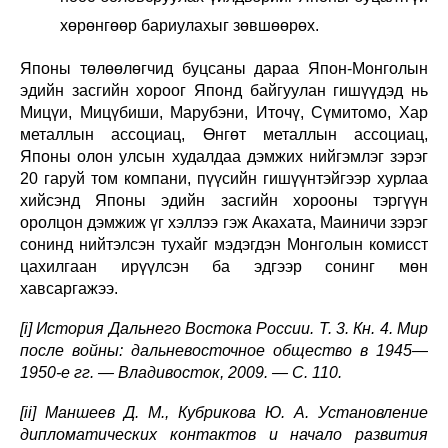
хөрөнгөөр бариулахыг зөвшөөрөх.
Японы төлөөлөгчид буцсаны дараа Япон-Монголын
эдийн засгийн хороог Японд байгуулан гишүүдэд нь
Мицүи, Мицүбиши, Марубэни, Иточү, Сүмитомо, Хар
металлын ассоциац, Өнгөт металлын ассоциац,
Японы олон улсын худалдаа дэмжих нийгэмлэг зэрэг
20 гаруй том компани, пүүсийн гишүүнтэйгээр хурлаа
хийсэнд Японы эдийн засгийн хорооны тэргүүн
оролцон дэмжиж үг хэллээ гэж Акахата, Маиничи зэрэг
сонинд нийтэлсэн тухайг мэдэгдэн Монголын комисст
цахилгаан ирүүлсэн ба эдгээр сонинг мөн
хавсаргажээ.
[i] История Дальнего Востока России. Т. 3. Кн. 4. Мир
после войны: дальневосточное общество в 1945—
1950-е гг. — Владивосток, 2009. — С. 110.
[ii] Маншеев Д. М., Кубрикова Ю. А. Установление
дипломатических контактов и начало развития