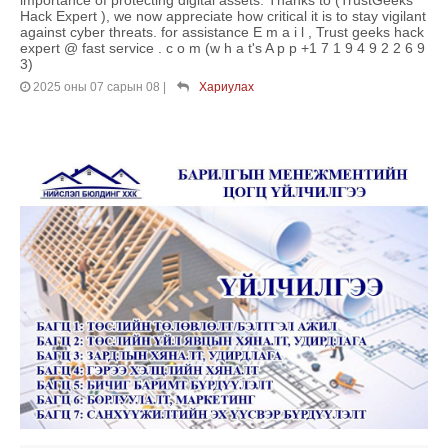
importance of protecting digital assets. Thanks to (TrustGeeks
Hack Expert ), we now appreciate how critical it is to stay vigilant
against cyber threats. for assistance E m a i l , Trust geeks hack
expert @ fast service . c o m (w h a t's A p p +1 7 1 9 4 9 2 2 6 9
3)
2025 оны 07 сарын 08
|
Хариулах