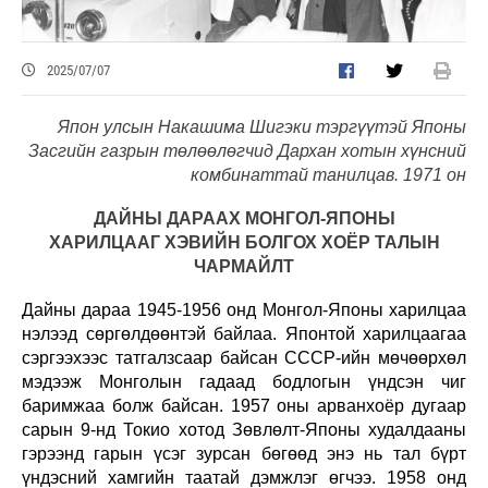
2025/07/07
Япон улсын Накашима Шигэки тэргүүтэй Японы
Засгийн газрын төлөөлөгчид Дархан хотын хүнсний
комбинаттай танилцав. 1971 он
ДАЙНЫ ДАРААХ МОНГОЛ-ЯПОНЫ
ХАРИЛЦААГ ХЭВИЙН БОЛГОХ ХОЁР ТАЛЫН
ЧАРМАЙЛТ
Дайны дараа 1945-1956 онд Монгол-Японы харилцаа
нэлээд сөргөлдөөнтэй байлаа. Японтой харилцаагаа
сэргээхээс татгалзсаар байсан СССР-ийн мөчөөрхөл
мэдээж Монголын гадаад бодлогын үндсэн чиг
баримжаа болж байсан. 1957 оны арванхоёр дугаар
сарын 9-нд Токио хотод Зөвлөлт-Японы худалдааны
гэрээнд гарын үсэг зурсан бөгөөд энэ нь тал бүрт
үндэсний хамгийн таатай дэмжлэг өгчээ. 1958 онд