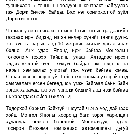
туршихаар 6 тоннын ноолуурын контракт байгуулав
гэж Дорж бичсэн байдаг. Бас нэг сонирхолтой зүйл
Дорж өчсөн нь:
Яармаг үзэхээр явахын өмнө Токио хотын цагдаагийн
газраас ирж бидэнд нэгэн өндөр хүнийг танилцуулж,
энэ хүн та нарын ард 10 метрийн зайтай дагаж явах
болно. Анх удаа Японд ирж байгаа Монголын
төлөөлөгч гэхээр Тайвань, улаан Хятадаас ирсэн
элдэв үзэлтэй бүлэг хүмүүс байдаг юм, тэднээс та
нарыг хамгаалах учиртай гэж үзэж байгаа юмаа.
Санаа зовсны хэрэггүй. Тайван явж юмаа үзээрэй гээд
хамгаалагч өгсөн бөгөөд, юм үзэж байгаад байн байн
эргэж харахад тэр хүн үргэлж бидний ард явж байгаа
нь харагдаж байсан билээ.[iv]
Тодорхой баримт байхгүй ч юутай ч энэ үед дайнаас
хойш Монгол Японы хооронд бага зэрэг харилцан
худалдаа болсон бололтой. Монголчууд эндээс
тохирон Ёкохама компаниас автомашины дугуй