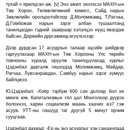
тухай ч ярилцсан аж. [v] Энэ ажил эхнээсээ МАХН-ын
Төв Хороо, Төлөвлөгөөний комисс, Сайд нарын
Зөвлөлийн оролцоотойгоор Д.Моломжамц, Т.Рагчаа,
Д.Гомбожав нарын зэрэг албан тушаалтанд
танилцагдан тэдний заавраар хэлэлцээ нууц явагдаж
байсан. Доржийн дурсамжид өгүүлснээр:
Дээр дурдсан 17 асуудлын талаар эцсийн шийдвэр
гаргуулахаар МАХН-ын Төв Хорооны Улс төрийн
товчооны хуралд оруулж танилцуулахад хурлыг
Цэдэнбал даргалж гишүүдэд Моломжамц, Майдар,
Рагчаа, Лувсанравдан, Самбуу нарын зэрэг хүмүүс
байлцжээ.
Ю.Цэдэнбал: -Хоёр тэрбум 600 сая доллар бол их
мөнгө юм. Капитализмын гял цал Монголоор дүүрэх
болохнээ, харин социализм маань хаачих вэ? гэж
асуув. УТТ-ны гишүүд таг дуугүй 5 минут орчим
сууцгаав.
Цэдэнбал дахиад: -Ер нь энэ асуудлыг хэн санаачлаад