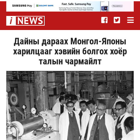
Дайны дараах Монгол-Японы
харилцааг хэвийн болгох хоёр
талын чармайлт