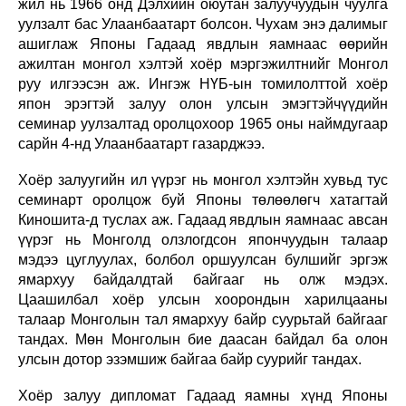
жил нь 1966 онд Дэлхийн оюутан залуучуудын чуулга
уулзалт бас Улаанбаатарт болсон. Чухам энэ далимыг
ашиглаж Японы Гадаад явдлын яамнаас өөрийн
ажилтан монгол хэлтэй хоёр мэргэжилтнийг Монгол
руу илгээсэн аж. Ингэж НҮБ-ын томилолттой хоёр
япон эрэгтэй залуу олон улсын эмэгтэйчүүдийн
семинар уулзалтад оролцохоор 1965 оны наймдугаар
сарйн 4-нд Улаанбаатарт газарджээ.
Хоёр залуугийн ил үүрэг нь монгол хэлтэйн хувьд тус
семинарт оролцож буй Японы төлөөлөгч хатагтай
Киношита-д туслах аж. Гадаад явдлын яамнаас авсан
үүрэг нь Монголд олзлогдсон япончуудын талаар
мэдээ цуглуулах, болбол оршуулсан булшийг эргэж
ямархуу байдалдтай байгааг нь олж мэдэх.
Цаашилбал хоёр улсын хоорондын харилцааны
талаар Монголын тал ямархуу байр суурьтай байгааг
тандах. Мөн Монголын бие даасан байдал ба олон
улсын дотор эзэмшиж байгаа байр суурийг тандах.
Хоёр залуу дипломат Гадаад яамны хүнд Японы