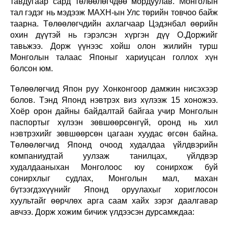
тавдугаар сард төлөөлөгчдөө мордуулав. Монголын
тал гэдэг нь мэдээж МАХН-ын Улс төрийн товчоо байж
таарна. Төлөөлөгчдийн ахлагчаар Цэдэнбал өөрийн
охин дүүтэй нь гэрэлсэн хүргэн дүү О.Доржийг
тавьжээ. Дорж үүнээс хойш олон жилийн турш
Монголын талаас Японыг хариуцсан голлох хүн
болсон юм.
Төлөөлөгчид Япон руу Хонконгоор дамжин нисэхээр
болов. Тэнд Японд нэвтрэх виз хүлээж 15 хоножээ.
Хоёр орон дайны байдалтай байгаа учир Монголын
паспортыг хүлээн зөвшөөрсөнгүй, оронд нь хил
нэвтрэхийг зөвшөөрсөн цагаан хуудас өгсөн байна.
Төлөөлөгчид Японд очоод худалдаа үйлдвэрийн
компаниудтай уулзаж танилцах, үйлдвэр
худалдааныхан Монголоос юу сонирхож буй
сонирхлыг судлах, Монголын мал, махан
бүтээгдэхүүнийг Японд оруулахыг хориглосон
хуультайг өөрчлөх арга саам хайх зэрэг даалгавар
авчээ. Дорж хожим бичиж үлдээсэн дурсамждаа: