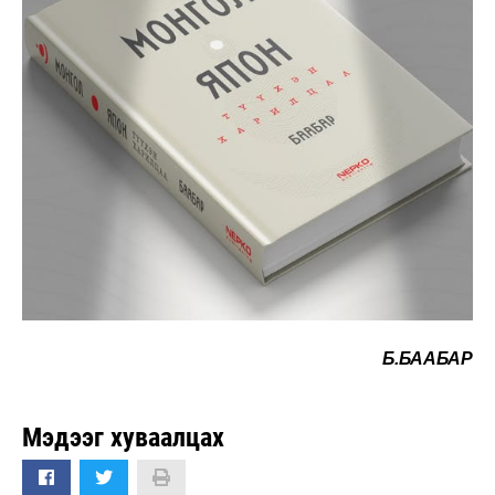
Б.БААБАР
Мэдээг хуваалцах