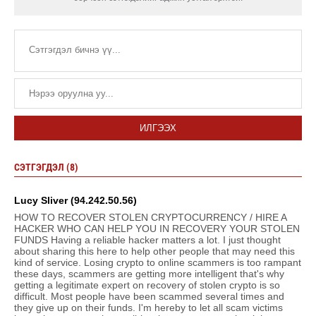
ИЛГЭЭХ
СЭТГЭГДЭЛ (8)
Lucy Sliver (94.242.50.56)
HOW TO RECOVER STOLEN CRYPTOCURRENCY / HIRE A
HACKER WHO CAN HELP YOU IN RECOVERY YOUR STOLEN
FUNDS Having a reliable hacker matters a lot. I just thought
about sharing this here to help other people that may need this
kind of service. Losing crypto to online scammers is too rampant
these days, scammers are getting more intelligent that's why
getting a legitimate expert on recovery of stolen crypto is so
difficult. Most people have been scammed several times and
they give up on their funds. I'm hereby to let all scam victims