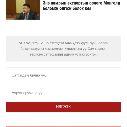
Энэ намрын экспортын орлого Монголд
боломж олгож болох юм
АНХААРУУЛГА: Та сэтгэгдэл бичихдээ хууль зүйн болон
ёс суртахууны хэм хэмжээг хүндэтгэнэ үү. Хэм хэмжээ
зөрчсөн сэтгэгдэлийг админ устгах эрхтэй.
ИЛГЭЭХ