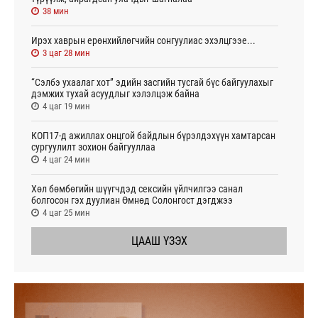
38 мин
Ирэх хаврын ерөнхийлөгчийн сонгуулиас эхэлцгээе...
3 цаг 28 мин
“Сэлбэ ухаалаг хот” эдийн засгийн тусгай бүс байгуулахыг
дэмжих тухай асуудлыг хэлэлцэж байна
4 цаг 19 мин
КОП17-д ажиллах онцгой байдлын бүрэлдэхүүн хамтарсан
сургуулилт зохион байгууллаа
4 цаг 24 мин
Хөл бөмбөгийн шүүгчдэд сексийн үйлчилгээ санал
болгосон гэх дуулиан Өмнөд Солонгост дэгджээ
4 цаг 25 мин
ЦААШ ҮЗЭХ