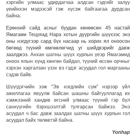
хэргийн улмаас удирдагчаа алдсан гэдгийг залуу
үеийнхэн мэдээсэй гэж хүсэж байгаагаа дурдсан
байна.
Ерөнхий сайд асныг буудан хөнөөсөн 45 настай
Ямагами Тецүяад Нара хотын дүүргийн шүүхээс энэ
оны нэгдүгээр сард бүх насаар нь хорих ял оноосон
бөгөөд түүний өмгөөлөгчид уг шийдвэрийг давж
заалджээ.
Анхан шатны шүүх хурлын үеэр Ямагамид
оноох ялын хүнд хөнгөн байдал, түүний өссөн орчныг
хэрхэн харгалзан үзэх вэ гэдэг асуудал гол маргааны
сэдэв байв.
Шүүгдэгчийн ээж “Эв нэгдлийн сүм” нэрээр үйл
ажиллагаа явуулж байсан шашны байгууллагад их
хэмжээний хандив өгсний улмаас түүний гэр бүл
санхүүгийн бэрхшээлтэй тулгарсан байжээ.
Энэ
асуудал ч бас давж заалдах шатны шүүх хурлын гол
асуудал байх төлөвтэй байна.
Yonhap