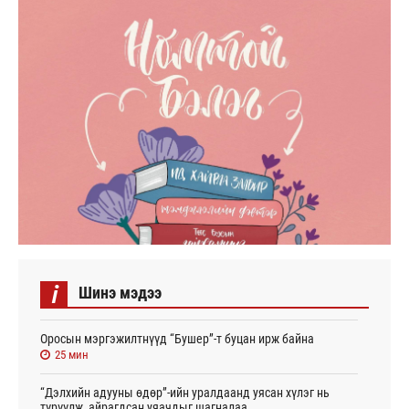
i
Шинэ мэдээ
Оросын мэргэжилтнүүд “Бушер”-т буцан ирж байна
25 мин
“Дэлхийн адууны өдөр”-ийн уралдаанд уясан хүлэг нь
түрүүлж, айрагдсан уяачдыг шагналаа