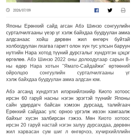
2026/07/09
Японы Ерөнхий сайд агсан Абэ Шинзо сонгуулийн
сурталчилгааны үеэр үг хэлж байхдаа буудуулан амиа
алдсанаас хойш дөрвөн жил өнгөрч буйтай
холбогдуулан лхагва гаригт олон хүн тус улсын баруун
нутгийн Нара хотод түүний дурсгалыг хүндэтгэн цэцэг
өргөлөө.
Абэ Шинзо 2022 оны долоодугаар сарын 8-
ны өдөр Нара хотын "Ямато-Сайдайжи" өртөөний
ойролцоо сонгуулийн сурталчилгааны үг
хэл
ж
байхдаа буудуулан амиа алдсан юм.
Абэ агсанд хүндэтгэл илэрхийлэхийр Киото хотоос
ирсэн 60 гаруй насны нэгэн эрэгтэй түүнийг Японы
сайн удирдагч байсан хэмээн дурсаад, талийгаач
Ерөнхий сайдаас улс орноо үргэлж ивээн хамгаалж
байхыг хүсэн залбирсан гэжээ.
Мөн Киото хотоос
ирсэн 20 гаруй настай нэгэн залуу дурсахдаа, дөрвөн
жил харвасан сум шиг л өнгөрчээ, хүчирхийллийн