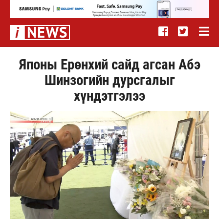
Японы Ерөнхий сайд агсан Абэ
Шинзогийн дурсгалыг
хүндэтгэлээ