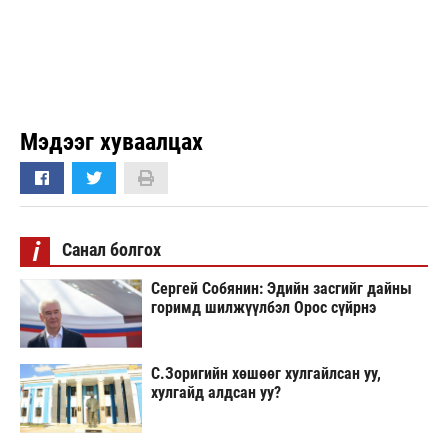
Мэдээг хуваалцах
i
Санал болгох
Сергей Собянин: Эдийн засгийг дайны
горимд шилжүүлбэл Орос сүйрнэ
С.Зоригийн хөшөөг хулгайлсан уу,
хулгайд алдсан уу?