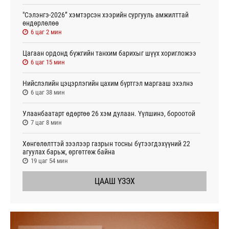
"Сэлэнгэ-2026” хэмтэрсэн хээрийн сургууль амжилттай
өндөрлөлөө
6 цаг 2 мин
Цагаан ордонд бүжгийн танхим барихыг шүүх хоригложээ
6 цаг 15 мин
Нийслэлийн цэцэрлэгийн цахим бүртгэл маргааш эхэлнэ
6 цаг 38 мин
Улаанбаатарт өдөртөө 26 хэм дулаан. Үүлшинэ, бороотой
7 цаг 8 мин
Хөнгөлөлттэй зээлээр газрын тосны бүтээгдэхүүний 22
агуулах барьж, өргөтгөж байна
19 цаг 54 мин
ЦААШ ҮЗЭХ