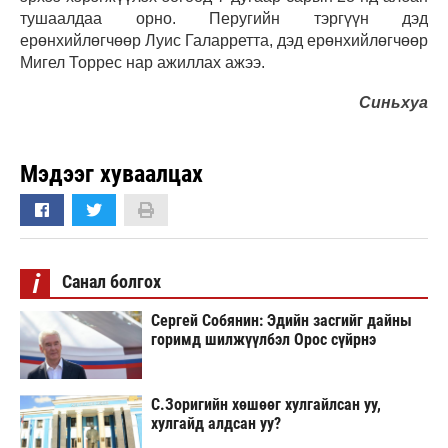
тушаалдаа орно. Перугийн тэргүүн дэд
ерөнхийлөгчөөр Луис Галарретта, дэд ерөнхийлөгчөөр
Мигел Торрес нар ажиллах ажээ.
Синьхуа
Мэдээг хуваалцах
i
Санал болгох
Сергей Собянин: Эдийн засгийг дайны
горимд шилжүүлбэл Орос сүйрнэ
С.Зоригийн хөшөөг хулгайлсан уу,
хулгайд алдсан уу?