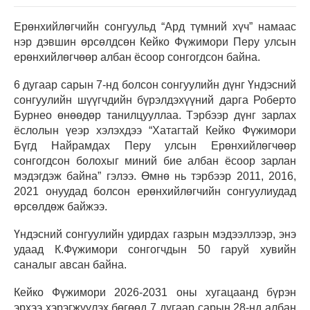
Ерөнхийлөгчийн сонгуульд “Ард түмний хүч” намаас
нэр дэвшин өрсөлдсөн Кейко Фүжимори Перу улсын
ерөнхийлөгчөөр албан ёсоор сонгогдсон байна.
6 дугаар сарын 7-нд болсон сонгуулийн дүнг Үндэсний
сонгуулийн шүүгчдийн бүрэлдэхүүний дарга Роберто
Бурнео өнөөдөр танилцууллаа. Тэрбээр дүнг зарлах
ёслолын үеэр хэлэхдээ “Хатагтай Кейко Фүжимори
Бүгд Найрамдах Перу улсын Ерөнхийлөгчөөр
сонгогдсон болохыг миний бие албан ёсоор зарлан
мэдэгдэж байна” гэлээ. Өмнө нь тэрбээр 2011, 2016,
2021 онуудад болсон ерөнхийлөгчийн сонгуулиудад
өрсөлдөж байжээ.
Үндэсний сонгуулийн удирдах газрын мэдээллээр, энэ
удаад К.Фүжимори сонгогчдын 50 гаруй хувийн
саналыг авсан байна.
Кейко Фүжимори 2026-2031 оны хугацаанд бүрэн
эрхээ хэрэгжүүлэх бөгөөд 7 дугаар сарын 28-нд албан