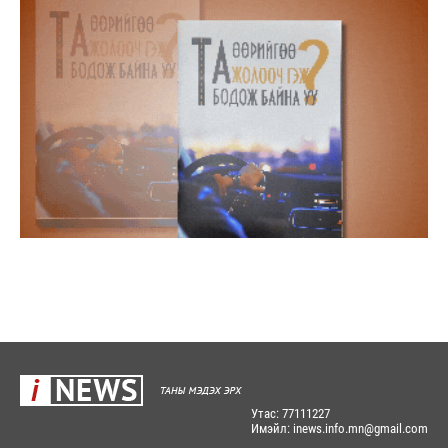
Утас: 77111227
Имэйл: inews.info.mn@gmail.com