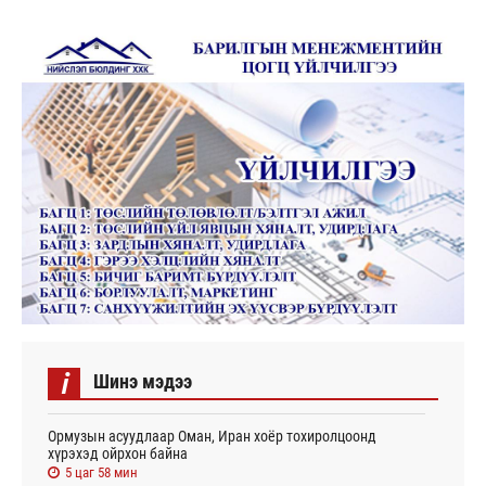
i
Шинэ мэдээ
Ормузын асуудлаар Оман, Иран хоёр тохиролцоонд
хүрэхэд ойрхон байна
5 цаг 58 мин