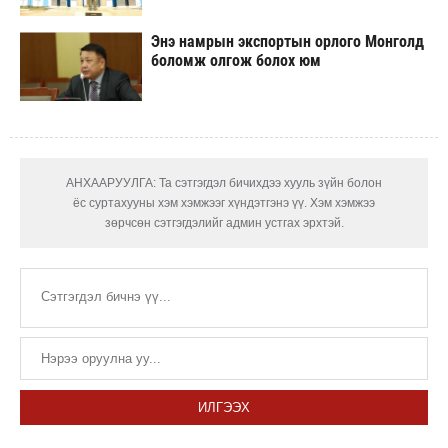
Энэ намрын экспортын орлого Монголд
боломж олгож болох юм
АНХААРУУЛГА: Та сэтгэгдэл бичихдээ хууль зүйн болон
ёс суртахууны хэм хэмжээг хүндэтгэнэ үү. Хэм хэмжээ
зөрчсөн сэтгэгдэлийг админ устгах эрхтэй.
ИЛГЭЭХ