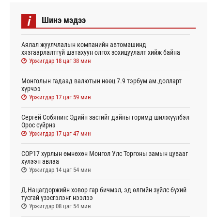
i
Шинэ мэдээ
Аялал жуулчлалын компанийн автомашинд
хязгаарлалтгүй шатахуун олгох зохицуулалт хийж байна
Уржигдар 18 цаг 38 мин
Монголын гадаад валютын нөөц 7.9 тэрбум ам.долларт
хүрчээ
Уржигдар 17 цаг 59 мин
Сергей Собянин: Эдийн засгийг дайны горимд шилжүүлбэл
Орос сүйрнэ
Уржигдар 17 цаг 47 мин
COP17 хурлын өмнөхөн Монгол Улс Торгоны замын цувааг
хүлээн авлаа
Уржигдар 14 цаг 54 мин
Д.Нацагдоржийн ховор гар бичмэл, эд өлгийн зүйлс бүхий
тусгай үзэсгэлэнг нээлээ
Уржигдар 08 цаг 54 мин