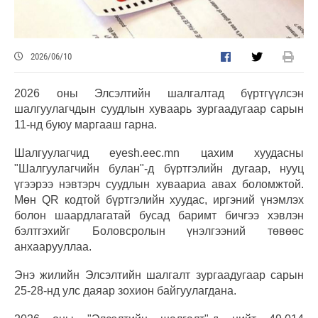
2026/06/10
2026 оны Элсэлтийн шалгалтад бүртгүүлсэн
шалгуулагчдын суудлын хуваарь зургаадугаар сарын
11-нд буюу маргааш гарна.
Шалгуулагчид eyesh.eec.mn цахим хуудасны
"Шалгуулагчийн булан"-д бүртгэлийн дугаар, нууц
үгээрээ нэвтэрч суудлын хуваариа авах боломжтой.
Мөн QR кодтой бүртгэлийн хуудас, иргэний үнэмлэх
болон шаардлагатай бусад баримт бичгээ хэвлэн
бэлтгэхийг Боловсролын үнэлгээний төвөөс
анхаарууллаа.
Энэ жилийн Элсэлтийн шалгалт зургаадугаар сарын
25-28-нд улс даяар зохион байгуулагдана.