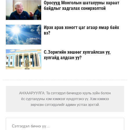
Оросууд Монголын шатахууны хараат
байдлыг хадгалах сонирхолтой
Ирэх арав хоногт цаг агаар ямар байх
вэ?
С.Зоригийн хөшөөг хулгайлсан уу,
хулгайд алдсан уу?
АНХААРУУЛГА: Та сэтгэгдэл бичихдээ хууль зүйн болон
ёс суртахууны хэм хэмжээг хүндэтгэнэ үү. Хэм хэмжээ
зөрчсөн сэтгэгдэлийг админ устгах эрхтэй.