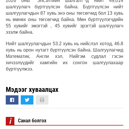
2026 оны "Элсэлтийн шалгалт"-д нийт 49,014
шалгуулагч бүртгүүлсэн байна. Бүртгүүлсэн нийт
шалгуулагчдын 87 хувь энэ оны төгсөгчид бол 13 хувь
нь өмнөх оны төгсөгчид байна. Мөн бүртгүүлэгчдийн
55 хувийг эмэгтэй , 45 хувийг эрэгтэй шалгуулагч
эзэлж байна.
Нийт шалгуулагчдын 53.2 хувь нь нийслэл хотод, 46.8
хувь нь орон нутагт бүртгүүлсэн байна. Шалгуулагчид
Математик, Англи хэл, Нийгэм судлал гэсэн
хичээлүүдийг хамгийн их сонгон шалгуулахаар
бүртгүүлжээ.
Мэдээг хуваалцах
i
Санал болгох